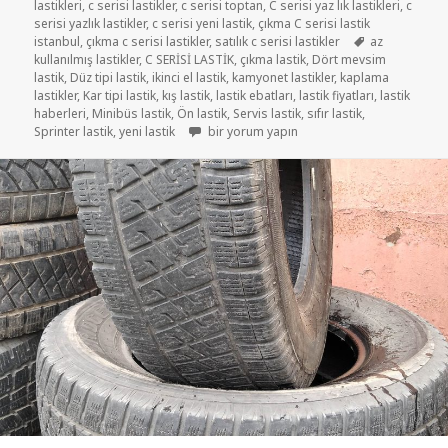
lastikleri
,
c serisi lastikler
,
c serisi toptan
,
C serisi yaz lık lastikleri
,
c
serisi yazlık lastikler
,
c serisi yeni lastik
,
çıkma C serisi lastik
Etiketler
istanbul
,
çıkma c serisi lastikler
,
satılık c serisi lastikler
az
kullanılmış lastikler
,
C SERİSİ LASTİK
,
çıkma lastik
,
Dört mevsim
lastik
,
Düz tipi lastik
,
ikinci el lastik
,
kamyonet lastikler
,
kaplama
lastikler
,
Kar tipi lastik
,
kış lastik
,
lastik ebatları
,
lastik fiyatları
,
lastik
haberleri
,
Minibüs lastik
,
Ön lastik
,
Servis lastik
,
sıfır lastik
,
C SERİSİ KIŞLIK VE YAZLIK DÖRT MEVSİM LA
Sprinter lastik
,
yeni lastik
bir yorum yapın