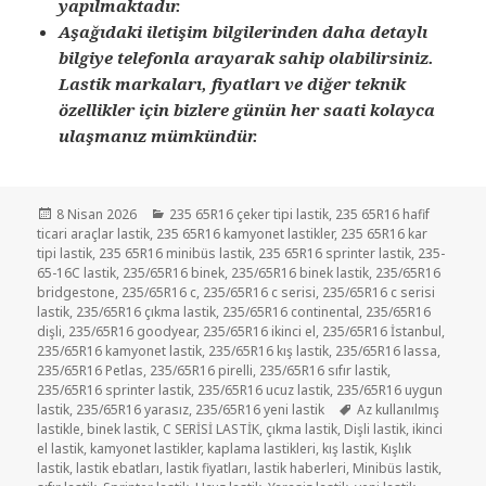
yapılmaktadır.
Aşağıdaki iletişim bilgilerinden daha detaylı
bilgiye telefonla arayarak sahip olabilirsiniz.
Lastik markaları, fiyatları ve diğer teknik
özellikler için bizlere günün her saati kolayca
ulaşmanız mümkündür.
Yayın
Kategoriler
8 Nisan 2026
235 65R16 çeker tipi lastik
,
235 65R16 hafif
tarihi
ticari araçlar lastik
,
235 65R16 kamyonet lastikler
,
235 65R16 kar
tipi lastik
,
235 65R16 minibüs lastik
,
235 65R16 sprinter lastik
,
235-
65-16C lastik
,
235/65R16 binek
,
235/65R16 binek lastik
,
235/65R16
bridgestone
,
235/65R16 c
,
235/65R16 c serisi
,
235/65R16 c serisi
lastik
,
235/65R16 çıkma lastik
,
235/65R16 continental
,
235/65R16
dişli
,
235/65R16 goodyear
,
235/65R16 ikinci el
,
235/65R16 İstanbul
,
235/65R16 kamyonet lastik
,
235/65R16 kış lastik
,
235/65R16 lassa
,
235/65R16 Petlas
,
235/65R16 pirelli
,
235/65R16 sıfır lastik
,
235/65R16 sprinter lastik
,
235/65R16 ucuz lastik
,
235/65R16 uygun
Etiketler
lastik
,
235/65R16 yarasız
,
235/65R16 yeni lastik
Az kullanılmış
lastikle
,
binek lastik
,
C SERİSİ LASTİK
,
çıkma lastik
,
Dişli lastik
,
ikinci
el lastik
,
kamyonet lastikler
,
kaplama lastikleri
,
kış lastik
,
Kışlık
lastik
,
lastik ebatları
,
lastik fiyatları
,
lastik haberleri
,
Minibüs lastik
,