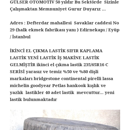
GÜLSER OTOMOTİV 50 yıldır Bu Sektörde Sizinle
Çalışmaktan Memnuniyet Gurur Duyarız …
Adres : Defterdar mahallesi Savaklar caddesi No
29 (halk ekmek fabrikası yanı ) Edirnekapı / Eyüp
/ İstanbul
İKİNCİ EL ÇIKMA LASTİK SIFIR KAPLAMA
LASTİK YENİ LASTİK İŞ MAKİNE LASTİK
GELMİŞTİR ikinci el çıkma lastik 235/65R16 C
SERİSİ yarasız ve temiz %50 ve %80 dişli
markaları bridgestone continental pirelli lassa
michelin goodyear Petlas hankook kışlık ve
yazlık lastikler 40 adet lastik mevcuttur… yeni
lastik bulunmaktadır