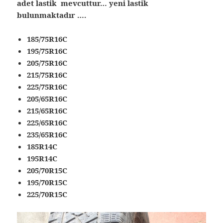
adet lastik mevcuttur… yeni lastik
bulunmaktadır ….
185/75R16C
195/75R16C
205/75R16C
215/75R16C
225/75R16C
205/65R16C
215/65R16C
225/65R16C
235/65R16C
185R14C
195R14C
205/70R15C
195/70R15C
225/70R15C