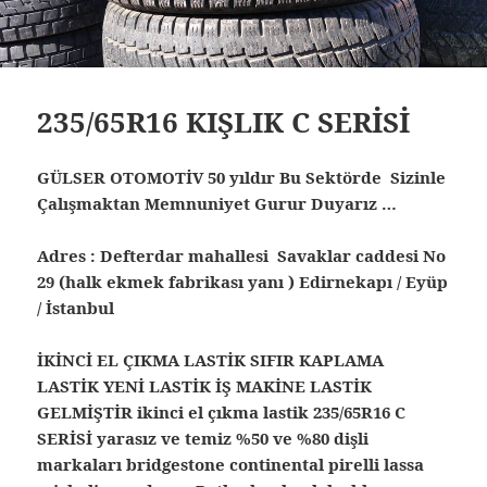
235/65R16 KIŞLIK C SERİSİ
GÜLSER OTOMOTİV 50 yıldır Bu Sektörde Sizinle
Çalışmaktan Memnuniyet Gurur Duyarız …
Adres : Defterdar mahallesi Savaklar caddesi No
29 (halk ekmek fabrikası yanı ) Edirnekapı / Eyüp
/ İstanbul
İKİNCİ EL ÇIKMA LASTİK SIFIR KAPLAMA
LASTİK YENİ LASTİK İŞ MAKİNE LASTİK
GELMİŞTİR ikinci el çıkma lastik 235/65R16 C
SERİSİ yarasız ve temiz %50 ve %80 dişli
markaları bridgestone continental pirelli lassa