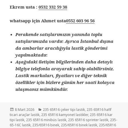
Ekrem usta :
0532 332 59 38
whatsapp için Ahmet usta
0552 603 96 56
Perakende satışlarımızın yanında toplu
satışlarımızda vardır. Ayrıca İstanbul dışına
da ambarlar aracılığıyla lastik gönderimi
yapılmaktadır.
Aşağıdaki iletişim bilgilerinden daha detaylı
bilgiye telefonla arayarak sahip olabilirsiniz.
Lastik markaları, fiyatları ve diğer teknik
özellikler için bizlere günün her saati kolayca
ulaşmanız mümkündür.
Yayın
Kategoriler
8 Mart 2026
235 65R16 çeker tipi lastik
,
235 65R16 hafif
tarihi
ticari araçlar lastik
,
235 65R16 kamyonet lastikler
,
235 65R16 kar
tipi lastik
,
235 65R16 minibüs lastik
,
235 65R16 sprinter lastik
,
235-
65-16C lastik
,
235/65R16 binek
,
235/65R16 binek lastik
,
235/65R16