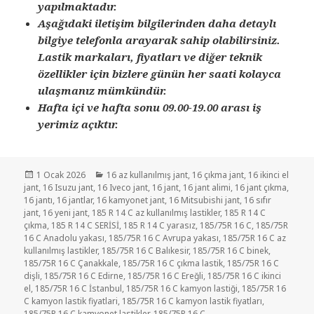
yapılmaktadır.
Aşağıdaki iletişim bilgilerinden daha detaylı
bilgiye telefonla arayarak sahip olabilirsiniz.
Lastik markaları, fiyatları ve diğer teknik
özellikler için bizlere günün her saati kolayca
ulaşmanız mümkündür.
Hafta içi ve hafta sonu 09.00-19.00 arası iş
yerimiz açıktır.
Yayın
Kategoriler
1 Ocak 2026
16 az kullanılmış jant
,
16 çıkma jant
,
16 ikinci el
tarihi
jant
,
16 Isuzu jant
,
16 Iveco jant
,
16 jant
,
16 jant alimi
,
16 jant çıkma
,
16 jantı
,
16 jantlar
,
16 kamyonet jant
,
16 Mitsubishi jant
,
16 sıfır
jant
,
16 yeni jant
,
185 R 14 C az kullanılmış lastikler
,
185 R 14 C
çıkma
,
185 R 14 C SERİSİ
,
185 R 14 C yarasız
,
185/75R 16 C
,
185/75R
16 C Anadolu yakası
,
185/75R 16 C Avrupa yakası
,
185/75R 16 C az
kullanılmış lastikler
,
185/75R 16 C Balıkesir
,
185/75R 16 C binek
,
185/75R 16 C Çanakkale
,
185/75R 16 C çıkma lastik
,
185/75R 16 C
dişli
,
185/75R 16 C Edirne
,
185/75R 16 C Ereğli
,
185/75R 16 C ikinci
el
,
185/75R 16 C İstanbul
,
185/75R 16 C kamyon lastiği
,
185/75R 16
C kamyon lastik fiyatlari
,
185/75R 16 C kamyon lastik fiyatları
,
185/75R 16 C kamyonet lastikler
,
185/75R 16 C