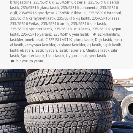
bridgestone
,
235/65R16 c
,
235/65R16 c serisi
,
235/65R16 c serisi
lastik
,
235/65R16 çıkma lastik
,
235/65R16 continental
,
235/65R16
dişli
,
235/65R16 goodyear
,
235/65R16 ikinci el
,
235/65R16 İstanbul
,
235/65R16 kamyonet lastik
,
235/65R16 kış lastik
,
235/65R16 lassa
,
235/65R16 Petlas
,
235/65R16 pirelli
,
235/65R16 sıfır lastik
,
235/65R16 sprinter lastik
,
235/65R16 ucuz lastik
,
235/65R16 uygun
Etiketler
lastik
,
235/65R16 yarasız
,
235/65R16 yeni lastik
az kullanılmış
lastikler
,
binek lastik
,
C SERİSİ LASTİK
,
çıkma lastik
,
Dişli lastik
,
ikinci
el lastik
,
kamyonet lastikler
,
kaplama lastikler
,
kış lastik
,
Kışlık lastik
,
lastik ebatları
,
lastik fiyatları
,
lastik haberleri
,
Minibüs lastik
,
sıfır
lastik
,
Sprinter lastik
,
Ucuz lastik
,
Uygun Lastik
,
yeni lastik
Sprinter lastik 235/65R16 yazlık lastikler için
bir yorum yapın