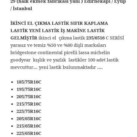
29 (halk ekmek fabrikası yanı ) Edirnekapı / Eyüp
/ İstanbul
İKİNCİ EL ÇIKMA LASTİK SIFIR KAPLAMA
LASTİK YENİ LASTİK İŞ MAKİNE LASTİK
GELMİŞTİR
ikinci el çıkma lastik
235/6516
C SERİSİ
yarasız ve temiz %50 ve %80 dişli markaları
bridgestone continental pirelli lassa michelin
goodyear kışlık ve yazlık lastikler 100 adet lastik
mevcuttur
…
yeni lastik bulunmaktadır
….
185/75R16C
195/75R16C
205/75R16C
215/75R16C
225/75R16C
205/65R16C
215/65R16C
225/65R16C