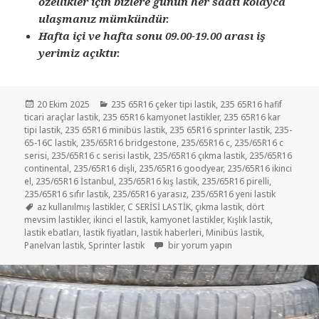
özellikler için bizlere günün her saati kolayca
ulaşmanız mümkündür.
Hafta içi ve hafta sonu 09.00-19.00 arası iş
yerimiz açıktır.
Yayın
Kategoriler
20 Ekim 2025
235 65R16 çeker tipi lastik
,
235 65R16 hafif
tarihi
ticari araçlar lastik
,
235 65R16 kamyonet lastikler
,
235 65R16 kar
tipi lastik
,
235 65R16 minibüs lastik
,
235 65R16 sprinter lastik
,
235-
65-16C lastik
,
235/65R16 bridgestone
,
235/65R16 c
,
235/65R16 c
serisi
,
235/65R16 c serisi lastik
,
235/65R16 çıkma lastik
,
235/65R16
continental
,
235/65R16 dişli
,
235/65R16 goodyear
,
235/65R16 ikinci
el
,
235/65R16 İstanbul
,
235/65R16 kış lastik
,
235/65R16 pirelli
,
235/65R16 sıfır lastik
,
235/65R16 yarasız
,
235/65R16 yeni lastik
Etiketler
az kullanılmış lastikler
,
C SERİSİ LASTİK
,
çıkma lastik
,
dört
mevsim lastikler
,
ikinci el lastik
,
kamyonet lastikler
,
Kışlık lastik
,
lastik ebatları
,
lastik fiyatları
,
lastik haberleri
,
Minibüs lastik
,
235/65R16 KIŞLIK KAR TİPİ İKİNCİ EL L
Panelvan lastik
,
Sprinter lastik
bir yorum yapın