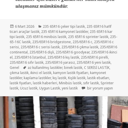
ulaşmanız mümkündür.
Yayın
Kategoriler
6 Mart 2026
235 65R16 çeker tipi lastik
,
235 65R16 hafif
tarihi
ticari araçlar lastik
,
235 65R16 kamyonet lastikler
,
235 65R16 kar
tipi lastik
,
235 65R16 minibüs lastik
,
235 65R16 sprinter lastik
,
235-
65-16C lastik
,
235/65R16 bridgestone
,
235/65R16 c
,
235/65R16 c
serisi
,
235/65R16 c serisi lastik
,
235/65R16 çıkma lastik
,
235/65R16
continental
,
235/65R16 dişli
,
235/65R16 goodyear
,
235/65R16 ikinci
el
,
235/65R16 İstanbul
,
235/65R16 kış lastik
,
235/65R16 pirelli
,
235/65R16 sıfır lastik
,
235/65R16 yarasız
,
235/65R16 yeni lastik
,
Etiketler
Genel
az kullanılmış lastikler
,
binek lastik
,
C SERİSİ LASTİK
,
çıkma lastik
,
ikinci el lastik
,
kamyon lastik fiyatları
,
kamyonet
lastikler
,
kaplama lastikler
,
kış lastik
,
Kışlık lastik
,
lastik ebatları
,
lastik fiyatları
,
lastik haberleri
,
Minibüs lastik
,
sıfır lastik
,
Sprinter
235/65R16 KIŞLIK C SERİSİ 
lastik
,
Ucuz lastik
,
Uygun Lastik
,
yeni lastik
bir yorum yapın