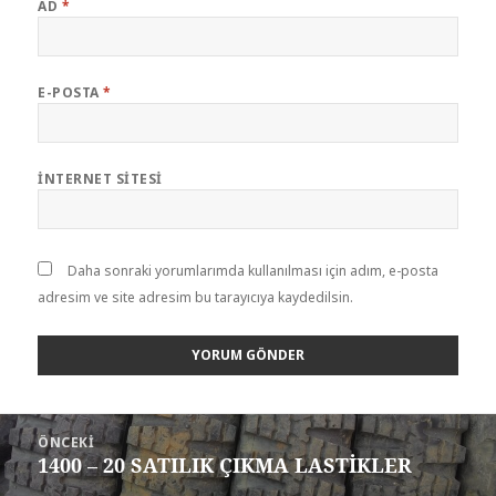
AD
*
E-POSTA
*
İNTERNET SITESI
Daha sonraki yorumlarımda kullanılması için adım, e-posta
adresim ve site adresim bu tarayıcıya kaydedilsin.
Yazı
ÖNCEKI
gezinmesi
1400 – 20 SATILIK ÇIKMA LASTİKLER
Önceki
yazı: