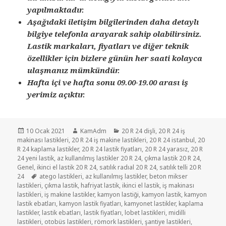
yapılmaktadır.
Aşağıdaki iletişim bilgilerinden daha detaylı
bilgiye telefonla arayarak sahip olabilirsiniz.
Lastik markaları, fiyatları ve diğer teknik
özellikler için bizlere günün her saati kolayca
ulaşmanız mümkündür.
Hafta içi ve hafta sonu 09.00-19.00 arası iş
yerimiz açıktır.
Yayın
Yazar
Kategoriler
10 Ocak 2021
KamAdm
20 R 24 dişli
,
20 R 24 iş
tarihi
makinası lastikleri
,
20 R 24 iş makine lastikleri
,
20 R 24 istanbul
,
20
R 24 kaplama lastikler
,
20 R 24 lastik fiyatları
,
20 R 24 yarasız
,
20 R
24 yeni lastik
,
az kullanılmış lastikler 20 R 24
,
çıkma lastik 20 R 24
,
Genel
,
ikinci el lastik 20 R 24
,
satılık radıal 20 R 24
,
satılık telli 20 R
Etiketler
24
atego lastikleri
,
az kullanılmış lastikler
,
beton mikser
lastikleri
,
çıkma lastik
,
hafriyat lastik
,
ikinci el lastik
,
iş makinası
lastikleri
,
iş makine lastikler
,
kamyon lastiği
,
kamyon lastik
,
kamyon
lastik ebatları
,
kamyon lastik fiyatları
,
kamyonet lastikler
,
kaplama
lastikler
,
lastik ebatları
,
lastik fiyatları
,
lobet lastikleri
,
midilli
lastikleri
,
otobüs lastikleri
,
römork lastikleri
,
şantiye lastikleri
,