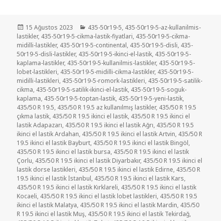
Yayın
Kategoriler
15 Ağustos 2023
435-50r19-5
,
435-50r19-5-az-kullanilmis-
tarihi
lastikler
,
435-50r19-5-cikma-lastik-fiyatlari
,
435-50r19-5-cikma-
midilli-lastikler
,
435-50r19-5-continental
,
435-50r19-5-disli
,
435-
50r19-5-disli-lastikler
,
435-50r19-5-ikinci-el-lastik
,
435-50r19-5-
kaplama-lastikler
,
435-50r19-5-kullanilmis-lastikler
,
435-50r19-5-
lobet-lastikleri
,
435-50r19-5-midilli-cikma-lastikler
,
435-50r19-5-
midilli-lastikleri
,
435-50r19-5-romork-lastikleri
,
435-50r19-5-satilik-
cikma
,
435-50r19-5-satilik-ikinci-el-lastik
,
435-50r19-5-soguk-
kaplama
,
435-50r19-5-toptan-lastik
,
435-50r19-5-yeni-lastik
,
435/50 R 19.5
,
435/50 R 19.5 az kullanılmış lastikler
,
435/50 R 19.5
çıkma lastik
,
435/50 R 19.5 ikinci el lastik
,
435/50 R 19.5 ikinci el
lastik Adapazarı
,
435/50 R 19.5 ikinci el lastik Ağrı
,
435/50 R 19.5
ikinci el lastik Ardahan
,
435/50 R 19.5 ikinci el lastik Artvin
,
435/50 R
19.5 ikinci el lastik Bayburt
,
435/50 R 19.5 ikinci el lastik Bingöl
,
435/50 R 19.5 ikinci el lastik bursa
,
435/50 R 19.5 ikinci el lastik
Çorlu
,
435/50 R 19.5 ikinci el lastik Diyarbakır
,
435/50 R 19.5 ikinci el
lastik dorse lastikleri
,
435/50 R 19.5 ikinci el lastik Edirne
,
435/50 R
19.5 ikinci el lastik İstanbul
,
435/50 R 19.5 ikinci el lastik Kars
,
435/50 R 19.5 ikinci el lastik Kırklareli
,
435/50 R 19.5 ikinci el lastik
Kocaeli
,
435/50 R 19.5 ikinci el lastik lobet lastikleri
,
435/50 R 19.5
ikinci el lastik Malatya
,
435/50 R 19.5 ikinci el lastik Mardin
,
435/50
R 19.5 ikinci el lastik Muş
,
435/50 R 19.5 ikinci el lastik Tekirdağ
,