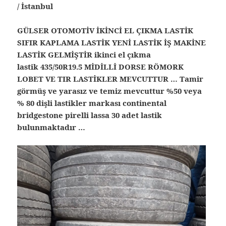
/ İstanbul
GÜLSER OTOMOTİV İKİNCİ EL ÇIKMA LASTİK
SIFIR KAPLAMA LASTİK YENİ LASTİK İŞ MAKİNE
LASTİK GELMİŞTİR ikinci el çıkma
lastik 435/50R19.5 MİDİLLİ DORSE RÖMORK
LOBET VE TIR LASTİKLER MEVCUTTUR … Tamir
görmüş ve yarasız ve temiz mevcuttur %50 veya
% 80 dişli lastikler markası continental
bridgestone pirelli lassa 30 adet lastik
bulunmaktadır …