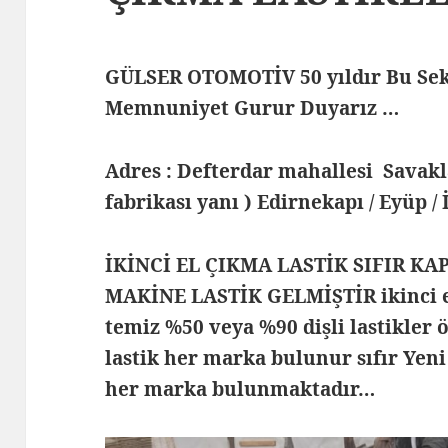
GÜLSER OTOMOTİV 50 yıldır Bu Sek
Memnuniyet Gurur Duyarız …
Adres : Defterdar mahallesi Savak
fabrikası yanı ) Edirnekapı / Eyüp /
İKİNCİ EL ÇIKMA LASTİK SIFIR KA
MAKİNE LASTİK GELMİŞTİR ikinci el
temiz %50 veya %90 dişli lastikler ö
lastik her marka bulunur sıfır Yeni
her marka bulunmaktadır…