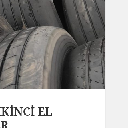
İKİNCİ EL
ER