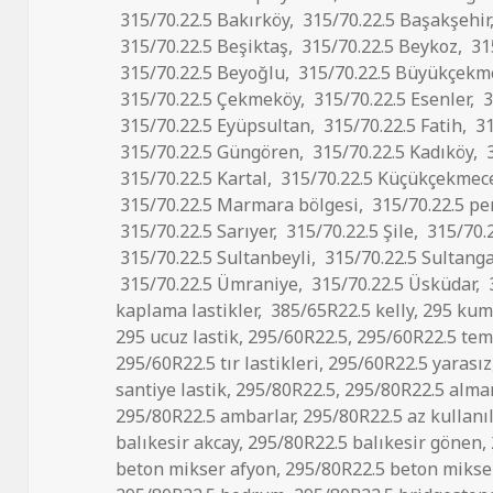
315/70.22.5 Bakırköy
,
315/70.22.5 Başakşehir
315/70.22.5 Beşiktaş
,
315/70.22.5 Beykoz
,
31
315/70.22.5 Beyoğlu
,
315/70.22.5 Büyükçekm
315/70.22.5 Çekmeköy
,
315/70.22.5 Esenler
,
3
315/70.22.5 Eyüpsultan
,
315/70.22.5 Fatih
,
31
315/70.22.5 Güngören
,
315/70.22.5 Kadıköy
,
3
315/70.22.5 Kartal
,
315/70.22.5 Küçükçekmec
315/70.22.5 Marmara bölgesi
,
315/70.22.5 pe
315/70.22.5 Sarıyer
,
315/70.22.5 Şile
,
315/70.2
315/70.22.5 Sultanbeyli
,
315/70.22.5 Sultanga
315/70.22.5 Ümraniye
,
315/70.22.5 Üsküdar
,
kaplama lastikler
,
385/65R22.5 kelly
,
295 ku
295 ucuz lastik
,
295/60R22.5
,
295/60R22.5 temi
295/60R22.5 tır lastikleri
,
295/60R22.5 yarasız
santiye lastik
,
295/80R22.5
,
295/80R22.5 alma
295/80R22.5 ambarlar
,
295/80R22.5 az kullanı
balıkesir akcay
,
295/80R22.5 balıkesir gönen
,
beton mikser afyon
,
295/80R22.5 beton mikser