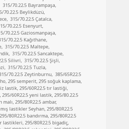
,
315/70.22.5 Bayrampaşa
,
5/70.22.5 Beylikdüzü
,
ece
,
315/70.22.5 Çatalca
,
15/70.22.5 Esenyurt
,
5/70.22.5 Gaziosmanpaşa
,
15/70.22.5 Kağıthane
,
e
,
315/70.22.5 Maltepe
,
ndik
,
315/70.22.5 Sancaktepe
,
2.5 Silivri
,
315/70.22.5 Şişli
,
zi
,
315/70.22.5 Tuzla
,
315/70.22.5 Zeytinburnu
,
385/65R22.5
mho
,
295 semperit
,
295 soğuk kaplama
,
z lastik
,
295/60R22.5 tır lastiği
,
,
295/60R22.5 yeni lastik
,
295/80.22.5
n malı
,
295/80R22.5 ambar
,
lmış lastikler Seyhan
,
295/80R22.5
295/80R22.5 bandırma
,
295/80R22.5
 lastikleri
,
295/80R22.5 bigadiç
,