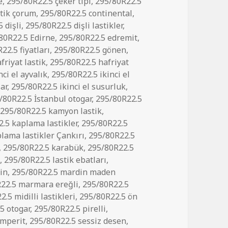
e
,
295/80R22.5 çeker tipi
,
295/80R22.5
stik çorum
,
295/80R22.5 continental
,
 dişli
,
295/80R22.5 dişli lastikler
,
80R22.5 Edirne
,
295/80R22.5 edremit
,
22.5 fiyatları
,
295/80R22.5 gönen
,
friyat lastik
,
295/80R22.5 hafriyat
ci el ayvalık
,
295/80R22.5 ikinci el
lar
,
295/80R22.5 ikinci el susurluk
,
/80R22.5 İstanbul otogar
,
295/80R22.5
,
295/80R22.5 kamyon lastik
,
.5 kaplama lastikler
,
295/80R22.5
lama lastikler Çankırı
,
295/80R22.5
,
295/80R22.5 karabük
,
295/80R22.5
a
,
295/80R22.5 lastik ebatları
,
in
,
295/80R22.5 mardin maden
22.5 marmara ereğli
,
295/80R22.5
.5 midilli lastikleri
,
295/80R22.5 ön
5 otogar
,
295/80R22.5 pirelli
,
emperit
,
295/80R22.5 sessiz desen
,