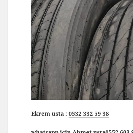
Ekrem usta :
0532 332 59 38
whatsapp için Ahmet usta
0552 603 