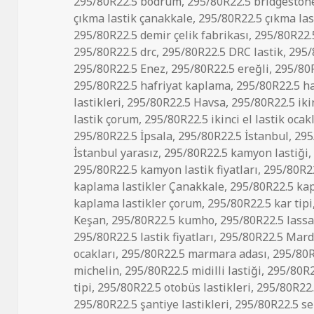
295/80R22.5 bodrum
,
295/80R22.5 bridgeston
çıkma lastik çanakkale
,
295/80R22.5 çıkma la
295/80R22.5 demir çelik fabrikası
,
295/80R22.5
295/80R22.5 drc
,
295/80R22.5 DRC lastik
,
295/
295/80R22.5 Enez
,
295/80R22.5 ereğli
,
295/80R
295/80R22.5 hafriyat kaplama
,
295/80R22.5 ha
lastikleri
,
295/80R22.5 Havsa
,
295/80R22.5 ikin
lastik çorum
,
295/80R22.5 ikinci el lastik ocak
295/80R22.5 İpsala
,
295/80R22.5 İstanbul
,
295
İstanbul yarasız
,
295/80R22.5 kamyon lastiği
295/80R22.5 kamyon lastik fiyatları
,
295/80R22
kaplama lastikler Çanakkale
,
295/80R22.5 kap
kaplama lastikler çorum
,
295/80R22.5 kar tipi
Keşan
,
295/80R22.5 kumho
,
295/80R22.5 lass
295/80R22.5 lastik fiyatları
,
295/80R22.5 Mard
ocakları
,
295/80R22.5 marmara adası
,
295/80R
michelin
,
295/80R22.5 midilli lastiği
,
295/80R22
tipi
,
295/80R22.5 otobüs lastikleri
,
295/80R22.
295/80R22.5 şantiye lastikleri
,
295/80R22.5 s