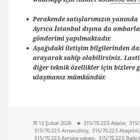
Perakende satışlarımızın yanında 
Ayrıca İstanbul dışına da ambarlar
gönderimi yapılmaktadır.
Aşağıdaki iletişim bilgilerinden da
arayarak sahip olabilirsiniz. Lasti
diğer teknik özellikler için bizlere
ulaşmanız mümkündür.
Yayın
Kategoriler
12 Şubat 2026
315/70.22.5 Adalar
,
315/
tarihi
315/70.22.5 Arnavutköy
,
315/70.22.5 Ataşehir
315/70.22.5 Avrupa yakası
,
315/70.22.5 Bağcı