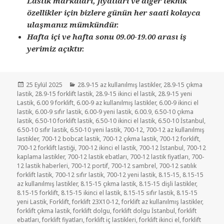
Lastik markaları, fiyatları ve diğer teknik
özellikler için bizlere günün her saati kolayca
ulaşmanız mümkündür.
Hafta içi ve hafta sonu 09.00-19.00 arası iş
yerimiz açıktır.
Yayın
Kategoriler
25 Eylül 2025
28.9-15 az kullanılmış lastikler
,
28.9-15 çıkma
tarihi
lastik
,
28.9-15 forklift lastik
,
28.9-15 ikinci el lastik
,
28.9-15 yeni
Lastik
,
6.00 9 forklift
,
6.00-9 az kullanılmış lastikler
,
6.00-9 ikinci el
lastik
,
6.00-9 sıfır lastik
,
6.00-9 yeni lastik
,
6.00.9
,
6.50-10 çıkma
lastik
,
6.50-10 forklift lastik
,
6.50-10 ikinci el lastik
,
6.50-10 İstanbul
,
6.50-10 sıfır lastik
,
6.50-10 yeni lastik
,
700-12
,
700-12 az kullanılmış
lastikler
,
700-12 bobcat lastik
,
700-12 çıkma lastik
,
700-12 forklift
,
700-12 forklift lastiği
,
700-12 ikinci el lastik
,
700-12 İstanbul
,
700-12
kaplama lastikler
,
700-12 lastik ebatları
,
700-12 lastik fiyatları
,
700-
12 lastik haberleri
,
700-12 portif
,
700-12 sambrel
,
700-12 satılık
forklift lastik
,
700-12 sıfır lastik
,
700-12 yeni lastik
,
8.15-15
,
8.15-15
az kullanılmış lastikler
,
8.15-15 çıkma lastik
,
8.15-15 dişli lastikler
,
8.15-15 forklift
,
8.15-15 ikinci el lastik
,
8.15-15 sıfır lastik
,
8.15-15
yeni Lastik
,
Forklift
,
forklift 23X10-12
,
forklift az kullanılmış lastikler
,
forklift çıkma lastik
,
forklift dolgu
,
forklift dolgu İstanbul
,
forklift
ebatları
,
forklift fiyatları
,
forklift iç lastikleri
,
forklift ikinci el
,
forklift