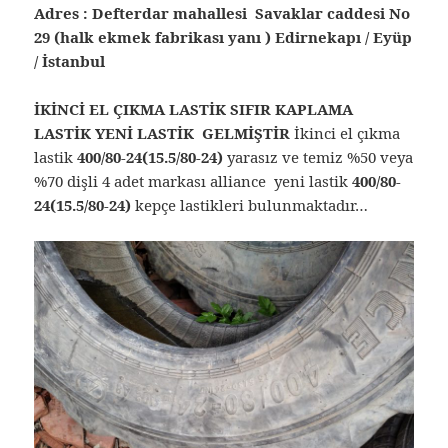
Adres : Defterdar mahallesi Savaklar caddesi No
29 (halk ekmek fabrikası yanı ) Edirnekapı / Eyüp
/ İstanbul
İKİNCİ EL ÇIKMA LASTİK SIFIR KAPLAMA
LASTİK YENİ LASTİK GELMİŞTİR
İkinci el çıkma
lastik
400/80-24(15.5/80-24)
yarasız ve temiz %50 veya
%70 dişli 4 adet markası alliance yeni lastik
400/80-
24(15.5/80-24)
kepçe lastikleri bulunmaktadır…