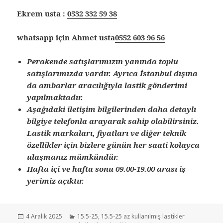
Ekrem usta :
0532 332 59 38
whatsapp için Ahmet usta
0552 603 96 56
Perakende satışlarımızın yanında toplu
satışlarımızda vardır. Ayrıca İstanbul dışına
da ambarlar aracılığıyla lastik gönderimi
yapılmaktadır.
Aşağıdaki iletişim bilgilerinden daha detaylı
bilgiye telefonla arayarak sahip olabilirsiniz.
Lastik markaları, fiyatları ve diğer teknik
özellikler için bizlere günün her saati kolayca
ulaşmanız mümkündür.
Hafta içi ve hafta sonu 09.00-19.00 arası iş
yerimiz açıktır.
Yayın
Kategoriler
4 Aralık 2025
15.5-25
,
15.5-25 az kullanılmış lastikler