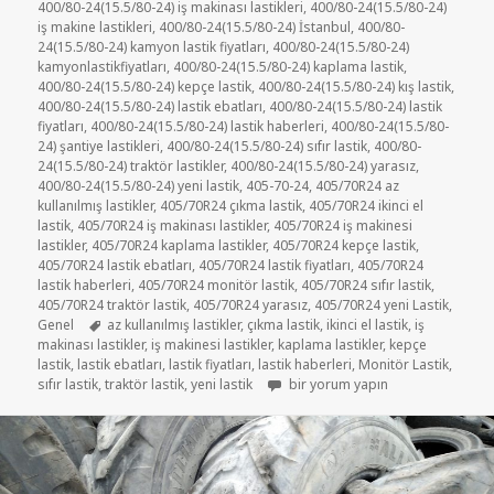
400/80-24(15.5/80-24) iş makinası lastikleri
,
400/80-24(15.5/80-24)
iş makine lastikleri
,
400/80-24(15.5/80-24) İstanbul
,
400/80-
24(15.5/80-24) kamyon lastik fiyatları
,
400/80-24(15.5/80-24)
kamyonlastikfiyatları
,
400/80-24(15.5/80-24) kaplama lastik
,
400/80-24(15.5/80-24) kepçe lastik
,
400/80-24(15.5/80-24) kış lastik
,
400/80-24(15.5/80-24) lastik ebatları
,
400/80-24(15.5/80-24) lastik
fiyatları
,
400/80-24(15.5/80-24) lastik haberleri
,
400/80-24(15.5/80-
24) şantiye lastikleri
,
400/80-24(15.5/80-24) sıfır lastik
,
400/80-
24(15.5/80-24) traktör lastikler
,
400/80-24(15.5/80-24) yarasız
,
400/80-24(15.5/80-24) yeni lastik
,
405-70-24
,
405/70R24 az
kullanılmış lastikler
,
405/70R24 çıkma lastik
,
405/70R24 ikinci el
lastik
,
405/70R24 iş makinası lastikler
,
405/70R24 iş makinesi
lastikler
,
405/70R24 kaplama lastikler
,
405/70R24 kepçe lastik
,
405/70R24 lastik ebatları
,
405/70R24 lastik fiyatları
,
405/70R24
lastik haberleri
,
405/70R24 monitör lastik
,
405/70R24 sıfır lastik
,
405/70R24 traktör lastik
,
405/70R24 yarasız
,
405/70R24 yeni Lastik
,
Etiketler
Genel
az kullanılmış lastikler
,
çıkma lastik
,
ikinci el lastik
,
iş
makinası lastikler
,
iş makinesi lastikler
,
kaplama lastikler
,
kepçe
lastik
,
lastik ebatları
,
lastik fiyatları
,
lastik haberleri
,
Monitör Lastik
,
405/70R24 (16/70R24) İKİNCİ EL Ç
sıfır lastik
,
traktör lastik
,
yeni lastik
bir yorum yapın