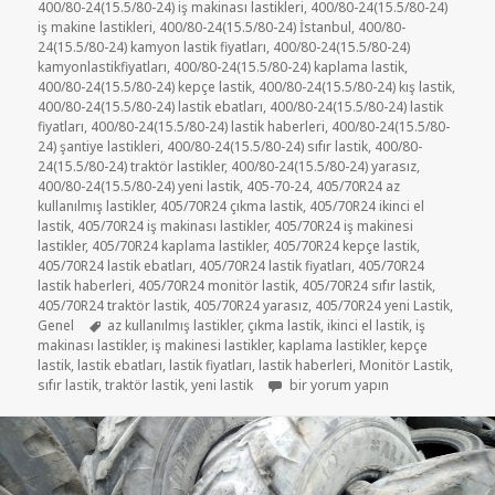
400/80-24(15.5/80-24) iş makinası lastikleri
,
400/80-24(15.5/80-24)
iş makine lastikleri
,
400/80-24(15.5/80-24) İstanbul
,
400/80-
24(15.5/80-24) kamyon lastik fiyatları
,
400/80-24(15.5/80-24)
kamyonlastikfiyatları
,
400/80-24(15.5/80-24) kaplama lastik
,
400/80-24(15.5/80-24) kepçe lastik
,
400/80-24(15.5/80-24) kış lastik
,
400/80-24(15.5/80-24) lastik ebatları
,
400/80-24(15.5/80-24) lastik
fiyatları
,
400/80-24(15.5/80-24) lastik haberleri
,
400/80-24(15.5/80-
24) şantiye lastikleri
,
400/80-24(15.5/80-24) sıfır lastik
,
400/80-
24(15.5/80-24) traktör lastikler
,
400/80-24(15.5/80-24) yarasız
,
400/80-24(15.5/80-24) yeni lastik
,
405-70-24
,
405/70R24 az
kullanılmış lastikler
,
405/70R24 çıkma lastik
,
405/70R24 ikinci el
lastik
,
405/70R24 iş makinası lastikler
,
405/70R24 iş makinesi
lastikler
,
405/70R24 kaplama lastikler
,
405/70R24 kepçe lastik
,
405/70R24 lastik ebatları
,
405/70R24 lastik fiyatları
,
405/70R24
lastik haberleri
,
405/70R24 monitör lastik
,
405/70R24 sıfır lastik
,
405/70R24 traktör lastik
,
405/70R24 yarasız
,
405/70R24 yeni Lastik
,
Etiketler
Genel
az kullanılmış lastikler
,
çıkma lastik
,
ikinci el lastik
,
iş
makinası lastikler
,
iş makinesi lastikler
,
kaplama lastikler
,
kepçe
lastik
,
lastik ebatları
,
lastik fiyatları
,
lastik haberleri
,
Monitör Lastik
,
405/70R24 (16/70R24) İKİNCİ EL Ç
sıfır lastik
,
traktör lastik
,
yeni lastik
bir yorum yapın