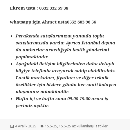
Ekrem usta :
0532 332 59 38
whatsapp için Ahmet usta
0552 603 96 56
Perakende satışlarımızın yanında toplu
satışlarımızda vardır. Ayrıca İstanbul dışına
da ambarlar aracılığıyla lastik gönderimi
yapılmaktadır.
Aşağıdaki iletişim bilgilerinden daha detaylı
bilgiye telefonla arayarak sahip olabilirsiniz.
Lastik markaları, fiyatları ve diğer teknik
özellikler için bizlere günün her saati kolayca
ulaşmanız mümkündür.
Hafta içi ve hafta sonu 09.00-19.00 arası iş
yerimiz açıktır.
Yayın
Kategoriler
4 Aralık 2025
15.5-25
,
15.5-25 az kullanılmış lastikler