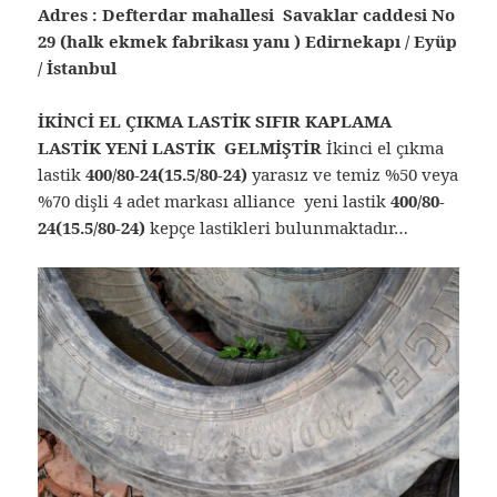
Adres : Defterdar mahallesi Savaklar caddesi No
29 (halk ekmek fabrikası yanı ) Edirnekapı / Eyüp
/ İstanbul
İKİNCİ EL ÇIKMA LASTİK SIFIR KAPLAMA
LASTİK YENİ LASTİK GELMİŞTİR
İkinci el çıkma
lastik
400/80-24(15.5/80-24)
yarasız ve temiz %50 veya
%70 dişli 4 adet markası alliance yeni lastik
400/80-
24(15.5/80-24)
kepçe lastikleri bulunmaktadır…