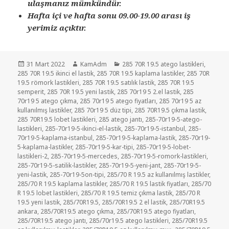
ulaşmanız mümkündür.
Hafta içi ve hafta sonu 09.00-19.00 arası iş
yerimiz açıktır.
Yayın
Yazar
Kategoriler
31 Mart 2022
KamAdm
285 70R 19.5 atego lastikleri
,
tarihi
285 70R 19.5 ikinci el lastik
,
285 70R 19.5 kaplama lastikler
,
285 70R
19.5 römork lastikleri
,
285 70R 19.5 satılık lastik
,
285 70R 19.5
semperit
,
285 70R 19.5 yeni lastik
,
285 70r19 5 2.el lastik
,
285
70r19 5 atego çıkma
,
285 70r19 5 atego fiyatları
,
285 70r19 5 az
kullanılmış lastikler
,
285 70r19 5 düz tipi
,
285 70R19.5 çıkma lastik
,
285 70R19.5 lobet lastikleri
,
285 atego jantı
,
285-70r19-5-atego-
lastikleri
,
285-70r19-5-ikinci-el-lastik
,
285-70r19-5-istanbul
,
285-
70r19-5-kaplama-istanbul
,
285-70r19-5-kaplama-lastik
,
285-70r19-
5-kaplama-lastikler
,
285-70r19-5-kar-tipi
,
285-70r19-5-lobet-
lastikleri-2
,
285-70r19-5-mercedes
,
285-70r19-5-romork-lastikleri
,
285-70r19-5-satilik-lastikler
,
285-70r19-5-yeni-jant
,
285-70r19-5-
yeni-lastik
,
285-70r19-5on-tipi
,
285/70 R 19.5 az kullanılmış lastikler
,
285/70 R 19.5 kaplama lastikler
,
285/70 R 19.5 lastik fiyatları
,
285/70
R 19.5 lobet lastikleri
,
285/70 R 19.5 temiz çıkma lastik
,
285/70 R
19.5 yeni lastik
,
285/70R19.5
,
285/70R19.5 2 el lastik
,
285/70R19.5
ankara
,
285/70R19.5 atego çıkma
,
285/70R19.5 atego fiyatları
,
285/70R19.5 atego jantı
,
285/70r19.5 atego lastikleri
,
285/70R19.5