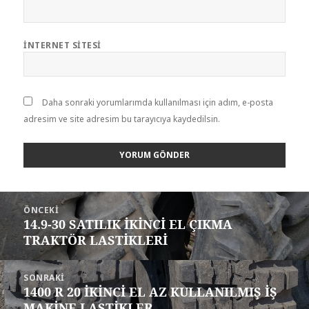
İNTERNET SITESI
Daha sonraki yorumlarımda kullanılması için adım, e-posta
adresim ve site adresim bu tarayıcıya kaydedilsin.
Yazı
ÖNCEKI
gezinmesi
14.9-30 SATILIK İKİNCİ EL ÇIKMA
Önceki
TRAKTÖR LASTİKLERİ
yazı:
SONRAKI
1400 R 20 İKİNCİ EL AZ KULLANILMIŞ İŞ
Sonraki
MAKİNE LASTİKLER
yazı: