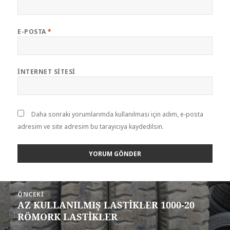
E-POSTA
*
İNTERNET SITESI
Daha sonraki yorumlarımda kullanılması için adım, e-posta
adresim ve site adresim bu tarayıcıya kaydedilsin.
Yazı
ÖNCEKI
gezinmesi
AZ KULLANILMIŞ LASTİKLER 1000-20
Önceki
RÖMORK LASTİKLER
yazı: