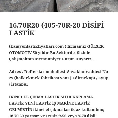
16/70R20 (405-70R-20 DİSİPİ
LASTİK
(kamyonlastikfiyatlari.com ) firmamız GÜLSER
OTOMOTİV 50 yıldır Bu Sektörde Sizinle
Çalışmaktan Memnuniyet Gurur Duyarız …
Adres : Defterdar mahallesi Savaklar caddesi No
29 (halk ekmek fabrikası yanı ) Edirnekapı / Eyüp
/ İstanbul
İKİNCİ EL ÇIKMA LASTİK SIFIR KAPLAMA
LASTİK YENİ LASTİK İŞ MAKİNE LASTİK
GELMİŞTİR ikinci el çıkma lastik az kullanılmış
16 70 20 yarasız ve temiz %50 veya %70 dişli