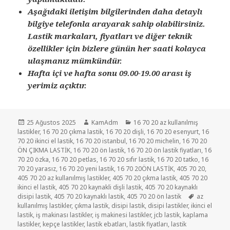
Aşağıdaki iletişim bilgilerinden daha detaylı
bilgiye telefonla arayarak sahip olabilirsiniz.
Lastik markaları, fiyatları ve diğer teknik
özellikler için bizlere günün her saati kolayca
ulaşmanız mümkündür.
Hafta içi ve hafta sonu 09.00-19.00 arası iş
yerimiz açıktır.
Yayın
Yazar
Kategoriler
25 Ağustos 2025
KamAdm
16 70 20 az kullanılmış
tarihi
lastikler
,
16 70 20 çıkma lastik
,
16 70 20 dişli
,
16 70 20 esenyurt
,
16
70 20 ikinci el lastik
,
16 70 20 istanbul
,
16 70 20 michelin
,
16 70 20
ÖN ÇIKMA LASTİK
,
16 70 20 ön lastik
,
16 70 20 ön lastik fiyatları
,
16
70 20 özka
,
16 70 20 petlas
,
16 70 20 sıfır lastik
,
16 70 20 tatko
,
16
70 20 yarasız
,
16 70 20 yeni lastik
,
16 70 20ÖN LASTİK
,
405 70 20
,
405 70 20 az kullanılmış lastikler
,
405 70 20 çıkma lastik
,
405 70 20
ikinci el lastik
,
405 70 20 kaynakli dişli lastik
,
405 70 20 kaynaklı
Etiketler
disipi lastik
,
405 70 20 kaynaklı lastik
,
405 70 20 ön lastik
az
kullanılmış lastikler
,
çıkma lastik
,
disipi lastik
,
disipi lastikler
,
ikinci el
lastik
,
iş makinası lastikler
,
iş makinesi lastikler
,
jcb lastik
,
kaplama
lastikler
,
kepçe lastikler
,
lastik ebatları
,
lastik fiyatları
,
lastik