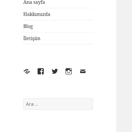
Ana sayfa
Hakkımızda
Blog
İletişim
Yelp
Facebook
Twitter
Instagram
E-
posta
Arama: