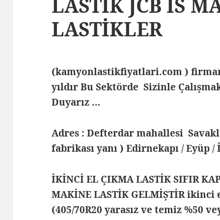
LASTİK JCB İS M
LASTİKLER
(kamyonlastikfiyatlari.com ) fir
yıldır Bu Sektörde Sizinle Çalış
Duyarız …
Adres : Defterdar mahallesi Savak
fabrikası yanı ) Edirnekapı / Eyüp /
İKİNCİ EL ÇIKMA LASTİK SIFIR KA
MAKİNE LASTİK GELMİŞTİR ikinci el
(405/70R20 yarasız ve temiz %50 ve