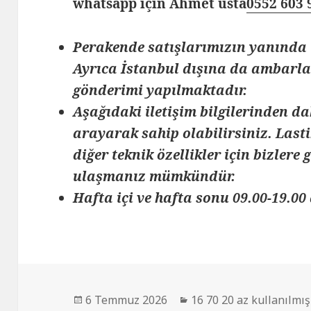
whatsapp için Ahmet usta
0552 603 
Perakende satışlarımızın yanında 
Ayrıca İstanbul dışına da ambarlar
gönderimi yapılmaktadır.
Aşağıdaki iletişim bilgilerinden da
arayarak sahip olabilirsiniz. Lasti
diğer teknik özellikler için bizlere
ulaşmanız mümkündür.
Hafta içi ve hafta sonu 09.00-19.00 
Yayın
Kategoriler
6 Temmuz 2026
16 70 20 az kullanılmış 