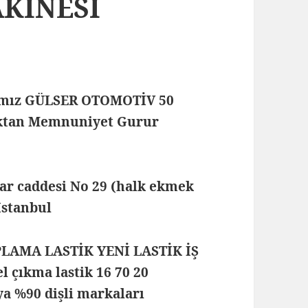
AKİNESİ
mamız GÜLSER OTOMOTİV 50
maktan Memnuniyet Gurur
lar caddesi No 29 (halk ekmek
 İstanbul
PLAMA LASTİK YENİ LASTİK İŞ
 çıkma lastik 16 70 20
ya %90 dişli markaları