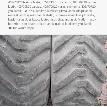
405/70R20 traktör lastik
,
405/70R20 ucuz lastik
,
405/70R20 uygun
lastik
,
405/70R20 yarasız
,
405/70R20 yarasız ve temiz
,
405/70R20
Etiketler
yeni lastik
az kullanılmış lastikler
,
çıkma lastik
,
disipi lastik
,
ikinci el lastik
,
iş makinası lastikler
,
iş makinesi lastikler
,
jcb lastik
,
kaplama lastikler
,
kepçe lastik
,
lastik ebatları
,
lastik fiyatları
,
lastik
haberleri
,
sıfır lastik
,
traktör lastik
,
traktör lastikleri
,
yeni lastik
16-70R20(405/70R20 DİSİPİ ÖN LASTİK JCB İS MAKİNESİ LASTİKLER içi
bir yorum yapın