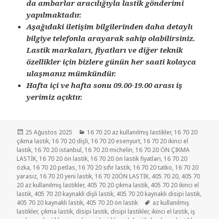
da ambarlar aracılığıyla lastik gönderimi
yapılmaktadır.
Aşağıdaki iletişim bilgilerinden daha detaylı
bilgiye telefonla arayarak sahip olabilirsiniz.
Lastik markaları, fiyatları ve diğer teknik
özellikler için bizlere günün her saati kolayca
ulaşmanız mümkündür.
Hafta içi ve hafta sonu 09.00-19.00 arası iş
yerimiz açıktır.
Yayın
Kategoriler
25 Ağustos 2025
16 70 20 az kullanılmış lastikler
,
16 70 20
tarihi
çıkma lastik
,
16 70 20 dişli
,
16 70 20 esenyurt
,
16 70 20 ikinci el
lastik
,
16 70 20 istanbul
,
16 70 20 michelin
,
16 70 20 ÖN ÇIKMA
LASTİK
,
16 70 20 ön lastik
,
16 70 20 ön lastik fiyatları
,
16 70 20
özka
,
16 70 20 petlas
,
16 70 20 sıfır lastik
,
16 70 20 tatko
,
16 70 20
yarasız
,
16 70 20 yeni lastik
,
16 70 20ÖN LASTİK
,
405 70 20
,
405 70
20 az kullanılmış lastikler
,
405 70 20 çıkma lastik
,
405 70 20 ikinci el
lastik
,
405 70 20 kaynakli dişli lastik
,
405 70 20 kaynaklı disipi lastik
,
Etiketler
405 70 20 kaynaklı lastik
,
405 70 20 ön lastik
az kullanılmış
lastikler
,
çıkma lastik
,
disipi lastik
,
disipi lastikler
,
ikinci el lastik
,
iş