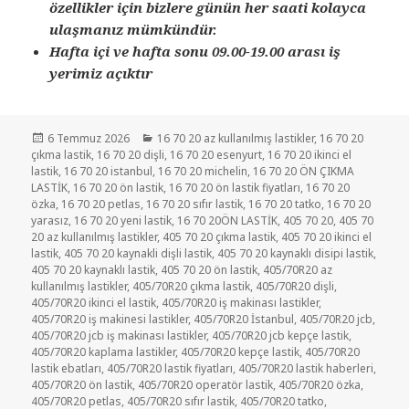
özellikler için bizlere günün her saati kolayca
ulaşmanız mümkündür.
Hafta içi ve hafta sonu 09.00-19.00 arası iş
yerimiz açıktır
Yayın
Kategoriler
6 Temmuz 2026
16 70 20 az kullanılmış lastikler
,
16 70 20
tarihi
çıkma lastik
,
16 70 20 dişli
,
16 70 20 esenyurt
,
16 70 20 ikinci el
lastik
,
16 70 20 istanbul
,
16 70 20 michelin
,
16 70 20 ÖN ÇIKMA
LASTİK
,
16 70 20 ön lastik
,
16 70 20 ön lastik fiyatları
,
16 70 20
özka
,
16 70 20 petlas
,
16 70 20 sıfır lastik
,
16 70 20 tatko
,
16 70 20
yarasız
,
16 70 20 yeni lastik
,
16 70 20ÖN LASTİK
,
405 70 20
,
405 70
20 az kullanılmış lastikler
,
405 70 20 çıkma lastik
,
405 70 20 ikinci el
lastik
,
405 70 20 kaynakli dişli lastik
,
405 70 20 kaynaklı disipi lastik
,
405 70 20 kaynaklı lastik
,
405 70 20 ön lastik
,
405/70R20 az
kullanılmış lastikler
,
405/70R20 çıkma lastik
,
405/70R20 dişli
,
405/70R20 ikinci el lastik
,
405/70R20 iş makinası lastikler
,
405/70R20 iş makinesi lastikler
,
405/70R20 İstanbul
,
405/70R20 jcb
,
405/70R20 jcb iş makinası lastikler
,
405/70R20 jcb kepçe lastik
,
405/70R20 kaplama lastikler
,
405/70R20 kepçe lastik
,
405/70R20
lastik ebatları
,
405/70R20 lastik fiyatları
,
405/70R20 lastik haberleri
,
405/70R20 ön lastik
,
405/70R20 operatör lastik
,
405/70R20 özka
,
405/70R20 petlas
,
405/70R20 sıfır lastik
,
405/70R20 tatko
,