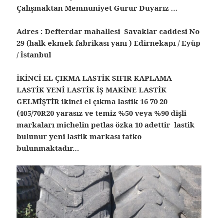
Çalışmaktan Memnuniyet Gurur Duyarız …
Adres : Defterdar mahallesi Savaklar caddesi No
29 (halk ekmek fabrikası yanı ) Edirnekapı / Eyüp
/ İstanbul
İKİNCİ EL ÇIKMA LASTİK SIFIR KAPLAMA
LASTİK YENİ LASTİK İŞ MAKİNE LASTİK
GELMİŞTİR ikinci el çıkma lastik 16 70 20
(405/70R20 yarasız ve temiz %50 veya %90 dişli
markaları michelin petlas özka 10 adettir lastik
bulunur yeni lastik markası tatko
bulunmaktadır…