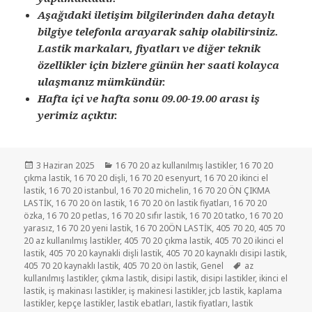
Aşağıdaki iletişim bilgilerinden daha detaylı
bilgiye telefonla arayarak sahip olabilirsiniz.
Lastik markaları, fiyatları ve diğer teknik
özellikler için bizlere günün her saati kolayca
ulaşmanız mümkündür.
Hafta içi ve hafta sonu 09.00-19.00 arası iş
yerimiz açıktır.
Yayın
Kategoriler
3 Haziran 2025
16 70 20 az kullanılmış lastikler
,
16 70 20
tarihi
çıkma lastik
,
16 70 20 dişli
,
16 70 20 esenyurt
,
16 70 20 ikinci el
lastik
,
16 70 20 istanbul
,
16 70 20 michelin
,
16 70 20 ÖN ÇIKMA
LASTİK
,
16 70 20 ön lastik
,
16 70 20 ön lastik fiyatları
,
16 70 20
özka
,
16 70 20 petlas
,
16 70 20 sıfır lastik
,
16 70 20 tatko
,
16 70 20
yarasız
,
16 70 20 yeni lastik
,
16 70 20ÖN LASTİK
,
405 70 20
,
405 70
20 az kullanılmış lastikler
,
405 70 20 çıkma lastik
,
405 70 20 ikinci el
lastik
,
405 70 20 kaynakli dişli lastik
,
405 70 20 kaynaklı disipi lastik
,
Etiketler
405 70 20 kaynaklı lastik
,
405 70 20 ön lastik
,
Genel
az
kullanılmış lastikler
,
çıkma lastik
,
disipi lastik
,
disipi lastikler
,
ikinci el
lastik
,
iş makinası lastikler
,
iş makinesi lastikler
,
jcb lastik
,
kaplama
lastikler
,
kepçe lastikler
,
lastik ebatları
,
lastik fiyatları
,
lastik