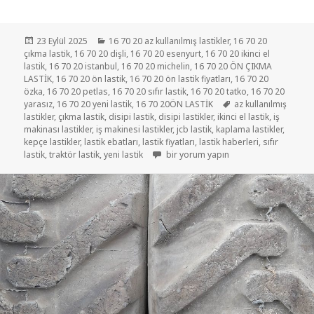
Yayın
Kategoriler
23 Eylül 2025
16 70 20 az kullanılmış lastikler
,
16 70 20
tarihi
çıkma lastik
,
16 70 20 dişli
,
16 70 20 esenyurt
,
16 70 20 ikinci el
lastik
,
16 70 20 istanbul
,
16 70 20 michelin
,
16 70 20 ÖN ÇIKMA
LASTİK
,
16 70 20 ön lastik
,
16 70 20 ön lastik fiyatları
,
16 70 20
özka
,
16 70 20 petlas
,
16 70 20 sıfır lastik
,
16 70 20 tatko
,
16 70 20
Etiketler
yarasız
,
16 70 20 yeni lastik
,
16 70 20ÖN LASTİK
az kullanılmış
lastikler
,
çıkma lastik
,
disipi lastik
,
disipi lastikler
,
ikinci el lastik
,
iş
makinası lastikler
,
iş makinesi lastikler
,
jcb lastik
,
kaplama lastikler
,
kepçe lastikler
,
lastik ebatları
,
lastik fiyatları
,
lastik haberleri
,
sıfır
405-70-20 DİSİPİ LASTİKLER için
lastik
,
traktör lastik
,
yeni lastik
bir yorum yapın