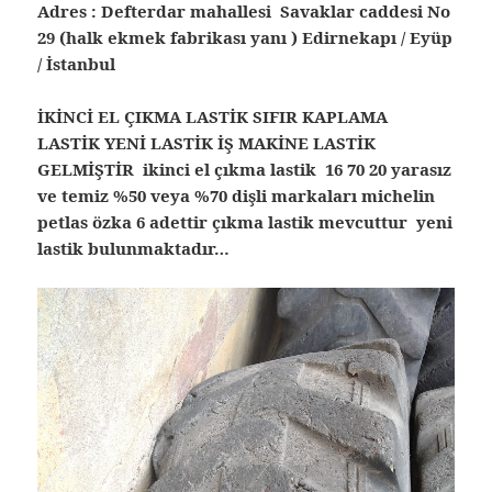
Adres : Defterdar mahallesi Savaklar caddesi No
29 (halk ekmek fabrikası yanı ) Edirnekapı / Eyüp
/ İstanbul
İKİNCİ EL ÇIKMA LASTİK SIFIR KAPLAMA
LASTİK YENİ LASTİK İŞ MAKİNE LASTİK
GELMİŞTİR
ikinci el çıkma lastik 16 70 20 yarasız
ve temiz %50 veya %70 dişli markaları michelin
petlas özka 6 adettir çıkma lastik mevcuttur yeni
lastik bulunmaktadır…