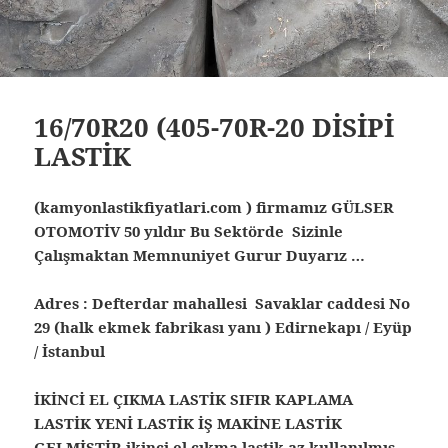
16/70R20 (405-70R-20 DİSİPİ
LASTİK
(kamyonlastikfiyatlari.com ) firmamız GÜLSER
OTOMOTİV 50 yıldır Bu Sektörde Sizinle
Çalışmaktan Memnuniyet Gurur Duyarız …
Adres : Defterdar mahallesi Savaklar caddesi No
29 (halk ekmek fabrikası yanı ) Edirnekapı / Eyüp
/ İstanbul
İKİNCİ EL ÇIKMA LASTİK SIFIR KAPLAMA
LASTİK YENİ LASTİK İŞ MAKİNE LASTİK
GELMİŞTİR ikinci el çıkma lastik az kullanılmış