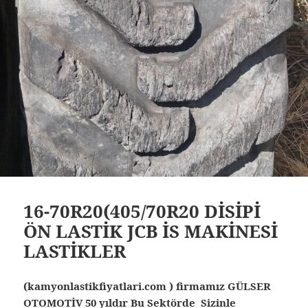
16-70R20(405/70R20 DİSİPİ
ÖN LASTİK JCB İS MAKİNESİ
LASTİKLER
(kamyonlastikfiyatlari.com ) firmamız GÜLSER
OTOMOTİV 50 yıldır Bu Sektörde Sizinle