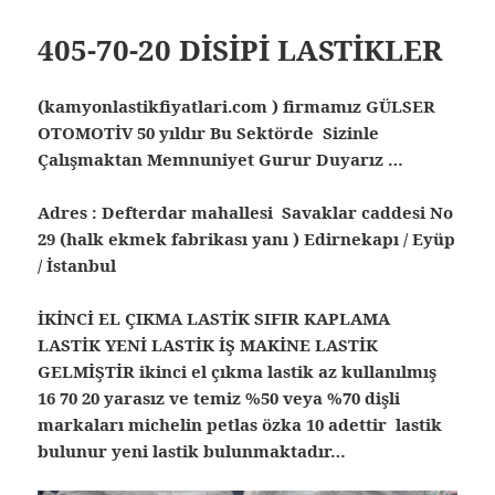
405-70-20 DİSİPİ LASTİKLER
(kamyonlastikfiyatlari.com ) firmamız GÜLSER
OTOMOTİV 50 yıldır Bu Sektörde Sizinle
Çalışmaktan Memnuniyet Gurur Duyarız …
Adres : Defterdar mahallesi Savaklar caddesi No
29 (halk ekmek fabrikası yanı ) Edirnekapı / Eyüp
/ İstanbul
İKİNCİ EL ÇIKMA LASTİK SIFIR KAPLAMA
LASTİK YENİ LASTİK İŞ MAKİNE LASTİK
GELMİŞTİR ikinci el çıkma lastik az kullanılmış
16 70 20 yarasız ve temiz %50 veya %70 dişli
markaları michelin petlas özka 10 adettir lastik
bulunur yeni lastik bulunmaktadır…