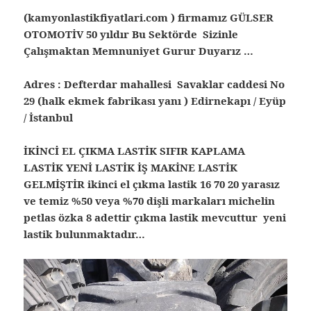
(kamyonlastikfiyatlari.com ) firmamız GÜLSER
OTOMOTİV 50 yıldır Bu Sektörde Sizinle
Çalışmaktan Memnuniyet Gurur Duyarız …
Adres : Defterdar mahallesi Savaklar caddesi No
29 (halk ekmek fabrikası yanı ) Edirnekapı / Eyüp
/ İstanbul
İKİNCİ EL ÇIKMA LASTİK SIFIR KAPLAMA
LASTİK YENİ LASTİK İŞ MAKİNE LASTİK
GELMİŞTİR ikinci el çıkma lastik
16 70 20 yarasız
ve temiz %50 veya %70 dişli markaları michelin
petlas özka 8 adettir çıkma lastik mevcuttur yeni
lastik bulunmaktadır…