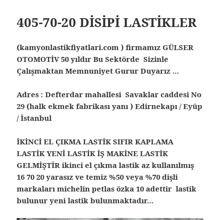
405-70-20 DİSİPİ LASTİKLER
(kamyonlastikfiyatlari.com ) firmamız GÜLSER
OTOMOTİV 50 yıldır Bu Sektörde Sizinle
Çalışmaktan Memnuniyet Gurur Duyarız …
Adres : Defterdar mahallesi Savaklar caddesi No
29 (halk ekmek fabrikası yanı ) Edirnekapı / Eyüp
/ İstanbul
İKİNCİ EL ÇIKMA LASTİK SIFIR KAPLAMA
LASTİK YENİ LASTİK İŞ MAKİNE LASTİK
GELMİŞTİR ikinci el çıkma lastik az kullanılmış
16 70 20 yarasız ve temiz %50 veya %70 dişli
markaları michelin petlas özka 10 adettir lastik
bulunur yeni lastik bulunmaktadır…