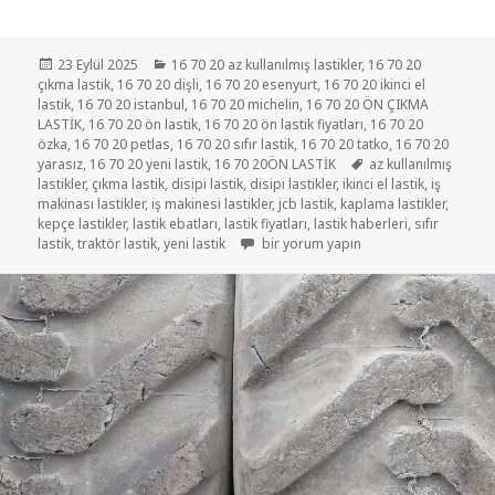
Yayın
Kategoriler
23 Eylül 2025
16 70 20 az kullanılmış lastikler
,
16 70 20
tarihi
çıkma lastik
,
16 70 20 dişli
,
16 70 20 esenyurt
,
16 70 20 ikinci el
lastik
,
16 70 20 istanbul
,
16 70 20 michelin
,
16 70 20 ÖN ÇIKMA
LASTİK
,
16 70 20 ön lastik
,
16 70 20 ön lastik fiyatları
,
16 70 20
özka
,
16 70 20 petlas
,
16 70 20 sıfır lastik
,
16 70 20 tatko
,
16 70 20
Etiketler
yarasız
,
16 70 20 yeni lastik
,
16 70 20ÖN LASTİK
az kullanılmış
lastikler
,
çıkma lastik
,
disipi lastik
,
disipi lastikler
,
ikinci el lastik
,
iş
makinası lastikler
,
iş makinesi lastikler
,
jcb lastik
,
kaplama lastikler
,
kepçe lastikler
,
lastik ebatları
,
lastik fiyatları
,
lastik haberleri
,
sıfır
405-70-20 DİSİPİ LASTİKLER için
lastik
,
traktör lastik
,
yeni lastik
bir yorum yapın