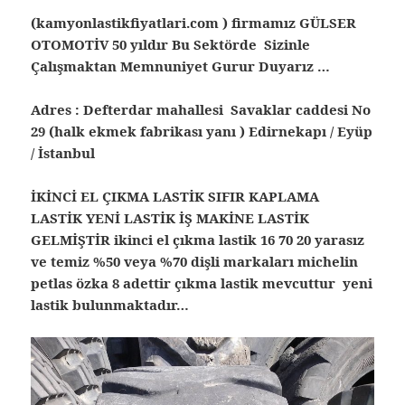
(kamyonlastikfiyatlari.com ) firmamız GÜLSER
OTOMOTİV 50 yıldır Bu Sektörde Sizinle
Çalışmaktan Memnuniyet Gurur Duyarız …
Adres : Defterdar mahallesi Savaklar caddesi No
29 (halk ekmek fabrikası yanı ) Edirnekapı / Eyüp
/ İstanbul
İKİNCİ EL ÇIKMA LASTİK SIFIR KAPLAMA
LASTİK YENİ LASTİK İŞ MAKİNE LASTİK
GELMİŞTİR ikinci el çıkma lastik
16 70 20 yarasız
ve temiz %50 veya %70 dişli markaları michelin
petlas özka 8 adettir çıkma lastik mevcuttur yeni
lastik bulunmaktadır…