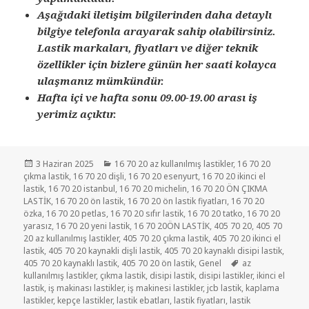
Aşağıdaki iletişim bilgilerinden daha detaylı
bilgiye telefonla arayarak sahip olabilirsiniz.
Lastik markaları, fiyatları ve diğer teknik
özellikler için bizlere günün her saati kolayca
ulaşmanız mümkündür.
Hafta içi ve hafta sonu 09.00-19.00 arası iş
yerimiz açıktır.
Yayın
Kategoriler
3 Haziran 2025
16 70 20 az kullanılmış lastikler
,
16 70 20
tarihi
çıkma lastik
,
16 70 20 dişli
,
16 70 20 esenyurt
,
16 70 20 ikinci el
lastik
,
16 70 20 istanbul
,
16 70 20 michelin
,
16 70 20 ÖN ÇIKMA
LASTİK
,
16 70 20 ön lastik
,
16 70 20 ön lastik fiyatları
,
16 70 20
özka
,
16 70 20 petlas
,
16 70 20 sıfır lastik
,
16 70 20 tatko
,
16 70 20
yarasız
,
16 70 20 yeni lastik
,
16 70 20ÖN LASTİK
,
405 70 20
,
405 70
20 az kullanılmış lastikler
,
405 70 20 çıkma lastik
,
405 70 20 ikinci el
lastik
,
405 70 20 kaynakli dişli lastik
,
405 70 20 kaynaklı disipi lastik
,
Etiketler
405 70 20 kaynaklı lastik
,
405 70 20 ön lastik
,
Genel
az
kullanılmış lastikler
,
çıkma lastik
,
disipi lastik
,
disipi lastikler
,
ikinci el
lastik
,
iş makinası lastikler
,
iş makinesi lastikler
,
jcb lastik
,
kaplama
lastikler
,
kepçe lastikler
,
lastik ebatları
,
lastik fiyatları
,
lastik