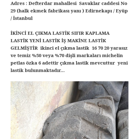
Adres : Defterdar mahallesi Savaklar caddesi No
29 (halk ekmek fabrikası yanı ) Edirnekapı / Eyüp
/ İstanbul
İKİNCİ EL ÇIKMA LASTİK SIFIR KAPLAMA
LASTİK YENİ LASTİK İŞ MAKİNE LASTİK
GELMİŞTİR
ikinci el çıkma lastik 16 70 20 yarasız
ve temiz %50 veya %70 dişli markaları michelin
petlas özka 6 adettir çıkma lastik mevcuttur yeni
lastik bulunmaktadır…