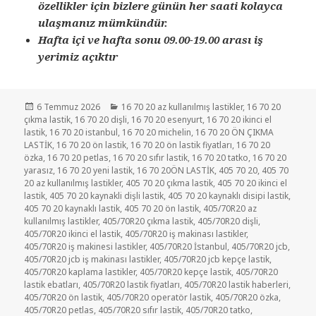
özellikler için bizlere günün her saati kolayca
ulaşmanız mümkündür.
Hafta içi ve hafta sonu 09.00-19.00 arası iş
yerimiz açıktır
Yayın
Kategoriler
6 Temmuz 2026
16 70 20 az kullanılmış lastikler
,
16 70 20
tarihi
çıkma lastik
,
16 70 20 dişli
,
16 70 20 esenyurt
,
16 70 20 ikinci el
lastik
,
16 70 20 istanbul
,
16 70 20 michelin
,
16 70 20 ÖN ÇIKMA
LASTİK
,
16 70 20 ön lastik
,
16 70 20 ön lastik fiyatları
,
16 70 20
özka
,
16 70 20 petlas
,
16 70 20 sıfır lastik
,
16 70 20 tatko
,
16 70 20
yarasız
,
16 70 20 yeni lastik
,
16 70 20ÖN LASTİK
,
405 70 20
,
405 70
20 az kullanılmış lastikler
,
405 70 20 çıkma lastik
,
405 70 20 ikinci el
lastik
,
405 70 20 kaynakli dişli lastik
,
405 70 20 kaynaklı disipi lastik
,
405 70 20 kaynaklı lastik
,
405 70 20 ön lastik
,
405/70R20 az
kullanılmış lastikler
,
405/70R20 çıkma lastik
,
405/70R20 dişli
,
405/70R20 ikinci el lastik
,
405/70R20 iş makinası lastikler
,
405/70R20 iş makinesi lastikler
,
405/70R20 İstanbul
,
405/70R20 jcb
,
405/70R20 jcb iş makinası lastikler
,
405/70R20 jcb kepçe lastik
,
405/70R20 kaplama lastikler
,
405/70R20 kepçe lastik
,
405/70R20
lastik ebatları
,
405/70R20 lastik fiyatları
,
405/70R20 lastik haberleri
,
405/70R20 ön lastik
,
405/70R20 operatör lastik
,
405/70R20 özka
,
405/70R20 petlas
,
405/70R20 sıfır lastik
,
405/70R20 tatko
,