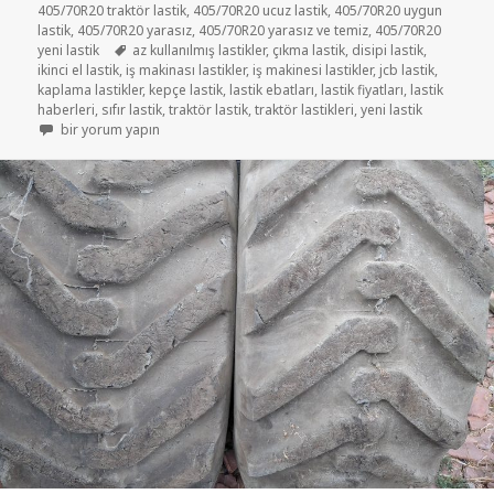
405/70R20 traktör lastik
,
405/70R20 ucuz lastik
,
405/70R20 uygun
lastik
,
405/70R20 yarasız
,
405/70R20 yarasız ve temiz
,
405/70R20
Etiketler
yeni lastik
az kullanılmış lastikler
,
çıkma lastik
,
disipi lastik
,
ikinci el lastik
,
iş makinası lastikler
,
iş makinesi lastikler
,
jcb lastik
,
kaplama lastikler
,
kepçe lastik
,
lastik ebatları
,
lastik fiyatları
,
lastik
haberleri
,
sıfır lastik
,
traktör lastik
,
traktör lastikleri
,
yeni lastik
16-70R20(405/70R20 DİSİPİ ÖN LASTİK JCB İS MAKİNESİ LASTİKLER içi
bir yorum yapın