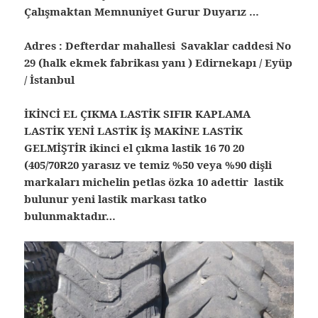
Çalışmaktan Memnuniyet Gurur Duyarız …
Adres : Defterdar mahallesi Savaklar caddesi No
29 (halk ekmek fabrikası yanı ) Edirnekapı / Eyüp
/ İstanbul
İKİNCİ EL ÇIKMA LASTİK SIFIR KAPLAMA
LASTİK YENİ LASTİK İŞ MAKİNE LASTİK
GELMİŞTİR ikinci el çıkma lastik 16 70 20
(405/70R20 yarasız ve temiz %50 veya %90 dişli
markaları michelin petlas özka 10 adettir lastik
bulunur yeni lastik markası tatko
bulunmaktadır…