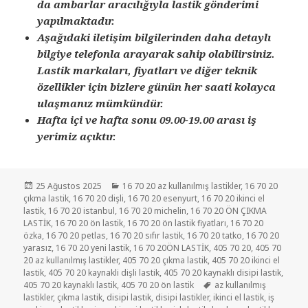
da ambarlar aracılığıyla lastik gönderimi
yapılmaktadır.
Aşağıdaki iletişim bilgilerinden daha detaylı
bilgiye telefonla arayarak sahip olabilirsiniz.
Lastik markaları, fiyatları ve diğer teknik
özellikler için bizlere günün her saati kolayca
ulaşmanız mümkündür.
Hafta içi ve hafta sonu 09.00-19.00 arası iş
yerimiz açıktır.
Yayın
Kategoriler
25 Ağustos 2025
16 70 20 az kullanılmış lastikler
,
16 70 20
tarihi
çıkma lastik
,
16 70 20 dişli
,
16 70 20 esenyurt
,
16 70 20 ikinci el
lastik
,
16 70 20 istanbul
,
16 70 20 michelin
,
16 70 20 ÖN ÇIKMA
LASTİK
,
16 70 20 ön lastik
,
16 70 20 ön lastik fiyatları
,
16 70 20
özka
,
16 70 20 petlas
,
16 70 20 sıfır lastik
,
16 70 20 tatko
,
16 70 20
yarasız
,
16 70 20 yeni lastik
,
16 70 20ÖN LASTİK
,
405 70 20
,
405 70
20 az kullanılmış lastikler
,
405 70 20 çıkma lastik
,
405 70 20 ikinci el
lastik
,
405 70 20 kaynakli dişli lastik
,
405 70 20 kaynaklı disipi lastik
,
Etiketler
405 70 20 kaynaklı lastik
,
405 70 20 ön lastik
az kullanılmış
lastikler
,
çıkma lastik
,
disipi lastik
,
disipi lastikler
,
ikinci el lastik
,
iş