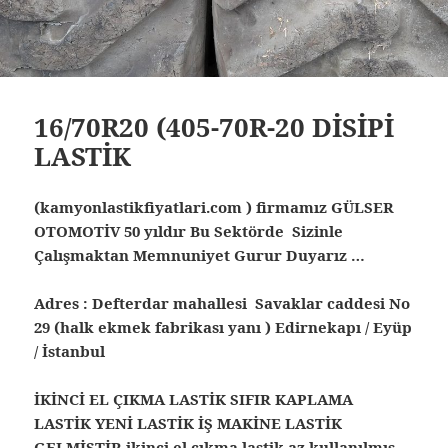
16/70R20 (405-70R-20 DİSİPİ
LASTİK
(kamyonlastikfiyatlari.com ) firmamız GÜLSER
OTOMOTİV 50 yıldır Bu Sektörde Sizinle
Çalışmaktan Memnuniyet Gurur Duyarız …
Adres : Defterdar mahallesi Savaklar caddesi No
29 (halk ekmek fabrikası yanı ) Edirnekapı / Eyüp
/ İstanbul
İKİNCİ EL ÇIKMA LASTİK SIFIR KAPLAMA
LASTİK YENİ LASTİK İŞ MAKİNE LASTİK
GELMİŞTİR ikinci el çıkma lastik az kullanılmış