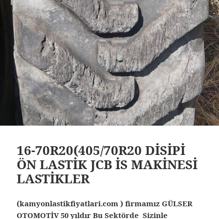
16-70R20(405/70R20 DİSİPİ
ÖN LASTİK JCB İS MAKİNESİ
LASTİKLER
(kamyonlastikfiyatlari.com ) firmamız GÜLSER
OTOMOTİV 50 yıldır Bu Sektörde Sizinle