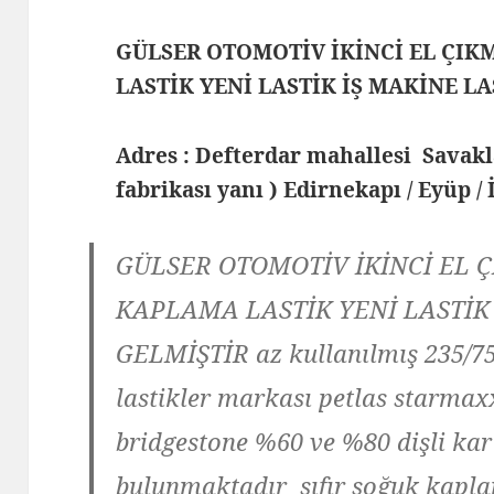
GÜLSER OTOMOTİV İKİNCİ EL ÇIK
LASTİK YENİ LASTİK İŞ MAKİNE L
Adres : Defterdar mahallesi Savak
fabrikası yanı ) Edirnekapı / Eyüp /
GÜLSER OTOMOTİV İKİNCİ EL Ç
KAPLAMA LASTİK YENİ LASTİK
GELMİŞTİR az kullanılmış 235/75
lastikler markası petlas starmaxx
bridgestone %60 ve %80 dişli kar 
bulunmaktadır sıfır soğuk kapla