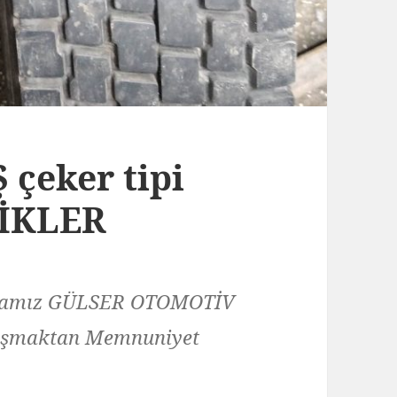
çeker tipi
TİKLER
irmamız GÜLSER OTOMOTİV
alışmaktan Memnuniyet