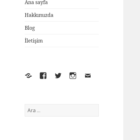
Ana sayfa
Hakkımızda
Blog
İletişim
Yelp
Facebook
Twitter
Instagram
E-
posta
Arama: