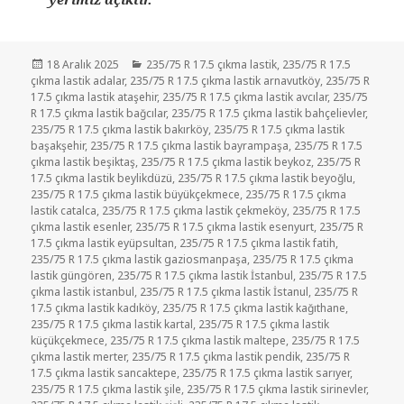
Yayın
Kategoriler
18 Aralık 2025
235/75 R 17.5 çıkma lastik
,
235/75 R 17.5
tarihi
çıkma lastik adalar
,
235/75 R 17.5 çıkma lastik arnavutköy
,
235/75 R
17.5 çıkma lastik ataşehir
,
235/75 R 17.5 çıkma lastik avcılar
,
235/75
R 17.5 çıkma lastik bağcılar
,
235/75 R 17.5 çıkma lastik bahçelievler
,
235/75 R 17.5 çıkma lastik bakırköy
,
235/75 R 17.5 çıkma lastik
başakşehir
,
235/75 R 17.5 çıkma lastik bayrampaşa
,
235/75 R 17.5
çıkma lastik beşiktaş
,
235/75 R 17.5 çıkma lastik beykoz
,
235/75 R
17.5 çıkma lastik beylikdüzü
,
235/75 R 17.5 çıkma lastik beyoğlu
,
235/75 R 17.5 çıkma lastik büyükçekmece
,
235/75 R 17.5 çıkma
lastik catalca
,
235/75 R 17.5 çıkma lastik çekmeköy
,
235/75 R 17.5
çıkma lastik esenler
,
235/75 R 17.5 çıkma lastik esenyurt
,
235/75 R
17.5 çıkma lastik eyüpsultan
,
235/75 R 17.5 çıkma lastik fatih
,
235/75 R 17.5 çıkma lastik gaziosmanpaşa
,
235/75 R 17.5 çıkma
lastik güngören
,
235/75 R 17.5 çıkma lastik İstanbul
,
235/75 R 17.5
çıkma lastik istanbul
,
235/75 R 17.5 çıkma lastik İstanul
,
235/75 R
17.5 çıkma lastik kadıköy
,
235/75 R 17.5 çıkma lastik kağıthane
,
235/75 R 17.5 çıkma lastik kartal
,
235/75 R 17.5 çıkma lastik
küçükçekmece
,
235/75 R 17.5 çıkma lastik maltepe
,
235/75 R 17.5
çıkma lastik merter
,
235/75 R 17.5 çıkma lastik pendik
,
235/75 R
17.5 çıkma lastik sancaktepe
,
235/75 R 17.5 çıkma lastik sarıyer
,
235/75 R 17.5 çıkma lastik şile
,
235/75 R 17.5 çıkma lastik sirinevler
,