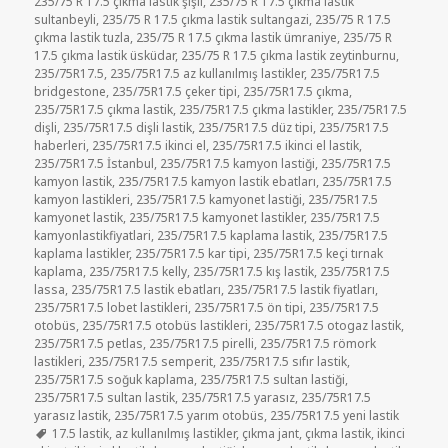
235/75 R 17.5 çıkma lastik şişli
,
235/75 R 17.5 çıkma lastik
sultanbeyli
,
235/75 R 17.5 çıkma lastik sultangazi
,
235/75 R 17.5
çıkma lastik tuzla
,
235/75 R 17.5 çıkma lastik ümraniye
,
235/75 R
17.5 çıkma lastik üsküdar
,
235/75 R 17.5 çıkma lastik zeytinburnu
,
235/75R17.5
,
235/75R17.5 az kullanılmış lastikler
,
235/75R17.5
bridgestone
,
235/75R17.5 çeker tipi
,
235/75R17.5 çıkma
,
235/75R17.5 çıkma lastik
,
235/75R17.5 çıkma lastikler
,
235/75R17.5
dişli
,
235/75R17.5 dişli lastik
,
235/75R17.5 düz tipi
,
235/75R17.5
haberleri
,
235/75R17.5 ikinci el
,
235/75R17.5 ikinci el lastik
,
235/75R17.5 İstanbul
,
235/75R17.5 kamyon lastiği
,
235/75R17.5
kamyon lastik
,
235/75R17.5 kamyon lastik ebatları
,
235/75R17.5
kamyon lastikleri
,
235/75R17.5 kamyonet lastiği
,
235/75R17.5
kamyonet lastik
,
235/75R17.5 kamyonet lastikler
,
235/75R17.5
kamyonlastikfiyatlari
,
235/75R17.5 kaplama lastik
,
235/75R17.5
kaplama lastikler
,
235/75R17.5 kar tipi
,
235/75R17.5 keçi tırnak
kaplama
,
235/75R17.5 kelly
,
235/75R17.5 kış lastik
,
235/75R17.5
lassa
,
235/75R17.5 lastik ebatları
,
235/75R17.5 lastik fiyatları
,
235/75R17.5 lobet lastikleri
,
235/75R17.5 ön tipi
,
235/75R17.5
otobüs
,
235/75R17.5 otobüs lastikleri
,
235/75R17.5 otogaz lastik
,
235/75R17.5 petlas
,
235/75R17.5 pirelli
,
235/75R17.5 römork
lastikleri
,
235/75R17.5 semperit
,
235/75R17.5 sıfır lastik
,
235/75R17.5 soğuk kaplama
,
235/75R17.5 sultan lastiği
,
235/75R17.5 sultan lastik
,
235/75R17.5 yarasız
,
235/75R17.5
yarasız lastik
,
235/75R17.5 yarım otobüs
,
235/75R17.5 yeni lastik
Etiketler
17.5 lastik
,
az kullanılmış lastikler
,
çıkma jant
,
çıkma lastik
,
ikinci