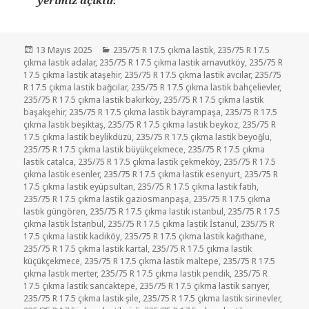
yerimiz açıktır.
Yayın
Kategoriler
13 Mayıs 2025
235/75 R 17.5 çıkma lastik
,
235/75 R 17.5
tarihi
çıkma lastik adalar
,
235/75 R 17.5 çıkma lastik arnavutköy
,
235/75 R
17.5 çıkma lastik ataşehir
,
235/75 R 17.5 çıkma lastik avcılar
,
235/75
R 17.5 çıkma lastik bağcılar
,
235/75 R 17.5 çıkma lastik bahçelievler
,
235/75 R 17.5 çıkma lastik bakırköy
,
235/75 R 17.5 çıkma lastik
başakşehir
,
235/75 R 17.5 çıkma lastik bayrampaşa
,
235/75 R 17.5
çıkma lastik beşiktaş
,
235/75 R 17.5 çıkma lastik beykoz
,
235/75 R
17.5 çıkma lastik beylikdüzü
,
235/75 R 17.5 çıkma lastik beyoğlu
,
235/75 R 17.5 çıkma lastik büyükçekmece
,
235/75 R 17.5 çıkma
lastik catalca
,
235/75 R 17.5 çıkma lastik çekmeköy
,
235/75 R 17.5
çıkma lastik esenler
,
235/75 R 17.5 çıkma lastik esenyurt
,
235/75 R
17.5 çıkma lastik eyüpsultan
,
235/75 R 17.5 çıkma lastik fatih
,
235/75 R 17.5 çıkma lastik gaziosmanpaşa
,
235/75 R 17.5 çıkma
lastik güngören
,
235/75 R 17.5 çıkma lastik istanbul
,
235/75 R 17.5
çıkma lastik İstanbul
,
235/75 R 17.5 çıkma lastik İstanul
,
235/75 R
17.5 çıkma lastik kadıköy
,
235/75 R 17.5 çıkma lastik kağıthane
,
235/75 R 17.5 çıkma lastik kartal
,
235/75 R 17.5 çıkma lastik
küçükçekmece
,
235/75 R 17.5 çıkma lastik maltepe
,
235/75 R 17.5
çıkma lastik merter
,
235/75 R 17.5 çıkma lastik pendik
,
235/75 R
17.5 çıkma lastik sancaktepe
,
235/75 R 17.5 çıkma lastik sarıyer
,
235/75 R 17.5 çıkma lastik şile
,
235/75 R 17.5 çıkma lastik sirinevler
,