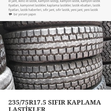
el jant
,
ikinci el lastik
,
kamyon lastiği
,
kamyon lastik
,
kamyon lastik
fiyatları
,
kamyonet lastikler
,
kaplama lastikler
,
lastik ebatları
,
lastik
fiyatları
,
lastik haberleri
,
sıfır jant
,
sıfır lastik
,
yeni jant
,
yeni lastik
235-75R17.5 YARIM OTOBÜS ÇIKMA LASTİK için
bir yorum yapın
235/75R17.5 SIFIR KAPLAMA
LASTİKLER