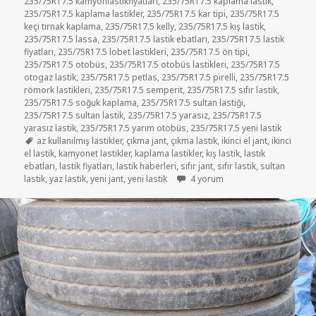
235/75R17.5 kamyonlastikfiyatlari
,
235/75R17.5 kaplama lastik
,
235/75R17.5 kaplama lastikler
,
235/75R17.5 kar tipi
,
235/75R17.5
keçi tırnak kaplama
,
235/75R17.5 kelly
,
235/75R17.5 kış lastik
,
235/75R17.5 lassa
,
235/75R17.5 lastik ebatları
,
235/75R17.5 lastik
fiyatları
,
235/75R17.5 lobet lastikleri
,
235/75R17.5 ön tipi
,
235/75R17.5 otobüs
,
235/75R17.5 otobüs lastikleri
,
235/75R17.5
otogaz lastik
,
235/75R17.5 petlas
,
235/75R17.5 pirelli
,
235/75R17.5
römork lastikleri
,
235/75R17.5 semperit
,
235/75R17.5 sıfır lastik
,
235/75R17.5 soğuk kaplama
,
235/75R17.5 sultan lastiği
,
235/75R17.5 sultan lastik
,
235/75R17.5 yarasız
,
235/75R17.5
yarasız lastik
,
235/75R17.5 yarım otobüs
,
235/75R17.5 yeni lastik
Etiketler
az kullanılmış lastikler
,
çıkma jant
,
çıkma lastik
,
ikinci el jant
,
ikinci
el lastik
,
kamyonet lastikler
,
kaplama lastikler
,
kış lastik
,
lastik
ebatları
,
lastik fiyatları
,
lastik haberleri
,
sıfır jant
,
sıfır lastik
,
sultan
225 75R17.5 İKİNCİ EL YARASIZ 
lastik
,
yaz lastik
,
yeni jant
,
yeni lastik
4 yorum