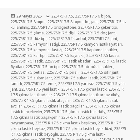
Yayın
Kategoriler
29 Mayıs 2025
225/75R17.5
,
225/75R17.5 6 bijon
,
tarihi
225/75R17.5 8 bijon
,
225/75R17.5 8 bijon doç jant
,
225/75R17.5 az
kullanılmış
,
225/75R17.5 bridgestone
,
225/75R17.5 çeker tipi
,
225/75R17.5 çıkma
,
225/75R17.5 dişli
,
225/75R17.5 doç jantı
,
225/75R17.5 düz tipi
,
225/75R17.5 İstanbul
,
225/75R17.5 jant
,
225/75R17.5 kamyon lastiği
,
225/75R17.5 kamyon lastik fiyatları
,
225/75R17.5 kamyonet lastiği
,
225/75R17.5 kaplama lastikler
,
225/75R17.5 kar tipi
,
225/75R17.5 kaynaklı
,
225/75R17.5 lassa
,
225/75R17.5 lastik
,
225/75R17.5 lastik ebatları
,
225/75R17.5 lastik
fiyatları
,
225/75R17.5 ön tipi
,
225/75R17.5 otobüs lastikleri
,
225/75R17.5 petlas
,
225/75R17.5 pirelli
,
225/75R17.5 sıfır jant
,
225/75R17.5 sultan jant
,
225/75R17.5 sultan lastik
,
225/75R17.5
tamirli
,
225/75R17.5 temiz
,
225/75R17.5 yarasız
,
225/75R17.5 yeni
jant
,
225/75R17.5 yeni lastik
,
235/75 R 17.5 çıkma lastik
,
235/75 R
17.5 çıkma lastik adalar
,
235/75 R 17.5 çıkma lastik arnavutköy
,
235/75 R 17.5 çıkma lastik ataşehir
,
235/75 R 17.5 çıkma lastik
avcılar
,
235/75 R 17.5 çıkma lastik bağcılar
,
235/75 R 17.5 çıkma
lastik bahçelievler
,
235/75 R 17.5 çıkma lastik bakırköy
,
235/75 R
17.5 çıkma lastik başakşehir
,
235/75 R 17.5 çıkma lastik
bayrampaşa
,
235/75 R 17.5 çıkma lastik beşiktaş
,
235/75 R 17.5
çıkma lastik beykoz
,
235/75 R 17.5 çıkma lastik beylikdüzü
,
235/75
R 17.5 çıkma lastik beyoğlu
,
235/75 R 17.5 çıkma lastik
büyükçekmece
,
235/75 R 17.5 çıkma lastik catalca
,
235/75 R 17.5