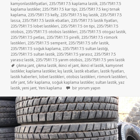
kamyonlastikfiyatlari
,
235/75R17.5 kaplama lastik
,
235/75R17.5
kaplama lastikler
,
235/75R17.5 kar tipi
,
235/75R17.5 keçi tırnak
kaplama
,
235/75R17.5 kelly
,
235/75R17.5 kış lastik
,
235/75R17.5
lassa
,
235/75R17.5 lastik ebatları
,
235/75R17.5 lastik fiyatları
,
235/75R17.5 lobet lastikleri
,
235/75R17.5 ön tipi
,
235/75R17.5
otobüs
,
235/75R17.5 otobüs lastikleri
,
235/75R17.5 otogaz lastik
,
235/75R17.5 petlas
,
235/75R17.5 pirelli
,
235/75R17.5 römork
lastikleri
,
235/75R17.5 semperit
,
235/75R17.5 sıfır lastik
,
235/75R17.5 soğuk kaplama
,
235/75R17.5 sultan lastiği
,
235/75R17.5 sultan lastik
,
235/75R17.5 yarasız
,
235/75R17.5
yarasız lastik
,
235/75R17.5 yarım otobüs
,
235/75R17.5 yeni lastik
Etiketler
çıkma jant
,
çıkma lastik
,
ikinci el jant
,
ikinci el lastik
,
kamyonet
lastikler
,
kaplama lastikler
,
kış lastik
,
lastik ebatları
,
lastik fiyatları
,
lastik haberleri
,
lobet lastikleri
,
otobüs lastikleri
,
römork lastikleri
,
sıfır jant
,
Sıfır kaplama
,
soğuk kaplama lastikler
,
sultan lastik
,
yaz
235/75R17.5 SIFIR KAPLAMA LASTİKLER 
lastik
,
yeni jant
,
Yeni kaplama
bir yorum yapın