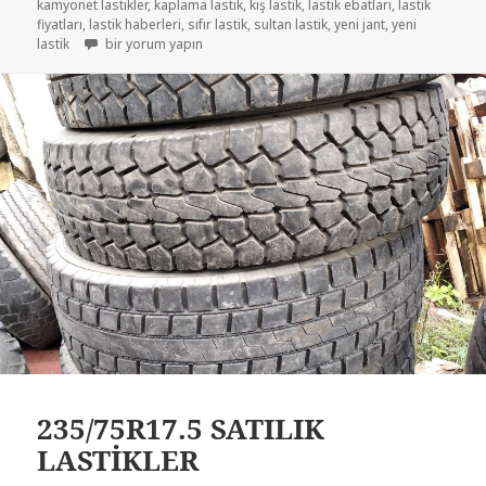
kamyonet lastikler
,
kaplama lastik
,
kış lastik
,
lastik ebatları
,
lastik
fiyatları
,
lastik haberleri
,
sıfır lastik
,
sultan lastik
,
yeni jant
,
yeni
235 75 R17.5 LOBET RÖMORK KAMYONET LASTİKLER için
lastik
bir yorum yapın
235/75R17.5 SATILIK
LASTİKLER