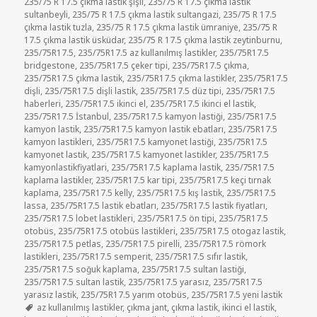
235/75 R 17.5 çıkma lastik şişli
,
235/75 R 17.5 çıkma lastik
sultanbeyli
,
235/75 R 17.5 çıkma lastik sultangazi
,
235/75 R 17.5
çıkma lastik tuzla
,
235/75 R 17.5 çıkma lastik ümraniye
,
235/75 R
17.5 çıkma lastik üsküdar
,
235/75 R 17.5 çıkma lastik zeytinburnu
,
235/75R17.5
,
235/75R17.5 az kullanılmış lastikler
,
235/75R17.5
bridgestone
,
235/75R17.5 çeker tipi
,
235/75R17.5 çıkma
,
235/75R17.5 çıkma lastik
,
235/75R17.5 çıkma lastikler
,
235/75R17.5
dişli
,
235/75R17.5 dişli lastik
,
235/75R17.5 düz tipi
,
235/75R17.5
haberleri
,
235/75R17.5 ikinci el
,
235/75R17.5 ikinci el lastik
,
235/75R17.5 İstanbul
,
235/75R17.5 kamyon lastiği
,
235/75R17.5
kamyon lastik
,
235/75R17.5 kamyon lastik ebatları
,
235/75R17.5
kamyon lastikleri
,
235/75R17.5 kamyonet lastiği
,
235/75R17.5
kamyonet lastik
,
235/75R17.5 kamyonet lastikler
,
235/75R17.5
kamyonlastikfiyatlari
,
235/75R17.5 kaplama lastik
,
235/75R17.5
kaplama lastikler
,
235/75R17.5 kar tipi
,
235/75R17.5 keçi tırnak
kaplama
,
235/75R17.5 kelly
,
235/75R17.5 kış lastik
,
235/75R17.5
lassa
,
235/75R17.5 lastik ebatları
,
235/75R17.5 lastik fiyatları
,
235/75R17.5 lobet lastikleri
,
235/75R17.5 ön tipi
,
235/75R17.5
otobüs
,
235/75R17.5 otobüs lastikleri
,
235/75R17.5 otogaz lastik
,
235/75R17.5 petlas
,
235/75R17.5 pirelli
,
235/75R17.5 römork
lastikleri
,
235/75R17.5 semperit
,
235/75R17.5 sıfır lastik
,
235/75R17.5 soğuk kaplama
,
235/75R17.5 sultan lastiği
,
235/75R17.5 sultan lastik
,
235/75R17.5 yarasız
,
235/75R17.5
yarasız lastik
,
235/75R17.5 yarım otobüs
,
235/75R17.5 yeni lastik
Etiketler
az kullanılmış lastikler
,
çıkma jant
,
çıkma lastik
,
ikinci el lastik
,