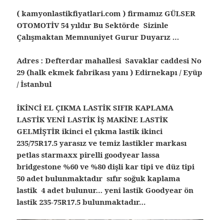
( kamyonlastikfiyatlari.com ) firmamız GÜLSER
OTOMOTİV 54 yıldır Bu Sektörde Sizinle
Çalışmaktan Memnuniyet Gurur Duyarız …
Adres : Defterdar mahallesi Savaklar caddesi No
29 (halk ekmek fabrikası yanı ) Edirnekapı / Eyüp
/ İstanbul
İKİNCİ EL ÇIKMA LASTİK SIFIR KAPLAMA
LASTİK YENİ LASTİK İŞ MAKİNE LASTİK
GELMİŞTİR ikinci el çıkma lastik ikinci
235/75R17.5 yarasız ve temiz lastikler markası
petlas starmaxx pirelli goodyear lassa
bridgestone %60 ve %80 dişli kar tipi ve düz tipi
50 adet bulunmaktadır sıfır soğuk kaplama
lastik 4 adet bulunur… yeni lastik Goodyear ön
lastik 235-75R17.5 bulunmaktadır…