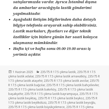
satışlarımızda vardır. Ayrıca İstanbul dışına
da ambarlar aracılığıyla lastik gönderimi
yapılmaktadır.
Aşağıdaki iletişim bilgilerinden daha detaylı
bilgiye telefonla arayarak sahip olabilirsiniz.
Lastik markaları, fiyatları ve diğer teknik
özellikler için bizlere günün her saati kolayca
ulaşmanız mümkündür.
Hafta içi ve hafta sonu 09.00-19.00 arası iş
yerimiz açıktır.
Yayın
Kategoriler
1 Haziran 2025
235/75 R 17.5 çıkma lastik
,
235/75 R 17.5
tarihi
çıkma lastik adalar
,
235/75 R 17.5 çıkma lastik arnavutköy
,
235/75 R
17.5 çıkma lastik ataşehir
,
235/75 R 17.5 çıkma lastik avcılar
,
235/75
R 17.5 çıkma lastik bağcılar
,
235/75 R 17.5 çıkma lastik bahçelievler
,
235/75 R 17.5 çıkma lastik bakırköy
,
235/75 R 17.5 çıkma lastik
başakşehir
,
235/75 R 17.5 çıkma lastik bayrampaşa
,
235/75 R 17.5
çıkma lastik beşiktaş
,
235/75 R 17.5 çıkma lastik beykoz
,
235/75 R
17.5 çıkma lastik beylikdüzü
,
235/75 R 17.5 çıkma lastik beyoğlu
,
235/75 R 17.5 çıkma lastik büyükçekmece
,
235/75 R 17.5 çıkma