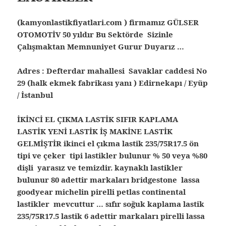
(kamyonlastikfiyatlari.com ) firmamız GÜLSER
OTOMOTİV 50 yıldır Bu Sektörde Sizinle
Çalışmaktan Memnuniyet Gurur Duyarız …
Adres : Defterdar mahallesi Savaklar caddesi No
29 (halk ekmek fabrikası yanı ) Edirnekapı / Eyüp
/ İstanbul
İKİNCİ EL ÇIKMA LASTİK SIFIR KAPLAMA
LASTİK YENİ LASTİK İŞ MAKİNE LASTİK
GELMİŞTİR ikinci el çıkma lastik 235/75R17.5 ön
tipi ve çeker tipi lastikler bulunur % 50 veya %80
dişli yarasız ve temizdir. kaynaklı lastikler
bulunur 80 adettir markaları bridgestone lassa
goodyear michelin pirelli petlas continental
lastikler mevcuttur … sıfır soğuk kaplama lastik
235/75R17.5 lastik 6 adettir markaları pirelli lassa