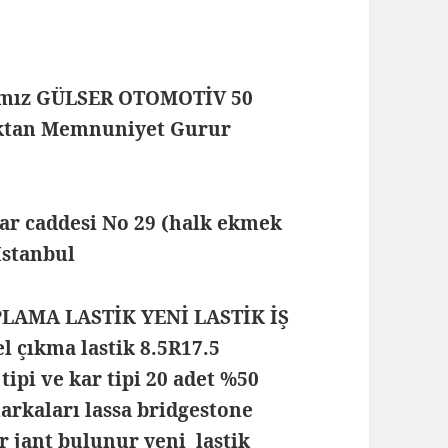
mamız GÜLSER OTOMOTİV 50
maktan Memnuniyet Gurur
lar caddesi No 29 (halk ekmek
 İstanbul
PLAMA LASTİK YENİ LASTİK İŞ
 çıkma lastik 8.5R17.5
tipi ve kar tipi 20 adet %50
markaları lassa bridgestone
r jant bulunur yeni lastik