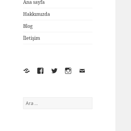
Ana sayfa
Hakkımızda
Blog
İletişim
Yelp
Facebook
Twitter
Instagram
E-
posta
Arama: