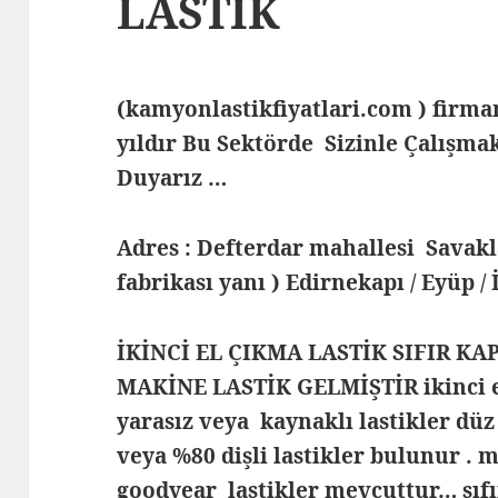
LASTİK
(kamyonlastikfiyatlari.com ) fir
yıldır Bu Sektörde Sizinle Çalış
Duyarız …
Adres : Defterdar mahallesi Savak
fabrikası yanı ) Edirnekapı / Eyüp /
İKİNCİ EL ÇIKMA LASTİK SIFIR KA
MAKİNE LASTİK GELMİŞTİR ikinci el
yarasız veya kaynaklı lastikler düz 
veya %80 dişli lastikler bulunur . 
goodyear lastikler mevcuttur… sıfı