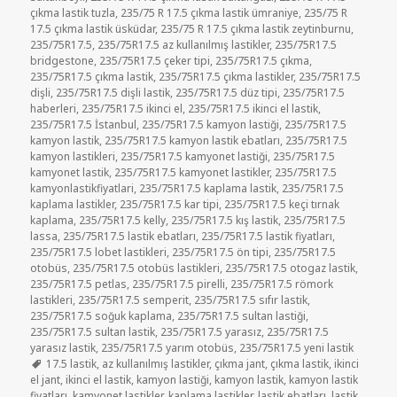
çıkma lastik tuzla
,
235/75 R 17.5 çıkma lastik ümraniye
,
235/75 R
17.5 çıkma lastik üsküdar
,
235/75 R 17.5 çıkma lastik zeytinburnu
,
235/75R17.5
,
235/75R17.5 az kullanılmış lastikler
,
235/75R17.5
bridgestone
,
235/75R17.5 çeker tipi
,
235/75R17.5 çıkma
,
235/75R17.5 çıkma lastik
,
235/75R17.5 çıkma lastikler
,
235/75R17.5
dişli
,
235/75R17.5 dişli lastik
,
235/75R17.5 düz tipi
,
235/75R17.5
haberleri
,
235/75R17.5 ikinci el
,
235/75R17.5 ikinci el lastik
,
235/75R17.5 İstanbul
,
235/75R17.5 kamyon lastiği
,
235/75R17.5
kamyon lastik
,
235/75R17.5 kamyon lastik ebatları
,
235/75R17.5
kamyon lastikleri
,
235/75R17.5 kamyonet lastiği
,
235/75R17.5
kamyonet lastik
,
235/75R17.5 kamyonet lastikler
,
235/75R17.5
kamyonlastikfiyatlari
,
235/75R17.5 kaplama lastik
,
235/75R17.5
kaplama lastikler
,
235/75R17.5 kar tipi
,
235/75R17.5 keçi tırnak
kaplama
,
235/75R17.5 kelly
,
235/75R17.5 kış lastik
,
235/75R17.5
lassa
,
235/75R17.5 lastik ebatları
,
235/75R17.5 lastik fiyatları
,
235/75R17.5 lobet lastikleri
,
235/75R17.5 ön tipi
,
235/75R17.5
otobüs
,
235/75R17.5 otobüs lastikleri
,
235/75R17.5 otogaz lastik
,
235/75R17.5 petlas
,
235/75R17.5 pirelli
,
235/75R17.5 römork
lastikleri
,
235/75R17.5 semperit
,
235/75R17.5 sıfır lastik
,
235/75R17.5 soğuk kaplama
,
235/75R17.5 sultan lastiği
,
235/75R17.5 sultan lastik
,
235/75R17.5 yarasız
,
235/75R17.5
yarasız lastik
,
235/75R17.5 yarım otobüs
,
235/75R17.5 yeni lastik
Etiketler
17.5 lastik
,
az kullanılmış lastikler
,
çıkma jant
,
çıkma lastik
,
ikinci
el jant
,
ikinci el lastik
,
kamyon lastiği
,
kamyon lastik
,
kamyon lastik
fiyatları
,
kamyonet lastikler
,
kaplama lastikler
,
lastik ebatları
,
lastik