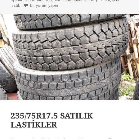
235 75 R17.5 LOBET RÖMORK KAMYONET LASTİKLER için
lastik
bir yorum yapın
235/75R17.5 SATILIK
LASTİKLER