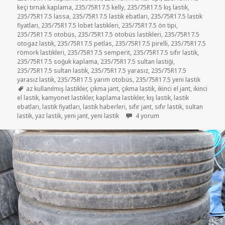
keçi tırnak kaplama
,
235/75R17.5 kelly
,
235/75R17.5 kış lastik
,
235/75R17.5 lassa
,
235/75R17.5 lastik ebatları
,
235/75R17.5 lastik
fiyatları
,
235/75R17.5 lobet lastikleri
,
235/75R17.5 ön tipi
,
235/75R17.5 otobüs
,
235/75R17.5 otobüs lastikleri
,
235/75R17.5
otogaz lastik
,
235/75R17.5 petlas
,
235/75R17.5 pirelli
,
235/75R17.5
römork lastikleri
,
235/75R17.5 semperit
,
235/75R17.5 sıfır lastik
,
235/75R17.5 soğuk kaplama
,
235/75R17.5 sultan lastiği
,
235/75R17.5 sultan lastik
,
235/75R17.5 yarasız
,
235/75R17.5
yarasız lastik
,
235/75R17.5 yarım otobüs
,
235/75R17.5 yeni lastik
Etiketler
az kullanılmış lastikler
,
çıkma jant
,
çıkma lastik
,
ikinci el jant
,
ikinci
el lastik
,
kamyonet lastikler
,
kaplama lastikler
,
kış lastik
,
lastik
ebatları
,
lastik fiyatları
,
lastik haberleri
,
sıfır jant
,
sıfır lastik
,
sultan
225 75R17.5 İKİNCİ EL YARASIZ 
lastik
,
yaz lastik
,
yeni jant
,
yeni lastik
4 yorum