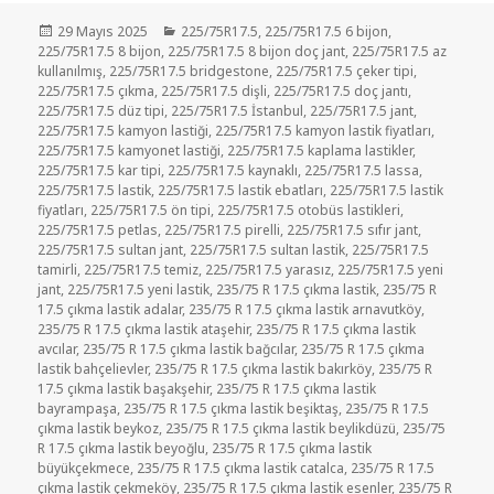
Yayın
Kategoriler
29 Mayıs 2025
225/75R17.5
,
225/75R17.5 6 bijon
,
tarihi
225/75R17.5 8 bijon
,
225/75R17.5 8 bijon doç jant
,
225/75R17.5 az
kullanılmış
,
225/75R17.5 bridgestone
,
225/75R17.5 çeker tipi
,
225/75R17.5 çıkma
,
225/75R17.5 dişli
,
225/75R17.5 doç jantı
,
225/75R17.5 düz tipi
,
225/75R17.5 İstanbul
,
225/75R17.5 jant
,
225/75R17.5 kamyon lastiği
,
225/75R17.5 kamyon lastik fiyatları
,
225/75R17.5 kamyonet lastiği
,
225/75R17.5 kaplama lastikler
,
225/75R17.5 kar tipi
,
225/75R17.5 kaynaklı
,
225/75R17.5 lassa
,
225/75R17.5 lastik
,
225/75R17.5 lastik ebatları
,
225/75R17.5 lastik
fiyatları
,
225/75R17.5 ön tipi
,
225/75R17.5 otobüs lastikleri
,
225/75R17.5 petlas
,
225/75R17.5 pirelli
,
225/75R17.5 sıfır jant
,
225/75R17.5 sultan jant
,
225/75R17.5 sultan lastik
,
225/75R17.5
tamirli
,
225/75R17.5 temiz
,
225/75R17.5 yarasız
,
225/75R17.5 yeni
jant
,
225/75R17.5 yeni lastik
,
235/75 R 17.5 çıkma lastik
,
235/75 R
17.5 çıkma lastik adalar
,
235/75 R 17.5 çıkma lastik arnavutköy
,
235/75 R 17.5 çıkma lastik ataşehir
,
235/75 R 17.5 çıkma lastik
avcılar
,
235/75 R 17.5 çıkma lastik bağcılar
,
235/75 R 17.5 çıkma
lastik bahçelievler
,
235/75 R 17.5 çıkma lastik bakırköy
,
235/75 R
17.5 çıkma lastik başakşehir
,
235/75 R 17.5 çıkma lastik
bayrampaşa
,
235/75 R 17.5 çıkma lastik beşiktaş
,
235/75 R 17.5
çıkma lastik beykoz
,
235/75 R 17.5 çıkma lastik beylikdüzü
,
235/75
R 17.5 çıkma lastik beyoğlu
,
235/75 R 17.5 çıkma lastik
büyükçekmece
,
235/75 R 17.5 çıkma lastik catalca
,
235/75 R 17.5
çıkma lastik çekmeköy
,
235/75 R 17.5 çıkma lastik esenler
,
235/75 R