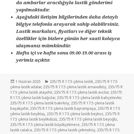
da ambarlar aracılığıyla lastik gönderimi
yapılmaktadır.
Aşağıdaki iletişim bilgilerinden daha detaylı
bilgiye telefonla arayarak sahip olabilirsiniz.
Lastik markaları, fiyatları ve diğer teknik
özellikler için bizlere günün her saati kolayca
ulaşmanız mümkündür.
Hafta içi ve hafta sonu 09.00-19.00 arası iş
yerimiz açıktır.
Yayın
Kategoriler
1 Haziran 2025
235/75 R 17.5 çıkma lastik
,
235/75 R 17.5
tarihi
çıkma lastik adalar
,
235/75 R 17.5 çıkma lastik arnavutköy
,
235/75 R
17.5 çıkma lastik ataşehir
,
235/75 R 17.5 çıkma lastik avcılar
,
235/75
R 17.5 çıkma lastik bağcılar
,
235/75 R 17.5 çıkma lastik bahçelievler
,
235/75 R 17.5 çıkma lastik bakırköy
,
235/75 R 17.5 çıkma lastik
başakşehir
,
235/75 R 17.5 çıkma lastik bayrampaşa
,
235/75 R 17.5
çıkma lastik beşiktaş
,
235/75 R 17.5 çıkma lastik beykoz
,
235/75 R
17.5 çıkma lastik beylikdüzü
,
235/75 R 17.5 çıkma lastik beyoğlu
,
235/75 R 17.5 çıkma lastik büyükçekmece
,
235/75 R 17.5 çıkma
lastik catalca
,
235/75 R 17.5 çıkma lastik çekmeköy
,
235/75 R 17.5