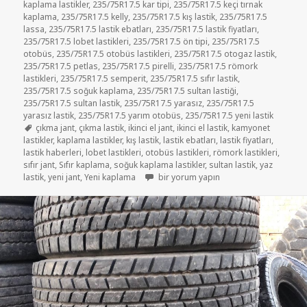
kaplama lastikler
,
235/75R17.5 kar tipi
,
235/75R17.5 keçi tırnak
kaplama
,
235/75R17.5 kelly
,
235/75R17.5 kış lastik
,
235/75R17.5
lassa
,
235/75R17.5 lastik ebatları
,
235/75R17.5 lastik fiyatları
,
235/75R17.5 lobet lastikleri
,
235/75R17.5 ön tipi
,
235/75R17.5
otobüs
,
235/75R17.5 otobüs lastikleri
,
235/75R17.5 otogaz lastik
,
235/75R17.5 petlas
,
235/75R17.5 pirelli
,
235/75R17.5 römork
lastikleri
,
235/75R17.5 semperit
,
235/75R17.5 sıfır lastik
,
235/75R17.5 soğuk kaplama
,
235/75R17.5 sultan lastiği
,
235/75R17.5 sultan lastik
,
235/75R17.5 yarasız
,
235/75R17.5
yarasız lastik
,
235/75R17.5 yarım otobüs
,
235/75R17.5 yeni lastik
Etiketler
çıkma jant
,
çıkma lastik
,
ikinci el jant
,
ikinci el lastik
,
kamyonet
lastikler
,
kaplama lastikler
,
kış lastik
,
lastik ebatları
,
lastik fiyatları
,
lastik haberleri
,
lobet lastikleri
,
otobüs lastikleri
,
römork lastikleri
,
sıfır jant
,
Sıfır kaplama
,
soğuk kaplama lastikler
,
sultan lastik
,
yaz
235/75R17.5 SIFIR KAPLAMA LASTİKLER 
lastik
,
yeni jant
,
Yeni kaplama
bir yorum yapın