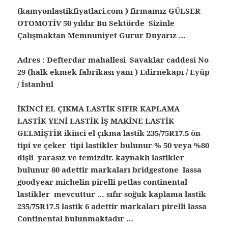
(kamyonlastikfiyatlari.com ) firmamız GÜLSER
OTOMOTİV 50 yıldır Bu Sektörde Sizinle
Çalışmaktan Memnuniyet Gurur Duyarız …
Adres : Defterdar mahallesi Savaklar caddesi No
29 (halk ekmek fabrikası yanı ) Edirnekapı / Eyüp
/ İstanbul
İKİNCİ EL ÇIKMA LASTİK SIFIR KAPLAMA
LASTİK YENİ LASTİK İŞ MAKİNE LASTİK
GELMİŞTİR ikinci el çıkma lastik 235/75R17.5 ön
tipi ve çeker tipi lastikler bulunur % 50 veya %80
dişli yarasız ve temizdir. kaynaklı lastikler
bulunur 80 adettir markaları bridgestone lassa
goodyear michelin pirelli petlas continental
lastikler mevcuttur … sıfır soğuk kaplama lastik
235/75R17.5 lastik 6 adettir markaları pirelli lassa
Continental bulunmaktadır …