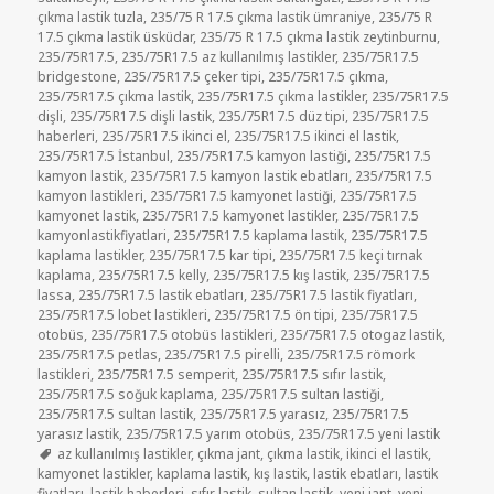
çıkma lastik tuzla
,
235/75 R 17.5 çıkma lastik ümraniye
,
235/75 R
17.5 çıkma lastik üsküdar
,
235/75 R 17.5 çıkma lastik zeytinburnu
,
235/75R17.5
,
235/75R17.5 az kullanılmış lastikler
,
235/75R17.5
bridgestone
,
235/75R17.5 çeker tipi
,
235/75R17.5 çıkma
,
235/75R17.5 çıkma lastik
,
235/75R17.5 çıkma lastikler
,
235/75R17.5
dişli
,
235/75R17.5 dişli lastik
,
235/75R17.5 düz tipi
,
235/75R17.5
haberleri
,
235/75R17.5 ikinci el
,
235/75R17.5 ikinci el lastik
,
235/75R17.5 İstanbul
,
235/75R17.5 kamyon lastiği
,
235/75R17.5
kamyon lastik
,
235/75R17.5 kamyon lastik ebatları
,
235/75R17.5
kamyon lastikleri
,
235/75R17.5 kamyonet lastiği
,
235/75R17.5
kamyonet lastik
,
235/75R17.5 kamyonet lastikler
,
235/75R17.5
kamyonlastikfiyatlari
,
235/75R17.5 kaplama lastik
,
235/75R17.5
kaplama lastikler
,
235/75R17.5 kar tipi
,
235/75R17.5 keçi tırnak
kaplama
,
235/75R17.5 kelly
,
235/75R17.5 kış lastik
,
235/75R17.5
lassa
,
235/75R17.5 lastik ebatları
,
235/75R17.5 lastik fiyatları
,
235/75R17.5 lobet lastikleri
,
235/75R17.5 ön tipi
,
235/75R17.5
otobüs
,
235/75R17.5 otobüs lastikleri
,
235/75R17.5 otogaz lastik
,
235/75R17.5 petlas
,
235/75R17.5 pirelli
,
235/75R17.5 römork
lastikleri
,
235/75R17.5 semperit
,
235/75R17.5 sıfır lastik
,
235/75R17.5 soğuk kaplama
,
235/75R17.5 sultan lastiği
,
235/75R17.5 sultan lastik
,
235/75R17.5 yarasız
,
235/75R17.5
yarasız lastik
,
235/75R17.5 yarım otobüs
,
235/75R17.5 yeni lastik
Etiketler
az kullanılmış lastikler
,
çıkma jant
,
çıkma lastik
,
ikinci el lastik
,
kamyonet lastikler
,
kaplama lastik
,
kış lastik
,
lastik ebatları
,
lastik
fiyatları
,
lastik haberleri
,
sıfır lastik
,
sultan lastik
,
yeni jant
,
yeni