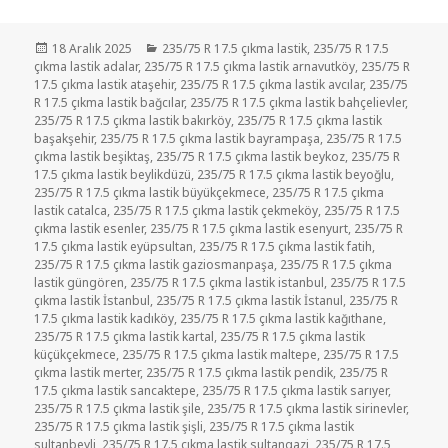
Yayın
Kategoriler
18 Aralık 2025
235/75 R 17.5 çıkma lastik
,
235/75 R 17.5
tarihi
çıkma lastik adalar
,
235/75 R 17.5 çıkma lastik arnavutköy
,
235/75 R
17.5 çıkma lastik ataşehir
,
235/75 R 17.5 çıkma lastik avcılar
,
235/75
R 17.5 çıkma lastik bağcılar
,
235/75 R 17.5 çıkma lastik bahçelievler
,
235/75 R 17.5 çıkma lastik bakırköy
,
235/75 R 17.5 çıkma lastik
başakşehir
,
235/75 R 17.5 çıkma lastik bayrampaşa
,
235/75 R 17.5
çıkma lastik beşiktaş
,
235/75 R 17.5 çıkma lastik beykoz
,
235/75 R
17.5 çıkma lastik beylikdüzü
,
235/75 R 17.5 çıkma lastik beyoğlu
,
235/75 R 17.5 çıkma lastik büyükçekmece
,
235/75 R 17.5 çıkma
lastik catalca
,
235/75 R 17.5 çıkma lastik çekmeköy
,
235/75 R 17.5
çıkma lastik esenler
,
235/75 R 17.5 çıkma lastik esenyurt
,
235/75 R
17.5 çıkma lastik eyüpsultan
,
235/75 R 17.5 çıkma lastik fatih
,
235/75 R 17.5 çıkma lastik gaziosmanpaşa
,
235/75 R 17.5 çıkma
lastik güngören
,
235/75 R 17.5 çıkma lastik istanbul
,
235/75 R 17.5
çıkma lastik İstanbul
,
235/75 R 17.5 çıkma lastik İstanul
,
235/75 R
17.5 çıkma lastik kadıköy
,
235/75 R 17.5 çıkma lastik kağıthane
,
235/75 R 17.5 çıkma lastik kartal
,
235/75 R 17.5 çıkma lastik
küçükçekmece
,
235/75 R 17.5 çıkma lastik maltepe
,
235/75 R 17.5
çıkma lastik merter
,
235/75 R 17.5 çıkma lastik pendik
,
235/75 R
17.5 çıkma lastik sancaktepe
,
235/75 R 17.5 çıkma lastik sarıyer
,
235/75 R 17.5 çıkma lastik şile
,
235/75 R 17.5 çıkma lastik sirinevler
,
235/75 R 17.5 çıkma lastik şişli
,
235/75 R 17.5 çıkma lastik
sultanbeyli
,
235/75 R 17.5 çıkma lastik sultangazi
,
235/75 R 17.5