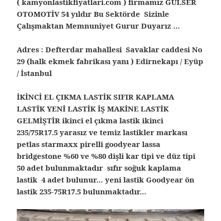
( kamyonlastikfiyatlari.com ) firmamız GÜLSER
OTOMOTİV 54 yıldır Bu Sektörde Sizinle
Çalışmaktan Memnuniyet Gurur Duyarız …
Adres : Defterdar mahallesi Savaklar caddesi No
29 (halk ekmek fabrikası yanı ) Edirnekapı / Eyüp
/ İstanbul
İKİNCİ EL ÇIKMA LASTİK SIFIR KAPLAMA
LASTİK YENİ LASTİK İŞ MAKİNE LASTİK
GELMİŞTİR ikinci el çıkma lastik ikinci
235/75R17.5 yarasız ve temiz lastikler markası
petlas starmaxx pirelli goodyear lassa
bridgestone %60 ve %80 dişli kar tipi ve düz tipi
50 adet bulunmaktadır sıfır soğuk kaplama
lastik 4 adet bulunur… yeni lastik Goodyear ön
lastik 235-75R17.5 bulunmaktadır…