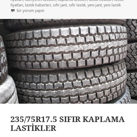
fiyatları
,
lastik haberleri
,
sıfır jant
,
sıfır lastik
,
yeni jant
,
yeni lastik
235-75R17.5 YARIM OTOBÜS ÇIKMA LASTİK için
bir yorum yapın
235/75R17.5 SIFIR KAPLAMA
LASTİKLER