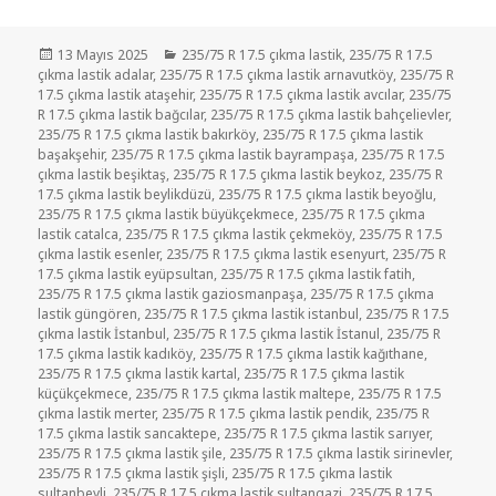
Yayın
Kategoriler
13 Mayıs 2025
235/75 R 17.5 çıkma lastik
,
235/75 R 17.5
tarihi
çıkma lastik adalar
,
235/75 R 17.5 çıkma lastik arnavutköy
,
235/75 R
17.5 çıkma lastik ataşehir
,
235/75 R 17.5 çıkma lastik avcılar
,
235/75
R 17.5 çıkma lastik bağcılar
,
235/75 R 17.5 çıkma lastik bahçelievler
,
235/75 R 17.5 çıkma lastik bakırköy
,
235/75 R 17.5 çıkma lastik
başakşehir
,
235/75 R 17.5 çıkma lastik bayrampaşa
,
235/75 R 17.5
çıkma lastik beşiktaş
,
235/75 R 17.5 çıkma lastik beykoz
,
235/75 R
17.5 çıkma lastik beylikdüzü
,
235/75 R 17.5 çıkma lastik beyoğlu
,
235/75 R 17.5 çıkma lastik büyükçekmece
,
235/75 R 17.5 çıkma
lastik catalca
,
235/75 R 17.5 çıkma lastik çekmeköy
,
235/75 R 17.5
çıkma lastik esenler
,
235/75 R 17.5 çıkma lastik esenyurt
,
235/75 R
17.5 çıkma lastik eyüpsultan
,
235/75 R 17.5 çıkma lastik fatih
,
235/75 R 17.5 çıkma lastik gaziosmanpaşa
,
235/75 R 17.5 çıkma
lastik güngören
,
235/75 R 17.5 çıkma lastik istanbul
,
235/75 R 17.5
çıkma lastik İstanbul
,
235/75 R 17.5 çıkma lastik İstanul
,
235/75 R
17.5 çıkma lastik kadıköy
,
235/75 R 17.5 çıkma lastik kağıthane
,
235/75 R 17.5 çıkma lastik kartal
,
235/75 R 17.5 çıkma lastik
küçükçekmece
,
235/75 R 17.5 çıkma lastik maltepe
,
235/75 R 17.5
çıkma lastik merter
,
235/75 R 17.5 çıkma lastik pendik
,
235/75 R
17.5 çıkma lastik sancaktepe
,
235/75 R 17.5 çıkma lastik sarıyer
,
235/75 R 17.5 çıkma lastik şile
,
235/75 R 17.5 çıkma lastik sirinevler
,
235/75 R 17.5 çıkma lastik şişli
,
235/75 R 17.5 çıkma lastik
sultanbeyli
,
235/75 R 17.5 çıkma lastik sultangazi
,
235/75 R 17.5