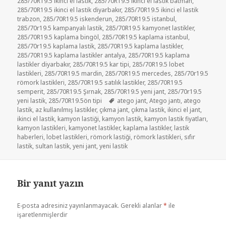
285/70R19.5 ikinci el lastik
,
285/70R19.5 ikinci el lastik batman
,
285/70R19.5 ikinci el lastik diyarbakır
,
285/70R19.5 ikinci el lastik
trabzon
,
285/70R19.5 iskenderun
,
285/70R19.5 istanbul
,
285/70r19.5 kampanyalı lastik
,
285/70R19.5 kamyonet lastikler
,
285/70R19.5 kaplama bingöl
,
285/70R19.5 kaplama istanbul
,
285/70r19.5 kaplama lastik
,
285/70R19.5 kaplama lastikler
,
285/70R19.5 kaplama lastikler antalya
,
285/70R19.5 kaplama
lastikler diyarbakır
,
285/70R19.5 kar tipi
,
285/70R19.5 lobet
lastikleri
,
285/70R19.5 mardin
,
285/70R19.5 mercedes
,
285/70r19.5
römork lastikleri
,
285/70R19.5 satılık lastikler
,
285/70R19.5
semperit
,
285/70R19.5 Şırnak
,
285/70R19.5 yeni jant
,
285/70r19.5
Etiketler
yeni lastik
,
285/70R19.5ön tipi
atego jant
,
Atego jantı
,
atego
lastik
,
az kullanılmış lastikler
,
çıkma jant
,
çıkma lastik
,
ikinci el jant
,
ikinci el lastik
,
kamyon lastiği
,
kamyon lastik
,
kamyon lastik fiyatları
,
kamyon lastikleri
,
kamyonet lastikler
,
kaplama lastikler
,
lastik
haberleri
,
lobet lastikleri
,
römork lastiği
,
römork lastikleri
,
sıfır
lastik
,
sultan lastik
,
yeni jant
,
yeni lastik
Bir yanıt yazın
E-posta adresiniz yayınlanmayacak.
Gerekli alanlar
*
ile
işaretlenmişlerdir