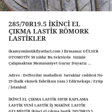
285/70R19.5 İKİNCİ EL
ÇIKMA LASTİK RÖMORK
LASTİKLER
(kamyonlastikfiyatlari.com ) firmamız GÜLSER
OTOMOTİV 50 yıldır Bu Sektörde Sizinle
Çalışmaktan Memnuniyet Gurur Duyarız …
Adres : Defterdar mahallesi Savaklar caddesi No
29 (halk ekmek fabrikası yanı ) Edirnekapı / Eyüp
/ İstanbul
İKİNCİ EL ÇIKMA LASTİK SIFIR KAPLAMA
LASTİK YENİ LASTİK İŞ MAKİNE LASTİK
GELMİŞTİR ikinci el çıkma lastik 285/70R19.5