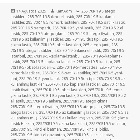
Yayın
Yazar
Kategoriler
14 Ağustos 2025
KamAdm
285 70R 19.5 atego
tarihi
lastikleri
,
285 70R 19.5 ikinci el lastik
,
285 70R 19.5 kaplama
lastikler
,
285 70R 19.5 römork lastikleri
,
285 70R 19.5 satılık lastik
,
285 70R 19.5 semperit
,
285 70R 19.5 yeni lastik
,
285 70r19 5 2.el
lastik
,
285 70r19 5 atego çıkma
,
285 70r19 5 atego fiyatları
,
285
70r19 5 az kullanılmış lastikler
,
285 70r19 5 düz tipi
,
285 70R19.5
çıkma lastik
,
285 70R19.5 lobet lastikleri
,
285 atego jantı
,
285-
70r19-5-atego-lastikleri
,
285-70r19-5-ikinci-el-lastik
,
285-70r19-5-
istanbul
,
285-70r19-5-kaplama-istanbul
,
285-70r19-5-kaplama-
lastik
,
285-70r19-5-kaplama-lastikler
,
285-70r19-5-kar-tipi
,
285-
70r19-5-lobet-lastikleri-2
,
285-70r19-5-mercedes
,
285-70r19-5-
romork-lastikleri
,
285-70r19-5-satilik-lastikler
,
285-70r19-5-yeni-
jant
,
285-70r19-5-yeni-lastik
,
285-70r19-5on-tipi
,
285/70 R 19.5 az
kullanılmış lastikler
,
285/70 R 19.5 kaplama lastikler
,
285/70 R 19.5
lastik fiyatları
,
285/70 R 19.5 lobet lastikleri
,
285/70 R 19.5 temiz
çıkma lastik
,
285/70 R 19.5 yeni lastik
,
285/70R19.5
,
285/70R19.5 2
el lastik
,
285/70R19.5 ankara
,
285/70R19.5 atego çıkma
,
285/70R19.5 atego fiyatları
,
285/70R19.5 atego jantı
,
285/70r19.5
atego lastikleri
,
285/70R19.5 az kullanılmış lastikler
,
285/70R19.5 az
kullanılmış muş
,
285/70R19.5 az kullanılmış van
,
285/70R19.5 çıkma
lastik Hakkari
,
285/70R19.5 çıkma lastik siirt
,
285/70R19.5 düz tipi
,
285/70R19.5 ikinci el batman
,
285/70R19.5 ikinci el bitlis
,
285/70R19.5 ikinci el gaziantep
,
285/70R19.5 ikinci el hatay
,