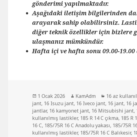
gönderimi yapılmaktadır.
Aşağıdaki iletişim bilgilerinden da
arayarak sahip olabilirsiniz. Lasti
diğer teknik özellikler için bizlere
ulaşmanız mümkündür.
Hafta içi ve hafta sonu 09.00-19.00 
Yayın
Yazar
Kategoriler
1 Ocak 2026
KamAdm
16 az kullanı
tarihi
jant
,
16 Isuzu jant
,
16 Iveco jant
,
16 jant
,
16 j
jantlar
,
16 kamyonet jant
,
16 Mitsubishi jant
,
kullanılmış lastikler
,
185 R 14 C çıkma
,
185 R 
16 C
,
185/75R 16 C Anadolu yakası
,
185/75R 16
kullanılmış lastikler
,
185/75R 16 C Balıkesir
,
1