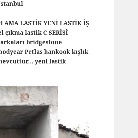
 İstanbul
PLAMA LASTİK YENİ LASTİK İŞ
 çıkma lastik C SERİSİ
markaları bridgestone
goodyear Petlas hankook kışlık
 mevcuttur… yeni lastik