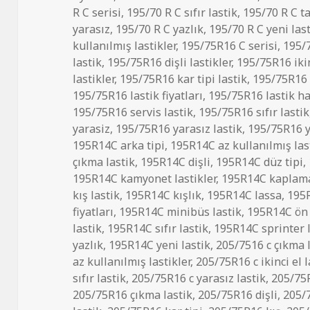
R C serisi
,
195/70 R C sıfır lastik
,
195/70 R C t
yarasız
,
195/70 R C yazlık
,
195/70 R C yeni las
kullanılmış lastikler
,
195/75R16 C serisi
,
195/7
lastik
,
195/75R16 dişli lastikler
,
195/75R16 ikin
lastikler
,
195/75R16 kar tipi lastik
,
195/75R16 
195/75R16 lastik fiyatları
,
195/75R16 lastik ha
195/75R16 servis lastik
,
195/75R16 sıfır lastik
yarasiz
,
195/75R16 yarasız lastik
,
195/75R16 y
195R14C arka tipi
,
195R14C az kullanılmış las
çıkma lastik
,
195R14C dişli
,
195R14C düz tipi
,
195R14C kamyonet lastikler
,
195R14C kaplama 
kış lastik
,
195R14C kışlık
,
195R14C lassa
,
195R
fiyatları
,
195R14C minibüs lastik
,
195R14C ön 
lastik
,
195R14C sıfır lastik
,
195R14C sprinter l
yazlık
,
195R14C yeni lastik
,
205/7516 c çıkma 
az kullanılmış lastikler
,
205/75R16 c ikinci el l
sıfır lastik
,
205/75R16 c yarasız lastik
,
205/75R
205/75R16 çıkma lastik
,
205/75R16 dişli
,
205/