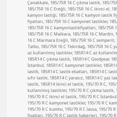
Çanakkale
,
185/75R 16 C çıkma lastik
,
185/75R
185/75R 16 C Ereğli
,
185/75R 16 C ikinci el
,
18
kamyon lastiği
,
185/75R 16 C kamyon lastik fi
fiyatları
,
185/75R 16 C kamyonet lastikler
,
185
185/75R 16 C kamyonlastikfiyatları
,
185/75R 1
185/75R 16 C Malkara
,
185/75R 16 C Mardin
,
16 C Marmara Ereğli
,
185/75R 16 C semperit
,
Tatko
,
185/75R 16 C Tekirdağ
,
185/75R 16 C ya
az kullanılmış lastikler
,
185R14 C az kullanılmı
185R14 C çıkma lastik
,
185R14 C Goodyear
,
185
İstanbul
,
185R14 C kamyonet lastikler
,
185R14
lastik
,
185R14 C lastik ebatları
,
185R14 C lasti
sıfır lastik
,
185R14 C yarasız
,
185R14 C yaz las
lastik
,
185R14 ikinci el lastik
,
195/70 R C
,
195/
kullanılmış lastikler
,
195/70 R C çıkma lastik
,
195/70 R C ikinci el lastik
,
195/70 R C İstanbul
195/70 R C kamyonet lastikler
,
195/70 R C kam
195/70 R C kumho
,
195/70 R C lassa
,
195/70 R 
fiyatları
,
195/70 R C lastik haberleri
,
195/70 R