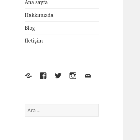
Ana sayfa
Hakkımızda
Blog
İletişim
Yelp
Facebook
Twitter
Instagram
E-
posta
Arama: