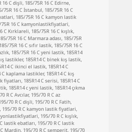
 16 C dişli
,
185/75R 16 C Edirne
,
5/75R 16 C İstanbul
,
185/75R 16 C
yatlari
,
185/75R 16 C kamyon lastik
/75R 16 C kamyonlastikfiyatlari
,
6 C Kırklareli
,
185/75R 16 C kışlık
,
185/75R 16 C Marmara adası
,
185/75R
185/75R 16 C sıfır lastik
,
185/75R 16 C
zlık
,
185/75R 16 C yeni lastik
,
185R14
ş lastikler
,
185R14 C binek kış lastik
,
R14 C ikinci el lastik
,
185R14 C
 C kaplama lastikler
,
185R14 C kış
k fiyatları
,
185R14 C serisi
,
185R14 C
tik
,
185R14 c yeni lastik
,
185R14 çıkma
70 R C Avcılar
,
195/70 R C az
195/70 R C dişli
,
195/70 R C Fatih
,
,
195/70 R C kamyon lastik fiyatlari
,
yonlastikfiyatlari
,
195/70 R C kışlık
,
C lastik ebatları
,
195/70 R C lastik
 C Mardin
,
195/70 R C semperit
,
195/70