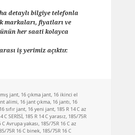
ha detaylı bilgiye telefonla
k markaları, fiyatları ve
 günün her saati kolayca
arası iş yerimiz açıktır.
lmış jant
,
16 çıkma jant
,
16 ikinci el
ant alimi
,
16 jant çıkma
,
16 jantı
,
16
16 sıfır jant
,
16 yeni jant
,
185 R 14 C az
14 C SERİSİ
,
185 R 14 C yarasız
,
185/75R
 C Avrupa yakası
,
185/75R 16 C az
85/75R 16 C binek
,
185/75R 16 C