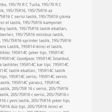
atko
,
195/70 R C Tuzla
,
195/70 R C
tik
,
195/75R16
,
195/75R16 az
5R16 C serisi lastik
,
195/75R16 çıkma
ci el lastik
,
195/75R16 kamyonet
kış lastik
,
195/75R16 lastik ebatları
,
berleri
,
195/75R16 minibüs lastik
,
,
195/75R16 sprinter lastik
,
195/75R16
eni Lastik
,
195R14 ikinci el lastik
,
tikler
,
195R14C çeker tipi
,
195R14C
195R14C Goodyear
,
195R14C İstanbul
,
lastikler
,
195R14C kar tipi
,
195R14C
14C lastik ebatları
,
195R14C lastik
tipi
,
195R14C serisi
,
195R14C servis
astik
,
195R14C yarasız
,
195R14C
lastik
,
205/75R 16 c serisi
,
205/75R16
astik
,
205/75R16 c serisi
,
205/75R16 c
16 c yeni lastik
,
205/75R16 çeker tipi
,
75R16 düz tipi
,
205/75R16 ikinci el