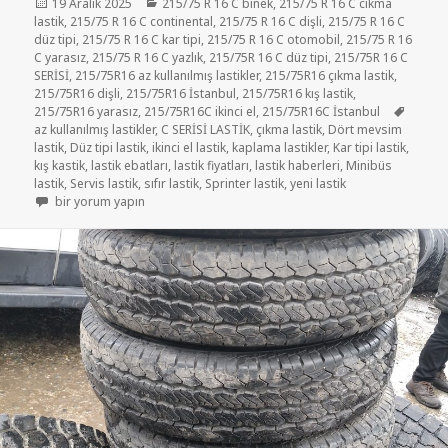
Yayın
Kategoriler
19 Aralık 2025
215/75 R 16 C binek
,
215/75 R 16 C cıkma
tarihi
lastik
,
215/75 R 16 C continental
,
215/75 R 16 C dişli
,
215/75 R 16 C
düz tipi
,
215/75 R 16 C kar tipi
,
215/75 R 16 C otomobil
,
215/75 R 16
C yarasız
,
215/75 R 16 C yazlık
,
215/75R 16 C düz tipi
,
215/75R 16 C
SERİSİ
,
215/75R16 az kullanılmış lastikler
,
215/75R16 çıkma lastik
,
215/75R16 dişli
,
215/75R16 İstanbul
,
215/75R16 kış lastik
,
Etiketl
215/75R16 yarasız
,
215/75R16C ikinci el
,
215/75R16C İstanbul
az kullanılmış lastikler
,
C SERİSİ LASTİK
,
çıkma lastik
,
Dört mevsim
lastik
,
Düz tipi lastik
,
ikinci el lastik
,
kaplama lastikler
,
Kar tipi lastik
,
kış kastik
,
lastik ebatları
,
lastik fiyatları
,
lastik haberleri
,
Minibüs
lastik
,
Servis lastik
,
sıfır lastik
,
Sprinter lastik
,
yeni lastik
215/75R16 KAMYONET VE MİNİBÜS LASTİK için
bir yorum yapın