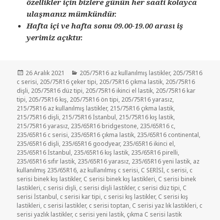
özellikler için bizlere günün her saati kolayca
ulaşmanız mümkündür.
Hafta içi ve hafta sonu 09.00-19.00 arası iş
yerimiz açıktır.
Yayın
Kategoriler
26 Aralık 2021
205/75R16 az kullanılmış lastikler
,
205/75R16
tarihi
c serisi
,
205/75R16 çeker tipi
,
205/75R16 çıkma lastik
,
205/75R16
dişli
,
205/75R16 düz tipi
,
205/75R16 ikinci el lastik
,
205/75R16 kar
tipi
,
205/75R16 kış
,
205/75R16 ön tipi
,
205/75R16 yarasız
,
215/75R16 az kullanılmış lastikler
,
215/75R16 çıkma lastik
,
215/75R16 dişli
,
215/75R16 İstanbul
,
215/75R16 kış lastik
,
215/75R16 yarasız
,
235/65R16 bridgestone
,
235/65R16 c
,
235/65R16 c serisi
,
235/65R16 çıkma lastik
,
235/65R16 continental
,
235/65R16 dişli
,
235/65R16 goodyear
,
235/65R16 ikinci el
,
235/65R16 İstanbul
,
235/65R16 kış lastik
,
235/65R16 pirelli
,
235/65R16 sıfır lastik
,
235/65R16 yarasız
,
235/65R16 yeni lastik
,
az
kullanılmış 235/65R16
,
az kullanılmış c serisi
,
C SERİSİ
,
c serisi
,
c
serisi binek kış lastikler
,
C serisi binek kış lastikleri
,
C serisi binek
lastikleri
,
c serisi dişli
,
c serisi dişli lastikler
,
c serisi düz tipi
,
C
serisi İstanbul
,
c serisi kar tipi
,
c serisi kış lastikler
,
C serisi kış
lastikleri
,
c serisi lastikler
,
c serisi toptan
,
C serisi yaz lık lastikleri
,
c
serisi yazlık lastikler
,
c serisi yeni lastik
,
çıkma C serisi lastik