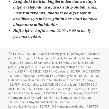
Aşağıdaki iletişim bilgilerinden daha detaylı
bilgiye telefonla arayarak sahip olabilirsiniz.
Lastik markaları, fiyatları ve diğer teknik
özellikler için bizlere günün her saati kolayca
ulaşmanız mümkündür.
Hafta içi ve hafta sonu 09.00-19.00 arası iş
yerimiz açıktır.
Yayın
Kategoriler
1 Ocak 2026
16 az kullanılmış jant
,
16 çıkma jant
,
16 ikinci el
tarihi
jant
,
16 Isuzu jant
,
16 Iveco jant
,
16 jant
,
16 jant alimi
,
16 jant çıkma
,
16 jantı
,
16 jantlar
,
16 kamyonet jant
,
16 Mitsubishi jant
,
16 sıfır
jant
,
16 yeni jant
,
185 R 14 C az kullanılmış lastikler
,
185 R 14 C
çıkma
,
185 R 14 C SERİSİ
,
185 R 14 C yarasız
,
185/75R 16 C
,
185/75R
16 C Anadolu yakası
,
185/75R 16 C Avrupa yakası
,
185/75R 16 C az
kullanılmış lastikler
,
185/75R 16 C Balıkesir
,
185/75R 16 C binek
,
185/75R 16 C Çanakkale
,
185/75R 16 C çıkma lastik
,
185/75R 16 C
dişli
,
185/75R 16 C Edirne
,
185/75R 16 C Ereğli
,
185/75R 16 C ikinci
el
,
185/75R 16 C İstanbul
,
185/75R 16 C kamyon lastiği
,
185/75R 16
C kamyon lastik fiyatlari
,
185/75R 16 C kamyon lastik fiyatları
,
185/75R 16 C kamyonet lastikler
,
185/75R 16 C
kamyonlastikfiyatlari
,
185/75R 16 C kamyonlastikfiyatları
,
185/75R