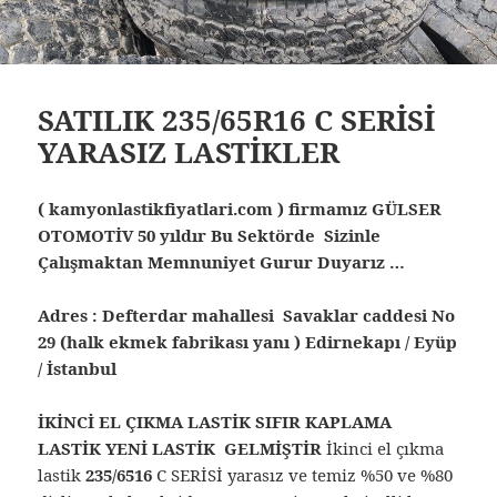
SATILIK 235/65R16 C SERİSİ
YARASIZ LASTİKLER
( kamyonlastikfiyatlari.com ) firmamız GÜLSER
OTOMOTİV 50 yıldır Bu Sektörde Sizinle
Çalışmaktan Memnuniyet Gurur Duyarız …
Adres : Defterdar mahallesi Savaklar caddesi No
29 (halk ekmek fabrikası yanı ) Edirnekapı / Eyüp
/ İstanbul
İKİNCİ EL ÇIKMA LASTİK SIFIR KAPLAMA
LASTİK YENİ LASTİK GELMİŞTİR
İkinci el çıkma
lastik
235/6516
C SERİSİ yarasız ve temiz %50 ve %80