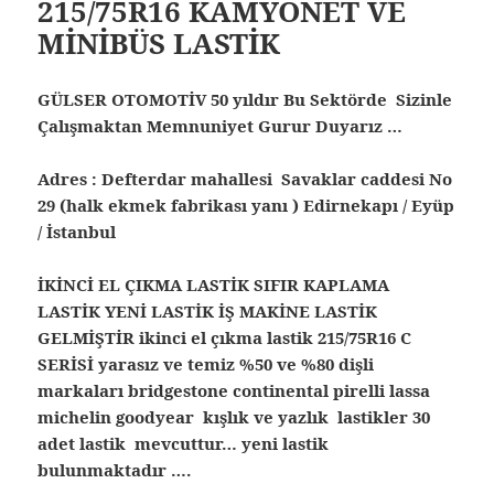
215/75R16 KAMYONET VE
MİNİBÜS LASTİK
GÜLSER OTOMOTİV 50 yıldır Bu Sektörde Sizinle
Çalışmaktan Memnuniyet Gurur Duyarız …
Adres : Defterdar mahallesi Savaklar caddesi No
29 (halk ekmek fabrikası yanı ) Edirnekapı / Eyüp
/ İstanbul
İKİNCİ EL ÇIKMA LASTİK SIFIR KAPLAMA
LASTİK YENİ LASTİK İŞ MAKİNE LASTİK
GELMİŞTİR ikinci el çıkma lastik
215/75R16 C
SERİSİ yarasız ve temiz %50 ve %80 dişli
markaları bridgestone continental pirelli lassa
michelin goodyear kışlık ve yazlık lastikler 30
adet lastik mevcuttur… yeni lastik
bulunmaktadır ….