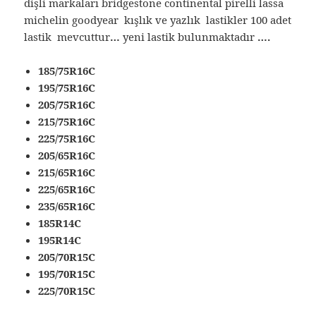
dişli markaları bridgestone continental pirelli lassa
michelin goodyear kışlık ve yazlık lastikler 100 adet
lastik mevcuttur
…
yeni lastik bulunmaktadır
….
185/75R16C
195/75R16C
205/75R16C
215/75R16C
225/75R16C
205/65R16C
215/65R16C
225/65R16C
235/65R16C
185R14C
195R14C
205/70R15C
195/70R15C
225/70R15C