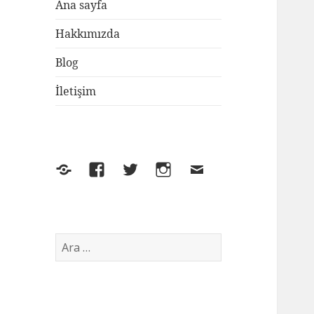
Ana sayfa
Hakkımızda
Blog
İletişim
Yelp
Facebook
Twitter
Instagram
E-
posta
Arama: