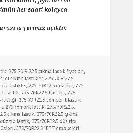
k markaları, fiyatları ve
 günün her saati kolayca
arası iş yerimiz açıktır.
tik
,
275 70 R 22.5 çıkma lastik fiyatları
,
ci el çıkma lastikler
,
275 70 R 22.5
nda lastikler
,
275 70R22.5 düz tipi
,
275
tlı lastik
,
275 70R22.5 kar tipi
,
275
 lastiği
,
275 70R22.5 semperit lastik
,
ik
,
275 römork lastik
,
275/70R22.5
,
.5 çıkma lastik
,
275/70R22.5 çıkma
düz tip lastik
,
275/70R22.5 düz tipi
büsleri
,
275/70R22.5 İETT otobüsleri
,