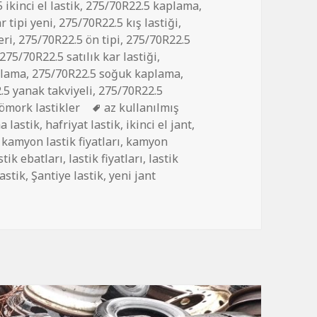
ikinci el lastik
,
275/70R22.5 kaplama
,
r tipi yeni
,
275/70R22.5 kış lastiği
,
eri
,
275/70R22.5 ön tipi
,
275/70R22.5
275/70R22.5 satılık kar lastiği
,
plama
,
275/70R22.5 soğuk kaplama
,
.5 yanak takviyeli
,
275/70R22.5
Etiketler
ömork lastikler
az kullanılmış
a lastik
,
hafriyat lastik
,
ikinci el jant
,
,
kamyon lastik fiyatları
,
kamyon
stik ebatları
,
lastik fiyatları
,
lastik
astik
,
Şantiye lastik
,
yeni jant
RÖMORK LASTİKLER için