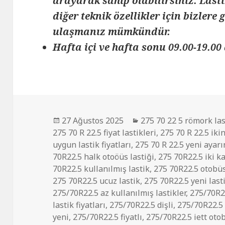
arayarak sahip olabilirsiniz. Lasti
diğer teknik özellikler için bizlere
ulaşmanız mümkündür.
Hafta içi ve hafta sonu 09.00-19.00 
Yayın
Kategoriler
27 Ağustos 2025
275 70 22 5 römork las
tarihi
275 70 R 22.5 fiyat lastikleri
,
275 70 R 22.5 ikin
uygun lastik fiyatları
,
275 70 R 22.5 yeni ayarı
70R22.5 halk otoöüs lastiği
,
275 70R22.5 iki ka
70R22.5 kullanılmış lastik
,
275 70R22.5 otobüs
275 70R22.5 ucuz lastik
,
275 70R22.5 yeni last
275/70R22.5 az kullanılmış lastikler
,
275/70R22
lastik fiyatları
,
275/70R22.5 dişli
,
275/70R22.5 
yeni
,
275/70R22.5 fiyatlı
,
275/70R22.5 iett oto