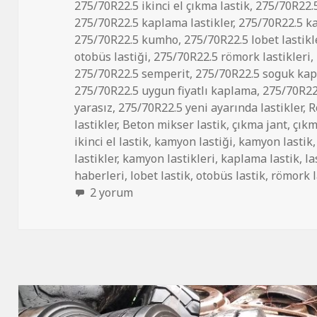
275/70R22.5 ikinci el çıkma lastik
,
275/70R22.5 
275/70R22.5 kaplama lastikler
,
275/70R22.5 ka
275/70R22.5 kumho
,
275/70R22.5 lobet lastikl
otobüs lastiği
,
275/70R22.5 römork lastikleri
,
275/70R22.5 semperit
,
275/70R22.5 soguk ka
275/70R22.5 uygun fiyatlı kaplama
,
275/70R22
yarasız
,
275/70R22.5 yeni ayarında lastikler
,
R
lastikler
,
Beton mikser lastik
,
çıkma jant
,
çıkm
ikinci el lastik
,
kamyon lastiği
,
kamyon lastik
lastikler
,
kamyon lastikleri
,
kaplama lastik
,
la
haberleri
,
lobet lastik
,
otobüs lastik
,
römork l
275/70R22.5 İKİNCİ EL ÇIKMA OTOBÜS VE 
2 yorum