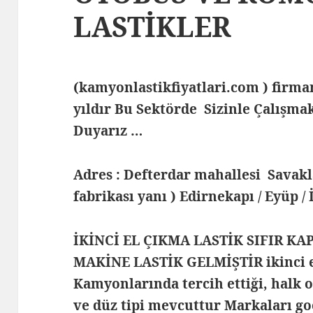
LASTİKLER
(kamyonlastikfiyatlari.com ) fir
yıldır Bu Sektörde Sizinle Çalış
Duyarız …
Adres : Defterdar mahallesi Savak
fabrikası yanı ) Edirnekapı / Eyüp /
İKİNCİ EL ÇIKMA LASTİK SIFIR KA
MAKİNE LASTİK GELMİŞTİR ikinci 
Kamyonlarında tercih ettiği, halk o
ve düz tipi mevcuttur Markaları goo