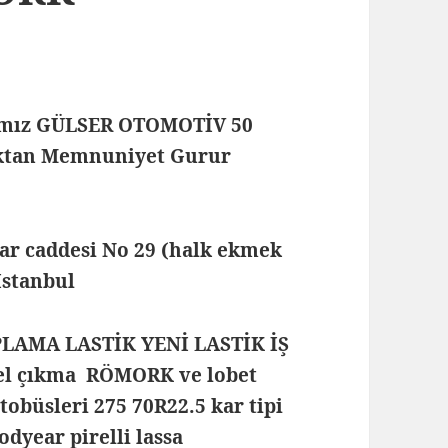
mamız GÜLSER OTOMOTİV 50
maktan Memnuniyet Gurur
lar caddesi No 29 (halk ekmek
 İstanbul
PLAMA LASTİK YENİ LASTİK İŞ
el çıkma RÖMORK ve lobet
tobüsleri 275 70R22.5 kar tipi
dyear pirelli lassa