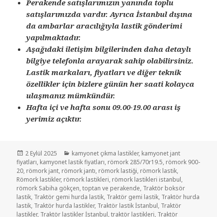
Perakende satışlarımızın yanında toplu
satışlarımızda vardır. Ayrıca İstanbul dışına
da ambarlar aracılığıyla lastik gönderimi
yapılmaktadır.
Aşağıdaki iletişim bilgilerinden daha detaylı
bilgiye telefonla arayarak sahip olabilirsiniz.
Lastik markaları, fiyatları ve diğer teknik
özellikler için bizlere günün her saati kolayca
ulaşmanız mümkündür.
Hafta içi ve hafta sonu 09.00-19.00 arası iş
yerimiz açıktır.
Yayın
Kategoriler
2 Eylül 2025
kamyonet çıkma lastikler
,
kamyonet jant
tarihi
fiyatları
,
kamyonet lastik fiyatları
,
römork 285/70r19.5
,
römork 900-
20
,
römork jant
,
römork jantı
,
römork lastiği
,
römork lastik
,
Römork lastikler
,
römork lastikleri
,
römork lastikleri istanbul
,
römork Sabiha gökçen
,
toptan ve perakende
,
Traktör boksör
lastik
,
Traktör gemi hurda lastik
,
Traktör gemi lastik
,
Traktör hurda
lastik
,
Traktör hurda lastikler
,
Traktör lastik İstanbul
,
Traktör
lastikler
,
Traktör lastikler İstanbul
,
traktör lastikleri
,
Traktör