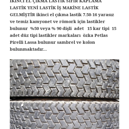
İKİNCİ EL ÇIKMA LASTİK SIFIR KAPLAMA
LASTİK YENİ LASTİK İŞ MAKİNE LASTİK
GELMİŞTİR ikinci el çıkma lastik
7.50-16 yarasız
ve temiz kamyonet ve römork için lastikler
bulunur %50 veya % 90 dişli adet 15 kar tipi 15
adet düz tipi lastikler markaları özka Petlas
Pirelli Lassa bulunur sambrel ve kolon
bulunmaktadır…