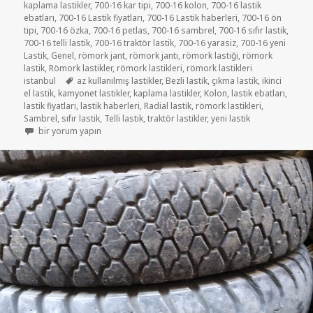
kaplama lastikler
,
700-16 kar tipi
,
700-16 kolon
,
700-16 lastik
ebatları
,
700-16 Lastik fiyatları
,
700-16 Lastik haberleri
,
700-16 ön
tipi
,
700-16 özka
,
700-16 petlas
,
700-16 sambrel
,
700-16 sıfır lastik
,
700-16 telli lastik
,
700-16 traktör lastik
,
700-16 yarasiz
,
700-16 yeni
Lastik
,
Genel
,
römork jant
,
römork jantı
,
römork lastiği
,
römork
lastik
,
Römork lastikler
,
römork lastikleri
,
römork lastikleri
Etiketler
istanbul
az kullanılmış lastikler
,
Bezli lastik
,
çıkma lastik
,
ikinci
el lastik
,
kamyonet lastikler
,
kaplama lastikler
,
Kolon
,
lastik ebatları
,
lastik fiyatları
,
lastik haberleri
,
Radial lastik
,
römork lastikleri
,
Sambrel
,
sıfır lastik
,
Telli lastik
,
traktör lastikler
,
yeni lastik
RÖMORK LASTİKLERİ 7.50R16 KAMYONET LASTİKLER için
bir yorum yapın