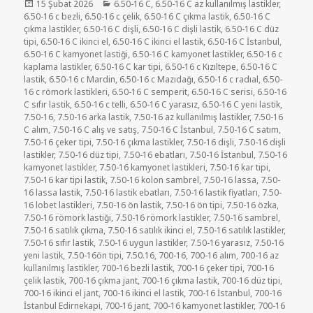
Yayın
Kategoriler
15 Şubat 2026
6.50-16 C
,
6.50-16 C az kullanılmış lastikler
,
tarihi
6.50-16 c bezli
,
6.50-16 c çelik
,
6.50-16 C çıkma lastik
,
6.50-16 C
çıkma lastikler
,
6.50-16 C dişli
,
6.50-16 C dişli lastik
,
6.50-16 C düz
tipi
,
6.50-16 C ikinci el
,
6.50-16 C ikinci el lastik
,
6.50-16 C İstanbul
,
6.50-16 C kamyonet lastiği
,
6.50-16 C kamyonet lastikler
,
6.50-16 c
kaplama lastikler
,
6.50-16 C kar tipi
,
6.50-16 c Kızıltepe
,
6.50-16 C
lastik
,
6.50-16 c Mardin
,
6.50-16 c Mazıdağı
,
6.50-16 c radıal
,
6.50-
16 c römork lastikleri
,
6.50-16 C semperit
,
6.50-16 C serisi
,
6.50-16
C sıfır lastik
,
6.50-16 c telli
,
6.50-16 C yarasız
,
6.50-16 C yeni lastik
,
7.50-16
,
7.50-16 arka lastik
,
7.50-16 az kullanılmış lastikler
,
7.50-16
C alım
,
7.50-16 C alış ve satış
,
7.50-16 C İstanbul
,
7.50-16 C satım
,
7.50-16 çeker tipi
,
7.50-16 çıkma lastikler
,
7.50-16 dişli
,
7.50-16 dişli
lastikler
,
7.50-16 düz tipi
,
7.50-16 ebatları
,
7.50-16 İstanbul
,
7.50-16
kamyonet lastikler
,
7.50-16 kamyonet lastikleri
,
7.50-16 kar tipi
,
7.50-16 kar tipi lastik
,
7.50-16 kolon sambrel
,
7.50-16 lassa
,
7.50-
16 lassa lastik
,
7.50-16 lastik ebatları
,
7.50-16 lastik fiyatları
,
7.50-
16 lobet lastikleri
,
7.50-16 ön lastik
,
7.50-16 ön tipi
,
7.50-16 özka
,
7.50-16 römork lastiği
,
7.50-16 römork lastikler
,
7.50-16 sambrel
,
7.50-16 satılık çıkma
,
7.50-16 satılık ikinci el
,
7.50-16 satılık lastikler
,
7.50-16 sıfır lastik
,
7.50-16 uygun lastikler
,
7.50-16 yarasız
,
7.50-16
yeni lastik
,
7.50-16ön tipi
,
7.50.16
,
700-16
,
700-16 alım
,
700-16 az
kullanılmış lastikler
,
700-16 bezli lastik
,
700-16 çeker tipi
,
700-16
çelik lastik
,
700-16 çıkma jant
,
700-16 çıkma lastik
,
700-16 düz tipi
,
700-16 ikinci el jant
,
700-16 ikinci el lastik
,
700-16 İstanbul
,
700-16
İstanbul Edirnekapi
,
700-16 jant
,
700-16 kamyonet lastikler
,
700-16