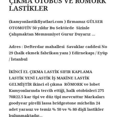
ÇIKMA OTOBÜS VE RÖMORK
LASTİKLER
(kamyonlastikfiyatlari.com ) firmamız GÜLSER
OTOMOTİV 50 yıldır Bu Sektörde Sizinle
Çalışmaktan Memnuniyet Gurur Duyarız …
Adres : Defterdar mahallesi Savaklar caddesi No
29 (halk ekmek fabrikası yanı ) Edirnekapı / Eyüp
/ İstanbul
İKİNCİ EL ÇIKMA LASTİK SIFIR KAPLAMA
LASTİK YENİ LASTİK İŞ MAKİNE LASTİK
GELMİŞTİR ikinci el çıkma RÖMORK ve lobet
Kamyonlarında tercih ettiği, halk otobüsleri 275
70R22.5 kar tipi ve düz tipi mevcuttur Markaları
goodyear pirelli lassa bridgestone michelin 24
adet yarasız ve temiz % 50 ve % 80 dişli lastikler
bulunmaktadır…