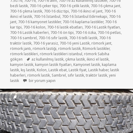
7.50.16
,
700-16
,
700-16 alım
,
700-16 az kullanılmış lastikler
,
700-16
bezli lastik
,
700-16 çeker tipi
,
700-16 çelik lastik
,
700-16 çıkma jant
,
700-16 çıkma lastik
,
700-16 düz tipi
,
700-16 ikinci el jant
,
700-16
ikinci el lastik
,
700-16 İstanbul
,
700-16 İstanbul Edirnekapi
,
700-16
jant
,
700-16 kamyonet lastikler
,
700-16 kaplama lastikler
,
700-16
kar tipi
,
700-16 kolon
,
700-16 lastik ebatları
,
700-16 Lastik fiyatları
,
700-16 Lastik haberleri
,
700-16 ön tipi
,
700-16 özka
,
700-16 petlas
,
700-16 sambrel
,
700-16 sıfır lastik
,
700-16 telli lastik
,
700-16
traktör lastik
,
700-16 yarasiz
,
700-16 yeni Lastik
,
römork jant
,
römork jantı
,
römork lastiği
,
römork lastik
,
Römork lastikler
,
römork lastikleri
,
römork lastikleri istanbul
,
römork Sabiha
Etiketler
gökçen
az kullanılmış lastik
,
çıkma lastik
,
ikinci el lastik
,
kamyon lastik
,
kamyon lastik fiyatları
,
Kamyonet lastik
,
kaplama
lastik
,
kış lastik
,
Kolon
,
Lastik ebat
,
Lastik fiyat
,
Lastik haber
,
lastik
haberleri
,
römork lastik
,
Sambrel
,
sıfır lastik
,
traktör lastik
,
yeni
7.50-16 RÖMORK VE KAMYONET LASTİKLERİ için
lastik
bir yorum yapın