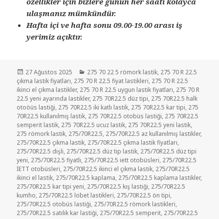
özellikler için bizlere günün her saati kolayca
ulaşmanız mümkündür.
Hafta içi ve hafta sonu 09.00-19.00 arası iş
yerimiz açıktır.
Yayın
Kategoriler
27 Ağustos 2025
275 70 22 5 römork lastik
,
275 70 R 22.5
tarihi
çıkma lastik fiyatları
,
275 70 R 22.5 fiyat lastikleri
,
275 70 R 22.5
ikinci el çıkma lastikler
,
275 70 R 22.5 uygun lastik fiyatları
,
275 70 R
22.5 yeni ayarında lastikler
,
275 70R22.5 düz tipi
,
275 70R22.5 halk
otoöüs lastiği
,
275 70R22.5 iki katlı lastik
,
275 70R22.5 kar tipi
,
275
70R22.5 kullanılmış lastik
,
275 70R22.5 otobüs lastiği
,
275 70R22.5
semperit lastik
,
275 70R22.5 ucuz lastik
,
275 70R22.5 yeni lastik
,
275 römork lastik
,
275/70R22.5
,
275/70R22.5 az kullanılmış lastikler
,
275/70R22.5 çıkma lastik
,
275/70R22.5 çıkma lastik fiyatları
,
275/70R22.5 dişli
,
275/70R22.5 düz tip lastik
,
275/70R22.5 düz tipi
yeni
,
275/70R22.5 fiyatlı
,
275/70R22.5 iett otobüsleri
,
275/70R22.5
İETT otobüsleri
,
275/70R22.5 ikinci el çıkma lastik
,
275/70R22.5
ikinci el lastik
,
275/70R22.5 kaplama
,
275/70R22.5 kaplama lastikler
,
275/70R22.5 kar tipi yeni
,
275/70R22.5 kış lastiği
,
275/70R22.5
kumho
,
275/70R22.5 lobet lastikleri
,
275/70R22.5 ön tipi
,
275/70R22.5 otobüs lastiği
,
275/70R22.5 römork lastikleri
,
275/70R22.5 satılık kar lastiği
,
275/70R22.5 semperit
,
275/70R22.5