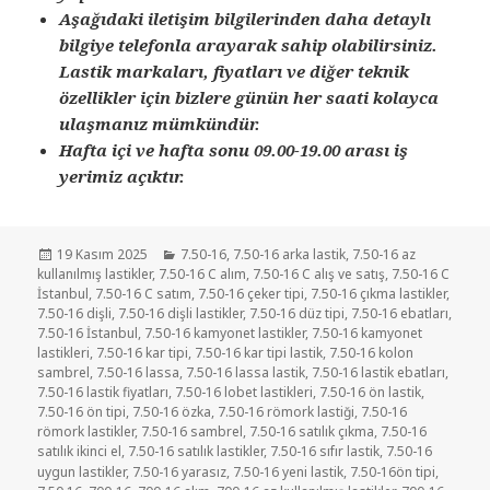
Aşağıdaki iletişim bilgilerinden daha detaylı
bilgiye telefonla arayarak sahip olabilirsiniz.
Lastik markaları, fiyatları ve diğer teknik
özellikler için bizlere günün her saati kolayca
ulaşmanız mümkündür.
Hafta içi ve hafta sonu 09.00-19.00 arası iş
yerimiz açıktır.
Yayın
Kategoriler
19 Kasım 2025
7.50-16
,
7.50-16 arka lastik
,
7.50-16 az
tarihi
kullanılmış lastikler
,
7.50-16 C alım
,
7.50-16 C alış ve satış
,
7.50-16 C
İstanbul
,
7.50-16 C satım
,
7.50-16 çeker tipi
,
7.50-16 çıkma lastikler
,
7.50-16 dişli
,
7.50-16 dişli lastikler
,
7.50-16 düz tipi
,
7.50-16 ebatları
,
7.50-16 İstanbul
,
7.50-16 kamyonet lastikler
,
7.50-16 kamyonet
lastikleri
,
7.50-16 kar tipi
,
7.50-16 kar tipi lastik
,
7.50-16 kolon
sambrel
,
7.50-16 lassa
,
7.50-16 lassa lastik
,
7.50-16 lastik ebatları
,
7.50-16 lastik fiyatları
,
7.50-16 lobet lastikleri
,
7.50-16 ön lastik
,
7.50-16 ön tipi
,
7.50-16 özka
,
7.50-16 römork lastiği
,
7.50-16
römork lastikler
,
7.50-16 sambrel
,
7.50-16 satılık çıkma
,
7.50-16
satılık ikinci el
,
7.50-16 satılık lastikler
,
7.50-16 sıfır lastik
,
7.50-16
uygun lastikler
,
7.50-16 yarasız
,
7.50-16 yeni lastik
,
7.50-16ön tipi
,