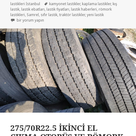
Etiketler
lastikleri İstanbul
kamyonet lastikler
,
kaplama lastikler
,
kış
lastik
,
lastik ebatları
,
lastik fiyatları
,
lastik haberleri
,
römork
lastikleri
,
Samrel
,
sıfır lastik
,
traktör lastikler
,
yeni lastik
KAMYONET LASTİKLER 7-50-16 VE 12 KAT için
bir yorum yapın
275/70R22.5 İKİNCİ EL