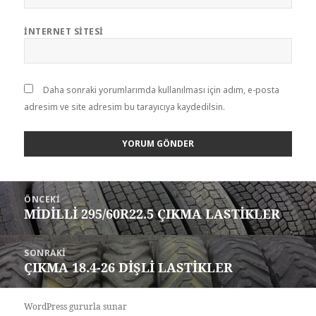
İNTERNET SITESI
Daha sonraki yorumlarımda kullanılması için adım, e-posta
adresim ve site adresim bu tarayıcıya kaydedilsin.
Yazı
ÖNCEKI
gezinmesi
MİDİLLİ 295/60R22.5 ÇIKMA LASTİKLER
Önceki
yazı:
SONRAKI
ÇIKMA 18.4-26 DİŞLİ LASTİKLER
Sonraki
yazı:
WordPress gururla sunar