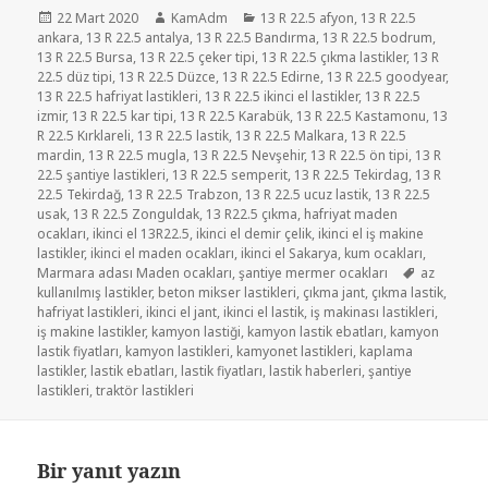
Yayın
Yazar
Kategoriler
22 Mart 2020
KamAdm
13 R 22.5 afyon
,
13 R 22.5
tarihi
ankara
,
13 R 22.5 antalya
,
13 R 22.5 Bandırma
,
13 R 22.5 bodrum
,
13 R 22.5 Bursa
,
13 R 22.5 çeker tipi
,
13 R 22.5 çıkma lastikler
,
13 R
22.5 düz tipi
,
13 R 22.5 Düzce
,
13 R 22.5 Edirne
,
13 R 22.5 goodyear
,
13 R 22.5 hafriyat lastikleri
,
13 R 22.5 ikinci el lastikler
,
13 R 22.5
izmir
,
13 R 22.5 kar tipi
,
13 R 22.5 Karabük
,
13 R 22.5 Kastamonu
,
13
R 22.5 Kırklareli
,
13 R 22.5 lastik
,
13 R 22.5 Malkara
,
13 R 22.5
mardin
,
13 R 22.5 mugla
,
13 R 22.5 Nevşehir
,
13 R 22.5 ön tipi
,
13 R
22.5 şantiye lastikleri
,
13 R 22.5 semperit
,
13 R 22.5 Tekirdag
,
13 R
22.5 Tekirdağ
,
13 R 22.5 Trabzon
,
13 R 22.5 ucuz lastik
,
13 R 22.5
usak
,
13 R 22.5 Zonguldak
,
13 R22.5 çıkma
,
hafriyat maden
ocakları
,
ikinci el 13R22.5
,
ikinci el demir çelik
,
ikinci el iş makine
lastikler
,
ikinci el maden ocakları
,
ikinci el Sakarya
,
kum ocakları
,
Etiketler
Marmara adası Maden ocakları
,
şantiye mermer ocakları
az
kullanılmış lastikler
,
beton mikser lastikleri
,
çıkma jant
,
çıkma lastik
,
hafriyat lastikleri
,
ikinci el jant
,
ikinci el lastik
,
iş makinası lastikleri
,
iş makine lastikler
,
kamyon lastiği
,
kamyon lastik ebatları
,
kamyon
lastik fiyatları
,
kamyon lastikleri
,
kamyonet lastikleri
,
kaplama
lastikler
,
lastik ebatları
,
lastik fiyatları
,
lastik haberleri
,
şantiye
lastikleri
,
traktör lastikleri
Bir yanıt yazın