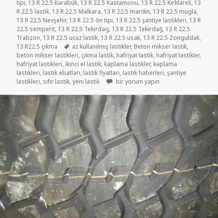
tipi
,
13 R 22.5 Karabük
,
13 R 22.5 Kastamonu
,
13 R 22.5 Kırklareli
,
13
R 22.5 lastik
,
13 R 22.5 Malkara
,
13 R 22.5 mardin
,
13 R 22.5 mugla
,
13 R 22.5 Nevşehir
,
13 R 22.5 ön tipi
,
13 R 22.5 şantiye lastikleri
,
13 R
22.5 semperit
,
13 R 22.5 Tekirdag
,
13 R 22.5 Tekirdağ
,
13 R 22.5
Trabzon
,
13 R 22.5 ucuz lastik
,
13 R 22.5 usak
,
13 R 22.5 Zonguldak
,
Etiketler
13 R22.5 çıkma
az kullanılmış lastikler
,
Beton mikser lastik
,
beton mikser lastikleri
,
çıkma lastik
,
hafriyat lastik
,
hafriyat lastikler
,
hafriyat lastikleri
,
ikinci el lastik
,
kaplama lastikler
,
kaplama
lastikleri
,
lastik ebatları
,
lastik fiyatları
,
lastik haberleri
,
şantiye
13 R22.5 SIFIR LASTİK YENİ ÖN TİPİ 
lastikleri
,
sıfır lastik
,
yeni lastik
bir yorum yapın