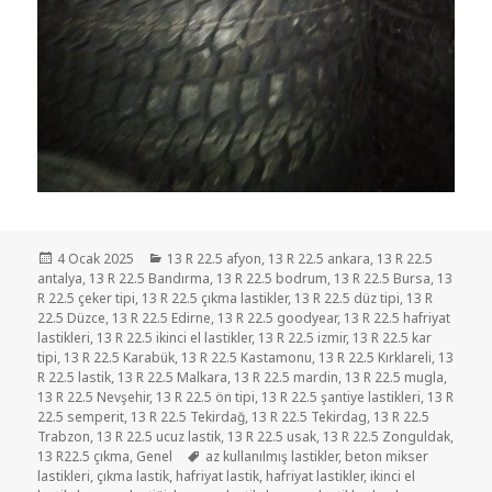
Yayın
Kategoriler
4 Ocak 2025
13 R 22.5 afyon
,
13 R 22.5 ankara
,
13 R 22.5
tarihi
antalya
,
13 R 22.5 Bandırma
,
13 R 22.5 bodrum
,
13 R 22.5 Bursa
,
13
R 22.5 çeker tipi
,
13 R 22.5 çıkma lastikler
,
13 R 22.5 düz tipi
,
13 R
22.5 Düzce
,
13 R 22.5 Edirne
,
13 R 22.5 goodyear
,
13 R 22.5 hafriyat
lastikleri
,
13 R 22.5 ikinci el lastikler
,
13 R 22.5 izmir
,
13 R 22.5 kar
tipi
,
13 R 22.5 Karabük
,
13 R 22.5 Kastamonu
,
13 R 22.5 Kırklareli
,
13
R 22.5 lastik
,
13 R 22.5 Malkara
,
13 R 22.5 mardin
,
13 R 22.5 mugla
,
13 R 22.5 Nevşehir
,
13 R 22.5 ön tipi
,
13 R 22.5 şantiye lastikleri
,
13 R
22.5 semperit
,
13 R 22.5 Tekirdağ
,
13 R 22.5 Tekirdag
,
13 R 22.5
Trabzon
,
13 R 22.5 ucuz lastik
,
13 R 22.5 usak
,
13 R 22.5 Zonguldak
,
Etiketler
13 R22.5 çıkma
,
Genel
az kullanılmış lastikler
,
beton mikser
lastikleri
,
çıkma lastik
,
hafriyat lastik
,
hafriyat lastikler
,
ikinci el