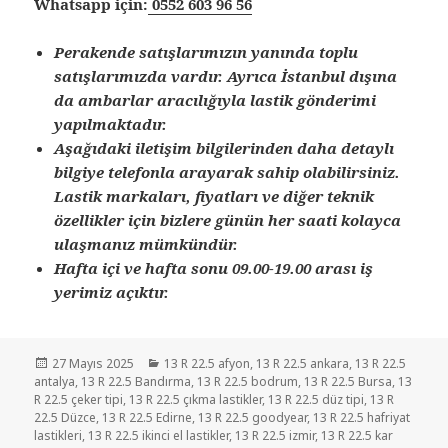
Whatsapp için:
0552 603 96 56
Perakende satışlarımızın yanında toplu
satışlarımızda vardır. Ayrıca İstanbul dışına
da ambarlar aracılığıyla lastik gönderimi
yapılmaktadır.
Aşağıdaki iletişim bilgilerinden daha detaylı
bilgiye telefonla arayarak sahip olabilirsiniz.
Lastik markaları, fiyatları ve diğer teknik
özellikler için bizlere günün her saati kolayca
ulaşmanız mümkündür.
Hafta içi ve hafta sonu 09.00-19.00 arası iş
yerimiz açıktır.
Yayın
Kategoriler
27 Mayıs 2025
13 R 22.5 afyon
,
13 R 22.5 ankara
,
13 R 22.5
tarihi
antalya
,
13 R 22.5 Bandırma
,
13 R 22.5 bodrum
,
13 R 22.5 Bursa
,
13
R 22.5 çeker tipi
,
13 R 22.5 çıkma lastikler
,
13 R 22.5 düz tipi
,
13 R
22.5 Düzce
,
13 R 22.5 Edirne
,
13 R 22.5 goodyear
,
13 R 22.5 hafriyat
lastikleri
,
13 R 22.5 ikinci el lastikler
,
13 R 22.5 izmir
,
13 R 22.5 kar