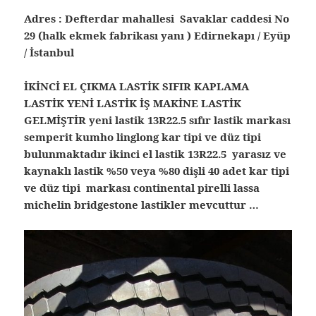
Adres : Defterdar mahallesi Savaklar caddesi No
29 (halk ekmek fabrikası yanı ) Edirnekapı / Eyüp
/ İstanbul
İKİNCİ EL ÇIKMA LASTİK SIFIR KAPLAMA
LASTİK YENİ LASTİK İŞ MAKİNE LASTİK
GELMİŞTİR yeni lastik 13R22.5 sıfır lastik markası
semperit kumho linglong kar tipi ve düz tipi
bulunmaktadır ikinci el lastik 13R22.5 yarasız ve
kaynaklı lastik %50 veya %80 dişli 40 adet kar tipi
ve düz tipi markası continental pirelli lassa
michelin bridgestone lastikler mevcuttur …