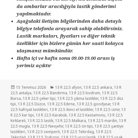
da ambarlar aracılığıyla lastik gönderimi
yapılmaktadır.
Aşağıdaki iletişim bilgilerinden daha detaylı
bilgiye telefonla arayarak sahip olabilirsiniz.
Lastik markaları, fiyatları ve diğer teknik
özellikler için bizlere günün her saati kolayca
ulaşmanız mümkündür.
Hafta içi ve hafta sonu 09.00-19.00 arası iş
yerimiz açıktır
Yayın
Kategoriler
15 Temmuz 2026
13 R 22.5 afyon
,
13 R 22.5 ankara
,
13 R
tarihi
22.5 antalya
,
13 R 22.5 Bandırma
,
13 R 22.5 bodrum
,
13 R 22.5
Bursa
,
13 R 22.5 çeker tipi
,
13 R 22.5 çıkma lastikler
,
13 R 22.5 düz
tipi
,
13 R 22.5 Düzce
,
13 R 22.5 Edirne
,
13 R 22.5 goodyear
,
13 R
22.5 hafriyat lastikleri
,
13 R 22.5 ikinci el lastikler
,
13 R 22.5 izmir
,
13
R 22.5 kar tipi
,
13 R 22.5 Karabük
,
13 R 22.5 Kastamonu
,
13 R 22.5
Kırklareli
,
13 R 22.5 lastik
,
13 R 22.5 Malkara
,
13 R 22.5 mardin
,
13 R
22.5 mugla
,
13 R 22.5 Nevşehir
,
13 R 22.5 ön tipi
,
13 R 22.5 şantiye
lastikleri
,
13 R 22.5 semperit
,
13 R 22.5 Tekirdag
,
13 R 22.5
Tekirdağ
,
13 R 22.5 Trabzon
,
13 R 22.5 ucuz lastik
,
13 R 22.5 usak
,