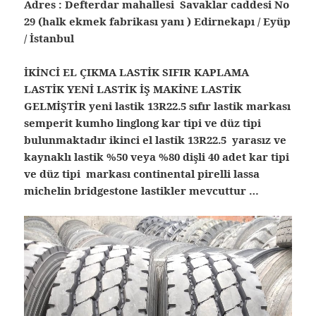
Adres : Defterdar mahallesi Savaklar caddesi No
29 (halk ekmek fabrikası yanı ) Edirnekapı / Eyüp
/ İstanbul
İKİNCİ EL ÇIKMA LASTİK SIFIR KAPLAMA
LASTİK YENİ LASTİK İŞ MAKİNE LASTİK
GELMİŞTİR yeni lastik 13R22.5 sıfır lastik markası
semperit kumho linglong kar tipi ve düz tipi
bulunmaktadır ikinci el lastik 13R22.5 yarasız ve
kaynaklı lastik %50 veya %80 dişli 40 adet kar tipi
ve düz tipi markası continental pirelli lassa
michelin bridgestone lastikler mevcuttur …