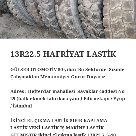
13R22.5 HAFRİYAT LASTİK
GÜLSER OTOMOTİV 50 yıldır Bu Sektörde Sizinle
Çalışmaktan Memnuniyet Gurur Duyarız …
Adres : Defterdar mahallesi Savaklar caddesi No
29 (halk ekmek fabrikası yanı ) Edirnekapı / Eyüp
/ İstanbul
İKİNCİ EL ÇIKMA LASTİK SIFIR KAPLAMA
LASTİK YENİ LASTİK İŞ MAKİNE LASTİK
GELMİŞTİR ikinci el çıkma lastik 13R22.5 %90