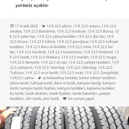
yerimiz açıktır.
Yayın
Kategoriler
17 Aralık 2025
13 R 22.5 afyon
,
13 R 22.5 ankara
,
13 R 22.5
tarihi
antalya
,
13 R 22.5 Bandırma
,
13 R 22.5 bodrum
,
13 R 22.5 Bursa
,
13
R 22.5 çeker tipi
,
13 R 22.5 çıkma lastikler
,
13 R 22.5 düz tipi
,
13 R
22.5 Düzce
,
13 R 22.5 Edirne
,
13 R 22.5 goodyear
,
13 R 22.5 hafriyat
lastikleri
,
13 R 22.5 ikinci el lastikler
,
13 R 22.5 izmir
,
13 R 22.5 kar
tipi
,
13 R 22.5 Karabük
,
13 R 22.5 Kastamonu
,
13 R 22.5 Kırklareli
,
13
R 22.5 lastik
,
13 R 22.5 Malkara
,
13 R 22.5 mardin
,
13 R 22.5 mugla
,
13 R 22.5 Nevşehir
,
13 R 22.5 ön tipi
,
13 R 22.5 şantiye lastikleri
,
13 R
22.5 semperit
,
13 R 22.5 Tekirdağ
,
13 R 22.5 Tekirdag
,
13 R 22.5
Trabzon
,
13 R 22.5 ucuz lastik
,
13 R 22.5 usak
,
13 R 22.5 Zonguldak
,
Etiketler
13 R22.5 çıkma
az kullanılmış lastikler
,
beton mikser lastikleri
,
çıkma lastik
,
hafriyat lastik
,
ikinci el lastik
,
kamyon lastiği
,
kamyon
lastik
,
kamyon lastik fiyatları
,
kamyon lastikleri
,
kaplama lastikler
,
kış lastik
,
lastik ebatları
,
lastik fiyatları
,
lastik haberleri
,
şantiye
13R22.5 HAFRİYAT LASTİK için
lastikleri
,
sıfır lastik
,
yeni lastik
bir yorum yapın