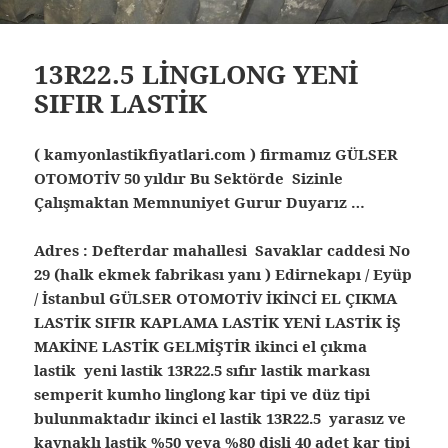
13R22.5 LİNGLONG YENİ
SIFIR LASTİK
( kamyonlastikfiyatlari.com ) firmamız GÜLSER
OTOMOTİV 50 yıldır Bu Sektörde Sizinle
Çalışmaktan Memnuniyet Gurur Duyarız …
Adres : Defterdar mahallesi Savaklar caddesi No
29 (halk ekmek fabrikası yanı ) Edirnekapı / Eyüp
/ İstanbul
GÜLSER OTOMOTİV İKİNCİ EL ÇIKMA
LASTİK SIFIR KAPLAMA LASTİK YENİ LASTİK İŞ
MAKİNE LASTİK GELMİŞTİR ikinci el çıkma
lastik yeni lastik 13R22.5 sıfır lastik markası
semperit kumho linglong kar tipi ve düz tipi
bulunmaktadır ikinci el lastik 13R22.5 yarasız ve
kaynaklı lastik %50 veya %80 dişli 40 adet kar tipi