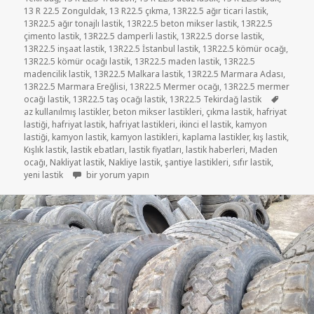
13 R 22.5 Zonguldak
,
13 R22.5 çıkma
,
13R22.5 ağır ticari lastik
,
13R22.5 ağır tonajlı lastik
,
13R22.5 beton mikser lastik
,
13R22.5
çimento lastik
,
13R22.5 damperli lastik
,
13R22.5 dorse lastik
,
13R22.5 inşaat lastik
,
13R22.5 İstanbul lastik
,
13R22.5 kömür ocağı
,
13R22.5 kömür ocağı lastik
,
13R22.5 maden lastik
,
13R22.5
madencilik lastik
,
13R22.5 Malkara lastik
,
13R22.5 Marmara Adası
,
13R22.5 Marmara Ereğlisi
,
13R22.5 Mermer ocağı
,
13R22.5 mermer
Etiketler
ocağı lastik
,
13R22.5 taş ocağı lastik
,
13R22.5 Tekirdağ lastik
az kullanılmış lastikler
,
beton mikser lastikleri
,
çıkma lastik
,
hafriyat
lastiği
,
hafriyat lastik
,
hafriyat lastikleri
,
ikinci el lastik
,
kamyon
lastiği
,
kamyon lastik
,
kamyon lastikleri
,
kaplama lastikler
,
kış lastik
,
Kışlık lastik
,
lastik ebatları
,
lastik fiyatları
,
lastik haberleri
,
Maden
ocağı
,
Nakliyat lastik
,
Nakliye lastik
,
şantiye lastikleri
,
sıfır lastik
,
13R22.5 İKİNCİ EL ÇIKMA HAFRİYAT ŞANTİYE LASTİKLER içi
yeni lastik
bir yorum yapın