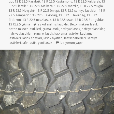
tipi
,
13 R 22.5 Karabük
,
13 R 22.5 Kastamonu
,
13 R 22.5 Kırklareli
,
13
R 22.5 lastik
,
13 R 22.5 Malkara
,
13 R 22.5 mardin
,
13 R 22.5 mugla
,
13 R 22.5 Nevşehir
,
13 R 22.5 ön tipi
,
13 R 22.5 şantiye lastikleri
,
13 R
22.5 semperit
,
13 R 22.5 Tekirdag
,
13 R 22.5 Tekirdağ
,
13 R 22.5
Trabzon
,
13 R 22.5 ucuz lastik
,
13 R 22.5 usak
,
13 R 22.5 Zonguldak
,
Etiketler
13 R22.5 çıkma
az kullanılmış lastikler
,
Beton mikser lastik
,
beton mikser lastikleri
,
çıkma lastik
,
hafriyat lastik
,
hafriyat lastikler
,
hafriyat lastikleri
,
ikinci el lastik
,
kaplama lastikler
,
kaplama
lastikleri
,
lastik ebatları
,
lastik fiyatları
,
lastik haberleri
,
şantiye
13 R22.5 SIFIR LASTİK YENİ ÖN TİPİ 
lastikleri
,
sıfır lastik
,
yeni lastik
bir yorum yapın