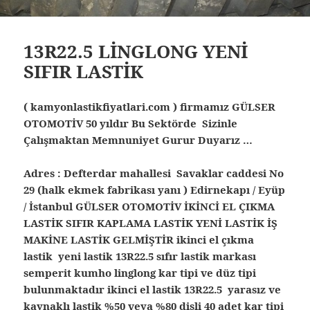
13R22.5 LİNGLONG YENİ
SIFIR LASTİK
( kamyonlastikfiyatlari.com ) firmamız GÜLSER
OTOMOTİV 50 yıldır Bu Sektörde Sizinle
Çalışmaktan Memnuniyet Gurur Duyarız …
Adres : Defterdar mahallesi Savaklar caddesi No
29 (halk ekmek fabrikası yanı ) Edirnekapı / Eyüp
/ İstanbul
GÜLSER OTOMOTİV İKİNCİ EL ÇIKMA
LASTİK SIFIR KAPLAMA LASTİK YENİ LASTİK İŞ
MAKİNE LASTİK GELMİŞTİR ikinci el çıkma
lastik yeni lastik 13R22.5 sıfır lastik markası
semperit kumho linglong kar tipi ve düz tipi
bulunmaktadır ikinci el lastik 13R22.5 yarasız ve
kaynaklı lastik %50 veya %80 dişli 40 adet kar tipi