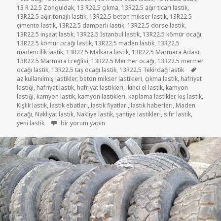
13 R 22.5 Zonguldak
,
13 R22.5 çıkma
,
13R22.5 ağır ticari lastik
,
13R22.5 ağır tonajlı lastik
,
13R22.5 beton mikser lastik
,
13R22.5
çimento lastik
,
13R22.5 damperli lastik
,
13R22.5 dorse lastik
,
13R22.5 inşaat lastik
,
13R22.5 İstanbul lastik
,
13R22.5 kömür ocağı
,
13R22.5 kömür ocağı lastik
,
13R22.5 maden lastik
,
13R22.5
madencilik lastik
,
13R22.5 Malkara lastik
,
13R22.5 Marmara Adası
,
13R22.5 Marmara Ereğlisi
,
13R22.5 Mermer ocağı
,
13R22.5 mermer
Etiketler
ocağı lastik
,
13R22.5 taş ocağı lastik
,
13R22.5 Tekirdağ lastik
az kullanılmış lastikler
,
beton mikser lastikleri
,
çıkma lastik
,
hafriyat
lastiği
,
hafriyat lastik
,
hafriyat lastikleri
,
ikinci el lastik
,
kamyon
lastiği
,
kamyon lastik
,
kamyon lastikleri
,
kaplama lastikler
,
kış lastik
,
Kışlık lastik
,
lastik ebatları
,
lastik fiyatları
,
lastik haberleri
,
Maden
ocağı
,
Nakliyat lastik
,
Nakliye lastik
,
şantiye lastikleri
,
sıfır lastik
,
13R22.5 İKİNCİ EL ÇIKMA HAFRİYAT ŞANTİYE LASTİKLER içi
yeni lastik
bir yorum yapın