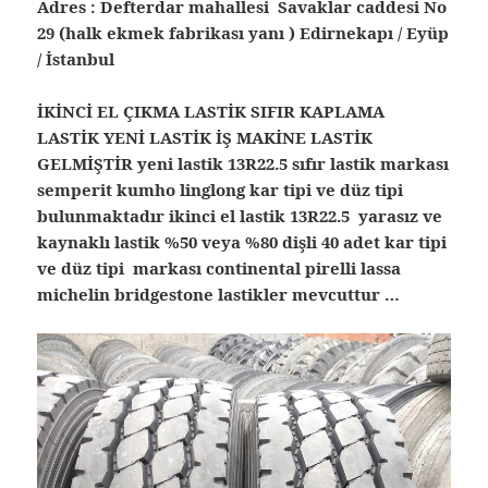
Adres : Defterdar mahallesi Savaklar caddesi No
29 (halk ekmek fabrikası yanı ) Edirnekapı / Eyüp
/ İstanbul
İKİNCİ EL ÇIKMA LASTİK SIFIR KAPLAMA
LASTİK YENİ LASTİK İŞ MAKİNE LASTİK
GELMİŞTİR yeni lastik 13R22.5 sıfır lastik markası
semperit kumho linglong kar tipi ve düz tipi
bulunmaktadır ikinci el lastik 13R22.5 yarasız ve
kaynaklı lastik %50 veya %80 dişli 40 adet kar tipi
ve düz tipi markası continental pirelli lassa
michelin bridgestone lastikler mevcuttur …