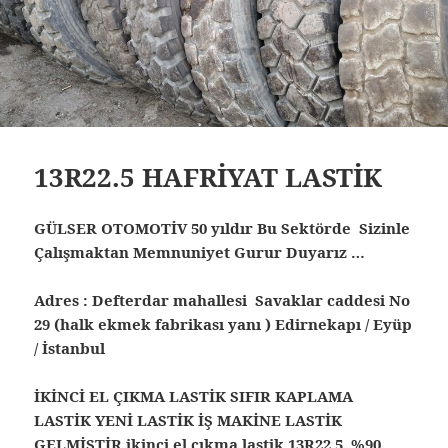
13R22.5 HAFRİYAT LASTİK
GÜLSER OTOMOTİV 50 yıldır Bu Sektörde Sizinle
Çalışmaktan Memnuniyet Gurur Duyarız …
Adres : Defterdar mahallesi Savaklar caddesi No
29 (halk ekmek fabrikası yanı ) Edirnekapı / Eyüp
/ İstanbul
İKİNCİ EL ÇIKMA LASTİK SIFIR KAPLAMA
LASTİK YENİ LASTİK İŞ MAKİNE LASTİK
GELMİŞTİR ikinci el çıkma lastik 13R22.5 %90