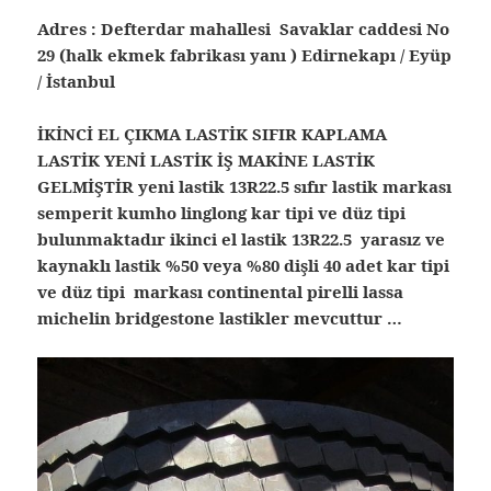
Adres : Defterdar mahallesi Savaklar caddesi No
29 (halk ekmek fabrikası yanı ) Edirnekapı / Eyüp
/ İstanbul
İKİNCİ EL ÇIKMA LASTİK SIFIR KAPLAMA
LASTİK YENİ LASTİK İŞ MAKİNE LASTİK
GELMİŞTİR yeni lastik 13R22.5 sıfır lastik markası
semperit kumho linglong kar tipi ve düz tipi
bulunmaktadır ikinci el lastik 13R22.5 yarasız ve
kaynaklı lastik %50 veya %80 dişli 40 adet kar tipi
ve düz tipi markası continental pirelli lassa
michelin bridgestone lastikler mevcuttur …