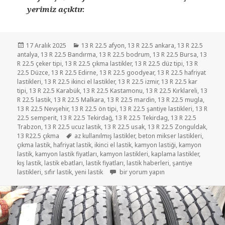
yerimiz açıktır.
Yayın
Kategoriler
17 Aralık 2025
13 R 22.5 afyon
,
13 R 22.5 ankara
,
13 R 22.5
tarihi
antalya
,
13 R 22.5 Bandırma
,
13 R 22.5 bodrum
,
13 R 22.5 Bursa
,
13
R 22.5 çeker tipi
,
13 R 22.5 çıkma lastikler
,
13 R 22.5 düz tipi
,
13 R
22.5 Düzce
,
13 R 22.5 Edirne
,
13 R 22.5 goodyear
,
13 R 22.5 hafriyat
lastikleri
,
13 R 22.5 ikinci el lastikler
,
13 R 22.5 izmir
,
13 R 22.5 kar
tipi
,
13 R 22.5 Karabük
,
13 R 22.5 Kastamonu
,
13 R 22.5 Kırklareli
,
13
R 22.5 lastik
,
13 R 22.5 Malkara
,
13 R 22.5 mardin
,
13 R 22.5 mugla
,
13 R 22.5 Nevşehir
,
13 R 22.5 ön tipi
,
13 R 22.5 şantiye lastikleri
,
13 R
22.5 semperit
,
13 R 22.5 Tekirdağ
,
13 R 22.5 Tekirdag
,
13 R 22.5
Trabzon
,
13 R 22.5 ucuz lastik
,
13 R 22.5 usak
,
13 R 22.5 Zonguldak
,
Etiketler
13 R22.5 çıkma
az kullanılmış lastikler
,
beton mikser lastikleri
,
çıkma lastik
,
hafriyat lastik
,
ikinci el lastik
,
kamyon lastiği
,
kamyon
lastik
,
kamyon lastik fiyatları
,
kamyon lastikleri
,
kaplama lastikler
,
kış lastik
,
lastik ebatları
,
lastik fiyatları
,
lastik haberleri
,
şantiye
13R22.5 HAFRİYAT LASTİK için
lastikleri
,
sıfır lastik
,
yeni lastik
bir yorum yapın