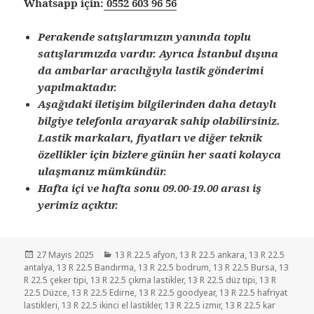
Whatsapp için:
0552 603 96 56
Perakende satışlarımızın yanında toplu
satışlarımızda vardır. Ayrıca İstanbul dışına
da ambarlar aracılığıyla lastik gönderimi
yapılmaktadır.
Aşağıdaki iletişim bilgilerinden daha detaylı
bilgiye telefonla arayarak sahip olabilirsiniz.
Lastik markaları, fiyatları ve diğer teknik
özellikler için bizlere günün her saati kolayca
ulaşmanız mümkündür.
Hafta içi ve hafta sonu 09.00-19.00 arası iş
yerimiz açıktır.
Yayın
Kategoriler
27 Mayıs 2025
13 R 22.5 afyon
,
13 R 22.5 ankara
,
13 R 22.5
tarihi
antalya
,
13 R 22.5 Bandırma
,
13 R 22.5 bodrum
,
13 R 22.5 Bursa
,
13
R 22.5 çeker tipi
,
13 R 22.5 çıkma lastikler
,
13 R 22.5 düz tipi
,
13 R
22.5 Düzce
,
13 R 22.5 Edirne
,
13 R 22.5 goodyear
,
13 R 22.5 hafriyat
lastikleri
,
13 R 22.5 ikinci el lastikler
,
13 R 22.5 izmir
,
13 R 22.5 kar