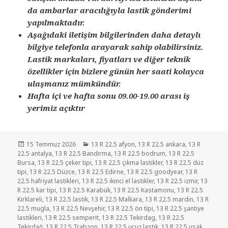
da ambarlar aracılığıyla lastik gönderimi
yapılmaktadır.
Aşağıdaki iletişim bilgilerinden daha detaylı
bilgiye telefonla arayarak sahip olabilirsiniz.
Lastik markaları, fiyatları ve diğer teknik
özellikler için bizlere günün her saati kolayca
ulaşmanız mümkündür.
Hafta içi ve hafta sonu 09.00-19.00 arası iş
yerimiz açıktır
Yayın
Kategoriler
15 Temmuz 2026
13 R 22.5 afyon
,
13 R 22.5 ankara
,
13 R
tarihi
22.5 antalya
,
13 R 22.5 Bandırma
,
13 R 22.5 bodrum
,
13 R 22.5
Bursa
,
13 R 22.5 çeker tipi
,
13 R 22.5 çıkma lastikler
,
13 R 22.5 düz
tipi
,
13 R 22.5 Düzce
,
13 R 22.5 Edirne
,
13 R 22.5 goodyear
,
13 R
22.5 hafriyat lastikleri
,
13 R 22.5 ikinci el lastikler
,
13 R 22.5 izmir
,
13
R 22.5 kar tipi
,
13 R 22.5 Karabük
,
13 R 22.5 Kastamonu
,
13 R 22.5
Kırklareli
,
13 R 22.5 lastik
,
13 R 22.5 Malkara
,
13 R 22.5 mardin
,
13 R
22.5 mugla
,
13 R 22.5 Nevşehir
,
13 R 22.5 ön tipi
,
13 R 22.5 şantiye
lastikleri
,
13 R 22.5 semperit
,
13 R 22.5 Tekirdag
,
13 R 22.5
Tekirdağ
,
13 R 22.5 Trabzon
,
13 R 22.5 ucuz lastik
,
13 R 22.5 usak
,