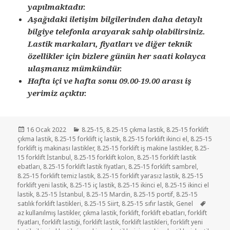
yapılmaktadır.
Aşağıdaki iletişim bilgilerinden daha detaylı
bilgiye telefonla arayarak sahip olabilirsiniz.
Lastik markaları, fiyatları ve diğer teknik
özellikler için bizlere günün her saati kolayca
ulaşmanız mümkündür.
Hafta içi ve hafta sonu 09.00-19.00 arası iş
yerimiz açıktır.
Yayın
Kategoriler
16 Ocak 2022
8.25-15
,
8.25-15 çıkma lastik
,
8.25-15 forklift
tarihi
çıkma lastik
,
8.25-15 forklift iç lastik
,
8.25-15 forklift ikinci el
,
8.25-15
forklift iş makinası lastikler
,
8.25-15 forklift iş makine lastikler
,
8.25-
15 forklift İstanbul
,
8.25-15 forklift kolon
,
8.25-15 forklift lastik
ebatları
,
8.25-15 forklift lastik fiyatları
,
8.25-15 forklift sambrel
,
8.25-15 forklift temiz lastik
,
8.25-15 forklift yarasız lastik
,
8.25-15
forklift yeni lastik
,
8.25-15 iç lastik
,
8.25-15 ikinci el
,
8.25-15 ikinci el
lastik
,
8.25-15 İstanbul
,
8.25-15 Mardin
,
8.25-15 portif
,
8.25-15
Etiketle
satılık forklift lastikleri
,
8.25-15 Siirt
,
8.25-15 sıfır lastik
,
Genel
az kullanılmış lastikler
,
çıkma lastik
,
forklift
,
forklift ebatları
,
forklift
fiyatları
,
forklift lastiği
,
forklift lastik
,
forklift lastikleri
,
forklift yeni