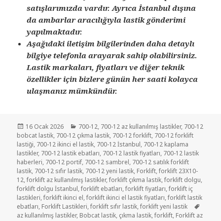
satışlarımızda vardır. Ayrıca İstanbul dışına
da ambarlar aracılığıyla lastik gönderimi
yapılmaktadır.
Aşağıdaki iletişim bilgilerinden daha detaylı
bilgiye telefonla arayarak sahip olabilirsiniz.
Lastik markaları, fiyatları ve diğer teknik
özellikler için bizlere günün her saati kolayca
ulaşmanız mümkündür.
Yayın
Kategoriler
16 Ocak 2026
700-12
,
700-12 az kullanılmış lastikler
,
700-12
tarihi
bobcat lastik
,
700-12 çıkma lastik
,
700-12 forklift
,
700-12 forklift
lastiği
,
700-12 ikinci el lastik
,
700-12 İstanbul
,
700-12 kaplama
lastikler
,
700-12 lastik ebatları
,
700-12 lastik fiyatları
,
700-12 lastik
haberleri
,
700-12 portif
,
700-12 sambrel
,
700-12 satılık forklift
lastik
,
700-12 sıfır lastik
,
700-12 yeni lastik
,
Forklift
,
forklift 23X10-
12
,
forklift az kullanılmış lastikler
,
forklift çıkma lastik
,
forklift dolgu
,
forklift dolgu İstanbul
,
forklift ebatları
,
forklift fiyatları
,
forklift iç
lastikleri
,
forklift ikinci el
,
forklift ikinci el lastik fiyatları
,
forklift lastik
Etiketl
ebatları
,
Forklift Lastikleri
,
forklift sıfır lastik
,
forklift yeni lastik
az kullanılmış lastikler
,
Bobcat lastik
,
çıkma lastik
,
forklift
,
Forklift az