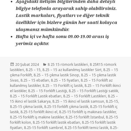
Aşağıdaki iletişim bilgilerinden daha detaylı
bilgiye telefonla arayarak sahip olabilirsiniz.
Lastik markaları, fiyatları ve diğer teknik
özellikler için bizlere günün her saati kolayca
ulaşmanız mümkündür.
Hafta içi ve hafta sonu 09.00-19.00 arası iş
yerimiz açıktır.
Yayın
Kategoriler
20 Şubat 2024
8 25 15 römork lastikleri
,
8 25R15 römork
tarihi
lastikleri
,
8.25 – 15
,
8.25 – 15 az kullanılmış lastikler Siirt
,
8.25 – 15
çıkma Forklift
,
8.25 – 15 çıkma lastik Sinop
,
8.25 – 15 çıkma lastik
Sivas
,
8.25 – 15 ebatları
,
8.25 – 15 fiyatları
,
8.25 – 15 Forklift az
kullanılmış lastikler
,
8.25 – 15 Forklift iç lastik
,
8.25 – 15 Forklift ikinci
el lastikler
,
8.25 – 15 Forklift Lastiği
,
8.25 – 15 Forklift Lastiği satılık
,
8.25 – 15 Forklift Lastik ebatları
,
8.25 – 15 Forklift Lastikleri
,
8.25 –
15 ikinci el lastik Sakarya
,
8.25 – 15 ikinci el lastik samsun
,
8.25-15
,
8.25-15 çıkma lastik
,
8.25-15 forklift çıkma lastik
,
8.25-15 forklift iç
lastik
,
8.25-15 forklift ikinci el
,
8.25-15 forklift iş makinası lastikler
,
8.25-15 forklift iş makine lastikler
,
8.25-15 forklift İstanbul
,
8.25-15
forklift kolon
,
8.25-15 forklift lastik ebatları
,
8.25-15 forklift lastik
fiyatları
,
8.25-15 forklift sambrel
,
8.25-15 forklift temiz lastik
,
8.25-