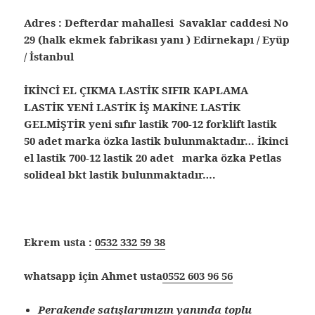
Adres : Defterdar mahallesi Savaklar caddesi No
29 (halk ekmek fabrikası yanı ) Edirnekapı / Eyüp
/ İstanbul
İKİNCİ EL ÇIKMA LASTİK SIFIR KAPLAMA
LASTİK YENİ LASTİK İŞ MAKİNE LASTİK
GELMİŞTİR yeni sıfır lastik 700-12 forklift lastik
50 adet marka özka lastik bulunmaktadır… İkinci
el lastik 700-12 lastik 20 adet marka özka Petlas
solideal bkt lastik bulunmaktadır….
Ekrem usta :
0532 332 59 38
whatsapp için Ahmet usta
0552 603 96 56
Perakende satışlarımızın yanında toplu