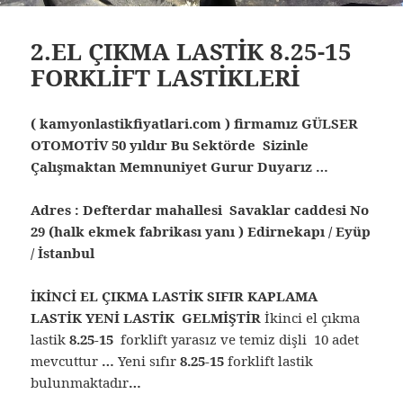
2.EL ÇIKMA LASTİK 8.25-15
FORKLİFT LASTİKLERİ
( kamyonlastikfiyatlari.com ) firmamız GÜLSER
OTOMOTİV 50 yıldır Bu Sektörde Sizinle
Çalışmaktan Memnuniyet Gurur Duyarız …
Adres : Defterdar mahallesi Savaklar caddesi No
29 (halk ekmek fabrikası yanı ) Edirnekapı / Eyüp
/ İstanbul
İKİNCİ EL ÇIKMA LASTİK SIFIR KAPLAMA
LASTİK YENİ LASTİK GELMİŞTİR
İkinci el çıkma
lastik
8.25-15
forklift yarasız ve temiz dişli 10 adet
mevcuttur
…
Yeni sıfır
8.25-15
forklift lastik
bulunmaktadır
…