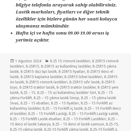
bilgiye telefonla arayarak sahip olabilirsiniz.
Lastik markaları, fiyatları ve diğer teknik
özellikler için bizlere günün her saati kolayca
ulaşmanız mümkündür.
Hafta içi ve hafta sonu 09.00-19.00 arası iş
yerimiz açıktır.
Yayın
Kategoriler
1 Ağustos 2024
8 25 15 römork lastikleri
,
8 25R15 römork
tarihi
lastikleri
,
8-25R15
,
8-25R15 az kullanılmış lastikler
,
8-25R15 çıkma
lastik
,
8-25R15 düz tipi lastik
,
8-25R15 fiyatları
,
8-25R15 ikinci el
lastik
,
8-25R15 kaplama lastikler
,
8-25R15 lobet lastikleri
,
8-25R15
ön lastik
,
8-25R15 römork lastikleri
,
8-25R15 sıfır lastik
,
8-25R15
toyo
,
8-25R15 traktör lastik
,
8-25R15 traktör lastikler
,
8-25R15 yeni
lastik
,
8.25 – 15
,
8.25 – 15 az kullanılmış lastikler Siirt
,
8.25 – 15
çıkma Forklift
,
8.25 – 15 çıkma lastik Sinop
,
8.25 – 15 çıkma lastik
Sivas
,
8.25 – 15 ebatları
,
8.25 – 15 fiyatları
,
8.25 – 15 Forklift az
kullanılmış lastikler
,
8.25 – 15 Forklift iç lastik
,
8.25 – 15 Forklift ikinci
el lastikler
,
8.25 – 15 Forklift Lastiği
,
8.25 – 15 Forklift Lastiği satılık
,
8.25 – 15 Forklift Lastik ebatları
,
8.25 – 15 Forklift Lastikleri
,
8.25 –
15 ikinci el lastik Sakarya
,
8.25 – 15 ikinci el lastik samsun
,
8.25-15
,
8.25-15 çıkma lastik
,
8.25-15 forklift çıkma lastik
,
8.25-15 forklift iç