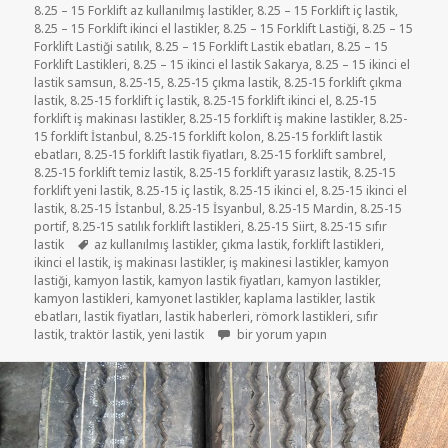
8.25 – 15 Forklift az kullanılmış lastikler
,
8.25 – 15 Forklift iç lastik
,
8.25 – 15 Forklift ikinci el lastikler
,
8.25 – 15 Forklift Lastiği
,
8.25 – 15
Forklift Lastiği satılık
,
8.25 – 15 Forklift Lastik ebatları
,
8.25 – 15
Forklift Lastikleri
,
8.25 – 15 ikinci el lastik Sakarya
,
8.25 – 15 ikinci el
lastik samsun
,
8.25-15
,
8.25-15 çıkma lastik
,
8.25-15 forklift çıkma
lastik
,
8.25-15 forklift iç lastik
,
8.25-15 forklift ikinci el
,
8.25-15
forklift iş makinası lastikler
,
8.25-15 forklift iş makine lastikler
,
8.25-
15 forklift İstanbul
,
8.25-15 forklift kolon
,
8.25-15 forklift lastik
ebatları
,
8.25-15 forklift lastik fiyatları
,
8.25-15 forklift sambrel
,
8.25-15 forklift temiz lastik
,
8.25-15 forklift yarasız lastik
,
8.25-15
forklift yeni lastik
,
8.25-15 iç lastik
,
8.25-15 ikinci el
,
8.25-15 ikinci el
lastik
,
8.25-15 İstanbul
,
8.25-15 İsyanbul
,
8.25-15 Mardin
,
8.25-15
portif
,
8.25-15 satılık forklift lastikleri
,
8.25-15 Siirt
,
8.25-15 sıfır
Etiketler
lastik
az kullanılmış lastikler
,
çıkma lastik
,
forklift lastikleri
,
ikinci el lastik
,
iş makinası lastikler
,
iş makinesi lastikler
,
kamyon
lastiği
,
kamyon lastik
,
kamyon lastik fiyatları
,
kamyon lastikler
,
kamyon lastikleri
,
kamyonet lastikler
,
kaplama lastikler
,
lastik
ebatları
,
lastik fiyatları
,
lastik haberleri
,
römork lastikleri
,
sıfır
8.25R15 ÖN TİPİ İKİNCİ EL ÇIKMA LAST
lastik
,
traktör lastik
,
yeni lastik
bir yorum yapın