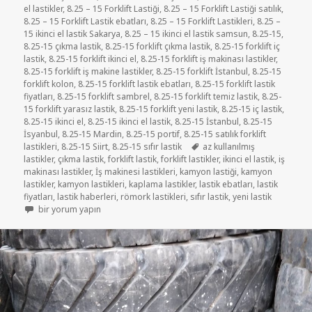
el lastikler
,
8.25 – 15 Forklift Lastiği
,
8.25 – 15 Forklift Lastiği satılık
,
8.25 – 15 Forklift Lastik ebatları
,
8.25 – 15 Forklift Lastikleri
,
8.25 –
15 ikinci el lastik Sakarya
,
8.25 – 15 ikinci el lastik samsun
,
8.25-15
,
8.25-15 çıkma lastik
,
8.25-15 forklift çıkma lastik
,
8.25-15 forklift iç
lastik
,
8.25-15 forklift ikinci el
,
8.25-15 forklift iş makinası lastikler
,
8.25-15 forklift iş makine lastikler
,
8.25-15 forklift İstanbul
,
8.25-15
forklift kolon
,
8.25-15 forklift lastik ebatları
,
8.25-15 forklift lastik
fiyatları
,
8.25-15 forklift sambrel
,
8.25-15 forklift temiz lastik
,
8.25-
15 forklift yarasız lastik
,
8.25-15 forklift yeni lastik
,
8.25-15 iç lastik
,
8.25-15 ikinci el
,
8.25-15 ikinci el lastik
,
8.25-15 İstanbul
,
8.25-15
İsyanbul
,
8.25-15 Mardin
,
8.25-15 portif
,
8.25-15 satılık forklift
Etiketler
lastikleri
,
8.25-15 Siirt
,
8.25-15 sıfır lastik
az kullanılmış
lastikler
,
çıkma lastik
,
forklift lastik
,
forklift lastikler
,
ikinci el lastik
,
iş
makinası lastikler
,
İş makinesi lastikleri
,
kamyon lastiği
,
kamyon
lastikler
,
kamyon lastikleri
,
kaplama lastikler
,
lastik ebatları
,
lastik
fiyatları
,
lastik haberleri
,
römork lastikleri
,
sıfır lastik
,
yeni lastik
YENİ LASTİK 8.25R15 SIFIR DÜZ TİPİ LASTİKLER için
bir yorum yapın