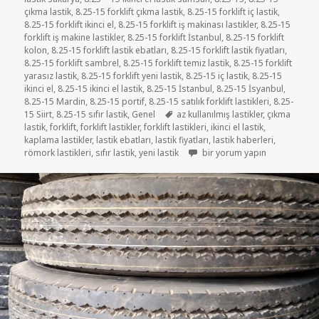
çıkma lastik
,
8.25-15 forklift çıkma lastik
,
8.25-15 forklift iç lastik
,
8.25-15 forklift ikinci el
,
8.25-15 forklift iş makinası lastikler
,
8.25-15
forklift iş makine lastikler
,
8.25-15 forklift İstanbul
,
8.25-15 forklift
kolon
,
8.25-15 forklift lastik ebatları
,
8.25-15 forklift lastik fiyatları
,
8.25-15 forklift sambrel
,
8.25-15 forklift temiz lastik
,
8.25-15 forklift
yarasız lastik
,
8.25-15 forklift yeni lastik
,
8.25-15 iç lastik
,
8.25-15
ikinci el
,
8.25-15 ikinci el lastik
,
8.25-15 İstanbul
,
8.25-15 İsyanbul
,
8.25-15 Mardin
,
8.25-15 portif
,
8.25-15 satılık forklift lastikleri
,
8.25-
Etiketler
15 Siirt
,
8.25-15 sıfır lastik
,
Genel
az kullanılmış lastikler
,
çıkma
lastik
,
forklift
,
forklift lastikler
,
forklift lastikleri
,
ikinci el lastik
,
kaplama lastikler
,
lastik ebatları
,
lastik fiyatları
,
lastik haberleri
,
FORKLİFT 8-25-15 ÇIKMA LAST
römork lastikleri
,
sıfır lastik
,
yeni lastik
bir yorum yapın