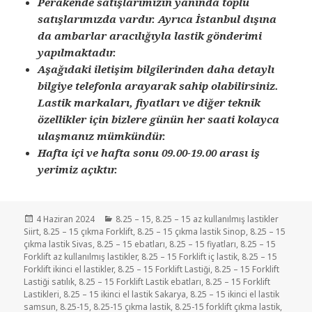
Perakende satışlarımızın yanında toplu
satışlarımızda vardır. Ayrıca İstanbul dışına
da ambarlar aracılığıyla lastik gönderimi
yapılmaktadır.
Aşağıdaki iletişim bilgilerinden daha detaylı
bilgiye telefonla arayarak sahip olabilirsiniz.
Lastik markaları, fiyatları ve diğer teknik
özellikler için bizlere günün her saati kolayca
ulaşmanız mümkündür.
Hafta içi ve hafta sonu 09.00-19.00 arası iş
yerimiz açıktır.
Yayın
Kategoriler
4 Haziran 2024
8.25 – 15
,
8.25 – 15 az kullanılmış lastikler
tarihi
Siirt
,
8.25 – 15 çıkma Forklift
,
8.25 – 15 çıkma lastik Sinop
,
8.25 – 15
çıkma lastik Sivas
,
8.25 – 15 ebatları
,
8.25 – 15 fiyatları
,
8.25 – 15
Forklift az kullanılmış lastikler
,
8.25 – 15 Forklift iç lastik
,
8.25 – 15
Forklift ikinci el lastikler
,
8.25 – 15 Forklift Lastiği
,
8.25 – 15 Forklift
Lastiği satılık
,
8.25 – 15 Forklift Lastik ebatları
,
8.25 – 15 Forklift
Lastikleri
,
8.25 – 15 ikinci el lastik Sakarya
,
8.25 – 15 ikinci el lastik
samsun
,
8.25-15
,
8.25-15 çıkma lastik
,
8.25-15 forklift çıkma lastik
,