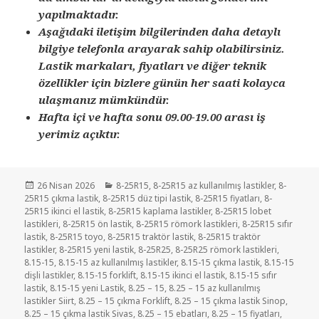
yapılmaktadır.
Aşağıdaki iletişim bilgilerinden daha detaylı
bilgiye telefonla arayarak sahip olabilirsiniz.
Lastik markaları, fiyatları ve diğer teknik
özellikler için bizlere günün her saati kolayca
ulaşmanız mümkündür.
Hafta içi ve hafta sonu 09.00-19.00 arası iş
yerimiz açıktır.
Yayın
Kategoriler
26 Nisan 2026
8-25R15
,
8-25R15 az kullanılmış lastikler
,
8-
tarihi
25R15 çıkma lastik
,
8-25R15 düz tipi lastik
,
8-25R15 fiyatları
,
8-
25R15 ikinci el lastik
,
8-25R15 kaplama lastikler
,
8-25R15 lobet
lastikleri
,
8-25R15 ön lastik
,
8-25R15 römork lastikleri
,
8-25R15 sıfır
lastik
,
8-25R15 toyo
,
8-25R15 traktör lastik
,
8-25R15 traktör
lastikler
,
8-25R15 yeni lastik
,
8-25R25
,
8-25R25 römork lastikleri
,
8.15-15
,
8.15-15 az kullanılmış lastikler
,
8.15-15 çıkma lastik
,
8.15-15
dişli lastikler
,
8.15-15 forklift
,
8.15-15 ikinci el lastik
,
8.15-15 sıfır
lastik
,
8.15-15 yeni Lastik
,
8.25 – 15
,
8.25 – 15 az kullanılmış
lastikler Siirt
,
8.25 – 15 çıkma Forklift
,
8.25 – 15 çıkma lastik Sinop
,
8.25 – 15 çıkma lastik Sivas
,
8.25 – 15 ebatları
,
8.25 – 15 fiyatları
,