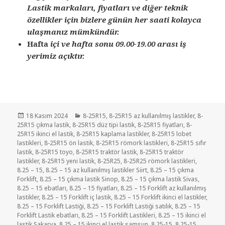
Lastik markaları, fiyatları ve diğer teknik
özellikler için bizlere günün her saati kolayca
ulaşmanız mümkündür.
Hafta
içi ve hafta sonu 09.00-19.00 arası iş
yerimiz açıktır.
Yayın
Kategoriler
18 Kasım 2024
8-25R15
,
8-25R15 az kullanılmış lastikler
,
8-
tarihi
25R15 çıkma lastik
,
8-25R15 düz tipi lastik
,
8-25R15 fiyatları
,
8-
25R15 ikinci el lastik
,
8-25R15 kaplama lastikler
,
8-25R15 lobet
lastikleri
,
8-25R15 ön lastik
,
8-25R15 römork lastikleri
,
8-25R15 sıfır
lastik
,
8-25R15 toyo
,
8-25R15 traktör lastik
,
8-25R15 traktör
lastikler
,
8-25R15 yeni lastik
,
8-25R25
,
8-25R25 römork lastikleri
,
8.25 – 15
,
8.25 – 15 az kullanılmış lastikler Siirt
,
8.25 – 15 çıkma
Forklift
,
8.25 – 15 çıkma lastik Sinop
,
8.25 – 15 çıkma lastik Sivas
,
8.25 – 15 ebatları
,
8.25 – 15 fiyatları
,
8.25 – 15 Forklift az kullanılmış
lastikler
,
8.25 – 15 Forklift iç lastik
,
8.25 – 15 Forklift ikinci el lastikler
,
8.25 – 15 Forklift Lastiği
,
8.25 – 15 Forklift Lastiği satılık
,
8.25 – 15
Forklift Lastik ebatları
,
8.25 – 15 Forklift Lastikleri
,
8.25 – 15 ikinci el
lastik Sakarya
,
8.25 – 15 ikinci el lastik samsun
,
8.25-15
,
8.25-15