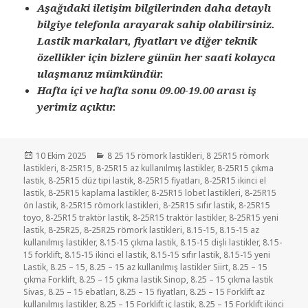
Aşağıdaki iletişim bilgilerinden daha detaylı
bilgiye telefonla arayarak sahip olabilirsiniz.
Lastik markaları, fiyatları ve diğer teknik
özellikler için bizlere günün her saati kolayca
ulaşmanız mümkündür.
Hafta içi ve hafta sonu 09.00-19.00 arası iş
yerimiz açıktır.
Yayın
Kategoriler
10 Ekim 2025
8 25 15 römork lastikleri
,
8 25R15 römork
tarihi
lastikleri
,
8-25R15
,
8-25R15 az kullanılmış lastikler
,
8-25R15 çıkma
lastik
,
8-25R15 düz tipi lastik
,
8-25R15 fiyatları
,
8-25R15 ikinci el
lastik
,
8-25R15 kaplama lastikler
,
8-25R15 lobet lastikleri
,
8-25R15
ön lastik
,
8-25R15 römork lastikleri
,
8-25R15 sıfır lastik
,
8-25R15
toyo
,
8-25R15 traktör lastik
,
8-25R15 traktör lastikler
,
8-25R15 yeni
lastik
,
8-25R25
,
8-25R25 römork lastikleri
,
8.15-15
,
8.15-15 az
kullanılmış lastikler
,
8.15-15 çıkma lastik
,
8.15-15 dişli lastikler
,
8.15-
15 forklift
,
8.15-15 ikinci el lastik
,
8.15-15 sıfır lastik
,
8.15-15 yeni
Lastik
,
8.25 – 15
,
8.25 – 15 az kullanılmış lastikler Siirt
,
8.25 – 15
çıkma Forklift
,
8.25 – 15 çıkma lastik Sinop
,
8.25 – 15 çıkma lastik
Sivas
,
8.25 – 15 ebatları
,
8.25 – 15 fiyatları
,
8.25 – 15 Forklift az
kullanılmış lastikler
,
8.25 – 15 Forklift iç lastik
,
8.25 – 15 Forklift ikinci