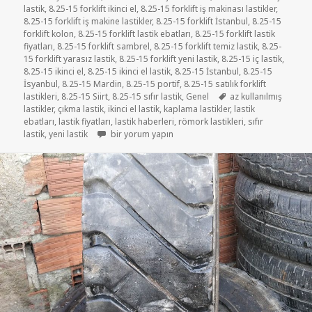
lastik
,
8.25-15 forklift ikinci el
,
8.25-15 forklift iş makinası lastikler
,
8.25-15 forklift iş makine lastikler
,
8.25-15 forklift İstanbul
,
8.25-15
forklift kolon
,
8.25-15 forklift lastik ebatları
,
8.25-15 forklift lastik
fiyatları
,
8.25-15 forklift sambrel
,
8.25-15 forklift temiz lastik
,
8.25-
15 forklift yarasız lastik
,
8.25-15 forklift yeni lastik
,
8.25-15 iç lastik
,
8.25-15 ikinci el
,
8.25-15 ikinci el lastik
,
8.25-15 İstanbul
,
8.25-15
İsyanbul
,
8.25-15 Mardin
,
8.25-15 portif
,
8.25-15 satılık forklift
Etiketler
lastikleri
,
8.25-15 Siirt
,
8.25-15 sıfır lastik
,
Genel
az kullanılmış
lastikler
,
çıkma lastik
,
ikinci el lastik
,
kaplama lastikler
,
lastik
ebatları
,
lastik fiyatları
,
lastik haberleri
,
römork lastikleri
,
sıfır
8-25-15 YENİ SIFIR LASTİKLER için
lastik
,
yeni lastik
bir yorum yapın