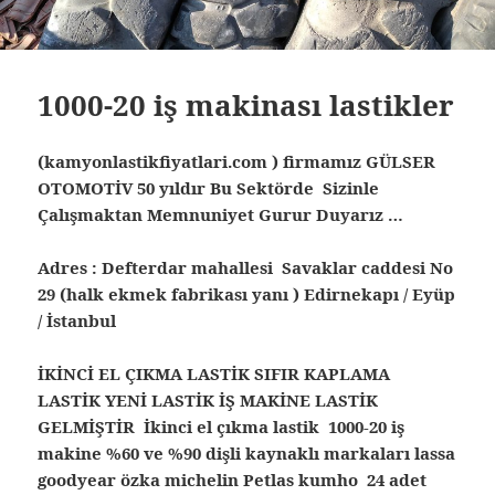
1000-20 iş makinası lastikler
(kamyonlastikfiyatlari.com ) firmamız GÜLSER
OTOMOTİV 50 yıldır Bu Sektörde Sizinle
Çalışmaktan Memnuniyet Gurur Duyarız …
Adres : Defterdar mahallesi Savaklar caddesi No
29 (halk ekmek fabrikası yanı ) Edirnekapı / Eyüp
/ İstanbul
İKİNCİ EL ÇIKMA LASTİK SIFIR KAPLAMA
LASTİK YENİ LASTİK İŞ MAKİNE LASTİK
GELMİŞTİR İkinci el çıkma lastik 1000-20 iş
makine %60 ve %90 dişli kaynaklı markaları lassa
goodyear özka michelin Petlas kumho 24 adet