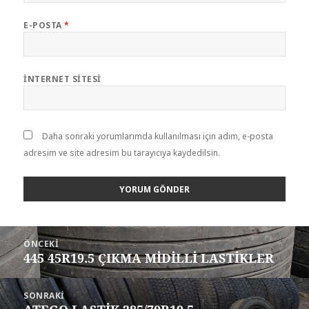
E-POSTA
*
İNTERNET SITESI
Daha sonraki yorumlarımda kullanılması için adım, e-posta
adresim ve site adresim bu tarayıcıya kaydedilsin.
Yazı
ÖNCEKI
gezinmesi
445 45R19.5 ÇIKMA MİDİLLİ LASTİKLER
Önceki
yazı:
SONRAKI