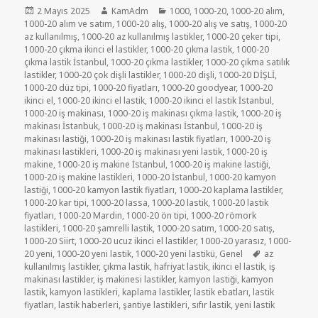
Yayın
Yazar
Kategoriler
2 Mayıs 2025
KamAdm
1000
,
1000-20
,
1000-20 alım
,
tarihi
1000-20 alım ve satım
,
1000-20 alış
,
1000-20 alış ve satış
,
1000-20
az kullanılmış
,
1000-20 az kullanılmış lastikler
,
1000-20 çeker tipi
,
1000-20 çıkma ikinci el lastikler
,
1000-20 çıkma lastik
,
1000-20
çıkma lastik İstanbul
,
1000-20 çıkma lastikler
,
1000-20 çıkma satılık
lastikler
,
1000-20 çok dişli lastikler
,
1000-20 dişli
,
1000-20 DİŞLİ
,
1000-20 düz tipi
,
1000-20 fiyatları
,
1000-20 goodyear
,
1000-20
ikinci el
,
1000-20 ikinci el lastik
,
1000-20 ikinci el lastik İstanbul
,
1000-20 iş makinası
,
1000-20 iş makinası çıkma lastik
,
1000-20 iş
makinası İstanbuk
,
1000-20 iş makinası İstanbul
,
1000-20 iş
makinası lastiği
,
1000-20 iş makinası lastik fiyatları
,
1000-20 iş
makinası lastikleri
,
1000-20 iş makinası yeni lastik
,
1000-20 iş
makine
,
1000-20 iş makine İstanbul
,
1000-20 iş makine lastiği
,
1000-20 iş makine lastikleri
,
1000-20 İstanbul
,
1000-20 kamyon
lastiği
,
1000-20 kamyon lastik fiyatları
,
1000-20 kaplama lastikler
,
1000-20 kar tipi
,
1000-20 lassa
,
1000-20 lastik
,
1000-20 lastik
fiyatları
,
1000-20 Mardin
,
1000-20 ön tipi
,
1000-20 römork
lastikleri
,
1000-20 şamrelli lastik
,
1000-20 satım
,
1000-20 satış
,
1000-20 Siirt
,
1000-20 ucuz ikinci el lastikler
,
1000-20 yarasız
,
1000-
Etiketler
20 yeni
,
1000-20 yeni lastik
,
1000-20 yeni lastikü
,
Genel
az
kullanılmış lastikler
,
çıkma lastik
,
hafriyat lastik
,
ikinci el lastik
,
iş
makinası lastikler
,
iş makinesi lastikler
,
kamyon lastiği
,
kamyon
lastik
,
kamyon lastikleri
,
kaplama lastikler
,
lastik ebatları
,
lastik
fiyatları
,
lastik haberleri
,
şantiye lastikleri
,
sıfır lastik
,
yeni lastik