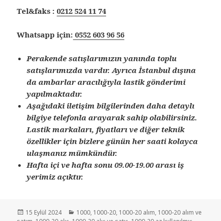
Tel&faks :
0212 524 11 74
Whatsapp için:
0552 603 96 56
Perakende satışlarımızın yanında toplu
satışlarımızda vardır. Ayrıca İstanbul dışına
da ambarlar aracılığıyla lastik gönderimi
yapılmaktadır.
Aşağıdaki iletişim bilgilerinden daha detaylı
bilgiye telefonla arayarak sahip olabilirsiniz.
Lastik markaları, fiyatları ve diğer teknik
özellikler için bizlere günün her saati kolayca
ulaşmanız mümkündür.
Hafta içi ve hafta sonu 09.00-19.00 arası iş
yerimiz açıktır.
Yayın
Kategoriler
15 Eylül 2024
1000
,
1000-20
,
1000-20 alım
,
1000-20 alım ve
tarihi