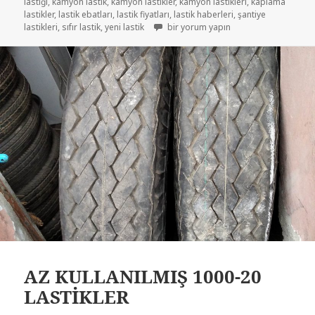
lastiği
,
kamyon lastik
,
kamyon lastikler
,
kamyon lastikleri
,
kaplama
lastikler
,
lastik ebatları
,
lastik fiyatları
,
lastik haberleri
,
şantiye
1000-20 DİŞLİ İŞ MAKİNASI LASTİKLER
lastikleri
,
sıfır lastik
,
yeni lastik
bir yorum yapın
AZ KULLANILMIŞ 1000-20
LASTİKLER