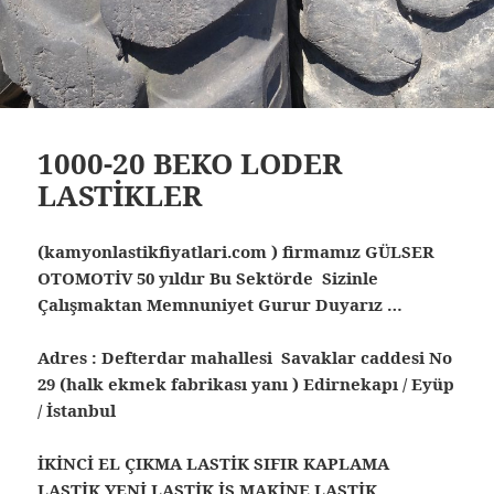
1000-20 BEKO LODER
LASTİKLER
(kamyonlastikfiyatlari.com ) firmamız GÜLSER
OTOMOTİV 50 yıldır Bu Sektörde Sizinle
Çalışmaktan Memnuniyet Gurur Duyarız …
Adres : Defterdar mahallesi Savaklar caddesi No
29 (halk ekmek fabrikası yanı ) Edirnekapı / Eyüp
/ İstanbul
İKİNCİ EL ÇIKMA LASTİK SIFIR KAPLAMA
LASTİK YENİ LASTİK İŞ MAKİNE LASTİK