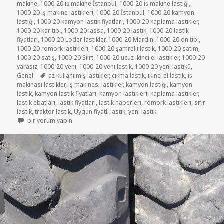
makine
,
1000-20 iş makine İstanbul
,
1000-20 iş makine lastiği
,
1000-20 iş makine lastikleri
,
1000-20 İstanbul
,
1000-20 kamyon
lastiği
,
1000-20 kamyon lastik fiyatları
,
1000-20 kaplama lastikler
,
1000-20 kar tipi
,
1000-20 lassa
,
1000-20 lastik
,
1000-20 lastik
fiyatları
,
1000-20 Loder lastikler
,
1000-20 Mardin
,
1000-20 ön tipi
,
1000-20 römork lastikleri
,
1000-20 şamrelli lastik
,
1000-20 satım
,
1000-20 satış
,
1000-20 Siirt
,
1000-20 ucuz ikinci el lastikler
,
1000-20
yarasız
,
1000-20 yeni
,
1000-20 yeni lastik
,
1000-20 yeni lastikü
,
Etiketler
Genel
az kullanılmış lastikler
,
çıkma lastik
,
ikinci el lastik
,
iş
makinası lastikler
,
iş makinesi lastikler
,
kamyon lastiği
,
kamyon
lastik
,
kamyon lastik fiyatları
,
kamyon lastikleri
,
kaplama lastikler
,
lastik ebatları
,
lastik fiyatları
,
lastik haberleri
,
römork lastikleri
,
sıfır
lastik
,
traktör lastik
,
Uygun fiyatlı lastik
,
yeni lastik
Ekskavatör 1000-20 iş makinesi lastikler için
bir yorum yapın