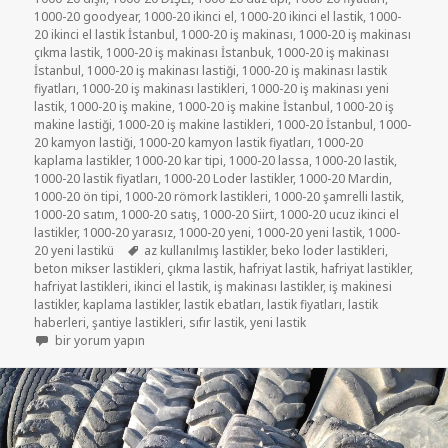
1000-20 goodyear
,
1000-20 ikinci el
,
1000-20 ikinci el lastik
,
1000-
20 ikinci el lastik İstanbul
,
1000-20 iş makinası
,
1000-20 iş makinası
çıkma lastik
,
1000-20 iş makinası İstanbuk
,
1000-20 iş makinası
İstanbul
,
1000-20 iş makinası lastiği
,
1000-20 iş makinası lastik
fiyatları
,
1000-20 iş makinası lastikleri
,
1000-20 iş makinası yeni
lastik
,
1000-20 iş makine
,
1000-20 iş makine İstanbul
,
1000-20 iş
makine lastiği
,
1000-20 iş makine lastikleri
,
1000-20 İstanbul
,
1000-
20 kamyon lastiği
,
1000-20 kamyon lastik fiyatları
,
1000-20
kaplama lastikler
,
1000-20 kar tipi
,
1000-20 lassa
,
1000-20 lastik
,
1000-20 lastik fiyatları
,
1000-20 Loder lastikler
,
1000-20 Mardin
,
1000-20 ön tipi
,
1000-20 römork lastikleri
,
1000-20 şamrelli lastik
,
1000-20 satım
,
1000-20 satış
,
1000-20 Siirt
,
1000-20 ucuz ikinci el
lastikler
,
1000-20 yarasız
,
1000-20 yeni
,
1000-20 yeni lastik
,
1000-
Etiketler
20 yeni lastikü
az kullanılmış lastikler
,
beko loder lastikleri
,
beton mikser lastikleri
,
çıkma lastik
,
hafriyat lastik
,
hafriyat lastikler
,
hafriyat lastikleri
,
ikinci el lastik
,
iş makinası lastikler
,
iş makinesi
lastikler
,
kaplama lastikler
,
lastik ebatları
,
lastik fiyatları
,
lastik
haberleri
,
şantiye lastikleri
,
sıfır lastik
,
yeni lastik
1000-20 BEKO LODER LASTİKLER için
bir yorum yapın