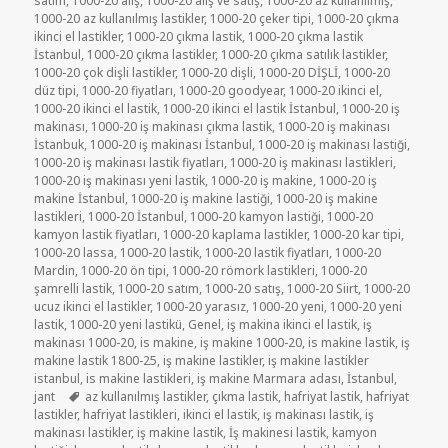
satım
,
1000-20 alış
,
1000-20 alış ve satış
,
1000-20 az kullanılmış
,
1000-20 az kullanılmış lastikler
,
1000-20 çeker tipi
,
1000-20 çıkma
ikinci el lastikler
,
1000-20 çıkma lastik
,
1000-20 çıkma lastik
İstanbul
,
1000-20 çıkma lastikler
,
1000-20 çıkma satılık lastikler
,
1000-20 çok dişli lastikler
,
1000-20 dişli
,
1000-20 DİŞLİ
,
1000-20
düz tipi
,
1000-20 fiyatları
,
1000-20 goodyear
,
1000-20 ikinci el
,
1000-20 ikinci el lastik
,
1000-20 ikinci el lastik İstanbul
,
1000-20 iş
makinası
,
1000-20 iş makinası çıkma lastik
,
1000-20 iş makinası
İstanbuk
,
1000-20 iş makinası İstanbul
,
1000-20 iş makinası lastiği
,
1000-20 iş makinası lastik fiyatları
,
1000-20 iş makinası lastikleri
,
1000-20 iş makinası yeni lastik
,
1000-20 iş makine
,
1000-20 iş
makine İstanbul
,
1000-20 iş makine lastiği
,
1000-20 iş makine
lastikleri
,
1000-20 İstanbul
,
1000-20 kamyon lastiği
,
1000-20
kamyon lastik fiyatları
,
1000-20 kaplama lastikler
,
1000-20 kar tipi
,
1000-20 lassa
,
1000-20 lastik
,
1000-20 lastik fiyatları
,
1000-20
Mardin
,
1000-20 ön tipi
,
1000-20 römork lastikleri
,
1000-20
şamrelli lastik
,
1000-20 satım
,
1000-20 satış
,
1000-20 Siirt
,
1000-20
ucuz ikinci el lastikler
,
1000-20 yarasız
,
1000-20 yeni
,
1000-20 yeni
lastik
,
1000-20 yeni lastikü
,
Genel
,
iş makina ikinci el lastik
,
iş
makinası 1000-20
,
is makine
,
iş makine 1000-20
,
is makine lastik
,
iş
makine lastik 1800-25
,
iş makine lastikler
,
iş makine lastikler
istanbul
,
is makine lastikleri
,
iş makine Marmara adası
,
İstanbul
,
Etiketler
jant
az kullanılmış lastikler
,
çıkma lastik
,
hafriyat lastik
,
hafriyat
lastikler
,
hafriyat lastikleri
,
ikinci el lastik
,
iş makinası lastik
,
iş
makinası lastikler
,
iş makine lastik
,
İş makinesi lastik
,
kamyon