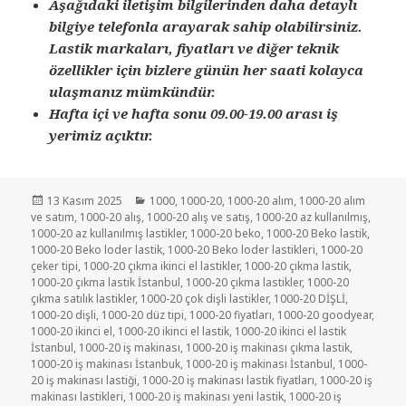
Aşağıdaki iletişim bilgilerinden daha detaylı
bilgiye telefonla arayarak sahip olabilirsiniz.
Lastik markaları, fiyatları ve diğer teknik
özellikler için bizlere günün her saati kolayca
ulaşmanız mümkündür.
Hafta içi ve hafta sonu 09.00-19.00 arası iş
yerimiz açıktır.
Yayın
Kategoriler
13 Kasım 2025
1000
,
1000-20
,
1000-20 alım
,
1000-20 alım
tarihi
ve satım
,
1000-20 alış
,
1000-20 alış ve satış
,
1000-20 az kullanılmış
,
1000-20 az kullanılmış lastikler
,
1000-20 beko
,
1000-20 Beko lastik
,
1000-20 Beko loder lastik
,
1000-20 Beko loder lastikleri
,
1000-20
çeker tipi
,
1000-20 çıkma ikinci el lastikler
,
1000-20 çıkma lastik
,
1000-20 çıkma lastik İstanbul
,
1000-20 çıkma lastikler
,
1000-20
çıkma satılık lastikler
,
1000-20 çok dişli lastikler
,
1000-20 DİŞLİ
,
1000-20 dişli
,
1000-20 düz tipi
,
1000-20 fiyatları
,
1000-20 goodyear
,
1000-20 ikinci el
,
1000-20 ikinci el lastik
,
1000-20 ikinci el lastik
İstanbul
,
1000-20 iş makinası
,
1000-20 iş makinası çıkma lastik
,
1000-20 iş makinası İstanbuk
,
1000-20 iş makinası İstanbul
,
1000-
20 iş makinası lastiği
,
1000-20 iş makinası lastik fiyatları
,
1000-20 iş
makinası lastikleri
,
1000-20 iş makinası yeni lastik
,
1000-20 iş