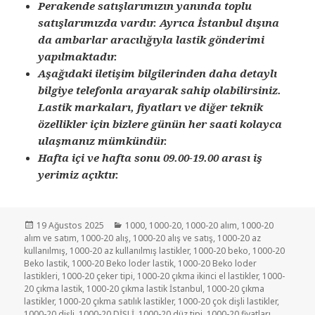
Perakende satışlarımızın yanında toplu
satışlarımızda vardır. Ayrıca İstanbul dışına
da ambarlar aracılığıyla lastik gönderimi
yapılmaktadır.
Aşağıdaki iletişim bilgilerinden daha detaylı
bilgiye telefonla arayarak sahip olabilirsiniz.
Lastik markaları, fiyatları ve diğer teknik
özellikler için bizlere günün her saati kolayca
ulaşmanız mümkündür.
Hafta içi ve hafta sonu 09.00-19.00 arası iş
yerimiz açıktır.
Yayın
Kategoriler
19 Ağustos 2025
1000
,
1000-20
,
1000-20 alım
,
1000-20
tarihi
alım ve satım
,
1000-20 alış
,
1000-20 alış ve satış
,
1000-20 az
kullanılmış
,
1000-20 az kullanılmış lastikler
,
1000-20 beko
,
1000-20
Beko lastik
,
1000-20 Beko loder lastik
,
1000-20 Beko loder
lastikleri
,
1000-20 çeker tipi
,
1000-20 çıkma ikinci el lastikler
,
1000-
20 çıkma lastik
,
1000-20 çıkma lastik İstanbul
,
1000-20 çıkma
lastikler
,
1000-20 çıkma satılık lastikler
,
1000-20 çok dişli lastikler
,
1000-20 dişli
,
1000-20 DİŞLİ
,
1000-20 düz tipi
,
1000-20 fiyatları
,