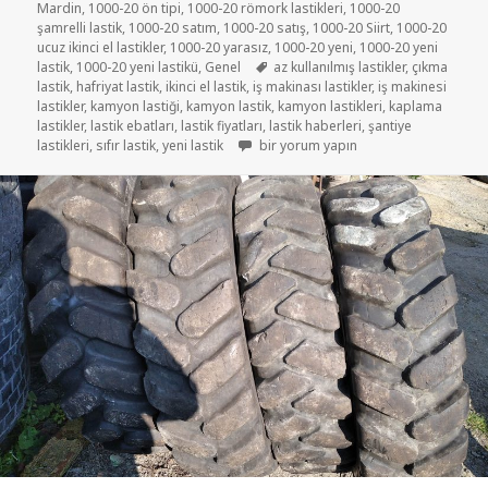
Mardin
,
1000-20 ön tipi
,
1000-20 römork lastikleri
,
1000-20
şamrelli lastik
,
1000-20 satım
,
1000-20 satış
,
1000-20 Siirt
,
1000-20
ucuz ikinci el lastikler
,
1000-20 yarasız
,
1000-20 yeni
,
1000-20 yeni
Etiketler
lastik
,
1000-20 yeni lastikü
,
Genel
az kullanılmış lastikler
,
çıkma
lastik
,
hafriyat lastik
,
ikinci el lastik
,
iş makinası lastikler
,
iş makinesi
lastikler
,
kamyon lastiği
,
kamyon lastik
,
kamyon lastikleri
,
kaplama
lastikler
,
lastik ebatları
,
lastik fiyatları
,
lastik haberleri
,
şantiye
1000-20 iş makinası lastikler için
lastikleri
,
sıfır lastik
,
yeni lastik
bir yorum yapın