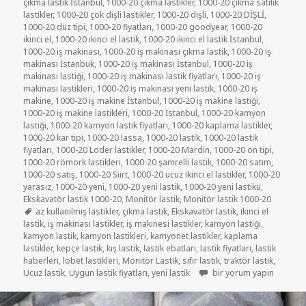
çıkma lastik İstanbul
,
1000-20 çıkma lastikler
,
1000-20 çıkma satılık
lastikler
,
1000-20 çok dişli lastikler
,
1000-20 dişli
,
1000-20 DİŞLİ
,
1000-20 düz tipi
,
1000-20 fiyatları
,
1000-20 goodyear
,
1000-20
ikinci el
,
1000-20 ikinci el lastik
,
1000-20 ikinci el lastik İstanbul
,
1000-20 iş makinası
,
1000-20 iş makinası çıkma lastik
,
1000-20 iş
makinası İstanbuk
,
1000-20 iş makinası İstanbul
,
1000-20 iş
makinası lastiği
,
1000-20 iş makinası lastik fiyatları
,
1000-20 iş
makinası lastikleri
,
1000-20 iş makinası yeni lastik
,
1000-20 iş
makine
,
1000-20 iş makine İstanbul
,
1000-20 iş makine lastiği
,
1000-20 iş makine lastikleri
,
1000-20 İstanbul
,
1000-20 kamyon
lastiği
,
1000-20 kamyon lastik fiyatları
,
1000-20 kaplama lastikler
,
1000-20 kar tipi
,
1000-20 lassa
,
1000-20 lastik
,
1000-20 lastik
fiyatları
,
1000-20 Loder lastikler
,
1000-20 Mardin
,
1000-20 ön tipi
,
1000-20 römork lastikleri
,
1000-20 şamrelli lastik
,
1000-20 satım
,
1000-20 satış
,
1000-20 Siirt
,
1000-20 ucuz ikinci el lastikler
,
1000-20
yarasız
,
1000-20 yeni
,
1000-20 yeni lastik
,
1000-20 yeni lastikü
,
Ekskavatör lastik 1000-20
,
Monitör lastik
,
Monitör lastik 1000-20
Etiketler
az kullanılmış lastikler
,
çıkma lastik
,
Ekskavatör lastik
,
ikinci el
lastik
,
iş makinası lastikler
,
iş makinesi lastikler
,
kamyon lastiği
,
kamyon lastik
,
kamyon lastikleri
,
kamyonet lastikler
,
kaplama
lastikler
,
kepçe lastik
,
kış lastik
,
lastik ebatları
,
lastik fiyatları
,
lastik
haberleri
,
lobet lastikleri
,
Monitör Lastik
,
sıfır lastik
,
traktör lastik
,
1000-20 MONİTÖR LASTİ
Ucuz lastik
,
Uygun lastik fiyatları
,
yeni lastik
bir yorum yapın