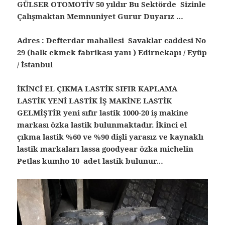
GÜLSER OTOMOTİV 50 yıldır Bu Sektörde Sizinle
Çalışmaktan Memnuniyet Gurur Duyarız …
Adres : Defterdar mahallesi Savaklar caddesi No
29 (halk ekmek fabrikası yanı ) Edirnekapı / Eyüp
/ İstanbul
İKİNCİ EL ÇIKMA LASTİK SIFIR KAPLAMA
LASTİK YENİ LASTİK İŞ MAKİNE LASTİK
GELMİŞTİR yeni sıfır lastik 1000-20 iş makine
markası özka lastik bulunmaktadır. İkinci el
çıkma lastik %60 ve %90 dişli yarasız ve kaynaklı
lastik markaları lassa goodyear özka michelin
Petlas kumho 10 adet lastik bulunur…