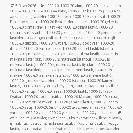
Yayın
Kategoriler
5 Ocak 2026
1000-20
,
1000-20 alım
,
1000-20 alım ve satım
,
tarihi
1000-20 alış
,
1000-20 alış ve satış
,
1000-20 az kullanılmış
,
1000-20
az kullanılmış lastikler
,
1000-20 beko
,
1000-20 Beko lastik
,
1000-20
Beko loder lastik
,
1000-20 Beko loder lastikleri
,
1000-20 çeker tipi
,
1000-20 çıkma ikinci el lastikler
,
1000-20 çıkma lastik
,
1000-20
çıkma lastik İstanbul
,
1000-20 çıkma lastikler
,
1000-20 çıkma satılık
lastikler
,
1000-20 çok dişli lastikler
,
1000-20 DİŞLİ
,
1000-20 dişli
,
1000-20 düz tipi
,
1000-20 fiyatları
,
1000-20 goodyear
,
1000-20
ikinci el
,
1000-20 ikinci el lastik
,
1000-20 ikinci el lastik İstanbul
,
1000-20 iş makinası
,
1000-20 iş makinası çıkma lastik
,
1000-20 iş
makinası İstanbuk
,
1000-20 iş makinası İstanbul
,
1000-20 iş
makinası lastiği
,
1000-20 iş makinası lastik fiyatları
,
1000-20 iş
makinası lastikleri
,
1000-20 iş makinası yeni lastik
,
1000-20 iş
makine
,
1000-20 iş makine İstanbul
,
1000-20 iş makine lastiği
,
1000-20 iş makine lastikleri
,
1000-20 İstanbul
,
1000-20 kamyon
lastiği
,
1000-20 kamyon lastik fiyatları
,
1000-20 kaplama lastikler
,
1000-20 kar tipi
,
1000-20 lassa
,
1000-20 lastik
,
1000-20 lastik
fiyatları
,
1000-20 Loder lastikler
,
1000-20 Mardin
,
1000-20 ön tipi
,
1000-20 römork lastikleri
,
1000-20 şamrelli lastik
,
1000-20 satım
,
1000-20 satış
,
1000-20 Siirt
,
1000-20 ucuz ikinci el lastikler
,
1000-20
Etiketl
yarasız
,
1000-20 yeni
,
1000-20 yeni lastik
,
1000-20 yeni lastikü
az kullanılmış lastikler
,
çıkma lastik
,
Ekskavatör lastik
,
ikinci el lastik
,
iş makinası lastikler
,
iş makinesi lastikler
,
kaplama lastikler
,
kepçe
lastik
,
lastik ebatları
,
lastik fiyatları
,
lastik haberleri
,
lobet lastikleri
,