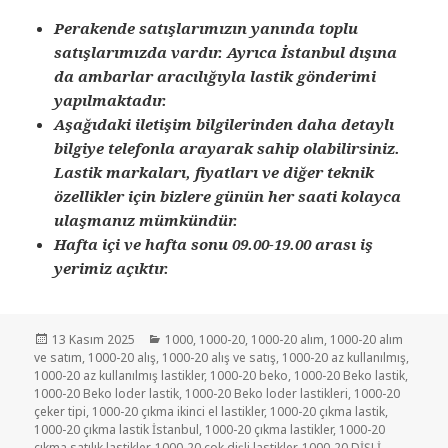
Perakende satışlarımızın yanında toplu
satışlarımızda vardır. Ayrıca İstanbul dışına
da ambarlar aracılığıyla lastik gönderimi
yapılmaktadır.
Aşağıdaki iletişim bilgilerinden daha detaylı
bilgiye telefonla arayarak sahip olabilirsiniz.
Lastik markaları, fiyatları ve diğer teknik
özellikler için bizlere günün her saati kolayca
ulaşmanız mümkündür.
Hafta içi ve hafta sonu 09.00-19.00 arası iş
yerimiz açıktır.
Yayın
Kategoriler
13 Kasım 2025
1000
,
1000-20
,
1000-20 alım
,
1000-20 alım
tarihi
ve satım
,
1000-20 alış
,
1000-20 alış ve satış
,
1000-20 az kullanılmış
,
1000-20 az kullanılmış lastikler
,
1000-20 beko
,
1000-20 Beko lastik
,
1000-20 Beko loder lastik
,
1000-20 Beko loder lastikleri
,
1000-20
çeker tipi
,
1000-20 çıkma ikinci el lastikler
,
1000-20 çıkma lastik
,
1000-20 çıkma lastik İstanbul
,
1000-20 çıkma lastikler
,
1000-20
çıkma satılık lastikler
,
1000-20 çok dişli lastikler
,
1000-20 DİŞLİ
,