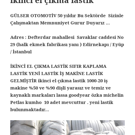
GÜLSER OTOMOTİV 50 yıldır Bu Sektörde Sizinle
Çalışmaktan Memnuniyet Gurur Duyarız …
Adres : Defterdar mahallesi Savaklar caddesi No
29 (halk ekmek fabrikası yanı ) Edirnekapı / Eyüp
/ İstanbul
İKİNCİ EL ÇIKMA LASTİK SIFIR KAPLAMA
LASTİK YENİ LASTİK İŞ MAKİNE LASTİK
GELMİŞTİR ikinci el çıkma lastik 1000-20 iş
makine %50 ve %90 dişli yarasız ve temiz ve
kaynaklı markaları lassa goodyear özka michelin
Petlas kumho 10 adet mevcuttur . yeni lastik
bulunmaktadır…