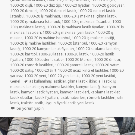
1000-20 dişli
,
1000-20 düz tipi
,
1000-20 fiyatları
,
1000-20 goodyear
,
1000-20 ikinci el
,
1000-20 ikinci el lastik
,
1000-20 ikinci el lastik
İstanbul
,
1000-20 iş makinası
,
1000-20 iş makinası çıkma lastik
,
1000-20 iş makinası İstanbuk
,
1000-20 iş makinası İstanbul
,
1000-
20 iş makinası lastiği
,
1000-20 iş makinası lastik fiyatları
,
1000-20 iş
makinası lastikleri
,
1000-20 iş makinası yeni lastik
,
1000-20 iş
makine
,
1000-20 iş makine İstanbul
,
1000-20 iş makine lastiği
,
1000-20 iş makine lastikleri
,
1000-20 İstanbul
,
1000-20 kamyon
lastiği
,
1000-20 kamyon lastik fiyatları
,
1000-20 kaplama lastikler
,
1000-20 kar tipi
,
1000-20 lassa
,
1000-20 lastik
,
1000-20 lastik
fiyatları
,
1000-20 Loder lastikler
,
1000-20 Mardin
,
1000-20 ön tipi
,
1000-20 römork lastikleri
,
1000-20 şamrelli lastik
,
1000-20 satım
,
1000-20 satış
,
1000-20 Siirt
,
1000-20 ucuz ikinci el lastikler
,
1000-20
yarasız
,
1000-20 yeni
,
1000-20 yeni lastik
,
1000-20 yeni lastikü
,
Etiketler
Genel
az kullanılmış lastikler
,
çıkma lastik
,
ikinci el lastik
,
iş
makinası lastikler
,
iş makinesi lastikler
,
kamyon lastiği
,
kamyon
lastik
,
kamyon lastik fiyatları
,
kamyon lastikleri
,
kaplama lastikler
,
lastik ebatları
,
lastik fiyatları
,
lastik haberleri
,
römork lastikleri
,
sıfır
lastik
,
traktör lastik
,
Uygun fiyatlı lastik
,
yeni lastik
Ekskavatör 1000-20 iş makinesi lastikler için
bir yorum yapın