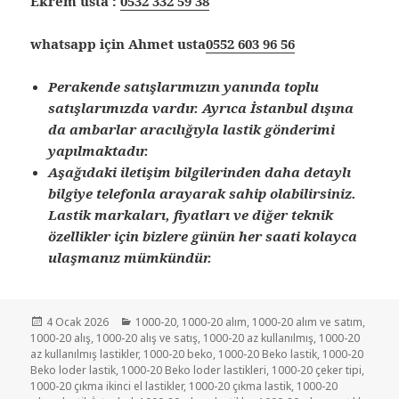
Ekrem usta :
0532 332 59 38
whatsapp için Ahmet usta
0552 603 96 56
Perakende satışlarımızın yanında toplu
satışlarımızda vardır. Ayrıca İstanbul dışına
da ambarlar aracılığıyla lastik gönderimi
yapılmaktadır.
Aşağıdaki iletişim bilgilerinden daha detaylı
bilgiye telefonla arayarak sahip olabilirsiniz.
Lastik markaları, fiyatları ve diğer teknik
özellikler için bizlere günün her saati kolayca
ulaşmanız mümkündür.
Yayın
Kategoriler
4 Ocak 2026
1000-20
,
1000-20 alım
,
1000-20 alım ve satım
,
tarihi
1000-20 alış
,
1000-20 alış ve satış
,
1000-20 az kullanılmış
,
1000-20
az kullanılmış lastikler
,
1000-20 beko
,
1000-20 Beko lastik
,
1000-20
Beko loder lastik
,
1000-20 Beko loder lastikleri
,
1000-20 çeker tipi
,
1000-20 çıkma ikinci el lastikler
,
1000-20 çıkma lastik
,
1000-20