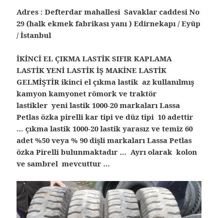
Adres : Defterdar mahallesi Savaklar caddesi No
29 (halk ekmek fabrikası yanı ) Edirnekapı / Eyüp
/ İstanbul
İKİNCİ EL ÇIKMA LASTİK SIFIR KAPLAMA
LASTİK YENİ LASTİK İŞ MAKİNE LASTİK
GELMİŞTİR ikinci el çıkma lastik az kullanılmış
kamyon kamyonet römork ve traktör
lastikler yeni lastik 1000-20 markaları Lassa
Petlas özka pirelli kar tipi ve düz tipi 10 adettir
… çıkma lastik 1000-20 lastik yarasız ve temiz 60
adet %50 veya % 90 dişli markaları Lassa Petlas
özka Pirelli bulunmaktadır … Ayrı olarak kolon
ve sambrel mevcuttur …