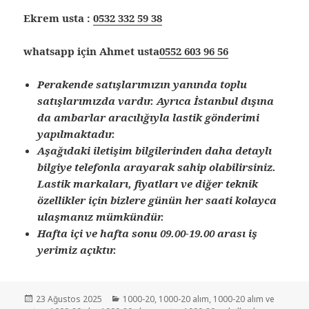
Ekrem usta :
0532 332 59 38
whatsapp için Ahmet usta
0552 603 96 56
Perakende satışlarımızın yanında toplu
satışlarımızda vardır. Ayrıca İstanbul dışına
da ambarlar aracılığıyla lastik gönderimi
yapılmaktadır.
Aşağıdaki iletişim bilgilerinden daha detaylı
bilgiye telefonla arayarak sahip olabilirsiniz.
Lastik markaları, fiyatları ve diğer teknik
özellikler için bizlere günün her saati kolayca
ulaşmanız mümkündür.
Hafta içi ve hafta sonu 09.00-19.00 arası iş
yerimiz açıktır.
Yayın
Kategoriler
23 Ağustos 2025
1000-20
,
1000-20 alım
,
1000-20 alım ve