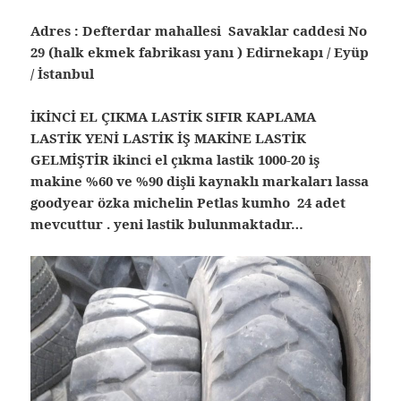
Adres : Defterdar mahallesi Savaklar caddesi No
29 (halk ekmek fabrikası yanı ) Edirnekapı / Eyüp
/ İstanbul
İKİNCİ EL ÇIKMA LASTİK SIFIR KAPLAMA
LASTİK YENİ LASTİK İŞ MAKİNE LASTİK
GELMİŞTİR ikinci el çıkma lastik 1000-20 iş
makine %60 ve %90 dişli kaynaklı markaları lassa
goodyear özka michelin Petlas kumho 24 adet
mevcuttur . yeni lastik bulunmaktadır…