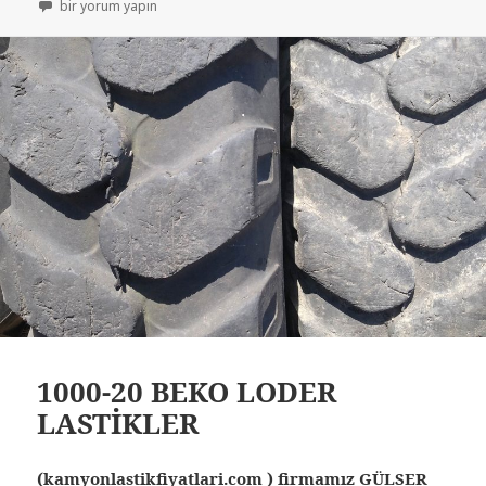
AZ KULLANILMIŞ LASTİKLER 1000-20 RÖMORK LASTİKLER için
bir yorum yapın
1000-20 BEKO LODER
LASTİKLER
(kamyonlastikfiyatlari.com ) firmamız GÜLSER