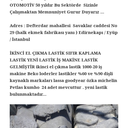
OTOMOTİV 50 yıldır Bu Sektörde Sizinle
Çalışmaktan Memnuniyet Gurur Duyarız …
Adres : Defterdar mahallesi Savaklar caddesi No
29 (halk ekmek fabrikası yanı ) Edirnekapı / Eyüp
/ İstanbul
İKİNCİ EL ÇIKMA LASTİK SIFIR KAPLAMA
LASTİK YENİ LASTİK İŞ MAKİNE LASTİK
GELMİŞTİR ikinci el çıkma lastik 1000-20 iş
makine Beko loderler lastikler %60 ve %90 dişli
kaynaklı markaları lassa goodyear özka michelin
Petlas kumho 24 adet mevcuttur . yeni lastik
bulunmaktadır…