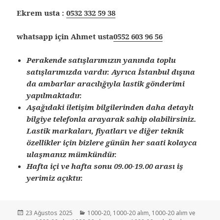
Ekrem usta :
0532 332 59 38
whatsapp için Ahmet usta
0552 603 96 56
Perakende satışlarımızın yanında toplu
satışlarımızda vardır. Ayrıca İstanbul dışına
da ambarlar aracılığıyla lastik gönderimi
yapılmaktadır.
Aşağıdaki iletişim bilgilerinden daha detaylı
bilgiye telefonla arayarak sahip olabilirsiniz.
Lastik markaları, fiyatları ve diğer teknik
özellikler için bizlere günün her saati kolayca
ulaşmanız mümkündür.
Hafta içi ve hafta sonu 09.00-19.00 arası iş
yerimiz açıktır.
Yayın
Kategoriler
23 Ağustos 2025
1000-20
,
1000-20 alım
,
1000-20 alım ve