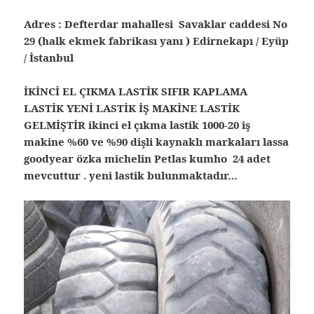
Adres : Defterdar mahallesi Savaklar caddesi No
29 (halk ekmek fabrikası yanı ) Edirnekapı / Eyüp
/ İstanbul
İKİNCİ EL ÇIKMA LASTİK SIFIR KAPLAMA
LASTİK YENİ LASTİK İŞ MAKİNE LASTİK
GELMİŞTİR ikinci el çıkma lastik 1000-20 iş
makine %60 ve %90 dişli kaynaklı markaları lassa
goodyear özka michelin Petlas kumho 24 adet
mevcuttur . yeni lastik bulunmaktadır…