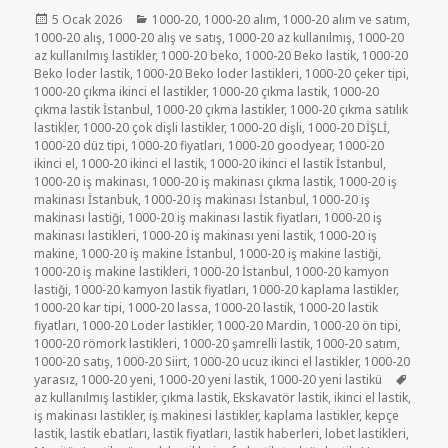
Yayın
Kategoriler
5 Ocak 2026
1000-20
,
1000-20 alım
,
1000-20 alım ve satım
,
tarihi
1000-20 alış
,
1000-20 alış ve satış
,
1000-20 az kullanılmış
,
1000-20
az kullanılmış lastikler
,
1000-20 beko
,
1000-20 Beko lastik
,
1000-20
Beko loder lastik
,
1000-20 Beko loder lastikleri
,
1000-20 çeker tipi
,
1000-20 çıkma ikinci el lastikler
,
1000-20 çıkma lastik
,
1000-20
çıkma lastik İstanbul
,
1000-20 çıkma lastikler
,
1000-20 çıkma satılık
lastikler
,
1000-20 çok dişli lastikler
,
1000-20 dişli
,
1000-20 DİŞLİ
,
1000-20 düz tipi
,
1000-20 fiyatları
,
1000-20 goodyear
,
1000-20
ikinci el
,
1000-20 ikinci el lastik
,
1000-20 ikinci el lastik İstanbul
,
1000-20 iş makinası
,
1000-20 iş makinası çıkma lastik
,
1000-20 iş
makinası İstanbuk
,
1000-20 iş makinası İstanbul
,
1000-20 iş
makinası lastiği
,
1000-20 iş makinası lastik fiyatları
,
1000-20 iş
makinası lastikleri
,
1000-20 iş makinası yeni lastik
,
1000-20 iş
makine
,
1000-20 iş makine İstanbul
,
1000-20 iş makine lastiği
,
1000-20 iş makine lastikleri
,
1000-20 İstanbul
,
1000-20 kamyon
lastiği
,
1000-20 kamyon lastik fiyatları
,
1000-20 kaplama lastikler
,
1000-20 kar tipi
,
1000-20 lassa
,
1000-20 lastik
,
1000-20 lastik
fiyatları
,
1000-20 Loder lastikler
,
1000-20 Mardin
,
1000-20 ön tipi
,
1000-20 römork lastikleri
,
1000-20 şamrelli lastik
,
1000-20 satım
,
1000-20 satış
,
1000-20 Siirt
,
1000-20 ucuz ikinci el lastikler
,
1000-20
Etiketl
yarasız
,
1000-20 yeni
,
1000-20 yeni lastik
,
1000-20 yeni lastikü
az kullanılmış lastikler
,
çıkma lastik
,
Ekskavatör lastik
,
ikinci el lastik
,
iş makinası lastikler
,
iş makinesi lastikler
,
kaplama lastikler
,
kepçe
lastik
,
lastik ebatları
,
lastik fiyatları
,
lastik haberleri
,
lobet lastikleri
,