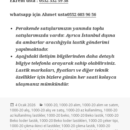
Ekrem usta :
0532 332 59 38
whatsapp için Ahmet usta
0552 603 96 56
Perakende satışlarımızın yanında toplu
satışlarımızda vardır. Ayrıca İstanbul dışına
da ambarlar aracılığıyla lastik gönderimi
yapılmaktadır.
Aşağıdaki iletişim bilgilerinden daha detaylı
bilgiye telefonla arayarak sahip olabilirsiniz.
Lastik markaları, fiyatları ve diğer teknik
özellikler için bizlere günün her saati kolayca
ulaşmanız mümkündür.
Yayın
Kategoriler
4 Ocak 2026
1000-20
,
1000-20 alım
,
1000-20 alım ve satım
,
tarihi
1000-20 alış
,
1000-20 alış ve satış
,
1000-20 az kullanılmış
,
1000-20
az kullanılmış lastikler
,
1000-20 beko
,
1000-20 Beko lastik
,
1000-20
Beko loder lastik
,
1000-20 Beko loder lastikleri
,
1000-20 çeker tipi
,
1000-20 çıkma ikinci el lastikler
,
1000-20 çıkma lastik
,
1000-20