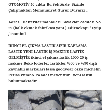
OTOMOTİV 50 yıldır Bu Sektörde Sizinle
Çalışmaktan Memnuniyet Gurur Duyarız …
Adres : Defterdar mahallesi Savaklar caddesi No
29 (halk ekmek fabrikası yanı ) Edirnekapı / Eyüp
/ İstanbul
İKİNCİ EL ÇIKMA LASTİK SIFIR KAPLAMA
LASTİK YENİ LASTİK İŞ MAKİNE LASTİK
GELMİŞTİR ikinci el çıkma lastik 1000-20 iş
makine Beko loderler lastikler %60 ve %90 dişli
kaynaklı markaları lassa goodyear özka michelin
Petlas kumho 24 adet mevcuttur . yeni lastik
bulunmaktadır…