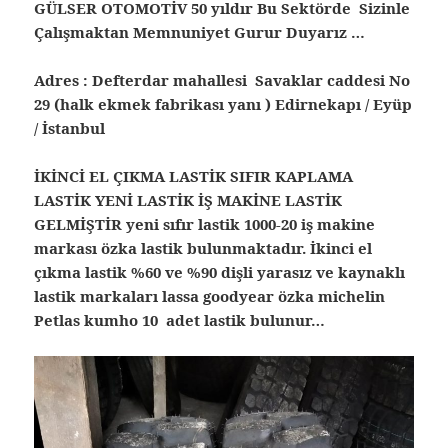
GÜLSER OTOMOTİV 50 yıldır Bu Sektörde Sizinle
Çalışmaktan Memnuniyet Gurur Duyarız …
Adres : Defterdar mahallesi Savaklar caddesi No
29 (halk ekmek fabrikası yanı ) Edirnekapı / Eyüp
/ İstanbul
İKİNCİ EL ÇIKMA LASTİK SIFIR KAPLAMA
LASTİK YENİ LASTİK İŞ MAKİNE LASTİK
GELMİŞTİR yeni sıfır lastik 1000-20 iş makine
markası özka lastik bulunmaktadır. İkinci el
çıkma lastik %60 ve %90 dişli yarasız ve kaynaklı
lastik markaları lassa goodyear özka michelin
Petlas kumho 10 adet lastik bulunur…