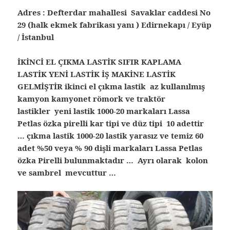
Adres : Defterdar mahallesi Savaklar caddesi No
29 (halk ekmek fabrikası yanı ) Edirnekapı / Eyüp
/ İstanbul
İKİNCİ EL ÇIKMA LASTİK SIFIR KAPLAMA
LASTİK YENİ LASTİK İŞ MAKİNE LASTİK
GELMİŞTİR ikinci el çıkma lastik az kullanılmış
kamyon kamyonet römork ve traktör
lastikler yeni lastik 1000-20 markaları Lassa
Petlas özka pirelli kar tipi ve düz tipi 10 adettir
… çıkma lastik 1000-20 lastik yarasız ve temiz 60
adet %50 veya % 90 dişli markaları Lassa Petlas
özka Pirelli bulunmaktadır … Ayrı olarak kolon
ve sambrel mevcuttur …