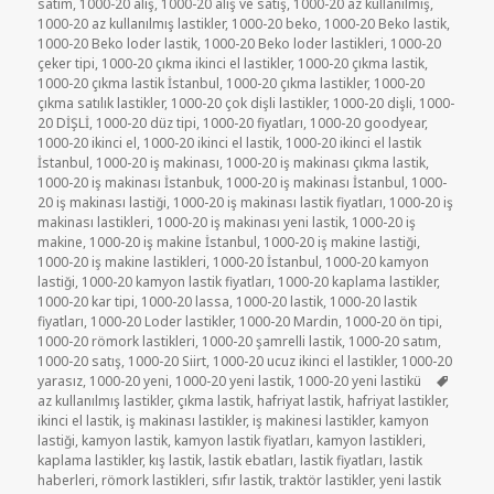
tarihi
satım
,
1000-20 alış
,
1000-20 alış ve satış
,
1000-20 az kullanılmış
,
1000-20 az kullanılmış lastikler
,
1000-20 beko
,
1000-20 Beko lastik
,
1000-20 Beko loder lastik
,
1000-20 Beko loder lastikleri
,
1000-20
çeker tipi
,
1000-20 çıkma ikinci el lastikler
,
1000-20 çıkma lastik
,
1000-20 çıkma lastik İstanbul
,
1000-20 çıkma lastikler
,
1000-20
çıkma satılık lastikler
,
1000-20 çok dişli lastikler
,
1000-20 dişli
,
1000-
20 DİŞLİ
,
1000-20 düz tipi
,
1000-20 fiyatları
,
1000-20 goodyear
,
1000-20 ikinci el
,
1000-20 ikinci el lastik
,
1000-20 ikinci el lastik
İstanbul
,
1000-20 iş makinası
,
1000-20 iş makinası çıkma lastik
,
1000-20 iş makinası İstanbuk
,
1000-20 iş makinası İstanbul
,
1000-
20 iş makinası lastiği
,
1000-20 iş makinası lastik fiyatları
,
1000-20 iş
makinası lastikleri
,
1000-20 iş makinası yeni lastik
,
1000-20 iş
makine
,
1000-20 iş makine İstanbul
,
1000-20 iş makine lastiği
,
1000-20 iş makine lastikleri
,
1000-20 İstanbul
,
1000-20 kamyon
lastiği
,
1000-20 kamyon lastik fiyatları
,
1000-20 kaplama lastikler
,
1000-20 kar tipi
,
1000-20 lassa
,
1000-20 lastik
,
1000-20 lastik
fiyatları
,
1000-20 Loder lastikler
,
1000-20 Mardin
,
1000-20 ön tipi
,
1000-20 römork lastikleri
,
1000-20 şamrelli lastik
,
1000-20 satım
,
1000-20 satış
,
1000-20 Siirt
,
1000-20 ucuz ikinci el lastikler
,
1000-20
Etiketl
yarasız
,
1000-20 yeni
,
1000-20 yeni lastik
,
1000-20 yeni lastikü
az kullanılmış lastikler
,
çıkma lastik
,
hafriyat lastik
,
hafriyat lastikler
,
ikinci el lastik
,
iş makinası lastikler
,
iş makinesi lastikler
,
kamyon
lastiği
,
kamyon lastik
,
kamyon lastik fiyatları
,
kamyon lastikleri
,
kaplama lastikler
,
kış lastik
,
lastik ebatları
,
lastik fiyatları
,
lastik
haberleri
,
römork lastikleri
,
sıfır lastik
,
traktör lastikler
,
yeni lastik