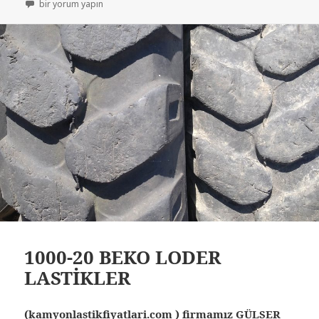
AZ KULLANILMIŞ LASTİKLER 1000-20 RÖMORK LASTİKLER için
bir yorum yapın
1000-20 BEKO LODER
LASTİKLER
(kamyonlastikfiyatlari.com ) firmamız GÜLSER