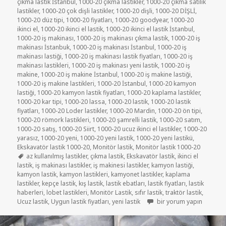
çıkma lastik İstanbul
,
1000-20 çıkma lastikler
,
1000-20 çıkma satılık
lastikler
,
1000-20 çok dişli lastikler
,
1000-20 dişli
,
1000-20 DİŞLİ
,
1000-20 düz tipi
,
1000-20 fiyatları
,
1000-20 goodyear
,
1000-20
ikinci el
,
1000-20 ikinci el lastik
,
1000-20 ikinci el lastik İstanbul
,
1000-20 iş makinası
,
1000-20 iş makinası çıkma lastik
,
1000-20 iş
makinası İstanbuk
,
1000-20 iş makinası İstanbul
,
1000-20 iş
makinası lastiği
,
1000-20 iş makinası lastik fiyatları
,
1000-20 iş
makinası lastikleri
,
1000-20 iş makinası yeni lastik
,
1000-20 iş
makine
,
1000-20 iş makine İstanbul
,
1000-20 iş makine lastiği
,
1000-20 iş makine lastikleri
,
1000-20 İstanbul
,
1000-20 kamyon
lastiği
,
1000-20 kamyon lastik fiyatları
,
1000-20 kaplama lastikler
,
1000-20 kar tipi
,
1000-20 lassa
,
1000-20 lastik
,
1000-20 lastik
fiyatları
,
1000-20 Loder lastikler
,
1000-20 Mardin
,
1000-20 ön tipi
,
1000-20 römork lastikleri
,
1000-20 şamrelli lastik
,
1000-20 satım
,
1000-20 satış
,
1000-20 Siirt
,
1000-20 ucuz ikinci el lastikler
,
1000-20
yarasız
,
1000-20 yeni
,
1000-20 yeni lastik
,
1000-20 yeni lastikü
,
Ekskavatör lastik 1000-20
,
Monitör lastik
,
Monitör lastik 1000-20
Etiketler
az kullanılmış lastikler
,
çıkma lastik
,
Ekskavatör lastik
,
ikinci el
lastik
,
iş makinası lastikler
,
iş makinesi lastikler
,
kamyon lastiği
,
kamyon lastik
,
kamyon lastikleri
,
kamyonet lastikler
,
kaplama
lastikler
,
kepçe lastik
,
kış lastik
,
lastik ebatları
,
lastik fiyatları
,
lastik
haberleri
,
lobet lastikleri
,
Monitör Lastik
,
sıfır lastik
,
traktör lastik
,
1000-20 MONİTÖR LASTİ
Ucuz lastik
,
Uygun lastik fiyatları
,
yeni lastik
bir yorum yapın