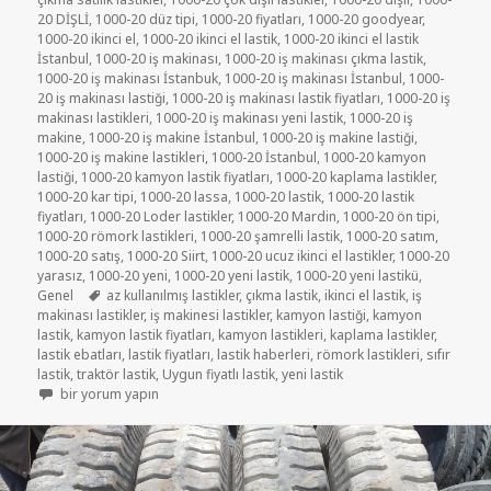
20 DİŞLİ
,
1000-20 düz tipi
,
1000-20 fiyatları
,
1000-20 goodyear
,
1000-20 ikinci el
,
1000-20 ikinci el lastik
,
1000-20 ikinci el lastik
İstanbul
,
1000-20 iş makinası
,
1000-20 iş makinası çıkma lastik
,
1000-20 iş makinası İstanbuk
,
1000-20 iş makinası İstanbul
,
1000-
20 iş makinası lastiği
,
1000-20 iş makinası lastik fiyatları
,
1000-20 iş
makinası lastikleri
,
1000-20 iş makinası yeni lastik
,
1000-20 iş
makine
,
1000-20 iş makine İstanbul
,
1000-20 iş makine lastiği
,
1000-20 iş makine lastikleri
,
1000-20 İstanbul
,
1000-20 kamyon
lastiği
,
1000-20 kamyon lastik fiyatları
,
1000-20 kaplama lastikler
,
1000-20 kar tipi
,
1000-20 lassa
,
1000-20 lastik
,
1000-20 lastik
fiyatları
,
1000-20 Loder lastikler
,
1000-20 Mardin
,
1000-20 ön tipi
,
1000-20 römork lastikleri
,
1000-20 şamrelli lastik
,
1000-20 satım
,
1000-20 satış
,
1000-20 Siirt
,
1000-20 ucuz ikinci el lastikler
,
1000-20
yarasız
,
1000-20 yeni
,
1000-20 yeni lastik
,
1000-20 yeni lastikü
,
Etiketler
Genel
az kullanılmış lastikler
,
çıkma lastik
,
ikinci el lastik
,
iş
makinası lastikler
,
iş makinesi lastikler
,
kamyon lastiği
,
kamyon
lastik
,
kamyon lastik fiyatları
,
kamyon lastikleri
,
kaplama lastikler
,
lastik ebatları
,
lastik fiyatları
,
lastik haberleri
,
römork lastikleri
,
sıfır
lastik
,
traktör lastik
,
Uygun fiyatlı lastik
,
yeni lastik
Ekskavatör 1000-20 iş makinesi lastikler için
bir yorum yapın