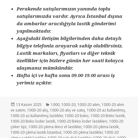
Perakende satışlarımızın yanında toplu
satışlarımızda vardır. Ayrıca İstanbul dışına
da ambarlar aracılığıyla lastik gönderimi
yapılmaktadır.
Aşağıdaki iletişim bilgilerinden daha detaylı
bilgiye telefonla arayarak sahip olabilirsiniz.
Lastik markaları, fiyatları ve diğer teknik
özellikler için bizlere günün her saati kolayca
ulaşmanız mümkündür.
Hafta içi ve hafta sonu 09.00-19.00 arası iş
yerimiz açıktır.
Yayın
Kategoriler
13 Kasım 2025
1000
,
1000-20
,
1000-20 alım
,
1000-20 alım
tarihi
ve satım
,
1000-20 alış
,
1000-20 alış ve satış
,
1000-20 az kullanılmış
,
1000-20 az kullanılmış lastikler
,
1000-20 beko
,
1000-20 Beko lastik
,
1000-20 Beko loder lastik
,
1000-20 Beko loder lastikleri
,
1000-20
çeker tipi
,
1000-20 çıkma ikinci el lastikler
,
1000-20 çıkma lastik
,
1000-20 çıkma lastik İstanbul
,
1000-20 çıkma lastikler
,
1000-20
çıkma satılık lastikler
,
1000-20 çok dişli lastikler
,
1000-20 dişli
,
1000-