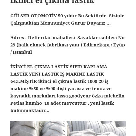
GÜLSER OTOMOTİV 50 yıldır Bu Sektörde Sizinle
Çalışmaktan Memnuniyet Gurur Duyarız …
Adres : Defterdar mahallesi Savaklar caddesi No
29 (halk ekmek fabrikası yanı ) Edirnekapı / Eyüp
/ İstanbul
İKİNCİ EL ÇIKMA LASTİK SIFIR KAPLAMA
LASTİK YENİ LASTİK İŞ MAKİNE LASTİK
GELMİŞTİR ikinci el çıkma lastik 1000-20 iş
makine %50 ve %90 dişli yarasız ve temiz ve
kaynaklı markaları lassa goodyear özka michelin
Petlas kumho 10 adet mevcuttur . yeni lastik
bulunmaktadır…