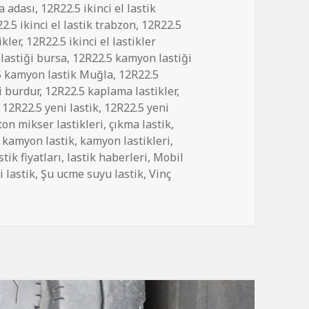
a adası
,
12R22.5 ikinci el lastik
2.5 ikinci el lastik trabzon
,
12R22.5
ikler
,
12R22.5 ikinci el lastikler
lastiği bursa
,
12R22.5 kamyon lastiği
5 kamyon lastik Muğla
,
12R22.5
i burdur
,
12R22.5 kaplama lastikler
,
,
12R22.5 yeni lastik
,
12R22.5 yeni
ton mikser lastikleri
,
çıkma lastik
,
,
kamyon lastik
,
kamyon lastikleri
,
stik fiyatları
,
lastik haberleri
,
Mobil
i lastik
,
Şu ucme suyu lastik
,
Vinç
.5 PİRELLİ için