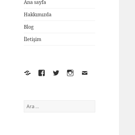
Ana sayfa
Hakkımızda
Blog
İletişim
Yelp
Facebook
Twitter
Instagram
E-
posta
Arama: