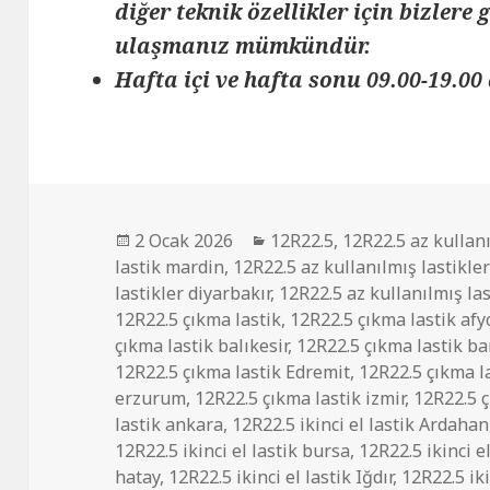
diğer teknik özellikler için bizlere
ulaşmanız mümkündür.
Hafta içi ve hafta sonu 09.00-19.00 
Yayın
Kategoriler
2 Ocak 2026
12R22.5
,
12R22.5 az kullanı
tarihi
lastik mardin
,
12R22.5 az kullanılmış lastikle
lastikler diyarbakır
,
12R22.5 az kullanılmış la
12R22.5 çıkma lastik
,
12R22.5 çıkma lastik af
çıkma lastik balıkesir
,
12R22.5 çıkma lastik b
12R22.5 çıkma lastik Edremit
,
12R22.5 çıkma l
erzurum
,
12R22.5 çıkma lastik izmir
,
12R22.5 ç
lastik ankara
,
12R22.5 ikinci el lastik Ardahan
12R22.5 ikinci el lastik bursa
,
12R22.5 ikinci e
hatay
,
12R22.5 ikinci el lastik Iğdır
,
12R22.5 iki