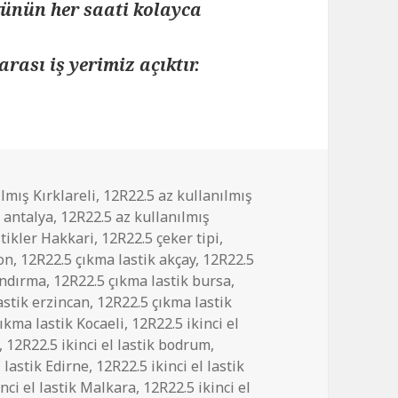
 günün her saati kolayca
arası iş yerimiz açıktır.
lmış Kırklareli
,
12R22.5 az kullanılmış
r antalya
,
12R22.5 az kullanılmış
stikler Hakkari
,
12R22.5 çeker tipi
,
yon
,
12R22.5 çıkma lastik akçay
,
12R22.5
andırma
,
12R22.5 çıkma lastik bursa
,
astik erzincan
,
12R22.5 çıkma lastik
ıkma lastik Kocaeli
,
12R22.5 ikinci el
,
12R22.5 ikinci el lastik bodrum
,
l lastik Edirne
,
12R22.5 ikinci el lastik
nci el lastik Malkara
,
12R22.5 ikinci el