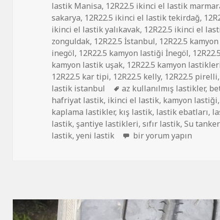
lastik Manisa
,
12R22.5 ikinci el lastik marmar
sakarya
,
12R22.5 ikinci el lastik tekirdağ
,
12R2
ikinci el lastik yalıkavak
,
12R22.5 ikinci el last
zonguldak
,
12R22.5 İstanbul
,
12R22.5 kamyon 
inegöl
,
12R22.5 kamyon lastiği İnegöl
,
12R22.
kamyon lastik uşak
,
12R22.5 kamyon lastikler
12R22.5 kar tipi
,
12R22.5 kelly
,
12R22.5 pirelli
Etiketler
lastik istanbul
az kullanılmış lastikler
,
be
hafriyat lastik
,
ikinci el lastik
,
kamyon lastiği
kaplama lastikler
,
kış lastik
,
lastik ebatları
,
la
lastik
,
şantiye lastikleri
,
sıfır lastik
,
Su tanker
SIFIR YENİ LASTİK 12R22
lastik
,
yeni lastik
bir yorum yapın