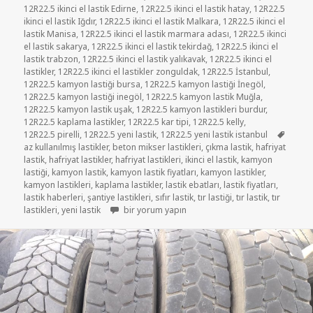
12R22.5 ikinci el lastik Edirne
,
12R22.5 ikinci el lastik hatay
,
12R22.5
ikinci el lastik Iğdır
,
12R22.5 ikinci el lastik Malkara
,
12R22.5 ikinci el
lastik Manisa
,
12R22.5 ikinci el lastik marmara adası
,
12R22.5 ikinci
el lastik sakarya
,
12R22.5 ikinci el lastik tekirdağ
,
12R22.5 ikinci el
lastik trabzon
,
12R22.5 ikinci el lastik yalıkavak
,
12R22.5 ikinci el
lastikler
,
12R22.5 ikinci el lastikler zonguldak
,
12R22.5 İstanbul
,
12R22.5 kamyon lastiği bursa
,
12R22.5 kamyon lastiği İnegöl
,
12R22.5 kamyon lastiği inegöl
,
12R22.5 kamyon lastik Muğla
,
12R22.5 kamyon lastik uşak
,
12R22.5 kamyon lastikleri burdur
,
12R22.5 kaplama lastikler
,
12R22.5 kar tipi
,
12R22.5 kelly
,
Etiketl
12R22.5 pirelli
,
12R22.5 yeni lastik
,
12R22.5 yeni lastik istanbul
az kullanılmış lastikler
,
beton mikser lastikleri
,
çıkma lastik
,
hafriyat
lastik
,
hafriyat lastikler
,
hafriyat lastikleri
,
ikinci el lastik
,
kamyon
lastiği
,
kamyon lastik
,
kamyon lastik fiyatları
,
kamyon lastikler
,
kamyon lastikleri
,
kaplama lastikler
,
lastik ebatları
,
lastik fiyatları
,
lastik haberleri
,
şantiye lastikleri
,
sıfır lastik
,
tır lastiği
,
tır lastik
,
tır
12R22.5 İKİNCİ EL DÜZ TİPİ LASTİK için
lastikleri
,
yeni lastik
bir yorum yapın