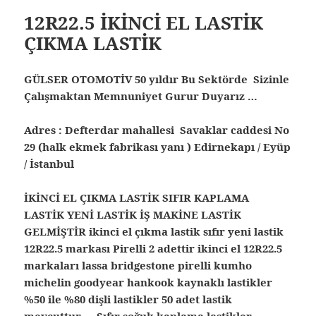
12R22.5 İKİNCİ EL LASTİK
ÇIKMA LASTİK
GÜLSER OTOMOTİV 50 yıldır Bu Sektörde Sizinle
Çalışmaktan Memnuniyet Gurur Duyarız …
Adres : Defterdar mahallesi Savaklar caddesi No
29 (halk ekmek fabrikası yanı ) Edirnekapı / Eyüp
/ İstanbul
İKİNCİ EL ÇIKMA LASTİK SIFIR KAPLAMA
LASTİK YENİ LASTİK İŞ MAKİNE LASTİK
GELMİŞTİR ikinci el çıkma lastik sıfır yeni lastik
12R22.5 markası Pirelli 2 adettir ikinci el 12R22.5
markaları lassa bridgestone pirelli kumho
michelin goodyear hankook kaynaklı lastikler
%50 ile %80 dişli lastikler 50 adet lastik
mevcuttur … Sıfır soğuk kaplama lastikler