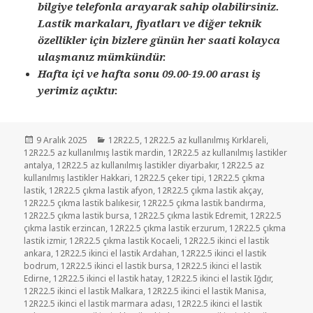
bilgiye telefonla arayarak sahip olabilirsiniz.
Lastik markaları, fiyatları ve diğer teknik
özellikler için bizlere günün her saati kolayca
ulaşmanız mümkündür.
Hafta içi ve hafta sonu 09.00-19.00 arası iş
yerimiz açıktır.
Yayın
Kategoriler
9 Aralık 2025
12R22.5
,
12R22.5 az kullanılmış Kırklareli
,
tarihi
12R22.5 az kullanılmış lastik mardin
,
12R22.5 az kullanılmış lastikler
antalya
,
12R22.5 az kullanılmış lastikler diyarbakır
,
12R22.5 az
kullanılmış lastikler Hakkari
,
12R22.5 çeker tipi
,
12R22.5 çıkma
lastik
,
12R22.5 çıkma lastik afyon
,
12R22.5 çıkma lastik akçay
,
12R22.5 çıkma lastik balıkesir
,
12R22.5 çıkma lastik bandırma
,
12R22.5 çıkma lastik bursa
,
12R22.5 çıkma lastik Edremit
,
12R22.5
çıkma lastik erzincan
,
12R22.5 çıkma lastik erzurum
,
12R22.5 çıkma
lastik izmir
,
12R22.5 çıkma lastik Kocaeli
,
12R22.5 ikinci el lastik
ankara
,
12R22.5 ikinci el lastik Ardahan
,
12R22.5 ikinci el lastik
bodrum
,
12R22.5 ikinci el lastik bursa
,
12R22.5 ikinci el lastik
Edirne
,
12R22.5 ikinci el lastik hatay
,
12R22.5 ikinci el lastik Iğdır
,
12R22.5 ikinci el lastik Malkara
,
12R22.5 ikinci el lastik Manisa
,
12R22.5 ikinci el lastik marmara adası
,
12R22.5 ikinci el lastik