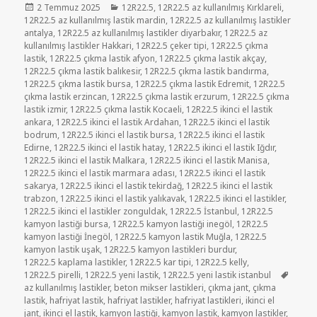
Yayın
Kategoriler
2 Temmuz 2025
12R22.5
,
12R22.5 az kullanılmış Kırklareli
,
tarihi
12R22.5 az kullanılmış lastik mardin
,
12R22.5 az kullanılmış lastikler
antalya
,
12R22.5 az kullanılmış lastikler diyarbakır
,
12R22.5 az
kullanılmış lastikler Hakkari
,
12R22.5 çeker tipi
,
12R22.5 çıkma
lastik
,
12R22.5 çıkma lastik afyon
,
12R22.5 çıkma lastik akçay
,
12R22.5 çıkma lastik balıkesir
,
12R22.5 çıkma lastik bandırma
,
12R22.5 çıkma lastik bursa
,
12R22.5 çıkma lastik Edremit
,
12R22.5
çıkma lastik erzincan
,
12R22.5 çıkma lastik erzurum
,
12R22.5 çıkma
lastik izmir
,
12R22.5 çıkma lastik Kocaeli
,
12R22.5 ikinci el lastik
ankara
,
12R22.5 ikinci el lastik Ardahan
,
12R22.5 ikinci el lastik
bodrum
,
12R22.5 ikinci el lastik bursa
,
12R22.5 ikinci el lastik
Edirne
,
12R22.5 ikinci el lastik hatay
,
12R22.5 ikinci el lastik Iğdır
,
12R22.5 ikinci el lastik Malkara
,
12R22.5 ikinci el lastik Manisa
,
12R22.5 ikinci el lastik marmara adası
,
12R22.5 ikinci el lastik
sakarya
,
12R22.5 ikinci el lastik tekirdağ
,
12R22.5 ikinci el lastik
trabzon
,
12R22.5 ikinci el lastik yalıkavak
,
12R22.5 ikinci el lastikler
,
12R22.5 ikinci el lastikler zonguldak
,
12R22.5 İstanbul
,
12R22.5
kamyon lastiği bursa
,
12R22.5 kamyon lastiği inegöl
,
12R22.5
kamyon lastiği İnegöl
,
12R22.5 kamyon lastik Muğla
,
12R22.5
kamyon lastik uşak
,
12R22.5 kamyon lastikleri burdur
,
12R22.5 kaplama lastikler
,
12R22.5 kar tipi
,
12R22.5 kelly
,
Etiketl
12R22.5 pirelli
,
12R22.5 yeni lastik
,
12R22.5 yeni lastik istanbul
az kullanılmış lastikler
,
beton mikser lastikleri
,
çıkma jant
,
çıkma
lastik
,
hafriyat lastik
,
hafriyat lastikler
,
hafriyat lastikleri
,
ikinci el
jant
,
ikinci el lastik
,
kamyon lastiği
,
kamyon lastik
,
kamyon lastikler
,