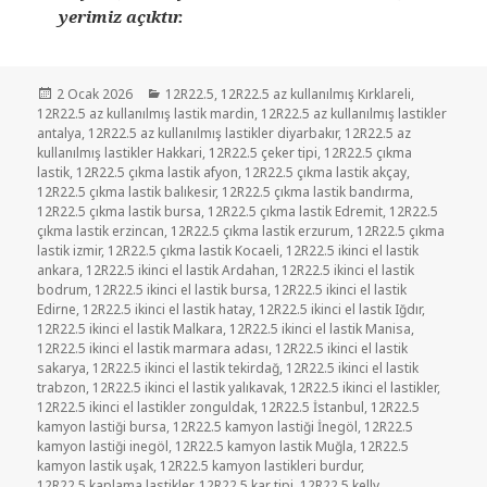
yerimiz açıktır.
Yayın
Kategoriler
2 Ocak 2026
12R22.5
,
12R22.5 az kullanılmış Kırklareli
,
tarihi
12R22.5 az kullanılmış lastik mardin
,
12R22.5 az kullanılmış lastikler
antalya
,
12R22.5 az kullanılmış lastikler diyarbakır
,
12R22.5 az
kullanılmış lastikler Hakkari
,
12R22.5 çeker tipi
,
12R22.5 çıkma
lastik
,
12R22.5 çıkma lastik afyon
,
12R22.5 çıkma lastik akçay
,
12R22.5 çıkma lastik balıkesir
,
12R22.5 çıkma lastik bandırma
,
12R22.5 çıkma lastik bursa
,
12R22.5 çıkma lastik Edremit
,
12R22.5
çıkma lastik erzincan
,
12R22.5 çıkma lastik erzurum
,
12R22.5 çıkma
lastik izmir
,
12R22.5 çıkma lastik Kocaeli
,
12R22.5 ikinci el lastik
ankara
,
12R22.5 ikinci el lastik Ardahan
,
12R22.5 ikinci el lastik
bodrum
,
12R22.5 ikinci el lastik bursa
,
12R22.5 ikinci el lastik
Edirne
,
12R22.5 ikinci el lastik hatay
,
12R22.5 ikinci el lastik Iğdır
,
12R22.5 ikinci el lastik Malkara
,
12R22.5 ikinci el lastik Manisa
,
12R22.5 ikinci el lastik marmara adası
,
12R22.5 ikinci el lastik
sakarya
,
12R22.5 ikinci el lastik tekirdağ
,
12R22.5 ikinci el lastik
trabzon
,
12R22.5 ikinci el lastik yalıkavak
,
12R22.5 ikinci el lastikler
,
12R22.5 ikinci el lastikler zonguldak
,
12R22.5 İstanbul
,
12R22.5
kamyon lastiği bursa
,
12R22.5 kamyon lastiği İnegöl
,
12R22.5
kamyon lastiği inegöl
,
12R22.5 kamyon lastik Muğla
,
12R22.5
kamyon lastik uşak
,
12R22.5 kamyon lastikleri burdur
,
12R22.5 kaplama lastikler
,
12R22.5 kar tipi
,
12R22.5 kelly
,