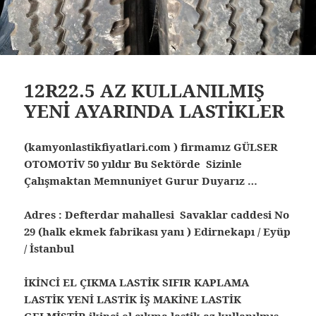
12R22.5 AZ KULLANILMIŞ
YENİ AYARINDA LASTİKLER
(kamyonlastikfiyatlari.com ) firmamız GÜLSER
OTOMOTİV 50 yıldır Bu Sektörde Sizinle
Çalışmaktan Memnuniyet Gurur Duyarız …
Adres : Defterdar mahallesi Savaklar caddesi No
29 (halk ekmek fabrikası yanı ) Edirnekapı / Eyüp
/ İstanbul
İKİNCİ EL ÇIKMA LASTİK SIFIR KAPLAMA
LASTİK YENİ LASTİK İŞ MAKİNE LASTİK
GELMİŞTİR ikinci el çıkma lastik az kullanılmış