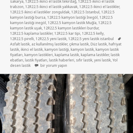
sakarya
,
12R22.5 ikinci el lastik tekirdağ
,
12R22.5 ikinci el lastik
trabzon
,
12R22.5 ikinci el lastik yalıkavak
,
12R22.5 ikinci el lastikler
,
12R22.5 ikinci el lastikler zonguldak
,
12R22.5 İstanbul
,
12R22.5
kamyon lastiği bursa
,
12R22.5 kamyon lastiği İnegöl
,
12R22.5
kamyon lastiği inegöl
,
12R22.5 kamyon lastik Muğla
,
12R22.5
kamyon lastik uşak
,
12R22.5 kamyon lastikleri burdur
,
12R22.5 kaplama lastikler
,
12R22.5 kar tipi
,
12R22.5 kelly
,
Etiketl
12R22.5 pirelli
,
12R22.5 yeni lastik
,
12R22.5 yeni lastik istanbul
Asfalt lastik
,
az kullanılmış lastikler
,
çıkma lastik
,
Düz lastik
,
hafriyat
lastik
,
ikinci el lastik
,
kamyon lastiği
,
kamyon lastik
,
kamyon lastik
fiyatları
,
kamyon lastikleri
,
kaplama lastik
,
kaplama lastikler
,
lastik
ebatları
,
lastik fiyatları
,
lastik haberleri
,
sıfır lastik
,
yeni lastik
,
Yol
12R22.5 İKİNCİ EL LASTİK ÇIKMA LASTİK için
desen lastik
bir yorum yapın