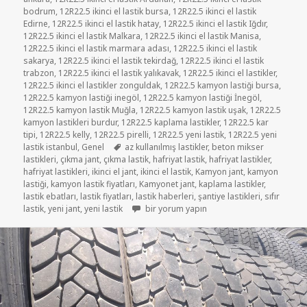
bodrum
,
12R22.5 ikinci el lastik bursa
,
12R22.5 ikinci el lastik
Edirne
,
12R22.5 ikinci el lastik hatay
,
12R22.5 ikinci el lastik Iğdır
,
12R22.5 ikinci el lastik Malkara
,
12R22.5 ikinci el lastik Manisa
,
12R22.5 ikinci el lastik marmara adası
,
12R22.5 ikinci el lastik
sakarya
,
12R22.5 ikinci el lastik tekirdağ
,
12R22.5 ikinci el lastik
trabzon
,
12R22.5 ikinci el lastik yalıkavak
,
12R22.5 ikinci el lastikler
,
12R22.5 ikinci el lastikler zonguldak
,
12R22.5 kamyon lastiği bursa
,
12R22.5 kamyon lastiği inegöl
,
12R22.5 kamyon lastiği İnegöl
,
12R22.5 kamyon lastik Muğla
,
12R22.5 kamyon lastik uşak
,
12R22.5
kamyon lastikleri burdur
,
12R22.5 kaplama lastikler
,
12R22.5 kar
tipi
,
12R22.5 kelly
,
12R22.5 pirelli
,
12R22.5 yeni lastik
,
12R22.5 yeni
Etiketler
lastik istanbul
,
Genel
az kullanılmış lastikler
,
beton mikser
lastikleri
,
çıkma jant
,
çıkma lastik
,
hafriyat lastik
,
hafriyat lastikler
,
hafriyat lastikleri
,
ikinci el jant
,
ikinci el lastik
,
Kamyon jant
,
kamyon
lastiği
,
kamyon lastik fiyatları
,
Kamyonet jant
,
kaplama lastikler
,
lastik ebatları
,
lastik fiyatları
,
lastik haberleri
,
şantiye lastikleri
,
sıfır
12R22.5 HAFRİYAT LASTİKLER için
lastik
,
yeni jant
,
yeni lastik
bir yorum yapın