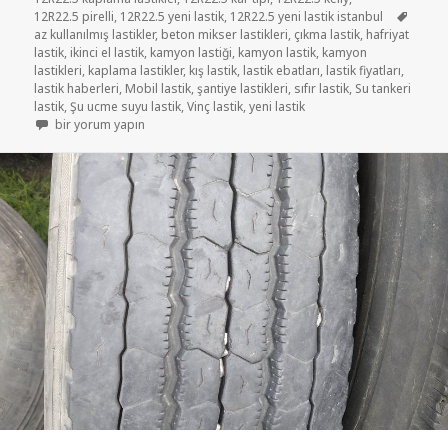
Etiketl
12R22.5 pirelli
,
12R22.5 yeni lastik
,
12R22.5 yeni lastik istanbul
az kullanılmış lastikler
,
beton mikser lastikleri
,
çıkma lastik
,
hafriyat
lastik
,
ikinci el lastik
,
kamyon lastiği
,
kamyon lastik
,
kamyon
lastikleri
,
kaplama lastikler
,
kış lastik
,
lastik ebatları
,
lastik fiyatları
,
lastik haberleri
,
Mobil lastik
,
şantiye lastikleri
,
sıfır lastik
,
Su tankeri
lastik
,
Şu ucme suyu lastik
,
Vinç lastik
,
yeni lastik
SIFIR YENİ LASTİK 12R22.5 PİRELLİ için
bir yorum yapın