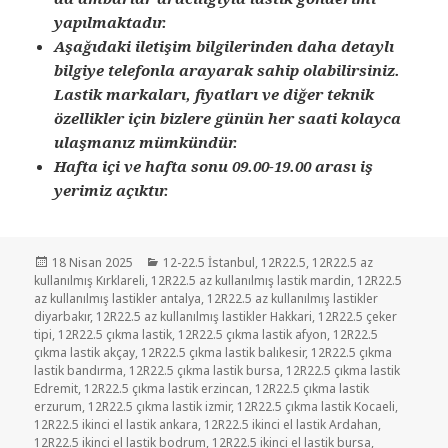
yapılmaktadır.
Aşağıdaki iletişim bilgilerinden daha detaylı
bilgiye telefonla arayarak sahip olabilirsiniz.
Lastik markaları, fiyatları ve diğer teknik
özellikler için bizlere günün her saati kolayca
ulaşmanız mümkündür.
Hafta içi ve hafta sonu 09.00-19.00 arası iş
yerimiz açıktır.
Yayın
Kategoriler
18 Nisan 2025
12-22.5 İstanbul
,
12R22.5
,
12R22.5 az
tarihi
kullanılmış Kırklareli
,
12R22.5 az kullanılmış lastik mardin
,
12R22.5
az kullanılmış lastikler antalya
,
12R22.5 az kullanılmış lastikler
diyarbakır
,
12R22.5 az kullanılmış lastikler Hakkari
,
12R22.5 çeker
tipi
,
12R22.5 çıkma lastik
,
12R22.5 çıkma lastik afyon
,
12R22.5
çıkma lastik akçay
,
12R22.5 çıkma lastik balıkesir
,
12R22.5 çıkma
lastik bandırma
,
12R22.5 çıkma lastik bursa
,
12R22.5 çıkma lastik
Edremit
,
12R22.5 çıkma lastik erzincan
,
12R22.5 çıkma lastik
erzurum
,
12R22.5 çıkma lastik izmir
,
12R22.5 çıkma lastik Kocaeli
,
12R22.5 ikinci el lastik ankara
,
12R22.5 ikinci el lastik Ardahan
,
12R22.5 ikinci el lastik bodrum
,
12R22.5 ikinci el lastik bursa
,