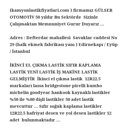
(kamyonlastikfiyatlari.com ) firmamız GÜLSER
OTOMOTİV 50 yıldır Bu Sektörde Sizinle
Çalışmaktan Memnuniyet Gurur Duyarız …
Adres : Defterdar mahallesi Savaklar caddesi No
29 (halk ekmek fabrikası yanı ) Edirnekapı / Eyüp
/ İstanbul
İKİNCİ EL ÇIKMA LASTİK SIFIR KAPLAMA
LASTİK YENİ LASTİK İŞ MAKİNE LASTİK
GELMİŞTİR İkinci el çıkma lastik 12R22.5
markaları lassa bridgestone pirelli kumho
michelin goodyear hankook kaynaklı lastikler
%50 ile %80 dişli lastikler 50 adet lastik
mevcuttur … Sıfır soğuk kaplama lastikler
12R22.5 hafriyat desen ve yol desen lastikler 12
adet bulunmaktadır …