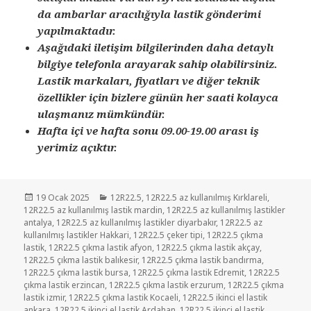
da ambarlar aracılığıyla lastik gönderimi
yapılmaktadır.
Aşağıdaki iletişim bilgilerinden daha detaylı
bilgiye telefonla arayarak sahip olabilirsiniz.
Lastik markaları, fiyatları ve diğer teknik
özellikler için bizlere günün her saati kolayca
ulaşmanız mümkündür.
Hafta içi ve hafta sonu 09.00-19.00 arası iş
yerimiz açıktır.
Yayın
Kategoriler
19 Ocak 2025
12R22.5
,
12R22.5 az kullanılmış Kırklareli
,
tarihi
12R22.5 az kullanılmış lastik mardin
,
12R22.5 az kullanılmış lastikler
antalya
,
12R22.5 az kullanılmış lastikler diyarbakır
,
12R22.5 az
kullanılmış lastikler Hakkari
,
12R22.5 çeker tipi
,
12R22.5 çıkma
lastik
,
12R22.5 çıkma lastik afyon
,
12R22.5 çıkma lastik akçay
,
12R22.5 çıkma lastik balıkesir
,
12R22.5 çıkma lastik bandırma
,
12R22.5 çıkma lastik bursa
,
12R22.5 çıkma lastik Edremit
,
12R22.5
çıkma lastik erzincan
,
12R22.5 çıkma lastik erzurum
,
12R22.5 çıkma
lastik izmir
,
12R22.5 çıkma lastik Kocaeli
,
12R22.5 ikinci el lastik
ankara
,
12R22.5 ikinci el lastik Ardahan
,
12R22.5 ikinci el lastik