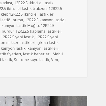
a adası
,
12R22.5 ikinci el lastik
2.5 ikinci el lastik trabzon
,
12R22.5
ikler
,
12R22.5 ikinci el lastikler
lastiği bursa
,
12R22.5 kamyon lastiği
5 kamyon lastik Muğla
,
12R22.5
i burdur
,
12R22.5 kaplama lastikler
,
,
12R22.5 yeni lastik
,
12R22.5 yeni
ton mikser lastikleri
,
çıkma lastik
,
,
kamyon lastik
,
kamyon lastikleri
,
stik fiyatları
,
lastik haberleri
,
Mobil
i lastik
,
Şu ucme suyu lastik
,
Vinç
.5 PİRELLİ için