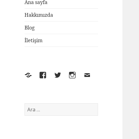
Ana sayfa
Hakkımızda
Blog
İletişim
Yelp
Facebook
Twitter
Instagram
E-
posta
Arama: