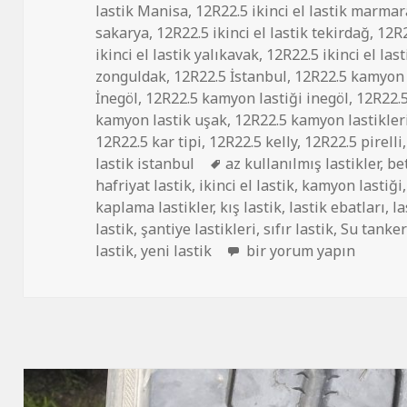
lastik Manisa
,
12R22.5 ikinci el lastik marmar
sakarya
,
12R22.5 ikinci el lastik tekirdağ
,
12R2
ikinci el lastik yalıkavak
,
12R22.5 ikinci el last
zonguldak
,
12R22.5 İstanbul
,
12R22.5 kamyon 
İnegöl
,
12R22.5 kamyon lastiği inegöl
,
12R22.
kamyon lastik uşak
,
12R22.5 kamyon lastikler
12R22.5 kar tipi
,
12R22.5 kelly
,
12R22.5 pirelli
Etiketler
lastik istanbul
az kullanılmış lastikler
,
be
hafriyat lastik
,
ikinci el lastik
,
kamyon lastiği
kaplama lastikler
,
kış lastik
,
lastik ebatları
,
la
lastik
,
şantiye lastikleri
,
sıfır lastik
,
Su tanker
SIFIR YENİ LASTİK 12R22
lastik
,
yeni lastik
bir yorum yapın