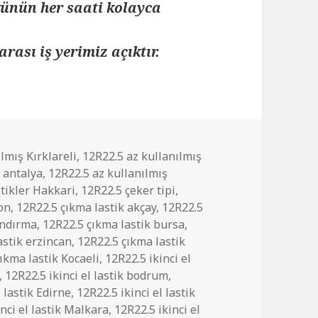
 günün her saati kolayca
arası iş yerimiz açıktır.
lmış Kırklareli
,
12R22.5 az kullanılmış
r antalya
,
12R22.5 az kullanılmış
stikler Hakkari
,
12R22.5 çeker tipi
,
yon
,
12R22.5 çıkma lastik akçay
,
12R22.5
andırma
,
12R22.5 çıkma lastik bursa
,
astik erzincan
,
12R22.5 çıkma lastik
ıkma lastik Kocaeli
,
12R22.5 ikinci el
,
12R22.5 ikinci el lastik bodrum
,
l lastik Edirne
,
12R22.5 ikinci el lastik
nci el lastik Malkara
,
12R22.5 ikinci el