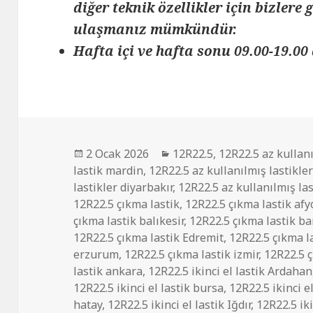
diğer teknik özellikler için bizlere
ulaşmanız mümkündür.
Hafta içi ve hafta sonu 09.00-19.00 
Yayın
Kategoriler
2 Ocak 2026
12R22.5
,
12R22.5 az kullanı
tarihi
lastik mardin
,
12R22.5 az kullanılmış lastikle
lastikler diyarbakır
,
12R22.5 az kullanılmış la
12R22.5 çıkma lastik
,
12R22.5 çıkma lastik af
çıkma lastik balıkesir
,
12R22.5 çıkma lastik b
12R22.5 çıkma lastik Edremit
,
12R22.5 çıkma l
erzurum
,
12R22.5 çıkma lastik izmir
,
12R22.5 ç
lastik ankara
,
12R22.5 ikinci el lastik Ardahan
12R22.5 ikinci el lastik bursa
,
12R22.5 ikinci e
hatay
,
12R22.5 ikinci el lastik Iğdır
,
12R22.5 iki