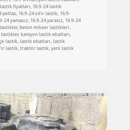
lastik fiyatları
,
16.9-24 lastik
4 petlas
,
16.9-24 sıfır lastik
,
16.9-
.9-24 yamasız
,
16.9-24 yarasız
,
16.9-24
lastikler
,
beton mikser lastikleri
,
lastikler
,
kamyon lastik ebatları
,
çe lastik
,
lastik ebatları
,
lastik
fır lastik
,
traktör lastik
,
yeni lastik