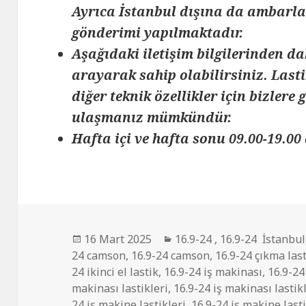
Ayrıca İstanbul dışına da ambarlar
gönderimi yapılmaktadır.
Aşağıdaki iletişim bilgilerinden da
arayarak sahip olabilirsiniz. Lasti
diğer teknik özellikler için bizlere
ulaşmanız mümkündür.
Hafta içi ve hafta sonu 09.00-19.00 
Yayın
Kategoriler
16 Mart 2025
16.9-24
,
16.9-24 İstanbul
tarihi
24 camson
,
16.9-24 camson
,
16.9-24 çıkma las
24 ikinci el lastik
,
16.9-24 iş makinası
,
16.9-24
makinası lastikleri
,
16.9-24 iş makinası lastik
24 iş makine lastikleri
,
16.9-24 iş makine lasti