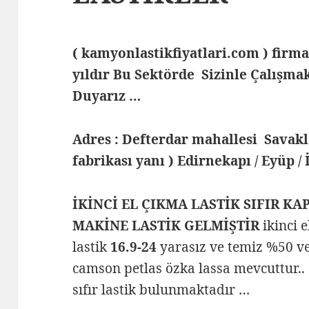
( kamyonlastikfiyatlari.com ) fi
yıldır Bu Sektörde Sizinle Çalış
Duyarız …
Adres : Defterdar mahallesi Savak
fabrikası yanı ) Edirnekapı / Eyüp /
İKİNCİ EL ÇIKMA LASTİK SIFIR KA
MAKİNE LASTİK GELMİŞTİR
ikinci 
lastik
16.9-24
yarasız ve temiz %50 ve
camson petlas özka lassa mevcuttur.. 
sıfır lastik bulunmaktadır …