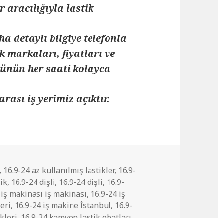
 aracılığıyla lastik
ha detaylı bilgiye telefonla
k markaları, fiyatları ve
 günün her saati kolayca
arası iş yerimiz açıktır.
,
16.9-24 az kullanılmış lastikler
,
16.9-
tik
,
16.9-24 dişli
,
16.9-24 dişli
,
16.9-
 iş makinası iş makinası
,
16.9-24 iş
leri
,
16.9-24 iş makine İstanbul
,
16.9-
kleri
,
16.9-24 kamyon lastik ebatları
,