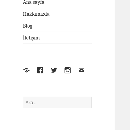
Ana sayfa
Hakkımızda
Blog
İletişim
Yelp
Facebook
Twitter
Instagram
E-
posta
Arama: