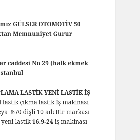
rmamız GÜLSER OTOMOTİV 50
maktan Memnuniyet Gurur
lar caddesi No 29 (halk ekmek
 İstanbul
PLAMA LASTİK YENİ LASTİK İŞ
el lastik çıkma lastik İş makinası
ya %70 dişli 10 adettir markası
yeni lastik
16.9-24
iş makinası