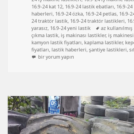
16.9-24 kat 12
,
16.9-24 lastik ebatları
,
16.9-24 
haberleri
,
16.9-24 özka
,
16.9-24 petlas
,
16.9-2
24 traktör lastik
,
16.9-24 traktör lastikleri
,
16
Etiketler
yarasız
,
16.9-24 yeni lastik
az kullanılmış 
çıkma lastik
,
iş makinası lastikler
,
iş makinesi 
kamyon lastik fiyatları
,
kaplama lastikler
,
kep
fiyatları
,
lastik haberleri
,
şantiye lastikleri
,
sı
16-9-24 İŞ MAKİNASI LASTİKLER için
bir yorum yapın