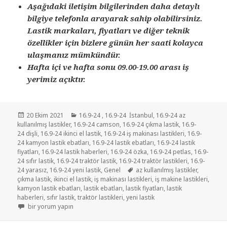
Aşağıdaki iletişim bilgilerinden daha detaylı
bilgiye telefonla arayarak sahip olabilirsiniz.
Lastik markaları, fiyatları ve diğer teknik
özellikler için bizlere günün her saati kolayca
ulaşmanız mümkündür.
Hafta içi ve hafta sonu 09.00-19.00 arası iş
yerimiz açıktır.
Yayın
Kategoriler
20 Ekim 2021
16.9-24
,
16.9-24 İstanbul
,
16.9-24 az
tarihi
kullanılmış lastikler
,
16.9-24 camson
,
16.9-24 çıkma lastik
,
16.9-
24 dişli
,
16.9-24 ikinci el lastik
,
16.9-24 iş makinası lastikleri
,
16.9-
24 kamyon lastik ebatları
,
16.9-24 lastik ebatları
,
16.9-24 lastik
fiyatları
,
16.9-24 lastik haberleri
,
16.9-24 özka
,
16.9-24 petlas
,
16.9-
24 sıfır lastik
,
16.9-24 traktör lastik
,
16.9-24 traktör lastikleri
,
16.9-
Etiketler
24 yarasız
,
16.9-24 yeni lastik
,
Genel
az kullanılmış lastikler
,
çıkma lastik
,
ikinci el lastik
,
iş makinası lastikleri
,
iş makine lastikleri
,
kamyon lastik ebatları
,
lastik ebatları
,
lastik fiyatları
,
lastik
haberleri
,
sıfır lastik
,
traktör lastikleri
,
yeni lastik
16.9-24 İKİNCİ EL ÇIKMA YARASIZ LASTİKLER için
bir yorum yapın