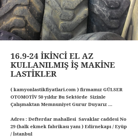
16.9-24 İKİNCİ EL AZ
KULLANILMIŞ İŞ MAKİNE
LASTİKLER
( kamyonlastikfiyatlari.com ) firmamız GÜLSER
OTOMOTİV 50 yıldır Bu Sektörde Sizinle
Çalışmaktan Memnuniyet Gurur Duyarız …
Adres : Defterdar mahallesi Savaklar caddesi No
29 (halk ekmek fabrikası yanı ) Edirnekapı / Eyüp
/ İstanbul