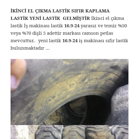
İKİNCİ EL ÇIKMA LASTİK SIFIR KAPLAMA
LASTİK YENİ LASTİK GELMİŞTİR
İkinci el çıkma
lastik İş makinası lastik
16.9-24
yarasız ve temiz %50
veya %70 dişli 5 adettir markası camson petlas
mevcuttur.. yeni lastik
16.9-24
iş makinası sıfır lastik
bulunmaktadır …