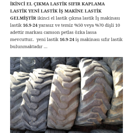
İKİNCİ EL ÇIKMA LASTİK SIFIR KAPLAMA
LASTİK YENİ LASTİK İŞ MAKİNE LASTİK
GELMİŞTİR
ikinci el lastik çıkma lastik İş makinası
lastik
16.9-24
yarasız ve temiz %50 veya %70 dişli 10
adettir markası camson petlas özka lassa
mevcuttur.. yeni lastik
16.9-24
iş makinası sıfır lastik
bulunmaktadır …