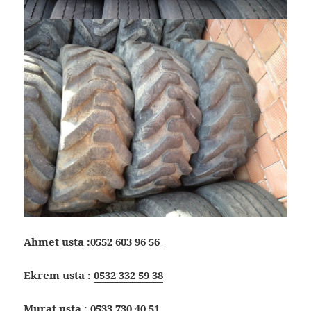
Ahmet usta :
0552 603 96 56
Ekrem usta :
0532 332 59 38
Murat usta :
0533 730 40 51