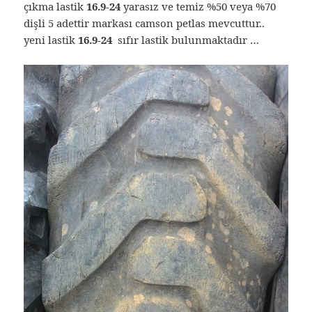
çıkma lastik
16.9-24
yarasız ve temiz %50 veya %70
dişli 5 adettir markası camson petlas mevcuttur..
yeni lastik
16.9-24
sıfır lastik bulunmaktadır …