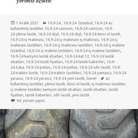
yerimiz açıktır.
Yayın
Kategoriler
1 Aralık 2021
16.9-24
,
16.9-24 İstanbul
,
16.9-24 az
tarihi
kullanılmış lastikler
,
16.9-24 camson
,
16.9-24 camson
,
16.9-
24 çıkma lastik
,
16.9-24 dişli
,
16.9-24 dişli
,
16.9-24 ikinci el lastik
,
16.9-24 iş makinası
,
16.9-24 iş makinası iş makinası
,
16.9-24 iş
makinası lastikleri
,
16.9-24 iş makinası lastikleri
,
16.9-24 iş makine
İstanbul
,
16.9-24 iş makine lastikleri
,
16.9-24 iş makine lastikleri
,
16.9-24 kamyon lastik ebatları
,
16.9-24 kat 12
,
16.9-24 lastik
ebatları
,
16.9-24 lastik fiyatları
,
16.9-24 lastik haberleri
,
16.9-
24 özka
,
16.9-24 petlas
,
16.9-24 petlas
,
16.9-24 sıfır lastik
,
16.9-
24 traktör lastik
,
16.9-24 traktör lastikleri
,
16.9-24 yamasız
,
16.9-24
Etiketler
yarasız
,
16.9-24 yarasız
,
16.9-24 yeni lastik
,
Genel
az
kullanılmış lastikler
,
çıkma lastik
,
ikinci el lastik
,
iş makinası lastikler
,
iş makine lastikler
,
kamyon lastik ebatları
,
lastik ebatları
,
lastik
fiyatları
,
lastik haberleri
,
sıfır lastik
,
yeni lastik
16.9-24 İKİNCİ EL AZ KULLANILMIŞ İŞ MAKİNE LASTİKLER için
bir yorum yapın