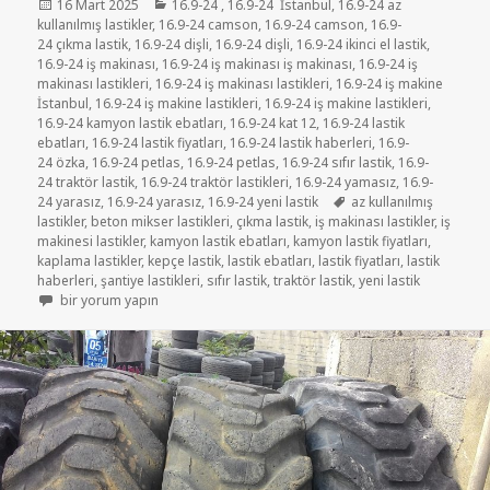
Yayın
Kategoriler
16 Mart 2025
16.9-24
,
16.9-24 İstanbul
,
16.9-24 az
tarihi
kullanılmış lastikler
,
16.9-24 camson
,
16.9-24 camson
,
16.9-
24 çıkma lastik
,
16.9-24 dişli
,
16.9-24 dişli
,
16.9-24 ikinci el lastik
,
16.9-24 iş makinası
,
16.9-24 iş makinası iş makinası
,
16.9-24 iş
makinası lastikleri
,
16.9-24 iş makinası lastikleri
,
16.9-24 iş makine
İstanbul
,
16.9-24 iş makine lastikleri
,
16.9-24 iş makine lastikleri
,
16.9-24 kamyon lastik ebatları
,
16.9-24 kat 12
,
16.9-24 lastik
ebatları
,
16.9-24 lastik fiyatları
,
16.9-24 lastik haberleri
,
16.9-
24 özka
,
16.9-24 petlas
,
16.9-24 petlas
,
16.9-24 sıfır lastik
,
16.9-
24 traktör lastik
,
16.9-24 traktör lastikleri
,
16.9-24 yamasız
,
16.9-
Etiketler
24 yarasız
,
16.9-24 yarasız
,
16.9-24 yeni lastik
az kullanılmış
lastikler
,
beton mikser lastikleri
,
çıkma lastik
,
iş makinası lastikler
,
iş
makinesi lastikler
,
kamyon lastik ebatları
,
kamyon lastik fiyatları
,
kaplama lastikler
,
kepçe lastik
,
lastik ebatları
,
lastik fiyatları
,
lastik
haberleri
,
şantiye lastikleri
,
sıfır lastik
,
traktör lastik
,
yeni lastik
16-9-24 İŞ MAKİNASI LASTİKLER için
bir yorum yapın