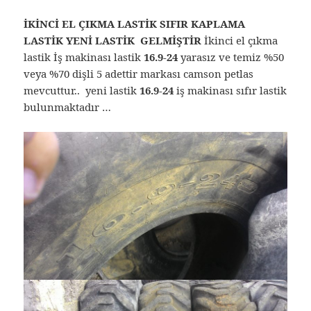
İKİNCİ EL ÇIKMA LASTİK SIFIR KAPLAMA
LASTİK YENİ LASTİK GELMİŞTİR
İkinci el çıkma
lastik İş makinası lastik
16.9-24
yarasız ve temiz %50
veya %70 dişli 5 adettir markası camson petlas
mevcuttur.. yeni lastik
16.9-24
iş makinası sıfır lastik
bulunmaktadır …