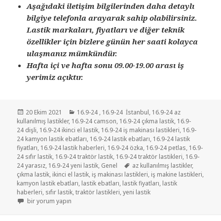
Aşağıdaki iletişim bilgilerinden daha detaylı
bilgiye telefonla arayarak sahip olabilirsiniz.
Lastik markaları, fiyatları ve diğer teknik
özellikler için bizlere günün her saati kolayca
ulaşmanız mümkündür.
Hafta içi ve hafta sonu 09.00-19.00 arası iş
yerimiz açıktır.
Yayın
Kategoriler
20 Ekim 2021
16.9-24
,
16.9-24 İstanbul
,
16.9-24 az
tarihi
kullanılmış lastikler
,
16.9-24 camson
,
16.9-24 çıkma lastik
,
16.9-
24 dişli
,
16.9-24 ikinci el lastik
,
16.9-24 iş makinası lastikleri
,
16.9-
24 kamyon lastik ebatları
,
16.9-24 lastik ebatları
,
16.9-24 lastik
fiyatları
,
16.9-24 lastik haberleri
,
16.9-24 özka
,
16.9-24 petlas
,
16.9-
24 sıfır lastik
,
16.9-24 traktör lastik
,
16.9-24 traktör lastikleri
,
16.9-
Etiketler
24 yarasız
,
16.9-24 yeni lastik
,
Genel
az kullanılmış lastikler
,
çıkma lastik
,
ikinci el lastik
,
iş makinası lastikleri
,
iş makine lastikleri
,
kamyon lastik ebatları
,
lastik ebatları
,
lastik fiyatları
,
lastik
haberleri
,
sıfır lastik
,
traktör lastikleri
,
yeni lastik
16.9-24 İKİNCİ EL ÇIKMA YARASIZ LASTİKLER için
bir yorum yapın