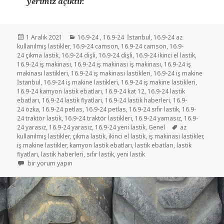
yerimiz açıktır.
Yayın
Kategoriler
1 Aralık 2021
16.9-24
,
16.9-24 İstanbul
,
16.9-24 az
tarihi
kullanılmış lastikler
,
16.9-24 camson
,
16.9-24 camson
,
16.9-
24 çıkma lastik
,
16.9-24 dişli
,
16.9-24 dişli
,
16.9-24 ikinci el lastik
,
16.9-24 iş makinası
,
16.9-24 iş makinası iş makinası
,
16.9-24 iş
makinası lastikleri
,
16.9-24 iş makinası lastikleri
,
16.9-24 iş makine
İstanbul
,
16.9-24 iş makine lastikleri
,
16.9-24 iş makine lastikleri
,
16.9-24 kamyon lastik ebatları
,
16.9-24 kat 12
,
16.9-24 lastik
ebatları
,
16.9-24 lastik fiyatları
,
16.9-24 lastik haberleri
,
16.9-
24 özka
,
16.9-24 petlas
,
16.9-24 petlas
,
16.9-24 sıfır lastik
,
16.9-
24 traktör lastik
,
16.9-24 traktör lastikleri
,
16.9-24 yamasız
,
16.9-
Etiketler
24 yarasız
,
16.9-24 yarasız
,
16.9-24 yeni lastik
,
Genel
az
kullanılmış lastikler
,
çıkma lastik
,
ikinci el lastik
,
iş makinası lastikler
,
iş makine lastikler
,
kamyon lastik ebatları
,
lastik ebatları
,
lastik
fiyatları
,
lastik haberleri
,
sıfır lastik
,
yeni lastik
16.9-24 İKİNCİ EL AZ KULLANILMIŞ İŞ MAKİNE LASTİKLER için
bir yorum yapın