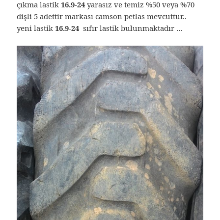
çıkma lastik
16.9-24
yarasız ve temiz %50 veya %70
dişli 5 adettir markası camson petlas mevcuttur..
yeni lastik
16.9-24
sıfır lastik bulunmaktadır …