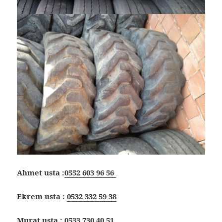
Ahmet usta :
0552 603 96 56
Ekrem usta :
0532 332 59 38
Murat usta :
0533 730 40 51