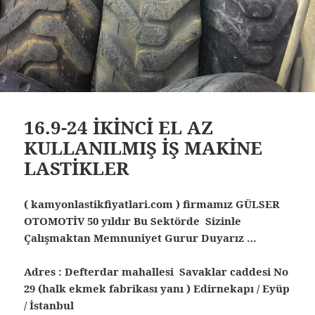
16.9-24 İKİNCİ EL AZ
KULLANILMIŞ İŞ MAKİNE
LASTİKLER
( kamyonlastikfiyatlari.com ) firmamız GÜLSER
OTOMOTİV 50 yıldır Bu Sektörde Sizinle
Çalışmaktan Memnuniyet Gurur Duyarız …
Adres : Defterdar mahallesi Savaklar caddesi No
29 (halk ekmek fabrikası yanı ) Edirnekapı / Eyüp
/ İstanbul