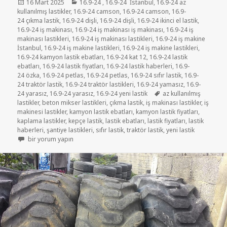
Yayın
Kategoriler
16 Mart 2025
16.9-24
,
16.9-24 İstanbul
,
16.9-24 az
tarihi
kullanılmış lastikler
,
16.9-24 camson
,
16.9-24 camson
,
16.9-
24 çıkma lastik
,
16.9-24 dişli
,
16.9-24 dişli
,
16.9-24 ikinci el lastik
,
16.9-24 iş makinası
,
16.9-24 iş makinası iş makinası
,
16.9-24 iş
makinası lastikleri
,
16.9-24 iş makinası lastikleri
,
16.9-24 iş makine
İstanbul
,
16.9-24 iş makine lastikleri
,
16.9-24 iş makine lastikleri
,
16.9-24 kamyon lastik ebatları
,
16.9-24 kat 12
,
16.9-24 lastik
ebatları
,
16.9-24 lastik fiyatları
,
16.9-24 lastik haberleri
,
16.9-
24 özka
,
16.9-24 petlas
,
16.9-24 petlas
,
16.9-24 sıfır lastik
,
16.9-
24 traktör lastik
,
16.9-24 traktör lastikleri
,
16.9-24 yamasız
,
16.9-
Etiketler
24 yarasız
,
16.9-24 yarasız
,
16.9-24 yeni lastik
az kullanılmış
lastikler
,
beton mikser lastikleri
,
çıkma lastik
,
iş makinası lastikler
,
iş
makinesi lastikler
,
kamyon lastik ebatları
,
kamyon lastik fiyatları
,
kaplama lastikler
,
kepçe lastik
,
lastik ebatları
,
lastik fiyatları
,
lastik
haberleri
,
şantiye lastikleri
,
sıfır lastik
,
traktör lastik
,
yeni lastik
16-9-24 İŞ MAKİNASI LASTİKLER için
bir yorum yapın