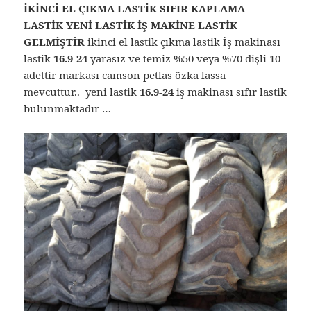
İKİNCİ EL ÇIKMA LASTİK SIFIR KAPLAMA
LASTİK YENİ LASTİK İŞ MAKİNE LASTİK
GELMİŞTİR
ikinci el lastik çıkma lastik İş makinası
lastik
16.9-24
yarasız ve temiz %50 veya %70 dişli 10
adettir markası camson petlas özka lassa
mevcuttur.. yeni lastik
16.9-24
iş makinası sıfır lastik
bulunmaktadır …