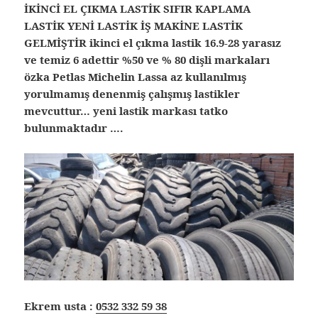
İKİNCİ EL ÇIKMA LASTİK SIFIR KAPLAMA
LASTİK YENİ LASTİK İŞ MAKİNE LASTİK
GELMİŞTİR ikinci el çıkma lastik
16.9-28 yarasız
ve temiz 6 adettir %50 ve % 80 dişli markaları
özka Petlas Michelin Lassa az kullanılmış
yorulmamış denenmiş çalışmış lastikler
mevcuttur… yeni lastik markası tatko
bulunmaktadır ….
Ekrem usta :
0532 332 59 38