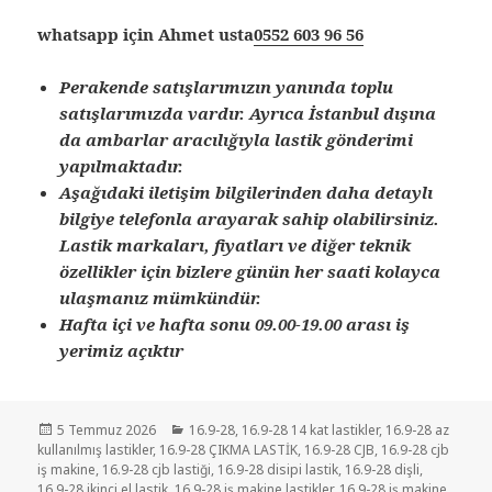
whatsapp için Ahmet usta
0552 603 96 56
Perakende satışlarımızın yanında toplu
satışlarımızda vardır. Ayrıca İstanbul dışına
da ambarlar aracılığıyla lastik gönderimi
yapılmaktadır.
Aşağıdaki iletişim bilgilerinden daha detaylı
bilgiye telefonla arayarak sahip olabilirsiniz.
Lastik markaları, fiyatları ve diğer teknik
özellikler için bizlere günün her saati kolayca
ulaşmanız mümkündür.
Hafta içi ve hafta sonu 09.00-19.00 arası iş
yerimiz açıktır
Yayın
Kategoriler
5 Temmuz 2026
16.9-28
,
16.9-28 14 kat lastikler
,
16.9-28 az
tarihi
kullanılmış lastikler
,
16.9-28 ÇIKMA LASTİK
,
16.9-28 CJB
,
16.9-28 cjb
iş makine
,
16.9-28 cjb lastiği
,
16.9-28 disipi lastik
,
16.9-28 dişli
,
16.9-28 ikinci el lastik
,
16.9-28 iş makine lastikler
,
16.9-28 iş makine