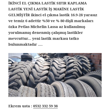
İKİNCİ EL ÇIKMA LASTİK SIFIR KAPLAMA
LASTİK YENİ LASTİK İŞ MAKİNE LASTİK
GELMİŞTİR ikinci el çıkma lastik
16.9-28 yarasız
ve temiz 6 adettir %50 ve % 80 dişli markaları
özka Petlas Michelin Lassa az kullanılmış
yorulmamış denenmiş çalışmış lastikler
mevcuttur… yeni lastik markası tatko
bulunmaktadır ….
Ekrem usta :
0532 332 59 38