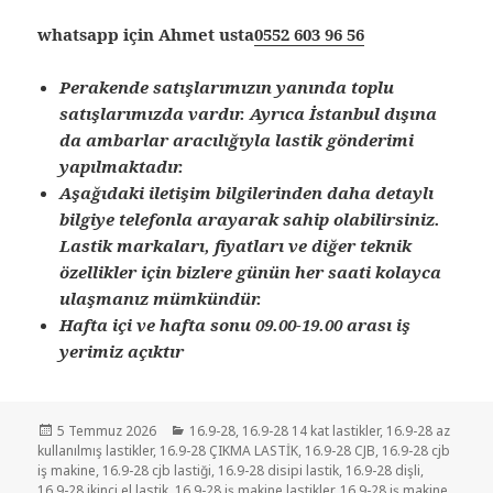
whatsapp için Ahmet usta
0552 603 96 56
Perakende satışlarımızın yanında toplu
satışlarımızda vardır. Ayrıca İstanbul dışına
da ambarlar aracılığıyla lastik gönderimi
yapılmaktadır.
Aşağıdaki iletişim bilgilerinden daha detaylı
bilgiye telefonla arayarak sahip olabilirsiniz.
Lastik markaları, fiyatları ve diğer teknik
özellikler için bizlere günün her saati kolayca
ulaşmanız mümkündür.
Hafta içi ve hafta sonu 09.00-19.00 arası iş
yerimiz açıktır
Yayın
Kategoriler
5 Temmuz 2026
16.9-28
,
16.9-28 14 kat lastikler
,
16.9-28 az
tarihi
kullanılmış lastikler
,
16.9-28 ÇIKMA LASTİK
,
16.9-28 CJB
,
16.9-28 cjb
iş makine
,
16.9-28 cjb lastiği
,
16.9-28 disipi lastik
,
16.9-28 dişli
,
16.9-28 ikinci el lastik
,
16.9-28 iş makine lastikler
,
16.9-28 iş makine