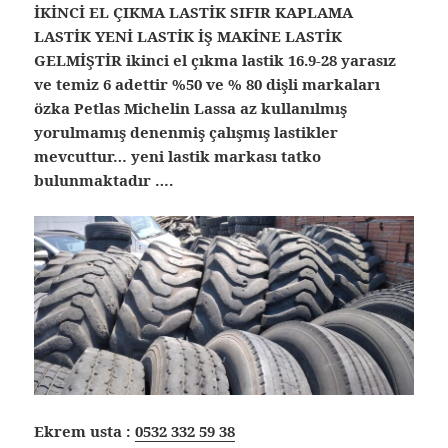
İKİNCİ EL ÇIKMA LASTİK SIFIR KAPLAMA
LASTİK YENİ LASTİK İŞ MAKİNE LASTİK
GELMİŞTİR ikinci el çıkma lastik
16.9-28 yarasız
ve temiz 6 adettir %50 ve % 80 dişli markaları
özka Petlas Michelin Lassa az kullanılmış
yorulmamış denenmiş çalışmış lastikler
mevcuttur… yeni lastik markası tatko
bulunmaktadır ….
Ekrem usta :
0532 332 59 38