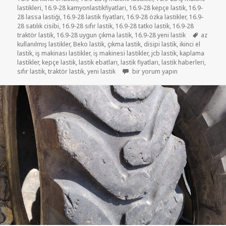
lastikleri
,
16.9-28 kamyonlastikfiyatlari
,
16.9-28 kepçe lastik
,
16.9-
28 lassa lastiği
,
16.9-28 lastik fiyatları
,
16.9-28 özka lastikler
,
16.9-
28 satılık cisibi
,
16.9-28 sıfır lastik
,
16.9-28 tatko lastik
,
16.9-28
Etiketler
traktör lastik
,
16.9-28 uygun çıkma lastik
,
16.9-28 yeni lastik
az
kullanılmış lastikler
,
Beko lastik
,
çıkma lastik
,
disipi lastik
,
ikinci el
lastik
,
iş makinası lastikler
,
iş makinesi lastikler
,
jcb lastik
,
kaplama
lastikler
,
kepçe lastik
,
lastik ebatları
,
lastik fiyatları
,
lastik haberleri
,
16.9-28 İKİNCİ EL ÇIKMA DİSİPİ JC
sıfır lastik
,
traktör lastik
,
yeni lastik
bir yorum yapın