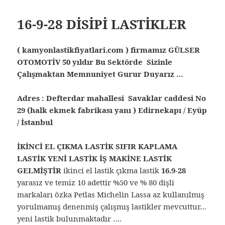
16-9-28 DİSİPİ LASTİKLER
( kamyonlastikfiyatlari.com ) firmamız GÜLSER
OTOMOTİV 50 yıldır Bu Sektörde Sizinle
Çalışmaktan Memnuniyet Gurur Duyarız …
Adres : Defterdar mahallesi Savaklar caddesi No
29 (halk ekmek fabrikası yanı ) Edirnekapı / Eyüp
/ İstanbul
İKİNCİ EL ÇIKMA LASTİK SIFIR KAPLAMA
LASTİK YENİ LASTİK İŞ MAKİNE LASTİK
GELMİŞTİR
ikinci el lastik çıkma lastik
16.9-28
yarasız ve temiz 10 adettir %50 ve % 80 dişli
markaları özka Petlas Michelin Lassa az kullanılmış
yorulmamış denenmiş çalışmış lastikler mevcuttur…
yeni lastik bulunmaktadır ….