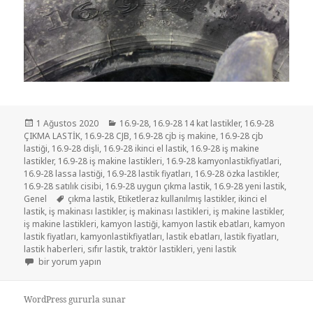
Yayın
Kategoriler
1 Ağustos 2020
16.9-28
,
16.9-28 14 kat lastikler
,
16.9-28
tarihi
ÇIKMA LASTİK
,
16.9-28 CJB
,
16.9-28 cjb iş makine
,
16.9-28 cjb
lastiği
,
16.9-28 dişli
,
16.9-28 ikinci el lastik
,
16.9-28 iş makine
lastikler
,
16.9-28 iş makine lastikleri
,
16.9-28 kamyonlastikfiyatlari
,
16.9-28 lassa lastiği
,
16.9-28 lastik fiyatları
,
16.9-28 özka lastikler
,
16.9-28 satılık cisibi
,
16.9-28 uygun çıkma lastik
,
16.9-28 yeni lastik
,
Etiketler
Genel
çıkma lastik
,
Etiketleraz kullanılmış lastikler
,
ikinci el
lastik
,
iş makinası lastikler
,
iş makinası lastikleri
,
iş makine lastikler
,
iş makine lastikleri
,
kamyon lastiği
,
kamyon lastik ebatları
,
kamyon
lastik fiyatları
,
kamyonlastikfiyatları
,
lastik ebatları
,
lastik fiyatları
,
lastik haberleri
,
sıfır lastik
,
traktör lastikleri
,
yeni lastik
16.9-28 ÖZKA MARKA CJB ( CİSİBİ ) LASTİKLERİ için
bir yorum yapın
WordPress gururla sunar