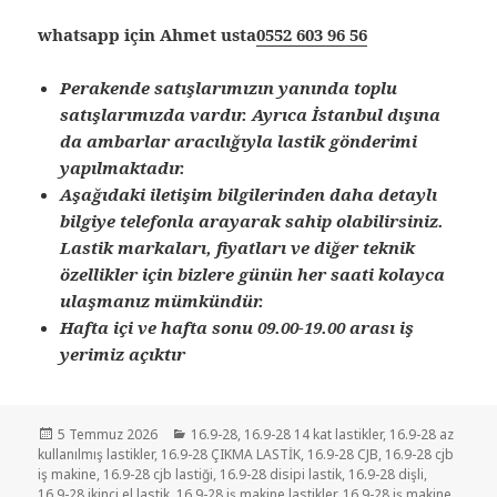
whatsapp için Ahmet usta
0552 603 96 56
Perakende satışlarımızın yanında toplu
satışlarımızda vardır. Ayrıca İstanbul dışına
da ambarlar aracılığıyla lastik gönderimi
yapılmaktadır.
Aşağıdaki iletişim bilgilerinden daha detaylı
bilgiye telefonla arayarak sahip olabilirsiniz.
Lastik markaları, fiyatları ve diğer teknik
özellikler için bizlere günün her saati kolayca
ulaşmanız mümkündür.
Hafta içi ve hafta sonu 09.00-19.00 arası iş
yerimiz açıktır
Yayın
Kategoriler
5 Temmuz 2026
16.9-28
,
16.9-28 14 kat lastikler
,
16.9-28 az
tarihi
kullanılmış lastikler
,
16.9-28 ÇIKMA LASTİK
,
16.9-28 CJB
,
16.9-28 cjb
iş makine
,
16.9-28 cjb lastiği
,
16.9-28 disipi lastik
,
16.9-28 dişli
,
16.9-28 ikinci el lastik
,
16.9-28 iş makine lastikler
,
16.9-28 iş makine