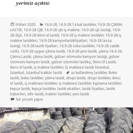
yerimiz açıktır.
Yayın
Kategoriler
9 Mart 2025
16.9-28
,
16.9-28 14 kat lastikler
,
16.9-28 ÇIKMA
tarihi
LASTİK
,
16.9-28 CJB
,
16.9-28 cjb iş makine
,
16.9-28 cjb lastiği
,
16.9-
28 dişli
,
16.9-28 ikinci el lastik
,
16.9-28 iş makine lastikler
,
16.9-28 iş
makine lastikleri
,
16.9-28 kamyonlastikfiyatlari
,
16.9-28 lassa
lastiği
,
16.9-28 lastik fiyatları
,
16.9-28 özka lastikler
,
16.9-28 satılık
cisibi
,
16.9-28 uygun çıkma lastik
,
16.9-28 yeni lastik
,
çıkma 18.4-26
,
Çıkma Lastik
,
çıkma lastik
,
gülser otomotiv kamyon lastiği
,
gülser
otomotiv kamyon lastik
,
gülser otomotiv lastikçi
,
İkinci El Lastik
,
ikinci el lastik
,
iş makine lastikler
,
İs makinesi lastik İstanbul
,
Etiketler
İstanbul
,
İstanbul traktör lastik
az kullanılmış lastikler
,
Beko
lastik
,
beko lastikler
,
çıkma lastik
,
disipi lastik
,
disipi lastikler
,
ikinci
el lastik
,
iş makinası lastikler
,
iş makinesi lastikler
,
kaplama lastikler
,
kepçe lastik
,
kepçe lastikler
,
lastik ebatları
,
lastik fiyatları
,
lastik
haberleri
,
sıfır lastik
,
traktör lastikler
,
yeni lastik
16-9-28 DİSİPİ LASTİKLER için
bir yorum yapın