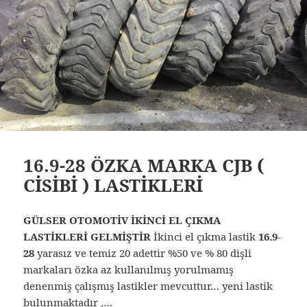
16.9-28 ÖZKA MARKA CJB (
CİSİBİ ) LASTİKLERİ
GÜLSER OTOMOTİV İKİNCİ EL ÇIKMA
LASTİKLERİ GELMİŞTİR
İkinci el çıkma lastik
16.9-
28
yarasız ve temiz 20 adettir %50 ve % 80 dişli
markaları özka az kullanılmış yorulmamış
denenmiş çalışmış lastikler mevcuttur… yeni lastik
bulunmaktadır ….