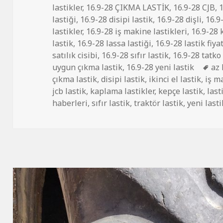
tarihi
lastikler
,
16.9-28 ÇIKMA LASTİK
,
16.9-28 CJB
,
1
lastiği
,
16.9-28 disipi lastik
,
16.9-28 dişli
,
16.9-
lastikler
,
16.9-28 iş makine lastikleri
,
16.9-28 
lastik
,
16.9-28 lassa lastiği
,
16.9-28 lastik fiya
satılık cisibi
,
16.9-28 sıfır lastik
,
16.9-28 tatko 
Eti
uygun çıkma lastik
,
16.9-28 yeni lastik
az 
çıkma lastik
,
disipi lastik
,
ikinci el lastik
,
iş m
jcb lastik
,
kaplama lastikler
,
kepçe lastik
,
last
haberleri
,
sıfır lastik
,
traktör lastik
,
yeni lasti