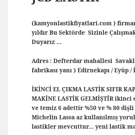
(kamyonlastikfiyatlari.com ) fir
yıldır Bu Sektörde Sizinle Çalış
Duyarız …
Adres : Defterdar mahallesi Savak
fabrikası yanı ) Edirnekapı / Eyüp /
İKİNCİ EL ÇIKMA LASTİK SIFIR KA
MAKİNE LASTİK GELMİŞTİR ikinci e
ve temiz 6 adettir %50 ve % 80 dişl
Michelin Lassa az kullanılmış yor
lastikler mevcuttur… yeni lastik 