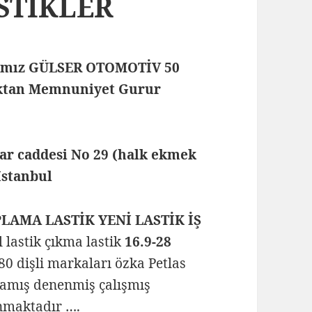
ASTİKLER
rmamız GÜLSER OTOMOTİV 50
maktan Memnuniyet Gurur
lar caddesi No 29 (halk ekmek
 İstanbul
PLAMA LASTİK YENİ LASTİK İŞ
el lastik çıkma lastik
16.9-28
80 dişli markaları özka Petlas
mamış denenmiş çalışmış
unmaktadır ….