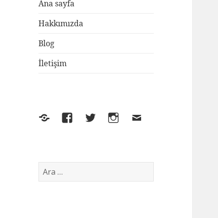
Ana sayfa
Hakkımızda
Blog
İletişim
Yelp
Facebook
Twitter
Instagram
E-
posta
Arama: