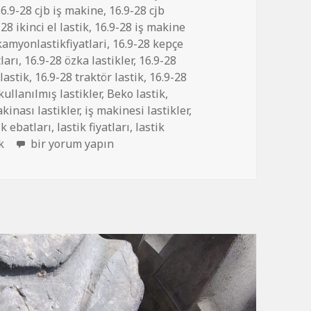
6.9-28 cjb iş makine
,
16.9-28 cjb
28 ikinci el lastik
,
16.9-28 iş makine
kamyonlastikfiyatlari
,
16.9-28 kepçe
tları
,
16.9-28 özka lastikler
,
16.9-28
lastik
,
16.9-28 traktör lastik
,
16.9-28
ketler
kullanılmış lastikler
,
Beko lastik
,
akinası lastikler
,
iş makinesi lastikler
,
ik ebatları
,
lastik fiyatları
,
lastik
16.9-28 İKİNCİ EL ÇIKMA DİSİPİ JCB LASTİK için
k
bir yorum yapın