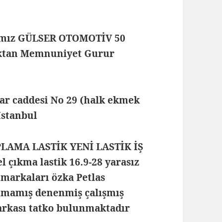
mamız GÜLSER OTOMOTİV 50
maktan Memnuniyet Gurur
lar caddesi No 29 (halk ekmek
 İstanbul
PLAMA LASTİK YENİ LASTİK İŞ
l çıkma lastik
16.9-28 yarasız
i markaları özka Petlas
ulmamış denenmiş çalışmış
markası tatko bulunmaktadır