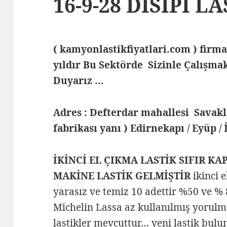
16-9-28 DİSİPİ L
( kamyonlastikfiyatlari.com ) fi
yıldır Bu Sektörde Sizinle Çalış
Duyarız …
Adres : Defterdar mahallesi Savak
fabrikası yanı ) Edirnekapı / Eyüp /
İKİNCİ EL ÇIKMA LASTİK SIFIR KA
MAKİNE LASTİK GELMİŞTİR
ikinci 
yarasız ve temiz 10 adettir %50 ve % 
Michelin Lassa az kullanılmış yorul
lastikler mevcuttur… yeni lastik bul