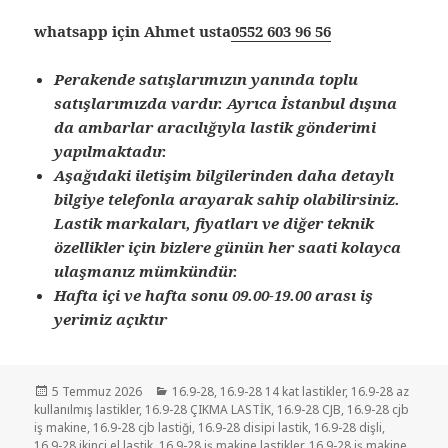
whatsapp için Ahmet usta
0552 603 96 56
Perakende satışlarımızın yanında toplu
satışlarımızda vardır. Ayrıca İstanbul dışına
da ambarlar aracılığıyla lastik gönderimi
yapılmaktadır.
Aşağıdaki iletişim bilgilerinden daha detaylı
bilgiye telefonla arayarak sahip olabilirsiniz.
Lastik markaları, fiyatları ve diğer teknik
özellikler için bizlere günün her saati kolayca
ulaşmanız mümkündür.
Hafta içi ve hafta sonu 09.00-19.00 arası iş
yerimiz açıktır
Yayın
Kategoriler
5 Temmuz 2026
16.9-28
,
16.9-28 14 kat lastikler
,
16.9-28 az
tarihi
kullanılmış lastikler
,
16.9-28 ÇIKMA LASTİK
,
16.9-28 CJB
,
16.9-28 cjb
iş makine
,
16.9-28 cjb lastiği
,
16.9-28 disipi lastik
,
16.9-28 dişli
,
16.9-28 ikinci el lastik
,
16.9-28 iş makine lastikler
,
16.9-28 iş makine