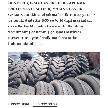
İKİNCİ EL ÇIKMA LASTİK SIFIR KAPLAMA
LASTİK YENİ LASTİK İŞ MAKİNE LASTİK
GELMİŞTİR ikinci el çıkma lastik
16.9-28 yarasız
ve temiz 6 adettir %50 ve % 80 dişli markaları
özka Petlas Michelin Lassa az kullanılmış
yorulmamış denenmiş çalışmış lastikler
mevcuttur… yeni lastik markası tatko
bulunmaktadır ….
Ekrem usta :
0532 332 59 38