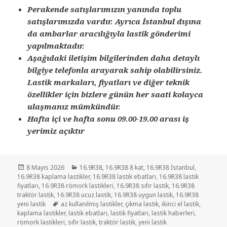
Perakende satışlarımızın yanında toplu
satışlarımızda vardır. Ayrıca İstanbul dışına
da ambarlar aracılığıyla lastik gönderimi
yapılmaktadır.
Aşağıdaki iletişim bilgilerinden daha detaylı
bilgiye telefonla arayarak sahip olabilirsiniz.
Lastik markaları, fiyatları ve diğer teknik
özellikler için bizlere günün her saati kolayca
ulaşmanız mümkündür.
Hafta içi ve hafta sonu 09.00-19.00 arası iş
yerimiz açıktır
Yayın
Kategoriler
8 Mayıs 2026
16.9R38
,
16.9R38 8 kat
,
16.9R38 İstanbul
,
tarihi
16.9R38 kaplama lastikler
,
16.9R38 lastik ebatları
,
16.9R38 lastik
fiyatları
,
16.9R38 römork lastikleri
,
16.9R38 sıfır lastik
,
16.9R38
traktör lastik
,
16.9R38 ucuz lastik
,
16.9R38 uygun lastik
,
16.9R38
Etiketler
yeni lastik
az kullanılmış lastikler
,
çıkma lastik
,
ikinci el lastik
,
kaplama lastikler
,
lastik ebatları
,
lastik fiyatları
,
lastik haberleri
,
römork lastikleri
,
sıfır lastik
,
traktör lastik
,
yeni lastik