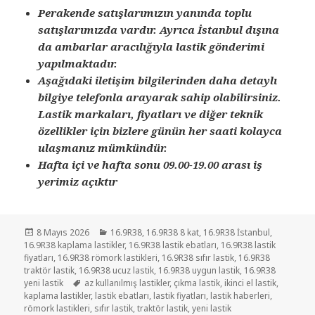
Perakende satışlarımızın yanında toplu
satışlarımızda vardır. Ayrıca İstanbul dışına
da ambarlar aracılığıyla lastik gönderimi
yapılmaktadır.
Aşağıdaki iletişim bilgilerinden daha detaylı
bilgiye telefonla arayarak sahip olabilirsiniz.
Lastik markaları, fiyatları ve diğer teknik
özellikler için bizlere günün her saati kolayca
ulaşmanız mümkündür.
Hafta içi ve hafta sonu 09.00-19.00 arası iş
yerimiz açıktır
Yayın
Kategoriler
8 Mayıs 2026
16.9R38
,
16.9R38 8 kat
,
16.9R38 İstanbul
,
tarihi
16.9R38 kaplama lastikler
,
16.9R38 lastik ebatları
,
16.9R38 lastik
fiyatları
,
16.9R38 römork lastikleri
,
16.9R38 sıfır lastik
,
16.9R38
traktör lastik
,
16.9R38 ucuz lastik
,
16.9R38 uygun lastik
,
16.9R38
Etiketler
yeni lastik
az kullanılmış lastikler
,
çıkma lastik
,
ikinci el lastik
,
kaplama lastikler
,
lastik ebatları
,
lastik fiyatları
,
lastik haberleri
,
römork lastikleri
,
sıfır lastik
,
traktör lastik
,
yeni lastik