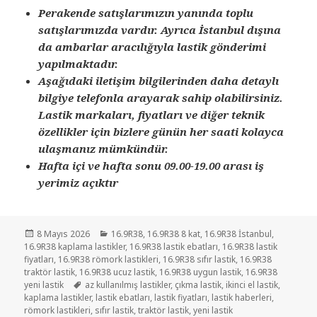
Perakende satışlarımızın yanında toplu
satışlarımızda vardır. Ayrıca İstanbul dışına
da ambarlar aracılığıyla lastik gönderimi
yapılmaktadır.
Aşağıdaki iletişim bilgilerinden daha detaylı
bilgiye telefonla arayarak sahip olabilirsiniz.
Lastik markaları, fiyatları ve diğer teknik
özellikler için bizlere günün her saati kolayca
ulaşmanız mümkündür.
Hafta içi ve hafta sonu 09.00-19.00 arası iş
yerimiz açıktır
Yayın
Kategoriler
8 Mayıs 2026
16.9R38
,
16.9R38 8 kat
,
16.9R38 İstanbul
,
tarihi
16.9R38 kaplama lastikler
,
16.9R38 lastik ebatları
,
16.9R38 lastik
fiyatları
,
16.9R38 römork lastikleri
,
16.9R38 sıfır lastik
,
16.9R38
traktör lastik
,
16.9R38 ucuz lastik
,
16.9R38 uygun lastik
,
16.9R38
Etiketler
yeni lastik
az kullanılmış lastikler
,
çıkma lastik
,
ikinci el lastik
,
kaplama lastikler
,
lastik ebatları
,
lastik fiyatları
,
lastik haberleri
,
römork lastikleri
,
sıfır lastik
,
traktör lastik
,
yeni lastik