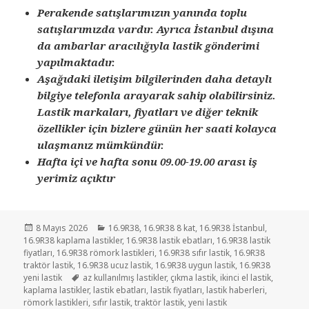
Perakende satışlarımızın yanında toplu
satışlarımızda vardır. Ayrıca İstanbul dışına
da ambarlar aracılığıyla lastik gönderimi
yapılmaktadır.
Aşağıdaki iletişim bilgilerinden daha detaylı
bilgiye telefonla arayarak sahip olabilirsiniz.
Lastik markaları, fiyatları ve diğer teknik
özellikler için bizlere günün her saati kolayca
ulaşmanız mümkündür.
Hafta içi ve hafta sonu 09.00-19.00 arası iş
yerimiz açıktır
Yayın
Kategoriler
8 Mayıs 2026
16.9R38
,
16.9R38 8 kat
,
16.9R38 İstanbul
,
tarihi
16.9R38 kaplama lastikler
,
16.9R38 lastik ebatları
,
16.9R38 lastik
fiyatları
,
16.9R38 römork lastikleri
,
16.9R38 sıfır lastik
,
16.9R38
traktör lastik
,
16.9R38 ucuz lastik
,
16.9R38 uygun lastik
,
16.9R38
Etiketler
yeni lastik
az kullanılmış lastikler
,
çıkma lastik
,
ikinci el lastik
,
kaplama lastikler
,
lastik ebatları
,
lastik fiyatları
,
lastik haberleri
,
römork lastikleri
,
sıfır lastik
,
traktör lastik
,
yeni lastik