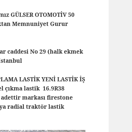
mamız GÜLSER OTOMOTİV 50
maktan Memnuniyet Gurur
lar caddesi No 29 (halk ekmek
 İstanbul
PLAMA LASTİK YENİ LASTİK İŞ
l çıkma lastik 16.9R38
 adettir markası firestone
eya radial traktör lastik