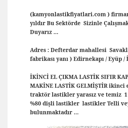
(kamyonlastikfiyatlari.com ) fir
yıldır Bu Sektörde Sizinle Çalış
Duyarız …
Adres : Defterdar mahallesi Savak
fabrikası yanı ) Edirnekapı / Eyüp /
İKİNCİ EL ÇIKMA LASTİK SIFIR KA
MAKİNE LASTİK GELMİŞTİR ikinci e
traktör lastikler yarasız ve temiz 1
%80 dişli lastikler lastikler Telli v
bulunmaktadır …