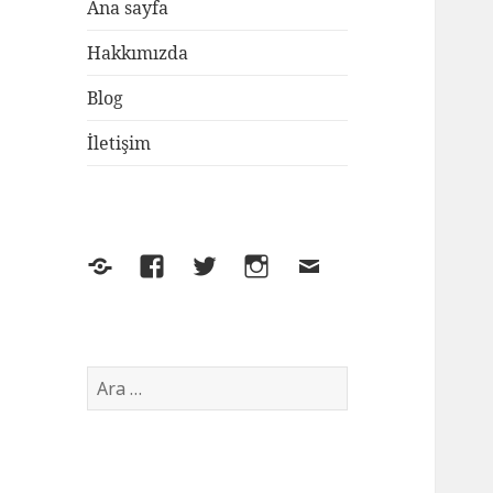
Ana sayfa
Hakkımızda
Blog
İletişim
Yelp
Facebook
Twitter
Instagram
E-
posta
Arama: