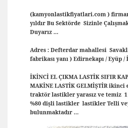
(kamyonlastikfiyatlari.com ) fir
yıldır Bu Sektörde Sizinle Çalış
Duyarız …
Adres : Defterdar mahallesi Savak
fabrikası yanı ) Edirnekapı / Eyüp /
İKİNCİ EL ÇIKMA LASTİK SIFIR KA
MAKİNE LASTİK GELMİŞTİR ikinci e
traktör lastikler yarasız ve temiz 1
%80 dişli lastikler lastikler Telli v
bulunmaktadır …