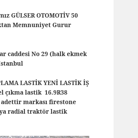
mamız GÜLSER OTOMOTİV 50
maktan Memnuniyet Gurur
lar caddesi No 29 (halk ekmek
 İstanbul
PLAMA LASTİK YENİ LASTİK İŞ
l çıkma lastik 16.9R38
 adettir markası firestone
eya radial traktör lastik