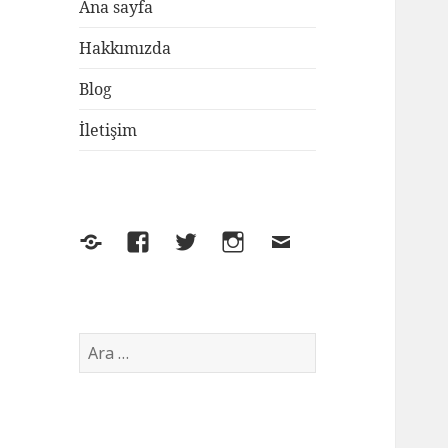
Ana sayfa
Hakkımızda
Blog
İletişim
Yelp
Facebook
Twitter
Instagram
E-
posta
Arama: