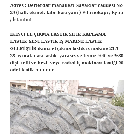
Adres : Defterdar mahallesi Savaklar caddesi No
29 (halk ekmek fabrikası yanı ) Edirnekapı / Eyüp
/ İstanbul
İKİNCİ EL ÇIKMA LASTİK SIFIR KAPLAMA
LASTİK YENİ LASTİK İŞ MAKİNE LASTİK
GELMİŞTİR ikinci el çıkma lastik iş makine 23.5-
25 iş makinası lastik yarasız ve temiz %40 ve %80
dişli telli ve bezli veya radıal iş makinası lastiği 20
adet lastik bulunur…