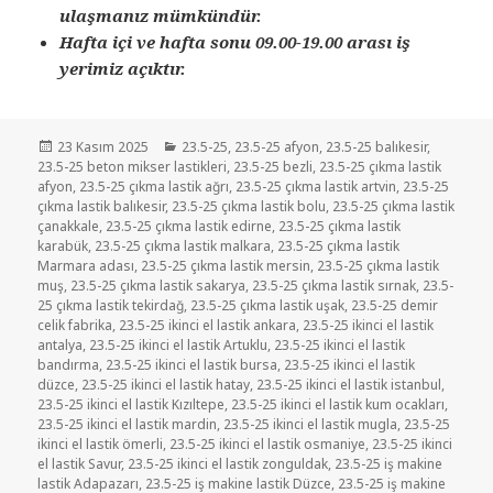
ulaşmanız mümkündür.
Hafta içi ve hafta sonu 09.00-19.00 arası iş
yerimiz açıktır.
Yayın
Kategoriler
23 Kasım 2025
23.5-25
,
23.5-25 afyon
,
23.5-25 balıkesir
,
tarihi
23.5-25 beton mikser lastikleri
,
23.5-25 bezli
,
23.5-25 çıkma lastik
afyon
,
23.5-25 çıkma lastik ağrı
,
23.5-25 çıkma lastik artvin
,
23.5-25
çıkma lastik balıkesir
,
23.5-25 çıkma lastik bolu
,
23.5-25 çıkma lastik
çanakkale
,
23.5-25 çıkma lastik edirne
,
23.5-25 çıkma lastik
karabük
,
23.5-25 çıkma lastik malkara
,
23.5-25 çıkma lastik
Marmara adası
,
23.5-25 çıkma lastik mersin
,
23.5-25 çıkma lastik
muş
,
23.5-25 çıkma lastik sakarya
,
23.5-25 çıkma lastik sırnak
,
23.5-
25 çıkma lastik tekirdağ
,
23.5-25 çıkma lastik uşak
,
23.5-25 demir
celik fabrika
,
23.5-25 ikinci el lastik ankara
,
23.5-25 ikinci el lastik
antalya
,
23.5-25 ikinci el lastik Artuklu
,
23.5-25 ikinci el lastik
bandırma
,
23.5-25 ikinci el lastik bursa
,
23.5-25 ikinci el lastik
düzce
,
23.5-25 ikinci el lastik hatay
,
23.5-25 ikinci el lastik istanbul
,
23.5-25 ikinci el lastik Kızıltepe
,
23.5-25 ikinci el lastik kum ocakları
,
23.5-25 ikinci el lastik mardin
,
23.5-25 ikinci el lastik mugla
,
23.5-25
ikinci el lastik ömerli
,
23.5-25 ikinci el lastik osmaniye
,
23.5-25 ikinci
el lastik Savur
,
23.5-25 ikinci el lastik zonguldak
,
23.5-25 iş makine
lastik Adapazarı
,
23.5-25 iş makine lastik Düzce
,
23.5-25 iş makine