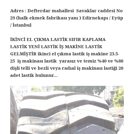
Adres : Defterdar mahallesi Savaklar caddesi No
29 (halk ekmek fabrikası yanı ) Edirnekapı / Eyüp
/ İstanbul
İKİNCİ EL ÇIKMA LASTİK SIFIR KAPLAMA
LASTİK YENİ LASTİK İŞ MAKİNE LASTİK
GELMİŞTİR ikinci el çıkma lastik iş makine 23.5-
25 iş makinası lastik yarasız ve temiz %40 ve %80
dişli telli ve bezli veya radıal iş makinası lastiği 20
adet lastik bulunur…