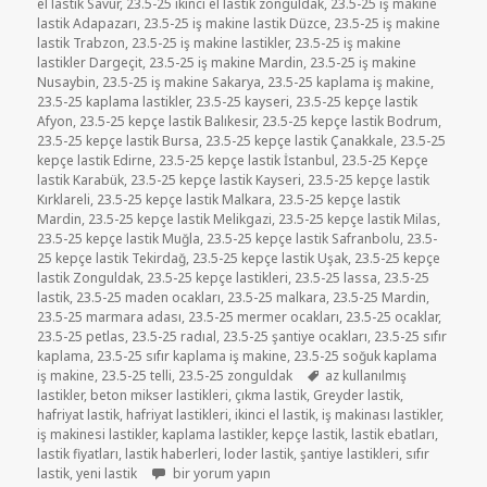
el lastik Savur
,
23.5-25 ikinci el lastik zonguldak
,
23.5-25 iş makine
lastik Adapazarı
,
23.5-25 iş makine lastik Düzce
,
23.5-25 iş makine
lastik Trabzon
,
23.5-25 iş makine lastikler
,
23.5-25 iş makine
lastikler Dargeçit
,
23.5-25 iş makine Mardin
,
23.5-25 iş makine
Nusaybin
,
23.5-25 iş makine Sakarya
,
23.5-25 kaplama iş makine
,
23.5-25 kaplama lastikler
,
23.5-25 kayseri
,
23.5-25 kepçe lastik
Afyon
,
23.5-25 kepçe lastik Balıkesir
,
23.5-25 kepçe lastik Bodrum
,
23.5-25 kepçe lastik Bursa
,
23.5-25 kepçe lastik Çanakkale
,
23.5-25
kepçe lastik Edirne
,
23.5-25 kepçe lastik İstanbul
,
23.5-25 Kepçe
lastik Karabük
,
23.5-25 kepçe lastik Kayseri
,
23.5-25 kepçe lastik
Kırklareli
,
23.5-25 kepçe lastik Malkara
,
23.5-25 kepçe lastik
Mardin
,
23.5-25 kepçe lastik Melikgazi
,
23.5-25 kepçe lastik Milas
,
23.5-25 kepçe lastik Muğla
,
23.5-25 kepçe lastik Safranbolu
,
23.5-
25 kepçe lastik Tekirdağ
,
23.5-25 kepçe lastik Uşak
,
23.5-25 kepçe
lastik Zonguldak
,
23.5-25 kepçe lastikleri
,
23.5-25 lassa
,
23.5-25
lastik
,
23.5-25 maden ocakları
,
23.5-25 malkara
,
23.5-25 Mardin
,
23.5-25 marmara adası
,
23.5-25 mermer ocakları
,
23.5-25 ocaklar
,
23.5-25 petlas
,
23.5-25 radıal
,
23.5-25 şantiye ocakları
,
23.5-25 sıfır
kaplama
,
23.5-25 sıfır kaplama iş makine
,
23.5-25 soğuk kaplama
Etiketler
iş makine
,
23.5-25 telli
,
23.5-25 zonguldak
az kullanılmış
lastikler
,
beton mikser lastikleri
,
çıkma lastik
,
Greyder lastik
,
hafriyat lastik
,
hafriyat lastikleri
,
ikinci el lastik
,
iş makinası lastikler
,
iş makinesi lastikler
,
kaplama lastikler
,
kepçe lastik
,
lastik ebatları
,
lastik fiyatları
,
lastik haberleri
,
loder lastik
,
şantiye lastikleri
,
sıfır
23.5-25 SATILIK İKİNCİ EL ÇIKMA LODER LASTİKLER i
lastik
,
yeni lastik
bir yorum yapın