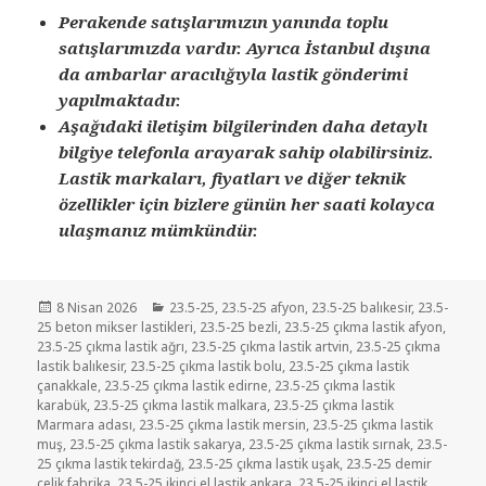
Perakende satışlarımızın yanında toplu
satışlarımızda vardır. Ayrıca İstanbul dışına
da ambarlar aracılığıyla lastik gönderimi
yapılmaktadır.
Aşağıdaki iletişim bilgilerinden daha detaylı
bilgiye telefonla arayarak sahip olabilirsiniz.
Lastik markaları, fiyatları ve diğer teknik
özellikler için bizlere günün her saati kolayca
ulaşmanız mümkündür.
Yayın
Kategoriler
8 Nisan 2026
23.5-25
,
23.5-25 afyon
,
23.5-25 balıkesir
,
23.5-
tarihi
25 beton mikser lastikleri
,
23.5-25 bezli
,
23.5-25 çıkma lastik afyon
,
23.5-25 çıkma lastik ağrı
,
23.5-25 çıkma lastik artvin
,
23.5-25 çıkma
lastik balıkesir
,
23.5-25 çıkma lastik bolu
,
23.5-25 çıkma lastik
çanakkale
,
23.5-25 çıkma lastik edirne
,
23.5-25 çıkma lastik
karabük
,
23.5-25 çıkma lastik malkara
,
23.5-25 çıkma lastik
Marmara adası
,
23.5-25 çıkma lastik mersin
,
23.5-25 çıkma lastik
muş
,
23.5-25 çıkma lastik sakarya
,
23.5-25 çıkma lastik sırnak
,
23.5-
25 çıkma lastik tekirdağ
,
23.5-25 çıkma lastik uşak
,
23.5-25 demir
celik fabrika
,
23.5-25 ikinci el lastik ankara
,
23.5-25 ikinci el lastik