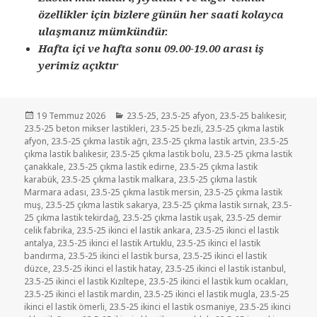
özellikler için bizlere günün her saati kolayca
ulaşmanız mümkündür.
Hafta içi ve hafta sonu 09.00-19.00 arası iş
yerimiz açıktır
Yayın
Kategoriler
19 Temmuz 2026
23.5-25
,
23.5-25 afyon
,
23.5-25 balıkesir
,
tarihi
23.5-25 beton mikser lastikleri
,
23.5-25 bezli
,
23.5-25 çıkma lastik
afyon
,
23.5-25 çıkma lastik ağrı
,
23.5-25 çıkma lastik artvin
,
23.5-25
çıkma lastik balıkesir
,
23.5-25 çıkma lastik bolu
,
23.5-25 çıkma lastik
çanakkale
,
23.5-25 çıkma lastik edirne
,
23.5-25 çıkma lastik
karabük
,
23.5-25 çıkma lastik malkara
,
23.5-25 çıkma lastik
Marmara adası
,
23.5-25 çıkma lastik mersin
,
23.5-25 çıkma lastik
muş
,
23.5-25 çıkma lastik sakarya
,
23.5-25 çıkma lastik sırnak
,
23.5-
25 çıkma lastik tekirdağ
,
23.5-25 çıkma lastik uşak
,
23.5-25 demir
celik fabrika
,
23.5-25 ikinci el lastik ankara
,
23.5-25 ikinci el lastik
antalya
,
23.5-25 ikinci el lastik Artuklu
,
23.5-25 ikinci el lastik
bandırma
,
23.5-25 ikinci el lastik bursa
,
23.5-25 ikinci el lastik
düzce
,
23.5-25 ikinci el lastik hatay
,
23.5-25 ikinci el lastik istanbul
,
23.5-25 ikinci el lastik Kızıltepe
,
23.5-25 ikinci el lastik kum ocakları
,
23.5-25 ikinci el lastik mardin
,
23.5-25 ikinci el lastik mugla
,
23.5-25
ikinci el lastik ömerli
,
23.5-25 ikinci el lastik osmaniye
,
23.5-25 ikinci