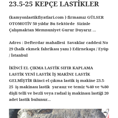
23.5-25 KEPÇE LASTİKLER
(kamyonlastikfiyatlari.com ) firmamız GÜLSER
OTOMOTİV 50 yıldır Bu Sektörde Sizinle
Çalışmaktan Memnuniyet Gurur Duyarız …
Adres : Defterdar mahallesi Savaklar caddesi No
29 (halk ekmek fabrikası yanı ) Edirnekapı / Eyüp
/ İstanbul
İKİNCİ EL ÇIKMA LASTİK SIFIR KAPLAMA
LASTİK YENİ LASTİK İŞ MAKİNE LASTİK
GELMİŞTİR ikinci el çıkma lastik
iş makine 23.5-
25 iş makinası lastik yarasız ve temiz %40 ve %80
dişli telli ve bezli veya radıal iş makinası lastiği 20
adet lastik bulunur…