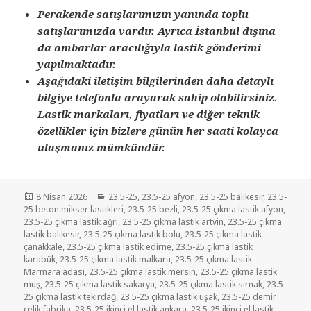
Perakende satışlarımızın yanında toplu
satışlarımızda vardır. Ayrıca İstanbul dışına
da ambarlar aracılığıyla lastik gönderimi
yapılmaktadır.
Aşağıdaki iletişim bilgilerinden daha detaylı
bilgiye telefonla arayarak sahip olabilirsiniz.
Lastik markaları, fiyatları ve diğer teknik
özellikler için bizlere günün her saati kolayca
ulaşmanız mümkündür.
Yayın
Kategoriler
8 Nisan 2026
23.5-25
,
23.5-25 afyon
,
23.5-25 balıkesir
,
23.5-
tarihi
25 beton mikser lastikleri
,
23.5-25 bezli
,
23.5-25 çıkma lastik afyon
,
23.5-25 çıkma lastik ağrı
,
23.5-25 çıkma lastik artvin
,
23.5-25 çıkma
lastik balıkesir
,
23.5-25 çıkma lastik bolu
,
23.5-25 çıkma lastik
çanakkale
,
23.5-25 çıkma lastik edirne
,
23.5-25 çıkma lastik
karabük
,
23.5-25 çıkma lastik malkara
,
23.5-25 çıkma lastik
Marmara adası
,
23.5-25 çıkma lastik mersin
,
23.5-25 çıkma lastik
muş
,
23.5-25 çıkma lastik sakarya
,
23.5-25 çıkma lastik sırnak
,
23.5-
25 çıkma lastik tekirdağ
,
23.5-25 çıkma lastik uşak
,
23.5-25 demir
celik fabrika
,
23.5-25 ikinci el lastik ankara
,
23.5-25 ikinci el lastik