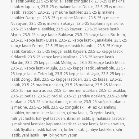
el lastik Savur
,
23.5-25 ikinci el lastik zonguldak
,
23.5-25 iş makine
lastik Adapazarı
,
23.5-25 iş makine lastik Düzce
,
23.5-25 iş makine
lastik Trabzon
,
23.5-25 iş makine lastikler
,
23.5-25 iş makine
lastikler Dargeçit
,
23.5-25 iş makine Mardin
,
23.5-25 iş makine
Nusaybin
,
23.5-25 iş makine Sakarya
,
23.5-25 kaplama iş makine
,
23.5-25 kaplama lastikler
,
23.5-25 kayseri
,
23.5-25 kepçe lastik
Afyon
,
23.5-25 kepçe lastik Balıkesir
,
23.5-25 kepçe lastik Bodrum
,
23.5-25 kepçe lastik Bursa
,
23.5-25 kepçe lastik Çanakkale
,
23.5-25
kepçe lastik Edirne
,
23.5-25 kepçe lastik İstanbul
,
23.5-25 Kepçe
lastik Karabük
,
23.5-25 kepçe lastik Kayseri
,
23.5-25 kepçe lastik
Kırklareli
,
23.5-25 kepçe lastik Malkara
,
23.5-25 kepçe lastik
Mardin
,
23.5-25 kepçe lastik Melikgazi
,
23.5-25 kepçe lastik Milas
,
23.5-25 kepçe lastik Muğla
,
23.5-25 kepçe lastik Safranbolu
,
23.5-
25 kepçe lastik Tekirdağ
,
23.5-25 kepçe lastik Uşak
,
23.5-25 kepçe
lastik Zonguldak
,
23.5-25 kepçe lastikleri
,
23.5-25 lassa
,
23.5-25
lastik
,
23.5-25 maden ocakları
,
23.5-25 malkara
,
23.5-25 Mardin
,
23.5-25 marmara adası
,
23.5-25 mermer ocakları
,
23.5-25 ocaklar
,
23.5-25 petlas
,
23.5-25 radıal
,
23.5-25 şantiye ocakları
,
23.5-25 sıfır
kaplama
,
23.5-25 sıfır kaplama iş makine
,
23.5-25 soğuk kaplama
Etiketler
iş makine
,
23.5-25 telli
,
23.5-25 zonguldak
az kullanılmış
lastikler
,
beton mikser lastikleri
,
çıkma lastik
,
Greyder lastik
,
hafriyat lastik
,
hafriyat lastikleri
,
ikinci el lastik
,
iş makinası lastikler
,
iş makinesi lastikler
,
kaplama lastikler
,
kepçe lastik
,
lastik ebatları
,
lastik fiyatları
,
lastik haberleri
,
loder lastik
,
şantiye lastikleri
,
sıfır
23.5-25 SATILIK İKİNCİ EL ÇIKMA LODER LASTİKLER i
lastik
,
yeni lastik
bir yorum yapın