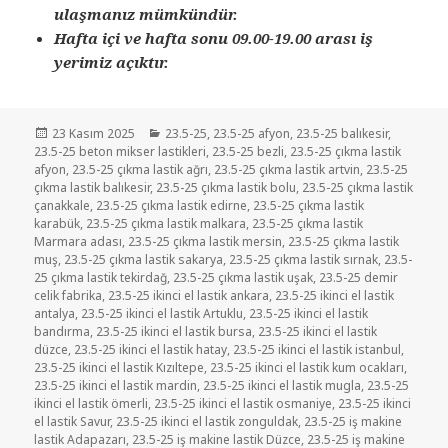
ulaşmanız mümkündür.
Hafta içi ve hafta sonu 09.00-19.00 arası iş
yerimiz açıktır.
Yayın
Kategoriler
23 Kasım 2025
23.5-25
,
23.5-25 afyon
,
23.5-25 balıkesir
,
tarihi
23.5-25 beton mikser lastikleri
,
23.5-25 bezli
,
23.5-25 çıkma lastik
afyon
,
23.5-25 çıkma lastik ağrı
,
23.5-25 çıkma lastik artvin
,
23.5-25
çıkma lastik balıkesir
,
23.5-25 çıkma lastik bolu
,
23.5-25 çıkma lastik
çanakkale
,
23.5-25 çıkma lastik edirne
,
23.5-25 çıkma lastik
karabük
,
23.5-25 çıkma lastik malkara
,
23.5-25 çıkma lastik
Marmara adası
,
23.5-25 çıkma lastik mersin
,
23.5-25 çıkma lastik
muş
,
23.5-25 çıkma lastik sakarya
,
23.5-25 çıkma lastik sırnak
,
23.5-
25 çıkma lastik tekirdağ
,
23.5-25 çıkma lastik uşak
,
23.5-25 demir
celik fabrika
,
23.5-25 ikinci el lastik ankara
,
23.5-25 ikinci el lastik
antalya
,
23.5-25 ikinci el lastik Artuklu
,
23.5-25 ikinci el lastik
bandırma
,
23.5-25 ikinci el lastik bursa
,
23.5-25 ikinci el lastik
düzce
,
23.5-25 ikinci el lastik hatay
,
23.5-25 ikinci el lastik istanbul
,
23.5-25 ikinci el lastik Kızıltepe
,
23.5-25 ikinci el lastik kum ocakları
,
23.5-25 ikinci el lastik mardin
,
23.5-25 ikinci el lastik mugla
,
23.5-25
ikinci el lastik ömerli
,
23.5-25 ikinci el lastik osmaniye
,
23.5-25 ikinci
el lastik Savur
,
23.5-25 ikinci el lastik zonguldak
,
23.5-25 iş makine
lastik Adapazarı
,
23.5-25 iş makine lastik Düzce
,
23.5-25 iş makine