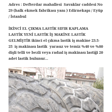
Adres : Defterdar mahallesi Savaklar caddesi No
29 (halk ekmek fabrikası yanı ) Edirnekapı / Eyüp
/ İstanbul
İKİNCİ EL ÇIKMA LASTİK SIFIR KAPLAMA
LASTİK YENİ LASTİK İŞ MAKİNE LASTİK
GELMİŞTİR ikinci el çıkma lastik iş makine 23.5-
25 iş makinası lastik yarasız ve temiz %40 ve %80
dişli telli ve bezli veya radıal iş makinası lastiği 20
adet lastik bulunur…