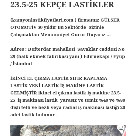
23.5-25 KEPÇE LASTİKLER
(kamyonlastikfiyatlari.com ) firmamız GÜLSER
OTOMOTİV 50 yıldır Bu Sektörde Sizinle
Çalışmaktan Memnuniyet Gurur Duyarız …
Adres : Defterdar mahallesi Savaklar caddesi No
29 (halk ekmek fabrikası yanı ) Edirnekapı / Eyüp
/ İstanbul
İKİNCİ EL ÇIKMA LASTİK SIFIR KAPLAMA
LASTİK YENİ LASTİK İŞ MAKİNE LASTİK
GELMİŞTİR ikinci el çıkma lastik
iş makine 23.5-
25 iş makinası lastik yarasız ve temiz %40 ve %80
dişli telli ve bezli veya radıal iş makinası lastiği 20
adet lastik bulunur…