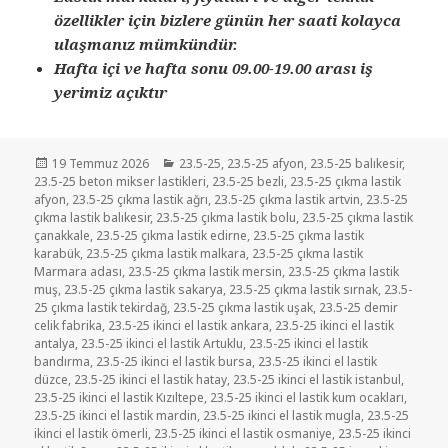
özellikler için bizlere günün her saati kolayca
ulaşmanız mümkündür.
Hafta içi ve hafta sonu 09.00-19.00 arası iş
yerimiz açıktır
Yayın
Kategoriler
19 Temmuz 2026
23.5-25
,
23.5-25 afyon
,
23.5-25 balıkesir
,
tarihi
23.5-25 beton mikser lastikleri
,
23.5-25 bezli
,
23.5-25 çıkma lastik
afyon
,
23.5-25 çıkma lastik ağrı
,
23.5-25 çıkma lastik artvin
,
23.5-25
çıkma lastik balıkesir
,
23.5-25 çıkma lastik bolu
,
23.5-25 çıkma lastik
çanakkale
,
23.5-25 çıkma lastik edirne
,
23.5-25 çıkma lastik
karabük
,
23.5-25 çıkma lastik malkara
,
23.5-25 çıkma lastik
Marmara adası
,
23.5-25 çıkma lastik mersin
,
23.5-25 çıkma lastik
muş
,
23.5-25 çıkma lastik sakarya
,
23.5-25 çıkma lastik sırnak
,
23.5-
25 çıkma lastik tekirdağ
,
23.5-25 çıkma lastik uşak
,
23.5-25 demir
celik fabrika
,
23.5-25 ikinci el lastik ankara
,
23.5-25 ikinci el lastik
antalya
,
23.5-25 ikinci el lastik Artuklu
,
23.5-25 ikinci el lastik
bandırma
,
23.5-25 ikinci el lastik bursa
,
23.5-25 ikinci el lastik
düzce
,
23.5-25 ikinci el lastik hatay
,
23.5-25 ikinci el lastik istanbul
,
23.5-25 ikinci el lastik Kızıltepe
,
23.5-25 ikinci el lastik kum ocakları
,
23.5-25 ikinci el lastik mardin
,
23.5-25 ikinci el lastik mugla
,
23.5-25
ikinci el lastik ömerli
,
23.5-25 ikinci el lastik osmaniye
,
23.5-25 ikinci