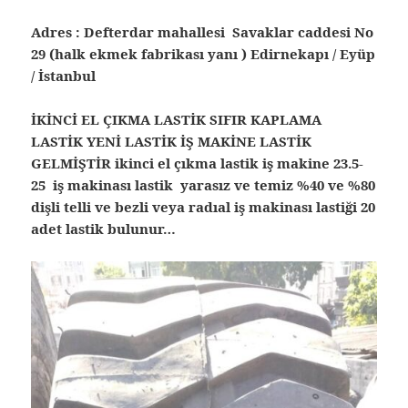
Adres : Defterdar mahallesi Savaklar caddesi No
29 (halk ekmek fabrikası yanı ) Edirnekapı / Eyüp
/ İstanbul
İKİNCİ EL ÇIKMA LASTİK SIFIR KAPLAMA
LASTİK YENİ LASTİK İŞ MAKİNE LASTİK
GELMİŞTİR ikinci el çıkma lastik iş makine 23.5-
25 iş makinası lastik yarasız ve temiz %40 ve %80
dişli telli ve bezli veya radıal iş makinası lastiği 20
adet lastik bulunur…