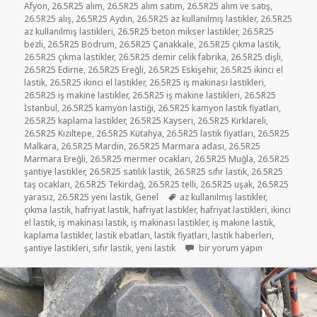
Afyon
,
26.5R25 alım
,
26.5R25 alım satım
,
26.5R25 alım ve satış
,
26.5R25 alış
,
26.5R25 Aydın
,
26.5R25 az kullanılmış lastikler
,
26.5R25
az kullanılmış lastikleri
,
26.5R25 beton mikser lastikler
,
26.5R25
bezli
,
26.5R25 Bodrum
,
26.5R25 Çanakkale
,
26.5R25 çıkma lastik
,
26.5R25 çıkma lastikler
,
26.5R25 demir celik fabrika
,
26.5R25 dişli
,
26.5R25 Edirne
,
26.5R25 Ereğli
,
26.5R25 Eskişehir
,
26.5R25 ikinci el
lastik
,
26.5R25 ikinci el lastikler
,
26.5R25 iş makinası lastikleri
,
26.5R25 iş makine lastikler
,
26.5R25 iş makine lastikleri
,
26.5R25
İstanbul
,
26.5R25 kamyon lastiği
,
26.5R25 kamyon lastik fiyatları
,
26.5R25 kaplama lastikler
,
26.5R25 Kayseri
,
26.5R25 Kırklareli
,
26.5R25 Kızıltepe
,
26.5R25 Kütahya
,
26.5R25 lastik fiyatları
,
26.5R25
Malkara
,
26.5R25 Mardin
,
26.5R25 Marmara adası
,
26.5R25
Marmara Ereğli
,
26.5R25 mermer ocakları
,
26.5R25 Muğla
,
26.5R25
şantiye lastikler
,
26.5R25 satılık lastik
,
26.5R25 sıfır lastik
,
26.5R25
taş ocakları
,
26.5R25 Tekirdağ
,
26.5R25 telli
,
26.5R25 uşak
,
26.5R25
Etiketler
yarasız
,
26.5R25 yeni lastik
,
Genel
az kullanılmış lastikler
,
çıkma lastik
,
hafriyat lastik
,
hafriyat lastikler
,
hafriyat lastikleri
,
ikinci
el lastik
,
iş makinası lastik
,
iş makinası lastikler
,
iş makine lastik
,
kaplama lastikler
,
lastik ebatları
,
lastik fiyatları
,
lastik haberleri
,
İŞ MAKİNE 26-5-25 SATILIK LAS
şantiye lastikleri
,
sıfır lastik
,
yeni lastik
bir yorum yapın