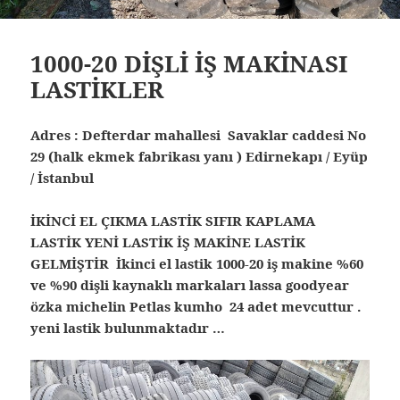
1000-20 DİŞLİ İŞ MAKİNASI
LASTİKLER
Adres : Defterdar mahallesi Savaklar caddesi No
29 (halk ekmek fabrikası yanı ) Edirnekapı / Eyüp
/ İstanbul
İKİNCİ EL ÇIKMA LASTİK SIFIR KAPLAMA
LASTİK YENİ LASTİK İŞ MAKİNE LASTİK
GELMİŞTİR İkinci el lastik 1000-20 iş makine %60
ve %90 dişli kaynaklı markaları lassa goodyear
özka michelin Petlas kumho 24 adet mevcuttur .
yeni lastik bulunmaktadır …