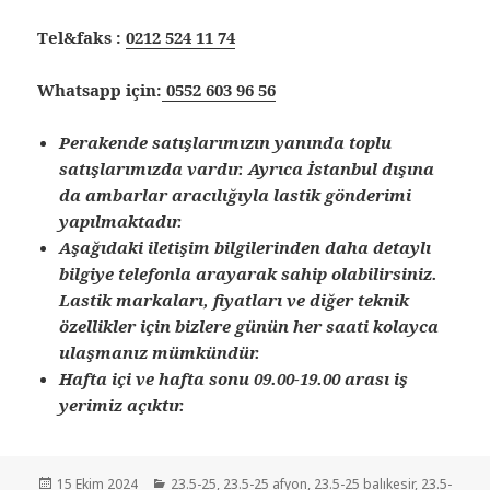
Tel&faks :
0212 524 11 74
Whatsapp için:
0552 603 96 56
Perakende satışlarımızın yanında toplu
satışlarımızda vardır. Ayrıca İstanbul dışına
da ambarlar aracılığıyla lastik gönderimi
yapılmaktadır.
Aşağıdaki iletişim bilgilerinden daha detaylı
bilgiye telefonla arayarak sahip olabilirsiniz.
Lastik markaları, fiyatları ve diğer teknik
özellikler için bizlere günün her saati kolayca
ulaşmanız mümkündür.
Hafta içi ve hafta sonu 09.00-19.00 arası iş
yerimiz açıktır.
Yayın
Kategoriler
15 Ekim 2024
23.5-25
,
23.5-25 afyon
,
23.5-25 balıkesir
,
23.5-