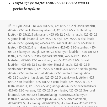
Hafta içi ve hafta sonu 09.00-19.00 arası iş
yerimiz açıktır.
Yayın
Kategoriler
21 Eylül 2024
425 65r22 5
,
425 65r22 5 2.el lastik istanbul
,
tarihi
425-65r22-5 az kullanılmış istanbul
,
425-65r22-5 az kullanılmış
lastik
,
425-65r22-5 çıkma jant
,
425-65r22-5 çıkma lastik
,
425-65r22-
5 çıkma lastik istanbul
,
425-65r22-5 dişli
,
425-65r22-5 dişli lastik
,
425-65r22-5 goodyear
,
425-65r22-5 ikinci el
,
425-65r22-5 ikinci el
lastik
,
425-65r22-5 iş makine lastikleri
,
425-65r22-5 istanbul
,
425-
65r22-5 kamyon lastiği
,
425-65r22-5 kamyon lastikleri
,
425-65r22-5
lastik
,
425-65r22-5 lastik fiyatları istanbul
,
425-65r22-5 lobut
lastikleri
,
425-65r22-5 mobil vinç lastiği
,
425-65r22-5 römork
lastikleri
,
425-65r22-5 sahibinden ikinci el lastik
,
425-65r22-5
sahibinden istanbul
,
425-65r22-5 satılık
,
425-65r22-5 satılık çıkma
,
425-65r22-5 satılık ikinci el
,
425-65r22-5 satılık tır lastiği
,
425-
65r22-5 satılık tır lastikleri
,
425-65r22-5 satılık vinç lastikleri
,
425-
65r22-5 tır lastikleri
,
425-65r22-5 ucuz lastik
,
425-65r22-5 ucuz
lastik istanbul
,
425-65r22-5 vinç lastiği
,
425-65r22-5 vinç lastikleri
,
425-65r22-5 yarasız
,
425-65r22-5 yeni lastik
,
425-65r22-5ikinci el
istanbul
,
425/65R22.5 kamyon lastiği
,
425/65R22.5 kamyon
lastikleri
,
425/65R22.5 kar tipi
,
425/65R22.5 lobet lastikleri
,
425/65R22.5 pilot lastiği
,
425/65R22.5 pilot lastikleri
,
425/65R22.5