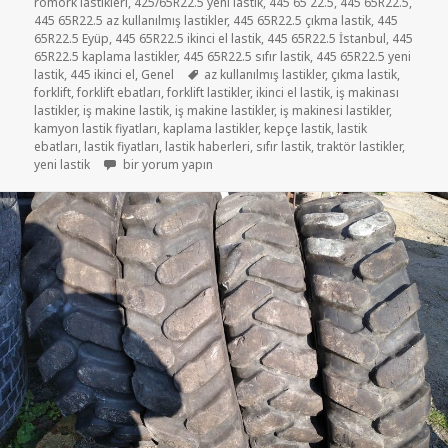
römork lastikleri
,
425/65R22.5 yeni lastik
,
445 65 22.5
,
445 65R22.5
,
445 65R22.5 az kullanılmış lastikler
,
445 65R22.5 çıkma lastik
,
445
65R22.5 Eyüp
,
445 65R22.5 ikinci el lastik
,
445 65R22.5 İstanbul
,
445
65R22.5 kaplama lastikler
,
445 65R22.5 sıfır lastik
,
445 65R22.5 yeni
Etiketler
lastik
,
445 ikinci el
,
Genel
az kullanılmış lastikler
,
çıkma lastik
,
forklift
,
forklift ebatları
,
forklift lastikler
,
ikinci el lastik
,
iş makinası
lastikler
,
iş makine lastik
,
iş makine lastikler
,
iş makinesi lastikler
,
kamyon lastik fiyatları
,
kaplama lastikler
,
kepçe lastik
,
lastik
ebatları
,
lastik fiyatları
,
lastik haberleri
,
sıfır lastik
,
traktör lastikler
,
445 65 22.5 DOLGU FORKLİFT İKİNCİ EL LASTİK için
yeni lastik
bir yorum yapın