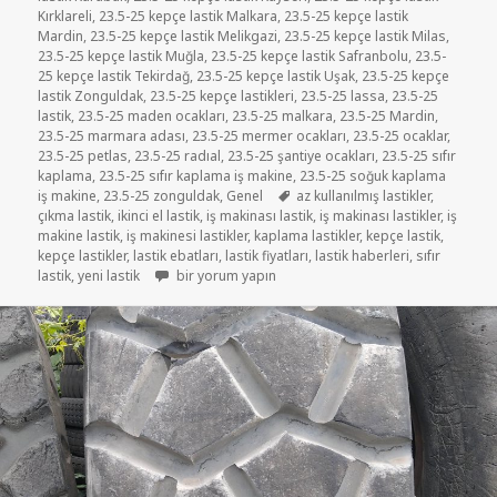
Kırklareli
,
23.5-25 kepçe lastik Malkara
,
23.5-25 kepçe lastik
Mardin
,
23.5-25 kepçe lastik Melikgazi
,
23.5-25 kepçe lastik Milas
,
23.5-25 kepçe lastik Muğla
,
23.5-25 kepçe lastik Safranbolu
,
23.5-
25 kepçe lastik Tekirdağ
,
23.5-25 kepçe lastik Uşak
,
23.5-25 kepçe
lastik Zonguldak
,
23.5-25 kepçe lastikleri
,
23.5-25 lassa
,
23.5-25
lastik
,
23.5-25 maden ocakları
,
23.5-25 malkara
,
23.5-25 Mardin
,
23.5-25 marmara adası
,
23.5-25 mermer ocakları
,
23.5-25 ocaklar
,
23.5-25 petlas
,
23.5-25 radıal
,
23.5-25 şantiye ocakları
,
23.5-25 sıfır
kaplama
,
23.5-25 sıfır kaplama iş makine
,
23.5-25 soğuk kaplama
Etiketler
iş makine
,
23.5-25 zonguldak
,
Genel
az kullanılmış lastikler
,
çıkma lastik
,
ikinci el lastik
,
iş makinası lastik
,
iş makinası lastikler
,
iş
makine lastik
,
iş makinesi lastikler
,
kaplama lastikler
,
kepçe lastik
,
kepçe lastikler
,
lastik ebatları
,
lastik fiyatları
,
lastik haberleri
,
sıfır
23-5-25 iş makinası lastikler için
lastik
,
yeni lastik
bir yorum yapın