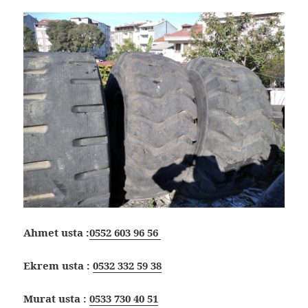
Ahmet usta :
0552 603 96 56
Ekrem usta :
0532 332 59 38
Murat usta :
0533 730 40 51