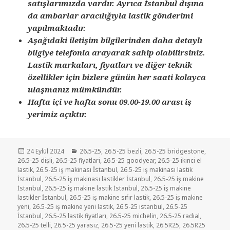
satışlarımızda vardır. Ayrıca İstanbul dışına
da ambarlar aracılığıyla lastik gönderimi
yapılmaktadır.
Aşağıdaki iletişim bilgilerinden daha detaylı
bilgiye telefonla arayarak sahip olabilirsiniz.
Lastik markaları, fiyatları ve diğer teknik
özellikler için bizlere günün her saati kolayca
ulaşmanız mümkündür.
Hafta içi ve hafta sonu 09.00-19.00 arası iş
yerimiz açıktır.
Yayın
Kategoriler
24 Eylül 2024
26.5-25
,
26.5-25 bezli
,
26.5-25 bridgestone
,
tarihi
26.5-25 dişli
,
26.5-25 fiyatlari
,
26.5-25 goodyear
,
26.5-25 ikinci el
lastik
,
26.5-25 iş makinası İstanbul
,
26.5-25 iş makinası lastik
İstanbul
,
26.5-25 iş makinası lastikler İstanbul
,
26.5-25 iş makine
İstanbul
,
26.5-25 iş makine lastik İstanbul
,
26.5-25 iş makine
lastikler İstanbul
,
26.5-25 iş makine sıfır lastik
,
26.5-25 iş makine
yeni
,
26.5-25 iş makine yeni lastik
,
26.5-25 istanbul
,
26.5-25
İstanbul
,
26.5-25 lastik fiyatları
,
26.5-25 michelin
,
26.5-25 radıal
,
26.5-25 telli
,
26.5-25 yarasız
,
26.5-25 yeni lastik
,
26.5R25
,
26.5R25